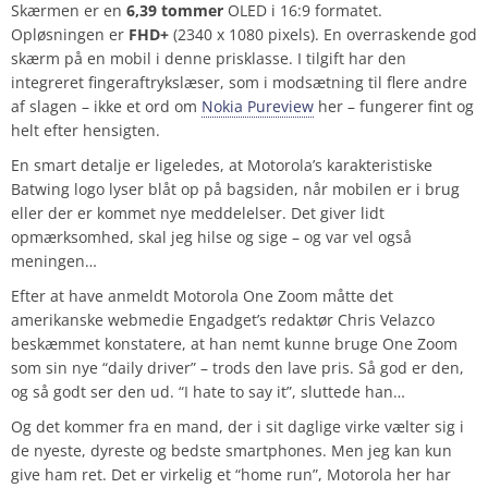
Skærmen er en
6,39 tommer
OLED i 16:9 formatet.
Opløsningen er
FHD+
(2340 x 1080 pixels). En overraskende god
skærm på en mobil i denne prisklasse. I tilgift har den
integreret fingeraftrykslæser, som i modsætning til flere andre
af slagen – ikke et ord om
Nokia Pureview
her – fungerer fint og
helt efter hensigten.
En smart detalje er ligeledes, at Motorola’s karakteristiske
Batwing logo lyser blåt op på bagsiden, når mobilen er i brug
eller der er kommet nye meddelelser. Det giver lidt
opmærksomhed, skal jeg hilse og sige – og var vel også
meningen…
Efter at have anmeldt Motorola One Zoom måtte det
amerikanske webmedie Engadget’s redaktør Chris Velazco
beskæmmet konstatere, at han nemt kunne bruge One Zoom
som sin nye “daily driver” – trods den lave pris. Så god er den,
og så godt ser den ud. “I hate to say it”, sluttede han…
Og det kommer fra en mand, der i sit daglige virke vælter sig i
de nyeste, dyreste og bedste smartphones. Men jeg kan kun
give ham ret. Det er virkelig et “home run”, Motorola her har