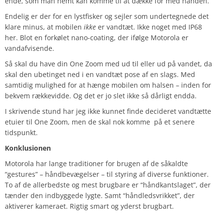
ende, som man nemt kan komme til at dække for med hånden.
Endelig er der for en lystfisker og sejler som undertegnede det
klare minus, at mobilen
ikke
er vandtæt. Ikke noget med IP68
her. Blot en forkølet nano-coating, der ifølge Motorola er
vandafvisende.
Så skal du have din One Zoom med ud til eller ud på vandet, da
skal den ubetinget ned i en vandtæt pose af en slags. Med
samtidig mulighed for at hænge mobilen om halsen – inden for
bekvem rækkevidde. Og det er jo slet ikke så dårligt endda.
I skrivende stund har jeg ikke kunnet finde decideret vandtætte
etuier til One Zoom, men de skal nok komme på et senere
tidspunkt.
Konklusionen
Motorola har lange traditioner for brugen af de såkaldte
“gestures” – håndbevægelser – til styring af diverse funktioner.
To af de allerbedste og mest brugbare er “håndkantslaget”, der
tænder den indbyggede lygte. Samt “håndledsvrikket”, der
aktiverer kameraet. Rigtig smart og yderst brugbart.