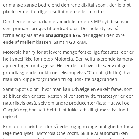
er mange gange bedre end den rene digital zoom, der jo blot
pixelerer det færdige resultat mere eller mindre.
Den fjerde linse på kameramodulet er en 5 MP dybdesensor,
som primært bruges til portrætfotos. Det hele styres på
forbilledlig vis af en
Snapdragon 675
, der ligger i den øvre
ende af mellemklassen. Samt 4 GB RAM.
Motorola har ry for at levere mange forskellige features, der er
helt specifikke for netop Motorola. Den velfungerende kamera-
app er ingen undtagelse. Her er der ud over de sædvanlige
grundlæggende funktioner eksempelvis “Cutout” (Udklip), hvor
man kan klippe forgrunden fri og udskifte baggrunden.
Samt “Spot Color”, hvor man kan udvælge en enkelt farve, som
så bliver den eneste. Resten bliver sorthvidt. “Nattesyn” er der
naturligvis også, selv om andre producenter (læs: Huawei og
Google) dog har haft held til at lukke adskilligt mere lys ind i
mørket.
Er man fotonørd, er der således rigtig mange muligheder for at
lege med lyset i Motorola One Zoom. Skulle AI automatikken