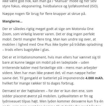
ikke være god nok, kan man gå i “Manual” mode og her selv
styre fokus, eksponering, hvidbalance og lysfølsomhed (ISO).
Næppe nogen får brug for flere knapper at skrue på.
Manglerne…
Der er således rigtig meget godt at sige om Motorola One
Zoom, som virkelig leverer varen. Det er dog ingen perfekt
mobil. Dertil mangler flere ting. Man kan undre sig over, at
mobilen i lighed med One Plus ikke byder på trådløs opladning
– trods ellers bagstykke i glas.
Det er et irritationsmoment, hvis man ellers har vænnet sig til
bare at kunne lægge sin mobil på en ladeplade – uden
irriterende kabler med forskellige stik – mens man arbejder
videre. Men har man ikke prøvet det, vil man næppe heller
savne det. Til gengæld er batteriet på imponerende
4.000 mAh
,
hvilket for mange rækker til to dages forbrug.
Dernæst er der højttaleren – for der er kun den ene, som
sidder placeret øverst på mobilen. Lydkvaliteten er fin og
lydniveauet tilpas højt. Men lyden kommer desværre kun fra én