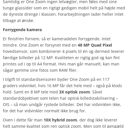
Samtidig er One Zoom ingen letvægter, men føles med sine
tunge glassider som en rigtigt gedigen mobil helt på højde med
de dyreste drenge i klassen. Forarbejdningen lader heller intet
tilbage at ønske.
Forrygende kamera
Er finish’en fornem, så er kameradelen forrygende. Intet
mindre. One Zoom er forsynet med en
48 MP Quad Pixel
hovedsensor, som kombinerer 4 pixels til én og dermed leverer
færdige billeder på 12 MP. Kvaliteten er rigtig god og kan fint
printes ud i op til A4 format. Hvis man går manuelt, kan man
sågar gemme sine fotos som RAW filer.
I tilgift til standardsensoren byder One Zoom på en 117
graders vidvinkel, hvis 16 MP får det hele med – også på klods
hold. Samt en 8 MP tele med
3X optisk zoom
. Såvel
standardobjektivet som telen har optisk billedstabilisering –
OIS – så man undgår rystede billeder. Det har vidvinklen ikke,
for det har vidvinkler normalt ikke brug for.
Oven i dette får man
10X hybrid zoom
, der dog ikke leverer
helt samme kvalitet som ren optisk zoom. Men som til gengæld