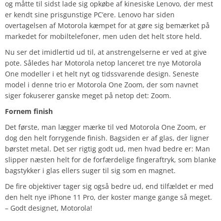
og måtte til sidst lade sig opkøbe af kinesiske Lenovo, der mest
er kendt sine prisgunstige PC’ere. Lenovo har siden
overtagelsen af Motorola kæmpet for at gøre sig bemærket på
markedet for mobiltelefoner, men uden det helt store held.
Nu ser det imidlertid ud til, at anstrengelserne er ved at give
pote. Således har Motorola netop lanceret tre nye Motorola
One modeller i et helt nyt og tidssvarende design. Seneste
model i denne trio er Motorola One Zoom, der som navnet
siger fokuserer ganske meget på netop det: Zoom.
Fornem finish
Det første, man lægger mærke til ved Motorola One Zoom, er
dog den helt forrygende finish. Bagsiden er af glas, der ligner
børstet metal. Det ser rigtig godt ud, men hvad bedre er: Man
slipper næsten helt for de forfærdelige fingeraftryk, som blanke
bagstykker i glas ellers suger til sig som en magnet.
De fire objektiver tager sig også bedre ud, end tilfældet er med
den helt nye iPhone 11 Pro, der koster mange gange så meget.
– Godt designet, Motorola!