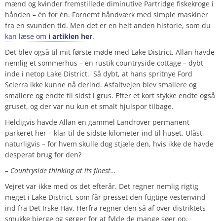
mænd og kvinder fremstillede diminutive Partridge fiskekroge i
hånden – én for én. Fornemt håndværk med simple maskiner
fra en svunden tid. Men det er en helt anden historie, som du
kan læse om
i artiklen her
.
Det blev også til mit første møde med Lake District. Allan havde
nemlig et sommerhus – en rustik countryside cottage – dybt
inde i netop Lake District. Så dybt, at hans spritnye Ford
Scierra ikke kunne nå derind. Asfaltvejen blev smallere og
smallere og endte til sidst i grus. Efter et kort stykke endte også
gruset, og der var nu kun et smalt hjulspor tilbage.
Heldigvis havde Allan en gammel Landrover permanent
parkeret her – klar til de sidste kilometer ind til huset. Ulåst,
naturligvis – for hvem skulle dog stjæle den, hvis ikke de havde
desperat brug for den?
– Countryside thinking at its finest…
Vejret var ikke med os det efterår. Det regner nemlig rigtig
meget i Lake District, som får presset den fugtige vestenvind
ind fra Det Irske Hav. Herfra regner den så af over distriktets
smukke bjerge og sørger for at fylde de mange søer op.