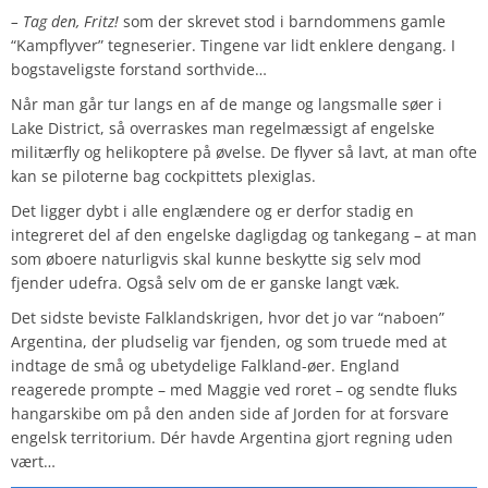
– Tag den, Fritz!
som der skrevet stod i barndommens gamle
“Kampflyver” tegneserier. Tingene var lidt enklere dengang. I
bogstaveligste forstand sorthvide…
Når man går tur langs en af de mange og langsmalle søer i
Lake District, så overraskes man regelmæssigt af engelske
militærfly og helikoptere på øvelse. De flyver så lavt, at man ofte
kan se piloterne bag cockpittets plexiglas.
Det ligger dybt i alle englændere og er derfor stadig en
integreret del af den engelske dagligdag og tankegang – at man
som øboere naturligvis skal kunne beskytte sig selv mod
fjender udefra. Også selv om de er ganske langt væk.
Det sidste beviste Falklandskrigen, hvor det jo var “naboen”
Argentina, der pludselig var fjenden, og som truede med at
indtage de små og ubetydelige Falkland-øer. England
reagerede prompte – med Maggie ved roret – og sendte fluks
hangarskibe om på den anden side af Jorden for at forsvare
engelsk territorium. Dér havde Argentina gjort regning uden
vært…