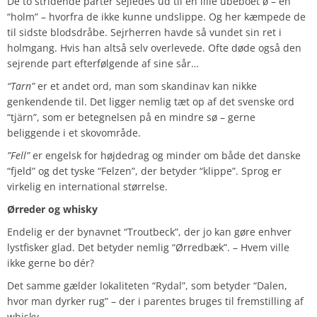
De to stridende parter sejledes ud til en lille ubeboet ø – en
“holm” – hvorfra de ikke kunne undslippe. Og her kæmpede de
til sidste blodsdråbe. Sejrherren havde så vundet sin ret i
holmgang. Hvis han altså selv overlevede. Ofte døde også den
sejrende part efterfølgende af sine sår…
“Tarn”
er et andet ord, man som skandinav kan nikke
genkendende til. Det ligger nemlig tæt op af det svenske ord
“tjärn”, som er betegnelsen på en mindre sø – gerne
beliggende i et skovområde.
”Fell”
er engelsk for højdedrag og minder om både det danske
“fjeld” og det tyske “Felzen”, der betyder “klippe”. Sprog er
virkelig en international størrelse.
Ørreder og whisky
Endelig er der bynavnet “Troutbeck”, der jo kan gøre enhver
lystfisker glad. Det betyder nemlig “Ørredbæk”. – Hvem ville
ikke gerne bo dér?
Det samme gælder lokaliteten “Rydal”, som betyder “Dalen,
hvor man dyrker rug” – der i parentes bruges til fremstilling af
whisky.