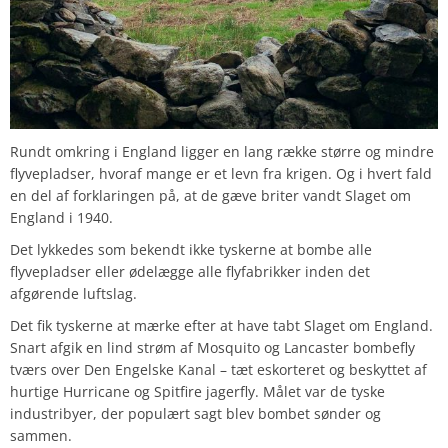
Rundt omkring i England ligger en lang række større og mindre
flyvepladser, hvoraf mange er et levn fra krigen. Og i hvert fald
en del af forklaringen på, at de gæve briter vandt Slaget om
England i 1940.
Det lykkedes som bekendt ikke tyskerne at bombe alle
flyvepladser eller ødelægge alle flyfabrikker inden det
afgørende luftslag.
Det fik tyskerne at mærke efter at have tabt Slaget om England.
Snart afgik en lind strøm af Mosquito og Lancaster bombefly
tværs over Den Engelske Kanal – tæt eskorteret og beskyttet af
hurtige Hurricane og Spitfire jagerfly. Målet var de tyske
industribyer, der populært sagt blev bombet sønder og
sammen.