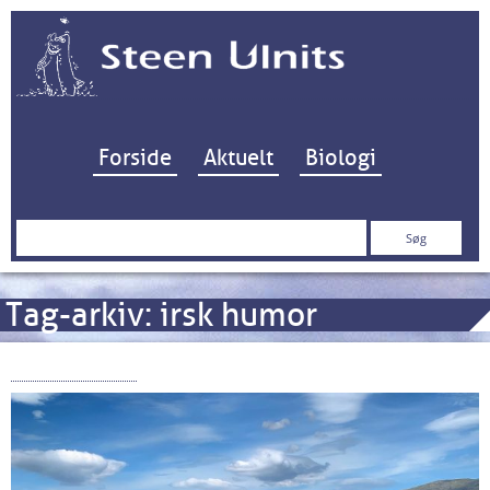
Hop til indhold
Forside
Aktuelt
Biologi
Søg
efter:
Tag-arkiv:
irsk humor
Windermere