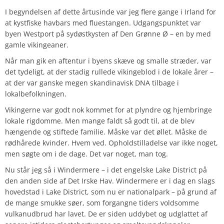
I begyndelsen af dette årtusinde var jeg flere gange i Irland for
at kystfiske havbars med fluestangen. Udgangspunktet var
byen Westport på sydøstkysten af Den Grønne Ø – en by med
gamle vikingeaner.
Når man gik en aftentur i byens skæve og smalle stræder, var
det tydeligt, at der stadig rullede vikingeblod i de lokale årer –
at der var ganske megen skandinavisk DNA tilbage i
lokalbefolkningen.
Vikingerne var godt nok kommet for at plyndre og hjembringe
lokale rigdomme. Men mange faldt så godt til, at de blev
hængende og stiftede familie. Måske var det øllet. Måske de
rødhårede kvinder. Hvem ved. Opholdstilladelse var ikke noget,
men søgte om i de dage. Det var noget, man tog.
Nu står jeg så i Windermere – i det engelske Lake District på
den anden side af Det Irske Hav. Windermere er i dag en slags
hovedstad i Lake District, som nu er nationalpark – på grund af
de mange smukke søer, som forgangne tiders voldsomme
vulkanudbrud har lavet. De er siden uddybet og udglattet af