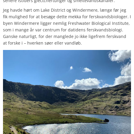
senere istiders glectchertunger og smeltevandskanaler.
Jeg havde hørt om Lake District og Windermere, længe før jeg
fik mulighed for at besøge dette mekka for ferskvandsbiologer. I
byen Windermere ligger nemlig Freshwater Biological Institute,
som i mange år var centrum for datidens ferskvandsbiologi.
Ganske naturligt, for der manglede jo ikke ligefrem ferskvand
at forske i – hverken søer eller vandløb.