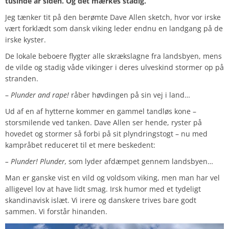
tusinde år siden. Og det mærkes stadig.
Jeg tænker tit på den berømte Dave Allen sketch, hvor vor irske
vært forklædt som dansk viking leder endnu en landgang på de
irske kyster.
De lokale beboere flygter alle skrækslagne fra landsbyen, mens
de vilde og stadig våde vikinger i deres ulveskind stormer op på
stranden.
–
Plunder and rape!
råber høvdingen på sin vej i land…
Ud af en af hytterne kommer en gammel tandløs kone –
storsmilende ved tanken. Dave Allen ser hende, ryster på
hovedet og stormer så forbi på sit plyndringstogt – nu med
kampråbet reduceret til et mere beskedent:
– Plunder! Plunder,
som lyder afdæmpet gennem landsbyen…
Man er ganske vist en vild og voldsom viking, men man har vel
alligevel lov at have lidt smag. Irsk humor med et tydeligt
skandinavisk islæt. Vi irere og danskere trives bare godt
sammen. Vi forstår hinanden.