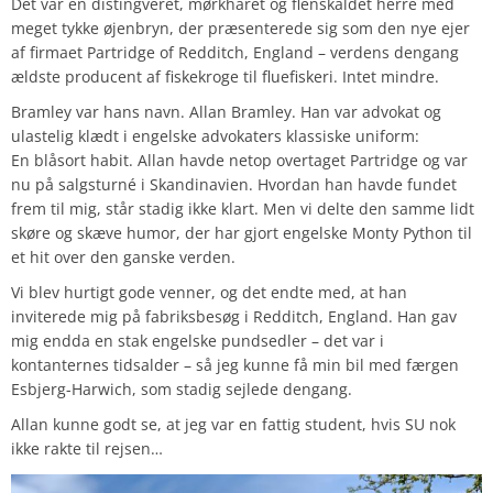
Det var en distingveret, mørkhåret og flenskaldet herre med
meget tykke øjenbryn, der præsenterede sig som den nye ejer
af firmaet Partridge of Redditch, England – verdens dengang
ældste producent af fiskekroge til fluefiskeri. Intet mindre.
Bramley var hans navn. Allan Bramley. Han var advokat og
ulastelig klædt i engelske advokaters klassiske uniform:
En blåsort habit. Allan havde netop overtaget Partridge og var
nu på salgsturné i Skandinavien. Hvordan han havde fundet
frem til mig, står stadig ikke klart. Men vi delte den samme lidt
skøre og skæve humor, der har gjort engelske Monty Python til
et hit over den ganske verden.
Vi blev hurtigt gode venner, og det endte med, at han
inviterede mig på fabriksbesøg i Redditch, England. Han gav
mig endda en stak engelske pundsedler – det var i
kontanternes tidsalder – så jeg kunne få min bil med færgen
Esbjerg-Harwich, som stadig sejlede dengang.
Allan kunne godt se, at jeg var en fattig student, hvis SU nok
ikke rakte til rejsen…