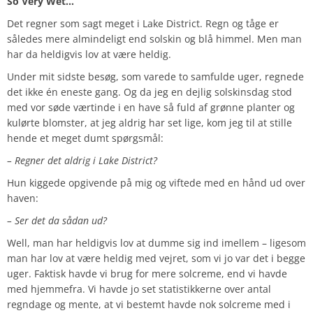
So Very Wet…
Det regner som sagt meget i Lake District. Regn og tåge er
således mere almindeligt end solskin og blå himmel. Men man
har da heldigvis lov at være heldig.
Under mit sidste besøg, som varede to samfulde uger, regnede
det ikke én eneste gang. Og da jeg en dejlig solskinsdag stod
med vor søde værtinde i en have så fuld af grønne planter og
kulørte blomster, at jeg aldrig har set lige, kom jeg til at stille
hende et meget dumt spørgsmål:
– Regner det aldrig i Lake District?
Hun kiggede opgivende på mig og viftede med en hånd ud over
haven:
– Ser det da sådan ud?
Well, man har heldigvis lov at dumme sig ind imellem – ligesom
man har lov at være heldig med vejret, som vi jo var det i begge
uger. Faktisk havde vi brug for mere solcreme, end vi havde
med hjemmefra. Vi havde jo set statistikkerne over antal
regndage og mente, at vi bestemt havde nok solcreme med i