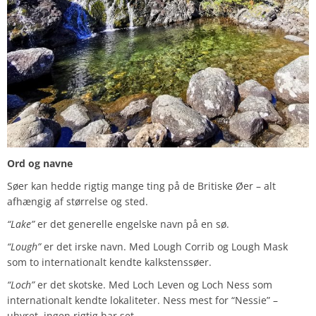
Ord og navne
Søer kan hedde rigtig mange ting på de Britiske Øer – alt
afhængig af størrelse og sted.
“Lake”
er det generelle engelske navn på en sø.
“Lough”
er det irske navn. Med Lough Corrib og Lough Mask
som to internationalt kendte kalkstenssøer.
“Loch”
er det skotske. Med Loch Leven og Loch Ness som
internationalt kendte lokaliteter. Ness mest for “Nessie” –
uhyret, ingen rigtig har set.