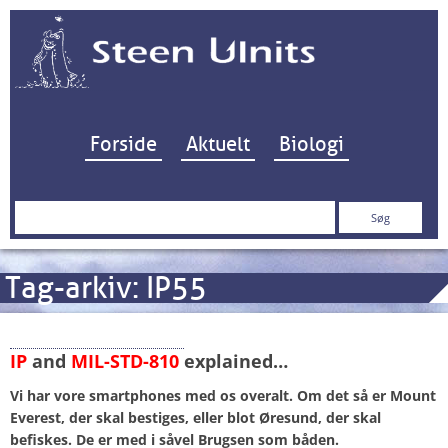
Hop til indhold
Forside
Aktuelt
Biologi
Søg
efter:
Tag-arkiv:
IP55
“Beyond Rugged…”
IP
and
MIL-STD-810
explained…
Vi har vore smartphones med os overalt. Om det så er Mount
Everest, der skal bestiges, eller blot Øresund, der skal
befiskes. De er med i såvel Brugsen som båden.