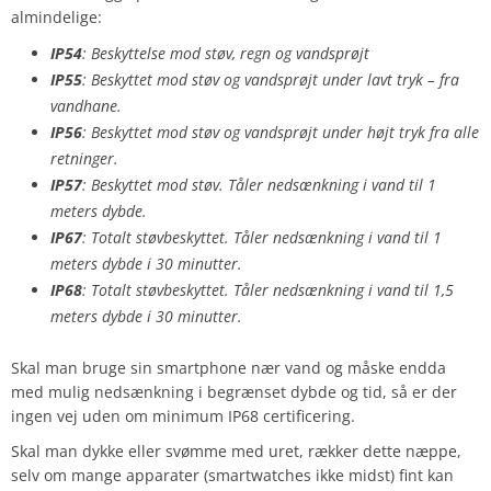
almindelige:
IP54
: Beskyttelse mod støv, regn og vandsprøjt
IP55
: Beskyttet mod støv og vandsprøjt under lavt tryk – fra
vandhane.
IP56
: Beskyttet mod støv og vandsprøjt under højt tryk fra alle
retninger.
IP57
: Beskyttet mod støv. Tåler nedsænkning i vand til 1
meters dybde.
IP67
: Totalt støvbeskyttet. Tåler nedsænkning i vand til 1
meters dybde i 30 minutter.
IP68
: Totalt støvbeskyttet. Tåler nedsænkning i vand til 1,5
meters dybde i 30 minutter.
Skal man bruge sin smartphone nær vand og måske endda
med mulig nedsænkning i begrænset dybde og tid, så er der
ingen vej uden om minimum IP68 certificering.
Skal man dykke eller svømme med uret, rækker dette næppe,
selv om mange apparater (smartwatches ikke midst) fint kan