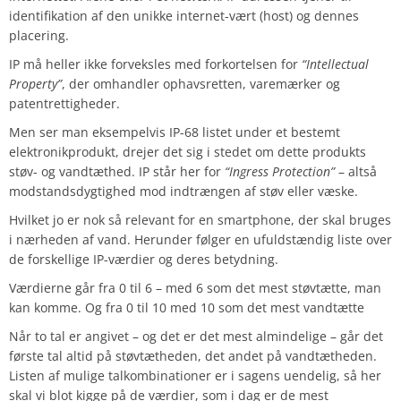
identifikation af den unikke internet-vært (host) og dennes
placering.
IP må heller ikke forveksles med forkortelsen for
“Intellectual
Property”
, der omhandler ophavsretten, varemærker og
patentrettigheder.
Men ser man eksempelvis IP-68 listet under et bestemt
elektronikprodukt, drejer det sig i stedet om dette produkts
støv- og vandtæthed. IP står her for
“Ingress Protection”
– altså
modstandsdygtighed mod indtrængen af støv eller væske.
Hvilket jo er nok så relevant for en smartphone, der skal bruges
i nærheden af vand. Herunder følger en ufuldstændig liste over
de forskellige IP-værdier og deres betydning.
Værdierne går fra 0 til 6 – med 6 som det mest støvtætte, man
kan komme. Og fra 0 til 10 med 10 som det mest vandtætte
Når to tal er angivet – og det er det mest almindelige – går det
første tal altid på støvtætheden, det andet på vandtætheden.
Listen af mulige talkombinationer er i sagens uendelig, så her
skal vi blot kigge på de værdier, som i dag er de mest