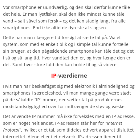
Vor smartphone er uundværlig, og den skal derfor kunne tåle
det hele. Er man lystfisker, skal den ikke mindst kunne tåle
vand – salt såvel som fersk – og det kan stadig langt fra alle
smartphones. End ikke altid de dyreste af slagsen.
Dette har man i længere tid forsøgt at sætte tal på. Via et
system, som med et enkelt blik og i simple tal kunne fortælle
sin bruger, at den pågældende smartphone kan tåle det og det
i så og så lang tid. Hvor vandtæt den er, og hvor længe den er
det. Samt hvor store fald den kan holde til og så videre.
IP
-værdierne
Hvis man har beskæftiget sig med elektronik i almindelighed og
smartphones i særdeleshed, vil man mange gange være stødt
på de såkaldte “IP” numre, der sætter tal på produkternes
modstandsdygtighed over for indtrængende støv og væske.
Det anvendte IP-nummer må ikke forveksles med en IP-adresse,
som er noget helt andet. IP-adressen står her for
“Internet
Protocol”
, hvilket er et tal, som tildeles ethvert apparat tilsluttet
internettet. Alene eller i et netværk. IP-adressen tjener til