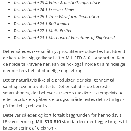
Test Method 523.4 Vibro-Acoustic/Temperature
Test Method 524.1 Freeze / Thaw
Test Method 525.1 Time Waveform Replication
Test Method 526.1 Rail Impact.
Test Method 527.1 Multi-Exciter
Test Method 528.1 Mechanical Vibrations of Shipboard
Det er således ikke småting, produkterne udsættes for, førend
de kan kalde sig godkendt efter MIL-STD-810 standarden. Kan
de holde til kravene her, kan de nok også holde til almindelige
menneskers helt almindelige dagligbrug!
Det er naturligvis ikke alle produkter, der skal gennemgå
samtlige ovennævnte tests. Det er således de færreste
smartphones, der behøver at være skudsikre. Eksempelvis. Alt
efter produktets påtænkte brugsområde testes det naturligvis
på forskellig relevant vis.
Dette var således og kort fortalt baggrunden for henholdsvis
IP
-værdierne og
MIL-STD-810
standarden, der begge bruges til
kategorisering af elektronik: