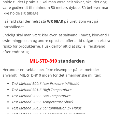
holde til det i praksis. Skal man være helt sikker, skal det dog
være godkendt til minimum 50 meters dybde. Så behøver man
ikke holde sig tilbage.
I så fald skal der helst stå
WR 5BAR
på uret. Som vist på
introbilledet.
Endelig skal man være klar over, at saltvand i havet, klorvand i
swimmingpoolen og andre opløste stoffer altid udgør en ekstra
risiko for produkterne. Husk derfor altid at skylle i ferskvand
efter endt brug.
MIL-STD-810
standarden
Herunder en række specifikke eksempler på testmetoder
anvendt i MIL-STD-810 inden for det amerikanske militær:
Test Method 500.6 Low Pressure (Altitude)
Test Method 501.6 High Temperature
Test Method 502.6 Low Temperature
Test Method 503.6 Temperature Shock
Test Method 504.2 Contamination by Fluids