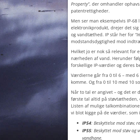
Property”
, der omhandler ophavs
patentrettigheder.
Men ser man eksempelvis IP-68 l
elektronikprodukt, drejer det sig
og vandtæthed. IP står her for
“I
modstandsdygtighed mod indtræn
Hvilket jo er nok så relevant for
nærheden af vand. Herunder følg
forskellige IP-værdier og deres b
Værdierne går fra 0 til 6 – med 
komme. Og fra 0 til 10 med 10 s
Når to tal er angivet – og det er
første tal altid på støvtætheden
Listen af mulige talkombinationer
vi blot kigge på de værdier, som 
IP54
: Beskyttelse mod støv, r
IP55
: Beskyttet mod støv og v
vandhane.