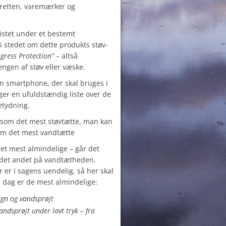
retten, varemærker og
istet under et bestemt
 i stedet om dette produkts støv-
ngress Protection”
– altså
gen af støv eller væske.
 en smartphone, der skal bruges i
er en ufuldstændig liste over de
etydning.
6 som det mest støvtætte, man kan
om det mest vandtætte
 det mest almindelige – går det
, det andet på vandtætheden.
 er i sagens uendelig, så her skal
i dag er de mest almindelige:
egn og vandsprøjt
andsprøjt under lavt tryk – fra