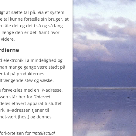
gt at sætte tal på. Via et system,
e tal kunne fortælle sin bruger, at
åle det og det i så og så lang
r længe den er det. Samt hvor
 videre.
rdierne
 elektronik i almindelighed og
 man mange gange være stødt på
er tal på produkternes
dtrængende støv og væske.
 forveksles med en IP-adresse,
ssen står her for
“Internet
ildeles ethvert apparat tilsluttet
rk. IP-adressen tjener til
rnet-vært (host) og dennes
forkortelsen for
“Intellectual