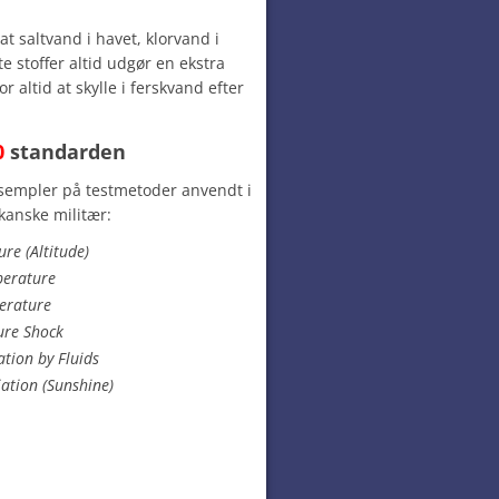
at saltvand i havet, klorvand i
 stoffer altid udgør en ekstra
r altid at skylle i ferskvand efter
0
standarden
sempler på testmetoder anvendt i
kanske militær:
re (Altitude)
perature
erature
ure Shock
tion by Fluids
ation (Sunshine)