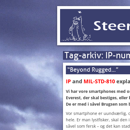
Tag-arkiv:
IP-nu
“Beyond Rugged…”
IP
and
MIL-STD-810
expl
Vi har vore smartphones med os
Everest, der skal bestiges, eller
De er med i såvel Brugsen som 
Vor smartphone er uundværlig, o
hele. Er man lystfisker, skal den
såvel som fersk – og det kan sta