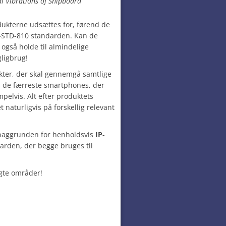
l Vibrations of Shipboard
dukterne udsættes for, førend de
L-STD-810 standarden. Kan de
 også holde til almindelige
ligbrug!
ukter, der skal gennemgå samtlige
s de færreste smartphones, der
pelvis. Alt efter produktets
naturligvis på forskellig relevant
t baggrunden for henholdsvis
IP
-
arden, der begge bruges til
gte områder!