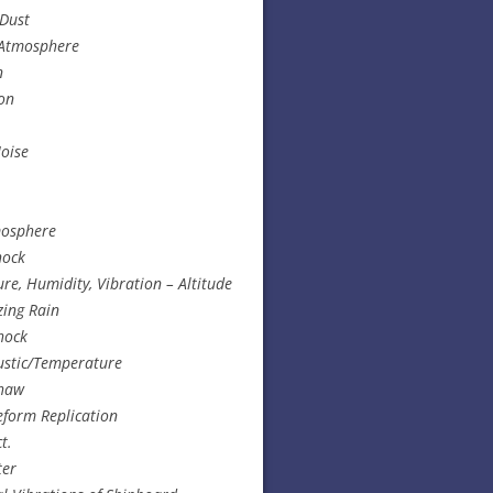
Dust
 Atmosphere
n
on
oise
mosphere
hock
e, Humidity, Vibration – Altitude
zing Rain
hock
ustic/Temperature
Thaw
form Replication
t.
ter