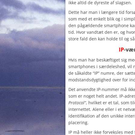
ikke altid de dyreste af slagsen.
Dette har man i længere tid forsø
som med et enkelt blik og i simpl
den pågældende smartphone kan t
tid. Hvor vandtæt den er, og hvo
store fald den kan holde til og så
IP
-væ
Hvis man har beskæftiget sig med
smartphones i særdeleshed, vil
de såkaldte “IP” numre, der sætt
modstandsdygtighed over for in
Det anvendte IP-nummer må ikke
som er noget helt andet. IP-adre
Protocol”
, hvilket er et tal, som t
internettet. Alene eller i et netvæ
identifikation af den unikke inte
placering.
IP må heller ikke forveksles med 