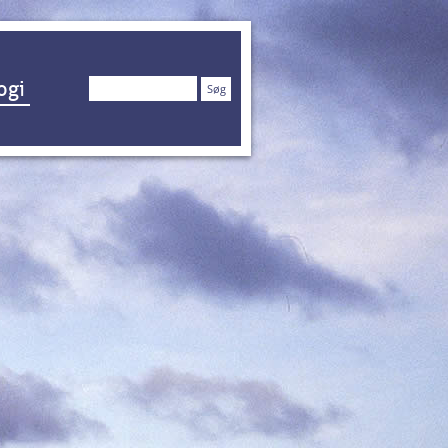
Søg
ogi
efter: