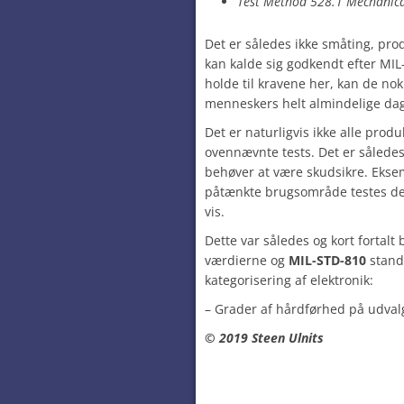
Test Method 528.1 Mechanica
Det er således ikke småting, pro
kan kalde sig godkendt efter MI
holde til kravene her, kan de nok
menneskers helt almindelige dag
Det er naturligvis ikke alle prod
ovennævnte tests. Det er sålede
behøver at være skudsikre. Eksem
påtænkte brugsområde testes det 
vis.
Dette var således og kort fortal
værdierne og
MIL-STD-810
stand
kategorisering af elektronik:
– Grader af hårdførhed på udval
© 2019 Steen Ulnits