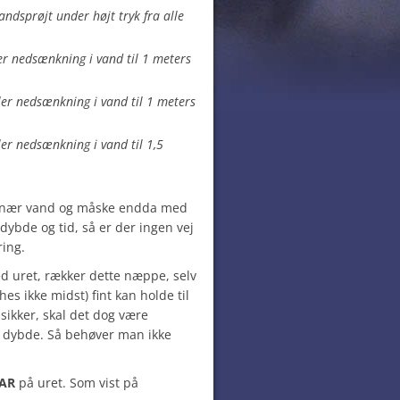
andsprøjt under højt tryk fra alle
ler nedsænkning i vand til 1 meters
åler nedsænkning i vand til 1 meters
åler nedsænkning i vand til 1,5
 nær vand og måske endda med
ybde og tid, så er der ingen vej
ing.
 uret, rækker dette næppe, selv
 ikke midst) fint kan holde til
 sikker, skal det dog være
 dybde. Så behøver man ikke
AR
på uret. Som vist på