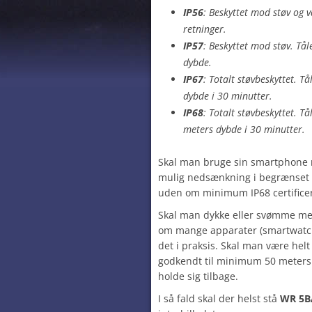
IP56
: Beskyttet mod støv og v
retninger.
IP57
: Beskyttet mod støv. Tå
dybde.
IP67
: Totalt støvbeskyttet. T
dybde i 30 minutter.
IP68
: Totalt støvbeskyttet. T
meters dybde i 30 minutter.
Skal man bruge sin smartphone
mulig nedsænkning i begrænset d
uden om minimum IP68 certificer
Skal man dykke eller svømme med
om mange apparater (smartwatches
det i praksis. Skal man være helt
godkendt til minimum 50 meters
holde sig tilbage.
I så fald skal der helst stå
WR 5B