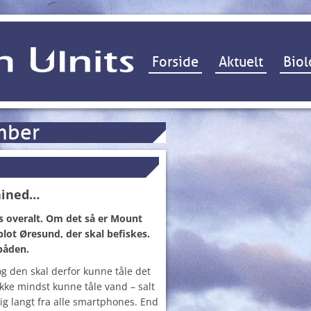
Hop til indhold
Forside
Aktuelt
Biol
mber
ained…
 overalt. Om det så er Mount
 blot Øresund, der skal befiskes.
båden.
g den skal derfor kunne tåle det
 ikke mindst kunne tåle vand – salt
dig langt fra alle smartphones. End