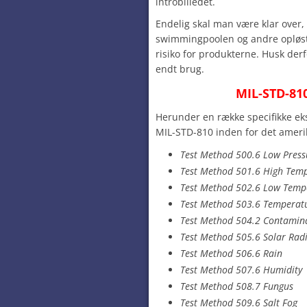
introbilledet.
Endelig skal man være klar over, 
swimmingpoolen og andre opløste
risiko for produkterne. Husk derfo
endt brug.
MIL-STD-81
Herunder en række specifikke ek
MIL-STD-810 inden for det ameri
Test Method 500.6 Low Pressu
Test Method 501.6 High Tem
Test Method 502.6 Low Temp
Test Method 503.6 Temperat
Test Method 504.2 Contamina
Test Method 505.6 Solar Radi
Test Method 506.6 Rain
Test Method 507.6 Humidity
Test Method 508.7 Fungus
Test Method 509.6 Salt Fog