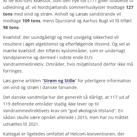
Af de 800 tons kvælstof, som den nye lov L111 giver tilladelse til
udledning af, vil Nordsjællands sommerhuskyster modtage
127
tons
med vind og strøm. Anholt og Læsøs sandstrande vil
modtage
109
tons
, mens Djursland og Aarhus Bugt vil få tilført
98
tons
.
Kvælstof, der uundgåeligt og med usvigelig sikkerhed vil
resultere i øget algeblomst og efterfølgende iltsvind. Og vel at
mærke kvælstof, der tilføres kystområder, som er underlagt
Vandplanerne og dermed i sidste ende EU’s
Vandrammedirektiv. Områder, hvis miljøtilstand derfor
ikke
må
forringes.
Læs gerne artiklen “
Strøm og Stille
” for yderligere information
om vind og strøm i danske farvande.
Det danske vandmiljø har det generelt så dårligt, at
117
ud af
119
definerede områder stadig ikke lever op til
Vandrammedirektivets krav om “god økologisk tilstand”. En
sådan skulle være opnået allerede i 2015, men har nu måttet
udsættes til 2021.
Kattegat er ligeledes omfattet af
Helcom-konventionen
, der