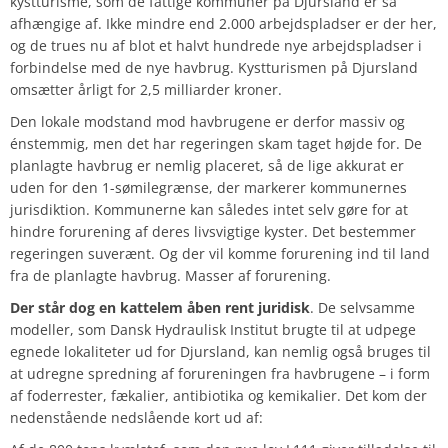
kystturisme, som de fattige kommuner på Djursland er så
afhængige af. Ikke mindre end
2.000
arbejdspladser er der her,
og de trues nu af blot et halvt hundrede nye arbejdspladser i
forbindelse med de nye havbrug. Kystturismen på Djursland
omsætter årligt for
2,5 milliarder
kroner.
Den lokale modstand mod havbrugene er derfor massiv og
énstemmig, men det har regeringen skam taget højde for. De
planlagte havbrug er nemlig placeret, så de lige akkurat er
uden for den 1-sømilegrænse, der markerer kommunernes
jurisdiktion. Kommunerne kan således intet selv gøre for at
hindre forurening af deres livsvigtige kyster. Det bestemmer
regeringen suverænt. Og der vil komme forurening ind til land
fra de planlagte havbrug. Masser af forurening.
Der står dog en kattelem åben rent juridisk
. De selvsamme
modeller, som
Dansk Hydraulisk Institut
brugte til at udpege
egnede lokaliteter ud for Djursland, kan nemlig også bruges til
at udregne spredning af forureningen fra havbrugene – i form
af foderrester, fækalier, antibiotika og kemikalier. Det kom der
nedenstående nedslående kort ud af: