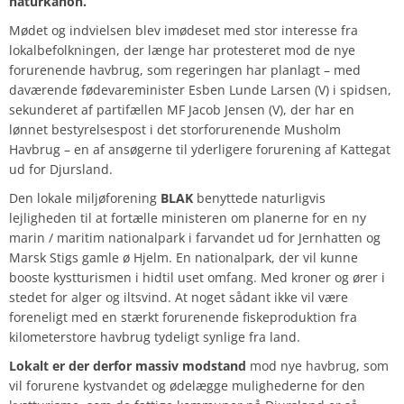
naturkanon.
Mødet og indvielsen blev imødeset med stor interesse fra
lokalbefolkningen, der længe har protesteret mod de nye
forurenende havbrug, som regeringen har planlagt – med
daværende fødevareminister
Esben Lunde Larsen
(V) i spidsen,
sekunderet af partifællen MF
Jacob Jensen
(V), der har en
lønnet bestyrelsespost i det storforurenende Musholm
Havbrug – en af ansøgerne til yderligere forurening af Kattegat
ud for Djursland.
Den lokale miljøforening
BLAK
benyttede naturligvis
lejligheden til at fortælle ministeren om planerne for en ny
marin / maritim nationalpark i farvandet ud for Jernhatten og
Marsk Stigs gamle ø Hjelm. En nationalpark, der vil kunne
booste kystturismen i hidtil uset omfang. Med kroner og ører i
stedet for alger og iltsvind. At noget sådant ikke vil være
foreneligt med en stærkt forurenende fiskeproduktion fra
kilometerstore havbrug tydeligt synlige fra land.
Lokalt er der derfor massiv modstand
mod nye havbrug, som
vil forurene kystvandet og ødelægge mulighederne for den