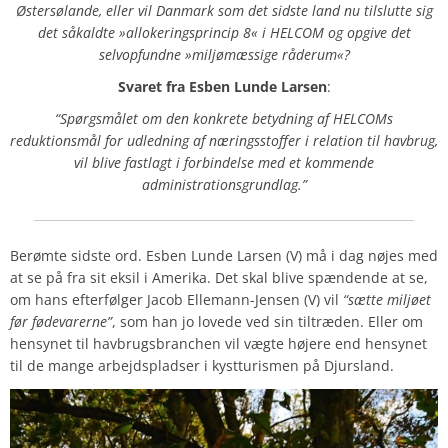
Østersølande, eller vil Danmark som det sidste land nu tilslutte sig
det såkaldte »allokeringsprincip 8« i HELCOM og opgive det
selvopfundne »miljømæssige råderum«?
Svaret
fra Esben Lunde Larsen
:
“Spørgsmålet om den konkrete betydning af HELCOMs
reduktionsmål for udledning af næringsstoffer i relation til havbrug,
vil blive fastlagt i forbindelse med et kommende
administrationsgrundlag.”
Berømte sidste ord. Esben Lunde Larsen (V) må i dag nøjes med
at se på fra sit eksil i Amerika. Det skal blive spændende at se,
om hans efterfølger Jacob Ellemann-Jensen (V) vil
“sætte miljøet
før fødevarerne”
, som han jo lovede ved sin tiltræden. Eller om
hensynet til havbrugsbranchen vil vægte højere end hensynet
til de mange arbejdspladser i kystturismen på Djursland.