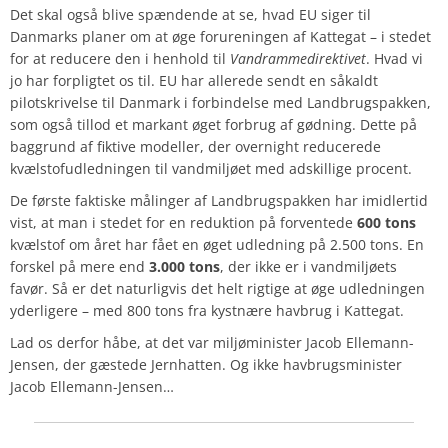
Det skal også blive spændende at se, hvad
EU
siger til
Danmarks planer om at øge forureningen af Kattegat – i stedet
for at reducere den i henhold til
Vandrammedirektivet
. Hvad vi
jo har forpligtet os til. EU har allerede sendt en såkaldt
pilotskrivelse
til Danmark i forbindelse med Landbrugspakken,
som også tillod et markant øget forbrug af gødning. Dette på
baggrund af fiktive modeller, der overnight reducerede
kvælstofudledningen til vandmiljøet med adskillige procent.
De første faktiske målinger af Landbrugspakken har imidlertid
vist, at man i stedet for en reduktion på forventede
600 tons
kvælstof om året har fået en
øget
udledning på
2.500
tons. En
forskel på mere end
3.000 tons
, der
ikke
er i vandmiljøets
favør. Så er det naturligvis det helt rigtige at øge udledningen
yderligere – med 800 tons fra kystnære havbrug i Kattegat.
Lad os derfor håbe, at det var miljøminister Jacob Ellemann-
Jensen, der gæstede Jernhatten. Og ikke havbrugsminister
Jacob Ellemann-Jensen…