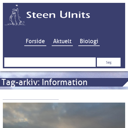
Hop til indhold
Forside
Aktuelt
Biologi
Søg
efter:
Tag-arkiv:
Information
Kampen om Kattegat