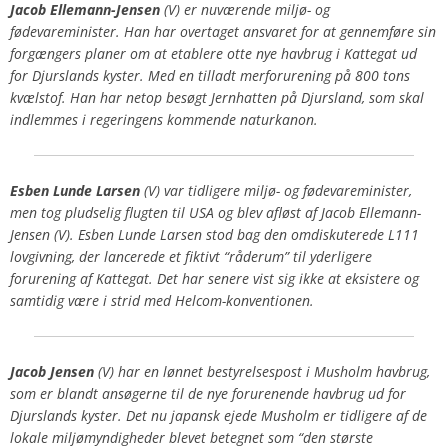
Jacob Ellemann-Jensen
(V) er nuværende miljø- og
fødevareminister. Han har overtaget ansvaret for at gennemføre sin
forgængers planer om at etablere otte nye havbrug i Kattegat ud
for Djurslands kyster. Med en tilladt merforurening på 800 tons
kvælstof. Han har netop besøgt Jernhatten på Djursland, som skal
indlemmes i regeringens kommende naturkanon.
Esben Lunde Larsen
(V) var tidligere miljø- og fødevareminister,
men tog pludselig flugten til USA og blev afløst af Jacob Ellemann-
Jensen (V). Esben Lunde Larsen stod bag den omdiskuterede
L111
lovgivning, der lancerede et fiktivt “råderum” til yderligere
forurening af Kattegat. Det har senere vist sig
ikke
at eksistere og
samtidig være i strid med Helcom-konventionen.
Jacob Jensen
(V) har en lønnet bestyrelsespost i Musholm havbrug,
som er blandt ansøgerne til de nye forurenende havbrug ud for
Djurslands kyster. Det nu japansk ejede Musholm er tidligere af de
lokale miljømyndigheder blevet betegnet som “den største