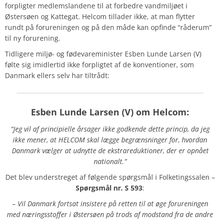
forpligter medlemslandene til at forbedre vandmiljøet i
Østersøen og Kattegat. Helcom tillader ikke, at man flytter
rundt på forureningen og på den måde kan opfinde “råderum”
til ny forurening.
Tidligere miljø- og fødevareminister Esben Lunde Larsen (V)
følte sig imidlertid ikke forpligtet af de konventioner, som
Danmark ellers selv har tiltrådt:
Esben Lunde Larsen
(V) om
Helcom
:
“Jeg vil af principielle årsager ikke godkende dette princip, da jeg
ikke mener, at HELCOM skal lægge begrænsninger for, hvordan
Danmark vælger at udnytte de ekstrareduktioner, der er opnået
nationalt.”
Det blev understreget af følgende spørgsmål i Folketingssalen –
Spørgsmål
nr. S 593
:
– Vil Danmark fortsat insistere på retten til at øge forureningen
med næringsstoffer i Østersøen på trods af modstand fra de andre