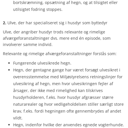
bortskræmning, opsætning af hegn, og at tilsigtet eller
utilsigtet fodring stoppes.
2.
Ulve, der har specialiseret sig i husdyr som byttedyr
Ulve, der angriber husdyr trods relevante og rimelige
afværgeforanstaltninger dvs. mere end én episode, som
involverer samme individ.
Relevante og rimelige afværgeforanstaltninger forstås som:
Fungerende ulvesikrede hegn.
Hegn, der gentagne gange har været forsøgt ulvesikret i
overensstemmelse med Miljøstyrelsens retningslinjer for
ulvesikring af hegn, men hvor ulvesikringen fejler af
årsager, der ikke med rimelighed kan tilskrives
husdyrholderen, f.eks. hvor husdyr afgræsser større
naturarealer og hvor vedligeholdelsen stiller særligt store
krav, f.eks. fordi hegningen ofte gennembrydes af andet
vildt.
Hegn, indenfor hvilke der anvendes egnede vogterhunde.