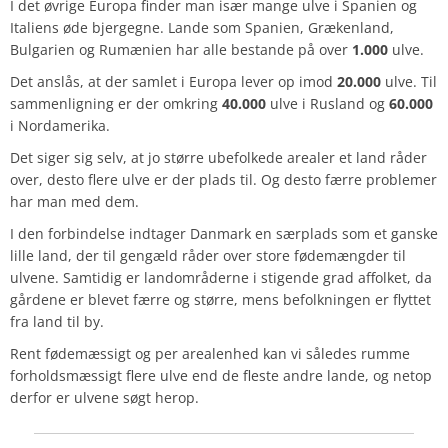
I det øvrige Europa finder man især mange ulve i Spanien og
Italiens øde bjergegne. Lande som Spanien, Grækenland,
Bulgarien og Rumænien har alle bestande på over
1.000
ulve.
Det anslås, at der samlet i Europa lever op imod
20.000
ulve. Til
sammenligning er der omkring
40.000
ulve i Rusland og
60.000
i Nordamerika.
Det siger sig selv, at jo større ubefolkede arealer et land råder
over, desto flere ulve er der plads til. Og desto færre problemer
har man med dem.
I den forbindelse indtager Danmark en særplads som et ganske
lille land, der til gengæld råder over store fødemængder til
ulvene. Samtidig er landområderne i stigende grad affolket, da
gårdene er blevet færre og større, mens befolkningen er flyttet
fra land til by.
Rent fødemæssigt og per arealenhed kan vi således rumme
forholdsmæssigt flere ulve end de fleste andre lande, og netop
derfor er ulvene søgt herop.