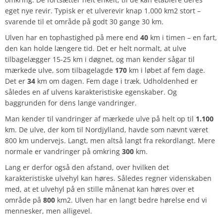
eget nye revir. Typisk er et ulverevir knap 1.000 km2 stort –
svarende til et område på godt 30 gange 30 km.
Ulven har en tophastighed på mere end
40
km i timen – en fart,
den kan holde længere tid. Det er helt normalt, at ulve
tilbagelægger 15-25 km i døgnet, og man kender sågar til
mærkede ulve, som tilbagelagde
170
km i løbet af fem dage.
Det er
34
km om dagen. Fem dage i træk. Udholdenhed er
således en af ulvens karakteristiske egenskaber. Og
baggrunden for dens lange vandringer.
Man kender til vandringer af mærkede ulve på helt op til
1.100
km. De ulve, der kom til Nordjylland, havde som nævnt været
800 km undervejs. Langt, men altså langt fra rekordlangt. Mere
normale er vandringer på omkring
300
km.
Lang er derfor også den afstand, over hvilken det
karakteristiske ulvehyl kan høres. Således regner videnskaben
med, at et ulvehyl på en stille månenat kan høres over et
område på
800
km2. Ulven har en langt bedre hørelse end vi
mennesker, men alligevel.