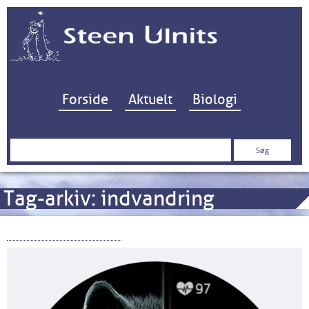
Hop til indhold
Forside
Aktuelt
Biologi
Søg
efter:
Tag-arkiv:
indvandring
Ulven er kommet!