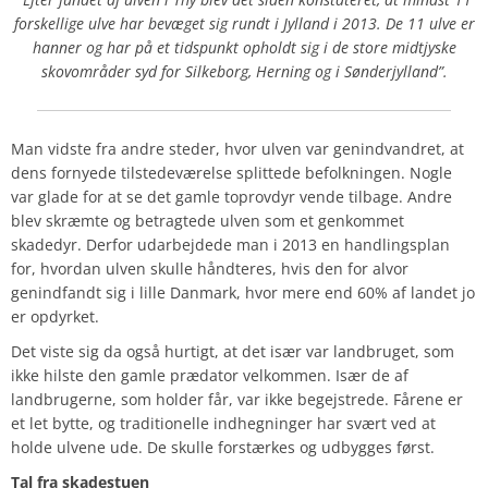
forskellige ulve har bevæget sig rundt i Jylland i 2013.
De 11 ulve er
hanner og har på et tidspunkt opholdt sig i de store midtjyske
skovområder syd for Silkeborg, Herning og i Sønderjylland”.
Man vidste fra andre steder, hvor ulven var genindvandret, at
dens fornyede tilstedeværelse splittede befolkningen. Nogle
var glade for at se det gamle toprovdyr vende tilbage. Andre
blev skræmte og betragtede ulven som et genkommet
skadedyr. Derfor udarbejdede man i 2013 en handlingsplan
for, hvordan ulven skulle håndteres, hvis den for alvor
genindfandt sig i lille Danmark, hvor mere end 60% af landet jo
er opdyrket.
Det viste sig da også hurtigt, at det især var landbruget, som
ikke hilste den gamle prædator velkommen. Især de af
landbrugerne, som holder får, var ikke begejstrede. Fårene er
et let bytte, og traditionelle indhegninger har svært ved at
holde ulvene ude. De skulle forstærkes og udbygges først.
Tal fra skadestuen