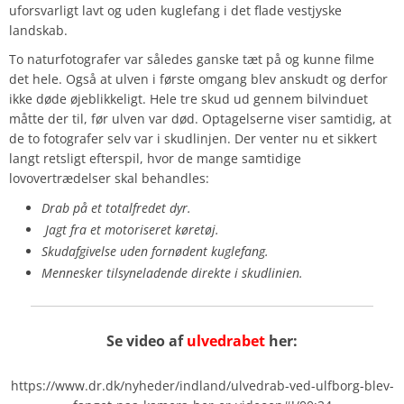
uforsvarligt lavt og uden kuglefang i det flade vestjyske
landskab.
To naturfotografer var således ganske tæt på og kunne filme
det hele. Også at ulven i første omgang blev anskudt og derfor
ikke døde øjeblikkeligt. Hele tre skud ud gennem bilvinduet
måtte der til, før ulven var død. Optagelserne viser samtidig, at
de to fotografer selv var i skudlinjen. Der venter nu et sikkert
langt retsligt efterspil, hvor de mange samtidige
lovovertrædelser skal behandles:
Drab på et totalfredet dyr.
Jagt fra et motoriseret køretøj.
Skudafgivelse uden fornødent kuglefang.
Mennesker tilsyneladende direkte i skudlinien.
Se video af
ulvedrabet
her:
https://www.dr.dk/nyheder/indland/ulvedrab-ved-ulfborg-blev-