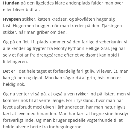
Hunden
på den ligeledes klare andenplads falder man over
eller bliver bidt af.
Hvepsen
stikker, katten kradser, og skovflåten hager sig
fast. Hugormen hugger, når man træder på den. Fjæsingen
stikker, når man griber om den.
Og på en flot 11. plads kommer så den farlige dræberkanin, vi
alle kender og frygter fra Monty Python’s Hellige Gral. Jeg har
selv et flot ar fra drengeårene efter et voldsomt kaninbid i
lillefingeren.
Det er i det hele taget et forfærdelig farligt liv, vi lever. Ét, man
kan gå hen og dø af. Man kan sågar dø af grin, hvis man er
heldig nok.
Og nu venter vi så på, at også ulven rykker ind på listen, men vi
kommer nok til at vente længe. For i Tyskland, hvor man har
levet uafbrudt med ulven i århundreder, har man naturligvis
lært at leve med hinanden. Man har lært at hegne sine husdyr
forsvarligt inde. Og man bruger specielle vogterhunde til at
holde ulvene borte fra indhegningerne.