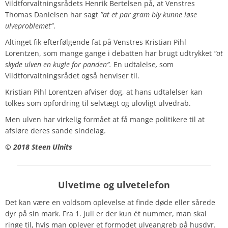
Vildtforvaltningsrådets Henrik Bertelsen på, at Venstres
Thomas Danielsen har sagt
”at et par gram bly kunne løse
ulveproblemet”
.
Altinget fik efterfølgende fat på Venstres Kristian Pihl
Lorentzen, som mange gange i debatten har brugt udtrykket
”at
skyde ulven en kugle for panden”.
En udtalelse
,
som
Vildtforvaltningsrådet også henviser til.
Kristian Pihl Lorentzen afviser dog, at hans udtalelser kan
tolkes som opfordring til selvtægt og ulovligt ulvedrab.
Men ulven har virkelig formået at få mange politikere til at
afsløre deres sande sindelag.
© 2018 Steen Ulnits
Ulvetime og ulvetelefon
Det kan være en voldsom oplevelse at finde døde eller sårede
dyr på sin mark. Fra 1. juli er der kun ét nummer, man skal
ringe til, hvis man oplever et formodet ulveangreb på husdyr.