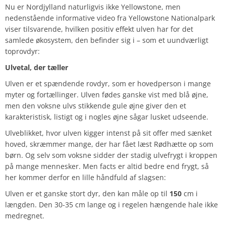
Nu er Nordjylland naturligvis ikke Yellowstone, men
nedenstående informative video fra Yellowstone Nationalpark
viser tilsvarende, hvilken positiv effekt ulven har for det
samlede økosystem, den befinder sig i – som et uundværligt
toprovdyr:
Ulvetal, der tæller
Ulven er et spændende rovdyr, som er hovedperson i mange
myter og fortællinger. Ulven fødes ganske vist med blå øjne,
men den voksne ulvs stikkende gule øjne giver den et
karakteristisk, listigt og i nogles øjne sågar lusket udseende.
Ulveblikket, hvor ulven kigger intenst på sit offer med sænket
hoved, skræmmer mange, der har fået læst Rødhætte op som
børn. Og selv som voksne sidder der stadig ulvefrygt i kroppen
på mange mennesker. Men facts er altid bedre end frygt, så
her kommer derfor en lille håndfuld af slagsen:
Ulven er et ganske stort dyr, den kan måle op til
150
cm i
længden. Den 30-35 cm lange og i regelen hængende hale ikke
medregnet.