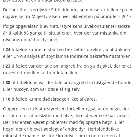
Det beretter Nordjyske Stiftstidende, som baserer tallene på en
opgørelse fra Miljøstyrelsen over aktiviteten på området i 2017.
Ifølge opgørelsen blev Naturstyrelsens ulvekonsulenter sidste
år tilkaldt
95
gange til situationer, hvor der var mistanke om
ulveangreb på husdyrhold.
I
24
tilfælde kunne mistanken bekræftes direkte via obduktion,
eller DNA-analyse af spyt kunne indirekte bekræfte mistanken.
I
23
tilfælde var der tale om angreb fra en guldsjakal, der er et
rævestort medlem af hundefamilien.
I
38
af tilfældene var der tale om angreb fra løstgående hunde.
Eller husdyr, som var døde af sig selv.
I
10
tilfælde kunne dødsårsagen ikke afklares.
Opgørelsen fra Naturstyrelsen fortæller også, at de hegn, der
er sat op for at beskytte mod ulve, flere steder ikke har virket.
Der har enten været problemer med fejlopsatte hegn. Eller
hegn, der er blevet ødelagt af andre dyr. Heriblandt ikke
mindst de mange og store krondyr, som jo netop er en af