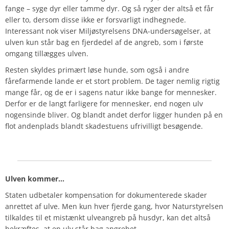
fange – syge dyr eller tamme dyr. Og så ryger der altså et får
eller to, dersom disse ikke er forsvarligt indhegnede.
Interessant nok viser Miljøstyrelsens DNA-undersøgelser, at
ulven kun står bag en fjerdedel af de angreb, som i første
omgang tillægges ulven.
Resten skyldes primært løse hunde, som også i andre
fårefarmende lande er et stort problem. De tager nemlig rigtig
mange får, og de er i sagens natur ikke bange for mennesker.
Derfor er de langt farligere for mennesker, end nogen ulv
nogensinde bliver. Og blandt andet derfor ligger hunden på en
flot andenplads blandt skadestuens ufrivilligt besøgende.
Ulven kommer…
Staten udbetaler kompensation for dokumenterede skader
anrettet af ulve. Men kun hver fjerde gang, hvor Naturstyrelsen
tilkaldes til et mistænkt ulveangreb på husdyr, kan det altså
bekræftes, at en ulv står bag angrebet.