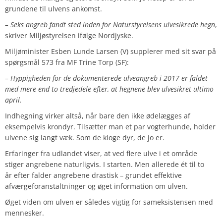
grundene til ulvens ankomst.
– Seks angreb fandt sted inden for Naturstyrelsens ulvesikrede hegn
,
skriver Miljøstyrelsen ifølge Nordjyske.
Miljøminister Esben Lunde Larsen (V) supplerer med sit svar på
spørgsmål 573 fra MF Trine Torp (SF):
– Hyppigheden for de dokumenterede ulveangreb i 2017 er faldet
med mere end to tredjedele efter, at hegnene blev ulvesikret ultimo
april.
Indhegning virker altså, når bare den ikke ødelægges af
eksempelvis krondyr. Tilsætter man et par vogterhunde, holder
ulvene sig langt væk. Som de kloge dyr, de jo er.
Erfaringer fra udlandet viser, at ved flere ulve i et område
stiger angrebene naturligvis. I starten. Men allerede ét til to
år efter falder angrebene drastisk – grundet effektive
afværgeforanstaltninger og øget information om ulven.
Øget viden om ulven er således vigtig for sameksistensen med
mennesker.