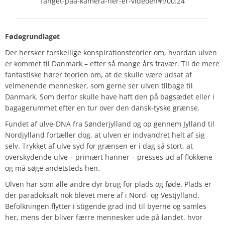
fanget-paa-kamera-her-er-videoen#!/00:24
Fødegrundlaget
Der hersker forskellige konspirationsteorier om, hvordan ulven
er kommet til Danmark – efter så mange års fravær. Til de mere
fantastiske hører teorien om, at de skulle være udsat af
velmenende mennesker, som gerne ser ulven tilbage til
Danmark. Som derfor skulle have haft den på bagsædet eller i
bagagerummet efter en tur over den dansk-tyske grænse.
Fundet af ulve-DNA fra Sønderjylland og op gennem Jylland til
Nordjylland fortæller dog, at ulven er indvandret helt af sig
selv. Trykket af ulve syd for grænsen er i dag så stort, at
overskydende ulve – primært hanner – presses ud af flokkene
og må søge andetsteds hen.
Ulven har som alle andre dyr brug for plads og føde. Plads er
der paradoksalt nok blevet mere af i Nord- og Vestjylland.
Befolkningen flytter i stigende grad ind til byerne og samles
her, mens der bliver færre mennesker ude på landet, hvor