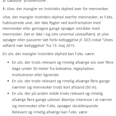
af såkaldte “problemulve”:
1.
Ulve, der mangler en instinktiv skyhed over for mennesker.
Ulve, der mangler instinktiv skyhed overfor mennesker, er f.eks.
habituerede ulve, der ikke flygter ved konfrontation med
mennesker eller gentagne gange opsøger områder med
mennesker. Det er ikke i sig selv unormal ulveadfærd, at ulve
opsøger eller passerer tæt forbi bebyggelse jf. DCE-notat ”Ulves
adfærd nær bebyggelse” fra 13. maj 2015.
En ulv, der mangler instinktiv skyhed kan f.eks. være:
En ulv, der trods relevant og rimelig afværge ses over flere
dage under 50 meter fra beboelse, legepladser,
institutioner eller lignende.
En ulv, der trods relevant og rimelig afværge flere gange
nærmer sig mennesker trods kort afstand (50 m).
En ulv, der på anden måde trods relevant og rimelig
afværge flere gange udviser åbenlys interesse i at nærme
sig mennesker eller f.eks. opsøger skraldespande.
Relevant og rimelig afværge kan f.eks. være