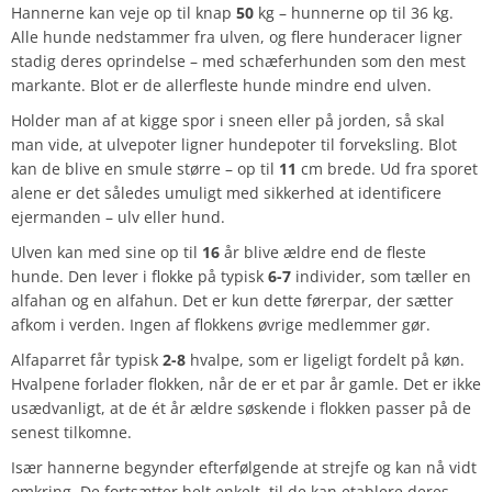
Hannerne kan veje op til knap
50
kg – hunnerne op til 36 kg.
Alle hunde nedstammer fra ulven, og flere hunderacer ligner
stadig deres oprindelse – med schæferhunden som den mest
markante. Blot er de allerfleste hunde mindre end ulven.
Holder man af at kigge spor i sneen eller på jorden, så skal
man vide, at ulvepoter ligner hundepoter til forveksling. Blot
kan de blive en smule større – op til
11
cm brede. Ud fra sporet
alene er det således umuligt med sikkerhed at identificere
ejermanden – ulv eller hund.
Ulven kan med sine op til
16
år blive ældre end de fleste
hunde. Den lever i flokke på typisk
6-7
individer, som tæller en
alfahan og en alfahun. Det er kun dette førerpar, der sætter
afkom i verden. Ingen af flokkens øvrige medlemmer gør.
Alfaparret får typisk
2-8
hvalpe, som er ligeligt fordelt på køn.
Hvalpene forlader flokken, når de er et par år gamle. Det er ikke
usædvanligt, at de ét år ældre søskende i flokken passer på de
senest tilkomne.
Især hannerne begynder efterfølgende at strejfe og kan nå vidt
omkring. De fortsætter helt enkelt, til de kan etablere deres