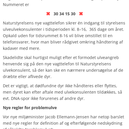
Nummeret er
⌘
30 34 15 30
⌘
Naturstyrelsens nye vagttelefon sikrer én indgang til styrelsens
ulveulvekonsulenter i tidsperioden kl. 8–16, 365 dage om året.
Opkald uden for tidsrummet 8-16 vil blive omstillet til en
telefonsvarer, hvor man bliver rådgivet omkring håndtering af
kadaver med mere.
Skadelidte skal hurtigst muligt efter et formodet ulveangreb
henvende sig på den nye vagttelefon til Naturstyrelsens
ulvekonsulent, så der kan ske en nærmere undersøgelse af de
dræbte eller aflivede dyr.
Det er vigtigt, at dødfundne dyr ikke håndteres eller flyttes,
men dyret kan efter aftale med ulvekonsulenten tildækkes, så
evt. DNA-spor ikke forurenes af andre dyr.
Nye regler for problemulve
Vor nye miljøminister Jacob Ellemann-Jensen har netop barslet
med nye regler for definition af og efterfølgende nedskydning