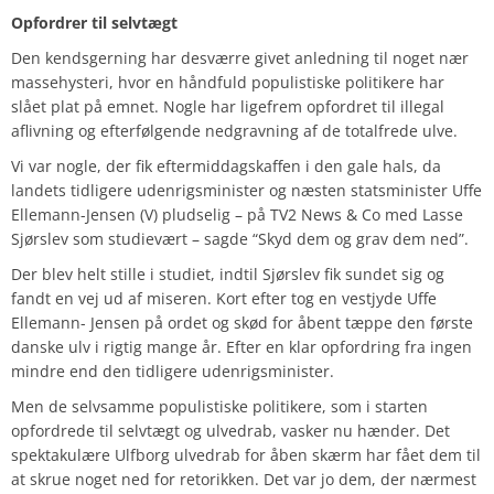
Opfordrer til selvtægt
Den kendsgerning har desværre givet anledning til noget nær
massehysteri, hvor en håndfuld populistiske politikere har
slået plat på emnet. Nogle har ligefrem opfordret til illegal
aflivning og efterfølgende nedgravning af de totalfrede ulve.
Vi var nogle, der fik eftermiddagskaffen i den gale hals, da
landets tidligere udenrigsminister og næsten statsminister Uffe
Ellemann-Jensen (V) pludselig – på TV2 News & Co med Lasse
Sjørslev som studievært – sagde “Skyd dem og grav dem ned”.
Der blev helt stille i studiet, indtil Sjørslev fik sundet sig og
fandt en vej ud af miseren. Kort efter tog en vestjyde Uffe
Ellemann- Jensen på ordet og skød for åbent tæppe den første
danske ulv i rigtig mange år. Efter en klar opfordring fra ingen
mindre end den tidligere udenrigsminister.
Men de selvsamme populistiske politikere, som i starten
opfordrede til selvtægt og ulvedrab, vasker nu hænder. Det
spektakulære Ulfborg ulvedrab for åben skærm har fået dem til
at skrue noget ned for retorikken. Det var jo dem, der nærmest