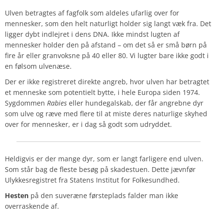
Ulven betragtes af fagfolk som aldeles ufarlig over for
mennesker, som den helt naturligt holder sig langt væk fra. Det
ligger dybt indlejret i dens DNA. Ikke mindst lugten af
mennesker holder den på afstand – om det så er små børn på
fire år eller granvoksne på 40 eller 80. Vi lugter bare ikke godt i
en følsom ulvenæse.
Der er ikke registreret direkte angreb, hvor ulven har betragtet
et menneske som potentielt bytte, i hele Europa siden 1974.
Sygdommen
Rabies
eller hundegalskab, der får angrebne dyr
som ulve og ræve med flere til at miste deres naturlige skyhed
over for mennesker, er i dag så godt som udryddet.
Heldigvis er der mange dyr, som er langt farligere end ulven.
Som står bag de fleste besøg på skadestuen. Dette jævnfør
Ulykkesregistret fra Statens Institut for Folkesundhed.
Hesten
på den suveræne førsteplads falder man ikke
overraskende af.