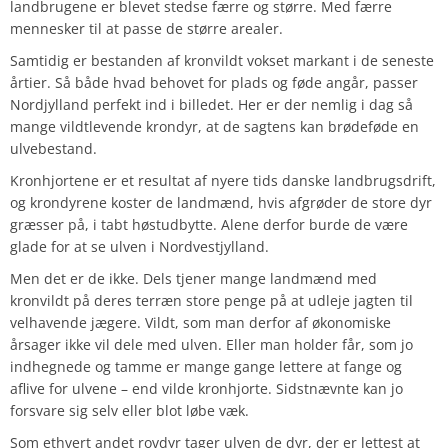
landbrugene er blevet stedse færre og større. Med færre
mennesker til at passe de større arealer.
Samtidig er bestanden af kronvildt vokset markant i de seneste
årtier. Så både hvad behovet for plads og føde angår, passer
Nordjylland perfekt ind i billedet. Her er der nemlig i dag så
mange vildtlevende krondyr, at de sagtens kan brødeføde en
ulvebestand.
Kronhjortene er et resultat af nyere tids danske landbrugsdrift,
og krondyrene koster de landmænd, hvis afgrøder de store dyr
græsser på, i tabt høstudbytte. Alene derfor burde de være
glade for at se ulven i Nordvestjylland.
Men det er de ikke. Dels tjener mange landmænd med
kronvildt på deres terræn store penge på at udleje jagten til
velhavende jægere. Vildt, som man derfor af økonomiske
årsager ikke vil dele med ulven. Eller man holder får, som jo
indhegnede og tamme er mange gange lettere at fange og
aflive for ulvene – end vilde kronhjorte. Sidstnævnte kan jo
forsvare sig selv eller blot løbe væk.
Som ethvert andet rovdyr tager ulven de dyr, der er lettest at