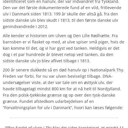
identificeret som en hanulv, der var indvandret fra Tyskland.
Den var det første dokumenterede fund af en vild, fritlevende
ulv i Danmark siden 1813. 199 år skulle der altså gå, fra den
sidste danske ulv blev skudt i 1813, til den første danske ulv
genindvandrede i 2012.
Alle kender vi historien om Ulven og Den Lille Rødhætte. Fra
barnsben er vi flasket op med, at ulve spiser små piger, hvis de
kan komme til det, og vi har gyst ved tanken. Heldigvis er det
dog i et par hundrede år blevet netop ved tanken, da den
sidste danske ulv jo blev aflivet tilbage i 1813.
200 år senere dukkede så en død hanulv op i Nationalpark Thy.
Freden var forbi, for nu var ulven beviseligt tilbage. DNA-
undersøgelser viste, at der var tale om en østtysk ulv, der
havde tilbagelagt mindst 800 km for at nå helt til Nordjylland.
Fra den polsk-tjekkiske grænse og op over den tysk-danske
grænse. Fundet afstedkom udarbejdelsen af en
“Forvaltningsplan for ulv i Danmark”, hvori kan læses følgende:
“Efter fundet af ulven i Thy blev det siden konstateret, at mindst 11