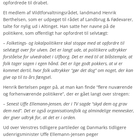
opfordrede til drabet.
Et medlem af Vildtforvaltningsrådet, landmand Henrik
Berthelsen, som er udpeget til rådet af Landbrug & Fødevarer,
talte for nylig ud i Altinget. Han satte her navne på de
politikere, som offentligt har opfordret til selvtægt:
– Folketings- og lokalpolitikere skal stoppe med at opfordre til
selvtægt over for ulven. Det er langt ude, at politikere udtrykker
forståelse for ulvedrabet i Ulfborg. Det er med til at blåstemple, at
folk tager sagen i egen hånd.
Det er lige godt pokkers, at vi er
kommet dertil, hvor folk udtrykker “gør det dog” om noget, der kan
give op til to års fængse
l.
Henrik Bertelsen peger på, at man kan finde “flere nuværende
og forhenværende politikere”, der er gået langt over stregen:
– Senest Uffe Ellemann-Jensen, der i TV sagde “skyd dem og grav
dem ned”.
Det er også organisationsfolk og almindelige mennesker,
der giver udtryk for, at det er i orden.
Ud over Venstres tidligere partileder og Danmarks tidligere
udenrigsminister Uffe Ellemann-Jensen peger