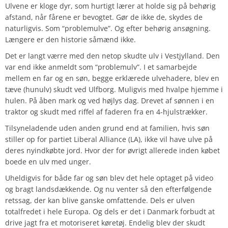
Ulvene er kloge dyr, som hurtigt lærer at holde sig på behørig
afstand, når fårene er bevogtet. Gør de ikke de, skydes de
naturligvis. Som “problemulve”. Og efter behørig ansøgning.
Længere er den historie såmænd ikke.
Det er langt værre med den netop skudte ulv i Vestjylland. Den
var end ikke anmeldt som “problemulv”. I et samarbejde
mellem en far og en søn, begge erklærede ulvehadere, blev en
tæve (hunulv) skudt ved Ulfborg. Muligvis med hvalpe hjemme i
hulen. På åben mark og ved højlys dag. Drevet af sønnen i en
traktor og skudt med riffel af faderen fra en 4-hjulstrækker.
Tilsyneladende uden anden grund end at familien, hvis søn
stiller op for partiet Liberal Alliance (LA), ikke vil have ulve på
deres nyindkøbte jord. Hvor der for øvrigt allerede inden købet
boede en ulv med unger.
Uheldigvis for både far og søn blev det hele optaget på video
og bragt landsdækkende. Og nu venter så den efterfølgende
retssag, der kan blive ganske omfattende. Dels er ulven
totalfredet i hele Europa. Og dels er det i Danmark forbudt at
drive jagt fra et motoriseret køretøj. Endelig blev der skudt