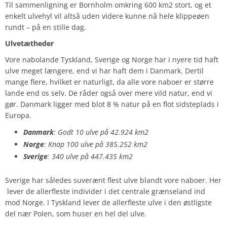
Til sammenligning er Bornholm omkring 600 km2 stort, og et
enkelt ulvehyl vil altså uden videre kunne nå hele klippeøen
rundt – på en stille dag.
Ulvetætheder
Vore nabolande Tyskland, Sverige og Norge har i nyere tid haft
ulve meget længere, end vi har haft dem i Danmark. Dertil
mange flere, hvilket er naturligt, da alle vore naboer er større
lande end os selv. De råder også over mere vild natur, end vi
gør. Danmark ligger med blot 8 % natur på en flot sidsteplads i
Europa.
Danmark
:
Godt 10 ulve på 42.924 km2
Norge
:
Knap 100 ulve på 385.252 km2
Sverige
:
340 ulve på 447.435 km2
Sverige har således suverænt flest ulve blandt vore naboer. Her
lever de allerfleste individer i det centrale grænseland ind
mod Norge. I Tyskland lever de allerfleste ulve i den østligste
del nær Polen, som huser en hel del ulve.