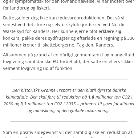
og er symptomatisk for den lovhåndhævelse, vi har indført over
for landbrug og fiskeri.
Dette gælder dog ikke kun fødevareproduktionen. Det så vi
senest ved det store og selvforskyldte jordskred ved Nordic
Waste syd for Randers. Her kunne ejerne blot erklære sig
konkurs, pakke deres sydfrugter og efterlade en regning på 300
millioner kroner til skatteborgerne. Tag den, Randers.
Altsammen på grund af en dårligt gennemtænkt og mangelfuld
lovgivning samt danske EU-forbehold, der satte en ellers sikkert
velment lovgivning ud af funktion.
Den historiske Grønne Trepart er den hidtil dyreste danske
klimaaftale. Den skal føre til reduktion på
1,8
millioner ton CO2 i
2030 og
3,3
millioner ton CO2 i 2035 – primært til gavn for klimaet
og mindskning af den globale opvarmning.
Som en positiv sidegevinst vil der samtidig ske en reduktion af