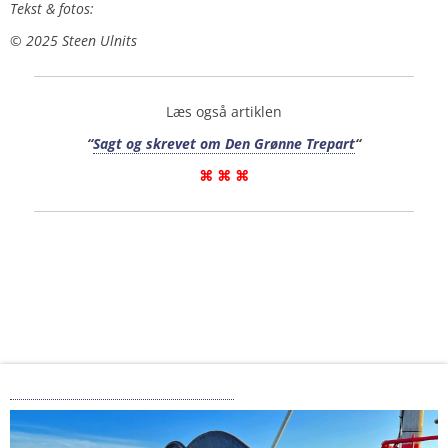
Tekst & fotos:
©️ 2025 Steen Ulnits
Læs også artiklen
“
Sagt og skrevet om Den Grønne Trepart
“
⌘ ⌘ ⌘
Bundgarn og bundskrab