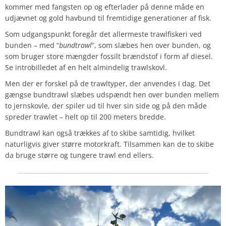
kommer med fangsten op og efterlader på denne måde en
udjævnet og gold havbund til fremtidige generationer af fisk.
Som udgangspunkt foregår det allermeste trawlfiskeri ved
bunden – med “
bundtrawl
“, som slæbes hen over bunden, og
som bruger store mængder fossilt brændstof i form af diesel.
Se introbilledet af en helt almindelig trawlskovl.
Men der er forskel på de trawltyper, der anvendes i dag. Det
gængse bundtrawl slæbes udspændt hen over bunden mellem
to jernskovle, der spiler ud til hver sin side og på den måde
spreder trawlet – helt op til 200 meters bredde.
Bundtrawl kan også trækkes af to skibe samtidig, hvilket
naturligvis giver større motorkraft. Tilsammen kan de to skibe
da bruge større og tungere trawl end ellers.