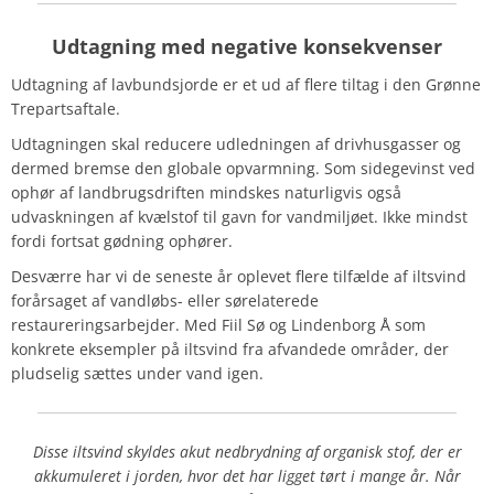
Udtagning med negative konsekvenser
Udtagning af lavbundsjorde er et ud af flere tiltag i den Grønne
Trepartsaftale.
Udtagningen skal reducere udledningen af drivhusgasser og
dermed bremse den globale opvarmning. Som sidegevinst ved
ophør af landbrugsdriften mindskes naturligvis også
udvaskningen af kvælstof til gavn for vandmiljøet. Ikke mindst
fordi fortsat gødning ophører.
Desværre har vi de seneste år oplevet flere tilfælde af iltsvind
forårsaget af vandløbs- eller sørelaterede
restaureringsarbejder. Med Fiil Sø og Lindenborg Å som
konkrete eksempler på iltsvind fra afvandede områder, der
pludselig sættes under vand igen.
Disse iltsvind skyldes akut nedbrydning af organisk stof, der er
akkumuleret i jorden, hvor det har ligget tørt i mange år. Når