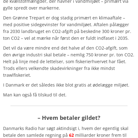
de kvælstofmængder, der havner i vandmiljøet – primært via
gylle spredt over markerne.
Den Grønne Trepart er dog stadig primært en klimaaftale –
med positive sidegevinster for vandmiljøet. Aftalen pålægger
fra 2030 landbruget en CO2-afgift på beskedne 300 kroner pr.
ton CO2 – vel at mærke når først den er fuldt indfaset i 2035.
Det vil da være mindre end det halve af den CO2-afgift, som
den øvrige industri skal betale – nemlig 750 kroner pr. ton CO2.
Helt på linje med de lettelser, som fiskerierhvervet har fået.
Trods ellers velkendte skadevirkninger fra ikke mindst
trawlfiskeriet.
I Danmark er det således ikke blot gratis at ødelægge miljøet.
Man kan også få tilskud til det.
– Hvem betaler gildet?
Danmarks Radio har søgt aktindsigt i, hvem der egentlig skal
betale den samlede regning på
62
milliarder kroner frem til