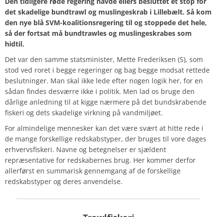
Den tidligere røde regering havde ellers besluttet et stop for
det skadelige bundtrawl og muslingeskrab i Lillebælt. Så kom
den nye blå SVM-koalitionsregering til og stoppede det hele,
så der fortsat må bundtrawles og muslingeskrabes som
hidtil.
Det var den samme statsminister, Mette Frederiksen (S), som
stod ved roret i begge regeringer og bag begge modsat rettede
beslutninger. Man skal ikke lede efter nogen logik her, for en
sådan findes desværre ikke i politik. Men lad os bruge den
dårlige anledning til at kigge nærmere på det bundskrabende
fiskeri og dets skadelige virkning på vandmiljøet.
For almindelige mennesker kan det være svært at hitte rede i
de mange forskellige redskabstyper, der bruges til vore dages
erhvervsfiskeri. Navne og betegnelser er sjældent
repræsentative for redskabernes brug. Her kommer derfor
allerførst en summarisk gennemgang af de forskellige
redskabstyper og deres anvendelse.