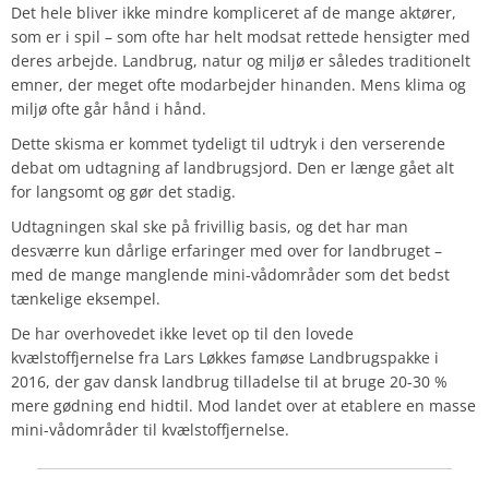
Det hele bliver ikke mindre kompliceret af de mange aktører,
som er i spil – som ofte har helt modsat rettede hensigter med
deres arbejde. Landbrug, natur og miljø er således traditionelt
emner, der meget ofte modarbejder hinanden. Mens klima og
miljø ofte går hånd i hånd.
Dette skisma er kommet tydeligt til udtryk i den verserende
debat om udtagning af landbrugsjord. Den er længe gået alt
for langsomt og gør det stadig.
Udtagningen skal ske på frivillig basis, og det har man
desværre kun dårlige erfaringer med over for landbruget –
med de mange manglende mini-vådområder som det bedst
tænkelige eksempel.
De har overhovedet ikke levet op til den lovede
kvælstoffjernelse fra Lars Løkkes famøse Landbrugspakke i
2016, der gav dansk landbrug tilladelse til at bruge 20-30 %
mere gødning end hidtil. Mod landet over at etablere en masse
mini-vådområder til kvælstoffjernelse.