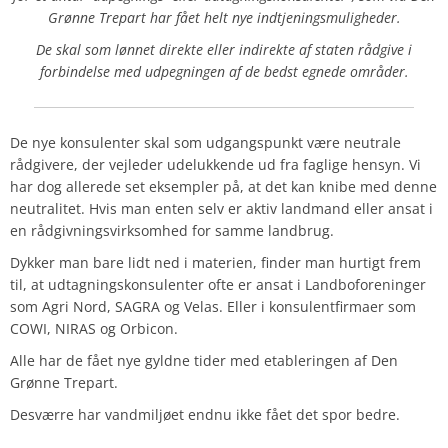
Grønne Trepart har fået helt nye indtjeningsmuligheder.
De skal som lønnet direkte eller indirekte af staten rådgive i
forbindelse med udpegningen af de bedst egnede områder.
De nye konsulenter skal som udgangspunkt være neutrale
rådgivere, der vejleder udelukkende ud fra faglige hensyn. Vi
har dog allerede set eksempler på, at det kan knibe med denne
neutralitet. Hvis man enten selv er aktiv landmand eller ansat i
en rådgivningsvirksomhed for samme landbrug.
Dykker man bare lidt ned i materien, finder man hurtigt frem
til, at udtagningskonsulenter ofte er ansat i Landboforeninger
som Agri Nord, SAGRA og Velas. Eller i konsulentfirmaer som
COWI, NIRAS og Orbicon.
Alle har de fået nye gyldne tider med etableringen af Den
Grønne Trepart.
Desværre har vandmiljøet endnu ikke fået det spor bedre.