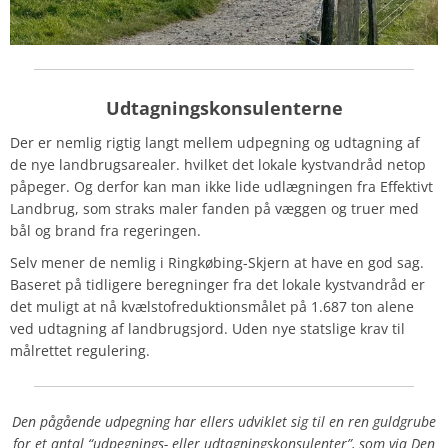
Udtagningskonsulenterne
Der er nemlig rigtig langt mellem udpegning og udtagning af
de nye landbrugsarealer. hvilket det lokale kystvandråd netop
påpeger. Og derfor kan man ikke lide udlægningen fra Effektivt
Landbrug, som straks maler fanden på væggen og truer med
bål og brand fra regeringen.
Selv mener de nemlig i Ringkøbing-Skjern at have en god sag.
Baseret på tidligere beregninger fra det lokale kystvandråd er
det muligt at nå kvælstofreduktionsmålet på 1.687 ton alene
ved udtagning af landbrugsjord. Uden nye statslige krav til
målrettet regulering.
Den pågående udpegning har ellers udviklet sig til en ren guldgrube
for et antal “udpegnings- eller udtagningskonsulenter”, som via Den