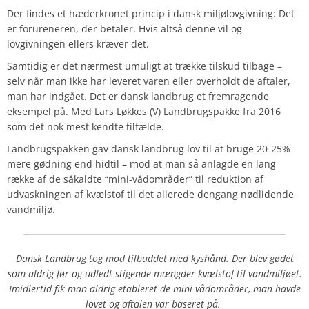
Der findes et hæderkronet princip i dansk miljølovgivning: Det
er forureneren, der betaler. Hvis altså denne vil og
lovgivningen ellers kræver det.
Samtidig er det nærmest umuligt at trække tilskud tilbage –
selv når man ikke har leveret varen eller overholdt de aftaler,
man har indgået. Det er dansk landbrug et fremragende
eksempel på. Med Lars Løkkes (V) Landbrugspakke fra 2016
som det nok mest kendte tilfælde.
Landbrugspakken gav dansk landbrug lov til at bruge 20-25%
mere gødning end hidtil – mod at man så anlagde en lang
række af de såkaldte “mini-vådområder” til reduktion af
udvaskningen af kvælstof til det allerede dengang nødlidende
vandmiljø.
Dansk Landbrug tog mod tilbuddet med kyshånd. Der blev gødet
som aldrig før og udledt stigende mængder kvælstof til vandmiljøet.
Imidlertid fik man aldrig etableret de mini-vådområder, man havde
lovet og aftalen var baseret på.