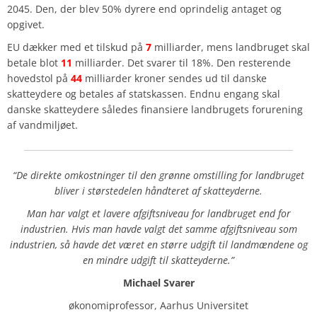
2045. Den, der blev 50% dyrere end oprindelig antaget og
opgivet.
EU dækker med et tilskud på
7
milliarder, mens landbruget skal
betale blot
11
milliarder. Det svarer til 18%. Den resterende
hovedstol på
44
milliarder kroner sendes ud til danske
skatteydere og betales af statskassen. Endnu engang skal
danske skatteydere således finansiere landbrugets forurening
af vandmiljøet.
“De direkte omkostninger til den grønne omstilling for landbruget
bliver i
størstedelen håndteret af skatteyderne.
Man har valgt et lavere afgiftsniveau for landbruget end for
industrien. Hvis
man havde valgt det samme afgiftsniveau som
industrien, så havde det været
en større udgift til landmændene og
en mindre udgift til skatteyderne.”
Michael Svarer
økonomiprofessor, Aarhus Universitet