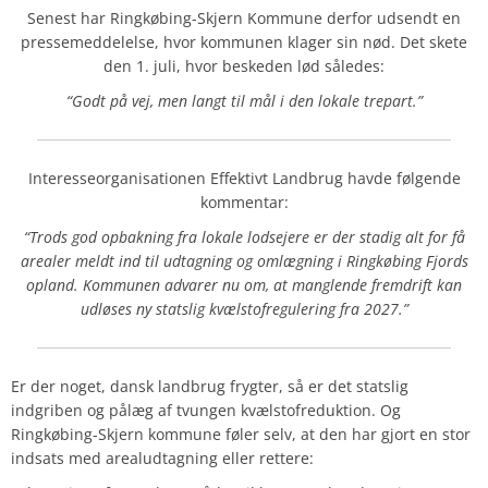
Senest har Ringkøbing-Skjern Kommune derfor udsendt en
pressemeddelelse, hvor kommunen klager sin nød. Det skete
den 1. juli, hvor beskeden lød således:
“Godt på vej, men langt til mål i den lokale trepart.”
Interesseorganisationen Effektivt Landbrug havde følgende
kommentar:
“Trods god opbakning fra lokale lodsejere er der stadig alt for få
arealer meldt ind til udtagning og omlægning i Ringkøbing Fjords
opland. Kommunen advarer nu om, at manglende fremdrift kan
udløses ny statslig kvælstofregulering fra 2027.”
Er der noget, dansk landbrug frygter, så er det statslig
indgriben og pålæg af tvungen kvælstofreduktion. Og
Ringkøbing-Skjern kommune føler selv, at den har gjort en stor
indsats med arealudtagning eller rettere: