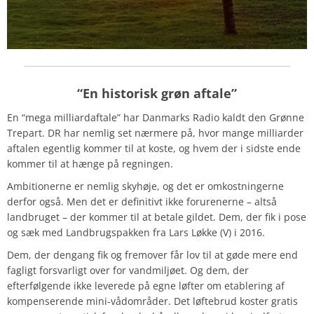
“En historisk grøn aftale”
En “mega milliardaftale” har Danmarks Radio kaldt den Grønne
Trepart. DR har nemlig set nærmere på, hvor mange milliarder
aftalen egentlig kommer til at koste, og hvem der i sidste ende
kommer til at hænge på regningen.
Ambitionerne er nemlig skyhøje, og det er omkostningerne
derfor også.
Men det er definitivt ikke forurenerne – altså
landbruget – der kommer til at betale gildet. Dem, der fik i pose
og sæk med Landbrugspakken fra Lars Løkke (V) i 2016.
Dem, der dengang fik og fremover får lov til at gøde mere end
fagligt forsvarligt over for vandmiljøet. Og dem, der
efterfølgende ikke leverede på egne løfter om etablering af
kompenserende mini-vådområder. Det løftebrud koster gratis