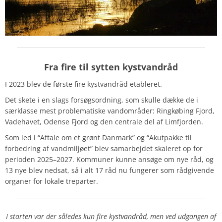
Fra fire til sytten kystvandråd
I 2023 blev de første fire kystvandråd etableret.
Det skete i en slags forsøgsordning, som skulle dække de i
særklasse mest problematiske vandområder: Ringkøbing Fjord,
Vadehavet, Odense Fjord og den centrale del af Limfjorden.
Som led i “Aftale om et grønt Danmark” og “Akutpakke til
forbedring af vandmiljøet” blev samarbejdet skaleret op for
perioden 2025–2027. Kommuner kunne ansøge om nye råd, og
13 nye blev nedsat, så i alt 17 råd nu fungerer som rådgivende
organer for lokale treparter.
I starten var der således kun fire kystvandråd, men ved udgangen af