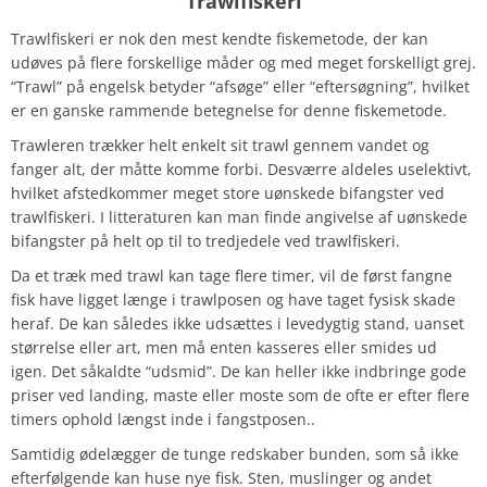
Trawlfiskeri
Trawlfiskeri er nok den mest kendte fiskemetode, der kan
udøves på flere forskellige måder og med meget forskelligt grej.
“Trawl” på engelsk betyder “afsøge” eller “eftersøgning”, hvilket
er en ganske rammende betegnelse for denne fiskemetode.
Trawleren trækker helt enkelt sit trawl gennem vandet og
fanger alt, der måtte komme forbi. Desværre aldeles uselektivt,
hvilket afstedkommer meget store uønskede bifangster ved
trawlfiskeri. I litteraturen kan man finde angivelse af uønskede
bifangster på helt op til to tredjedele ved trawlfiskeri.
Da et træk med trawl kan tage flere timer, vil de først fangne
fisk have ligget længe i trawlposen og have taget fysisk skade
heraf. De kan således ikke udsættes i levedygtig stand, uanset
størrelse eller art, men må enten kasseres eller smides ud
igen. Det såkaldte “udsmid”. De kan heller ikke indbringe gode
priser ved landing, maste eller moste som de ofte er efter flere
timers ophold længst inde i fangstposen..
Samtidig ødelægger de tunge redskaber bunden, som så ikke
efterfølgende kan huse nye fisk. Sten, muslinger og andet