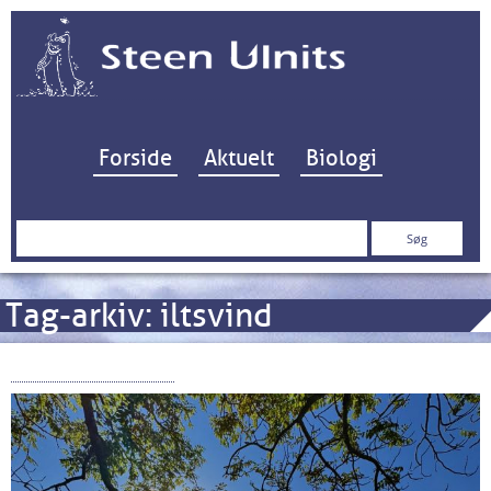
Hop til indhold
Forside
Aktuelt
Biologi
Søg
efter:
Tag-arkiv:
iltsvind
Kystvandrådene