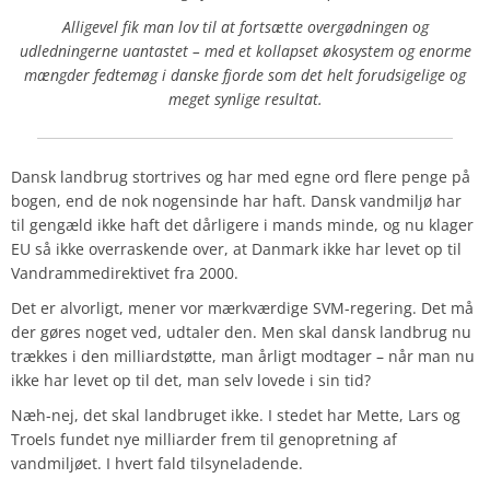
Alligevel fik man lov til at fortsætte overgødningen og
udledningerne uantastet – med et kollapset økosystem og enorme
mængder fedtemøg i danske fjorde som det helt forudsigelige og
meget synlige resultat.
Dansk landbrug stortrives og har med egne ord flere penge på
bogen, end de nok nogensinde har haft. Dansk vandmiljø har
til gengæld ikke haft det dårligere i mands minde, og nu klager
EU så ikke overraskende over, at Danmark ikke har levet op til
Vandrammedirektivet fra 2000.
Det er alvorligt, mener vor mærkværdige SVM-regering. Det må
der gøres noget ved, udtaler den. Men skal dansk landbrug nu
trækkes i den milliardstøtte, man årligt modtager – når man nu
ikke har levet op til det, man selv lovede i sin tid?
Næh-nej, det skal landbruget ikke. I stedet har Mette, Lars og
Troels fundet nye milliarder frem til genopretning af
vandmiljøet. I hvert fald tilsyneladende.