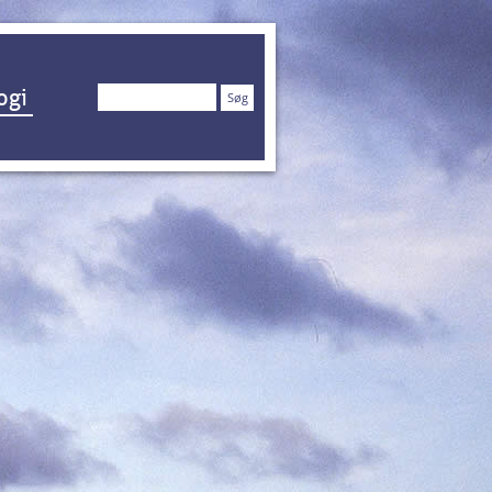
Søg
ogi
efter: