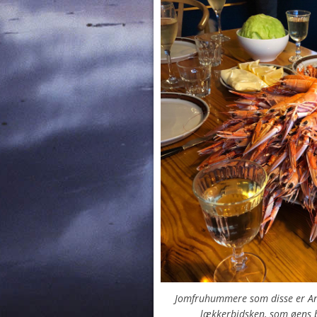
Jomfruhummere som disse er An
lækkerbidsken, som øens b