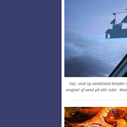
Vejr, vind og vandstand betyder a
omgivet af vand på alle sider. Ma