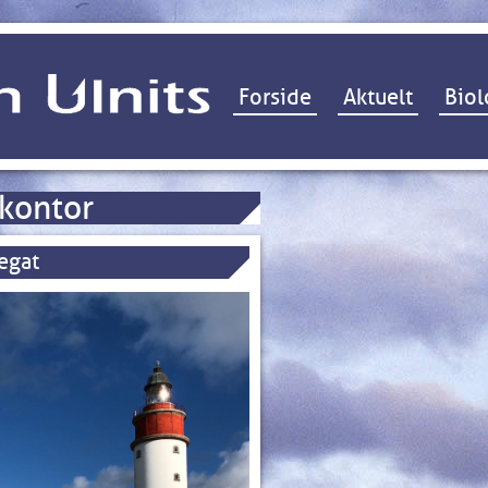
Hop til indhold
Forside
Aktuelt
Biol
kontor
tegat