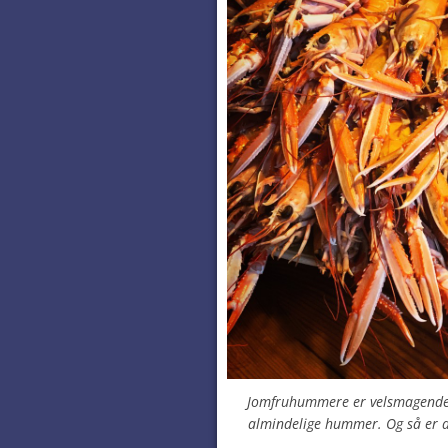
Jomfruhummere er velsmagende 
almindelige hummer. Og så er d