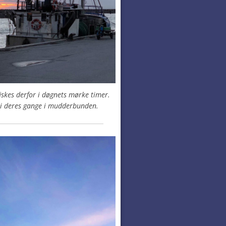
skes derfor i døgnets mørke timer.
 i deres gange i mudderbunden.