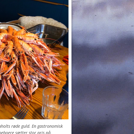
holts røde guld. En gastronomisk
eboere sætter stor pris på.