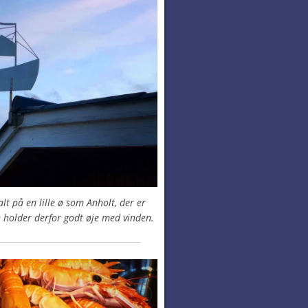
lt på en lille ø som Anholt, der er
n holder derfor godt øje med vinden.