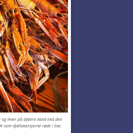
og lever på dybere vand end den
e som dybhavsrejerne røde i live.