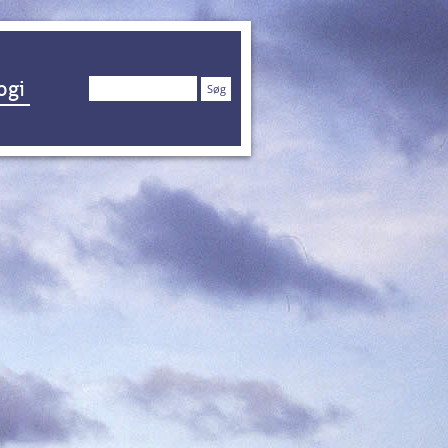
Søg
ogi
efter: