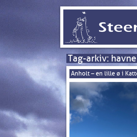
Tag-arkiv:
havne
Anholt – en lille ø i Kat