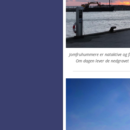
Jomfruhummere er nataktive og fi
Om dagen lever de nedgravet