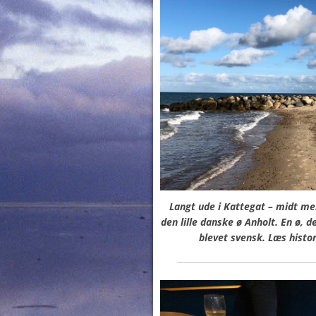
Langt ude i Kattegat – midt me
den lille danske ø Anholt.
En ø, d
blevet svensk. Læs histo