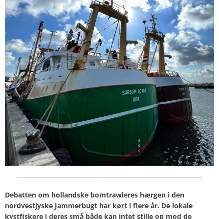
Debatten om hollandske bomtrawleres hærgen i den
nordvestjyske Jammerbugt har kørt i flere år. De lokale
kystfiskere i deres små både kan intet stille op mod de