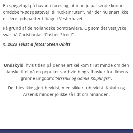
En spøgefugl på havnen foreslog, at man jo passende kunne
omdøbe “Rødspættevej” til “Kokainruten”, når der nu snart ikke
er flere rødspætter tilbage i Vesterhavet.
På grund af de hollandske bomtrawlere. Og s
om det vestjyske
svar på Christianias “Pusher Street”.
© 2023 Tekst & fotos: Steen Ulnits
Undskyld
, hvis titlen på denne artikel kom til at minde om den
danske titel på en populær sorthvid biografbasker fra filmens
grønne ungdom:
“Arsenik og Gamle Kniplinger”
.
Det blev ikke gjort bevidst, men sikkert ubevidst. Kokain og
Arsenik minder jo ikke så lidt om hinanden.