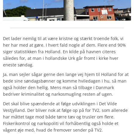
Det lader nemlig til at være kristne og stærkt troende folk, vi
her har med at gøre. I hvert fald nogle af dem. Flere end 90%
siger statistikken fra Holland. En kilde på havnen citeres
således for, at man i hollandske Urk går fromt i kirke hver
eneste søndag.
Ja, man sejler sågar gerne den lange vej hjem til Holland for at
bede sine søndagsbønner og komme hviledagen i hu, så man
også holder den hellig. Mens man så tilbage i Danmark
bedriver kriminalitet og narkosmugling resten af ugen.
Det skal blive spændende at følge udviklingen i Det Vilde
Vestjylland. Der bliver nok at følge op på for TV2, som allerede
har måttet tage mod både tørre tæv og trusler om flere.
Fiskerikontrol og narkopoliti vil forhåbentlig også holde et
vågent øje med, hvad de fremover sender på TV2.