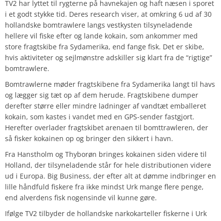
TV2 har lyttet til rygterne på havnekajen og haft næsen i sporet
i et godt stykke tid. Deres research viser, at omkring 6 ud af 30
hollandske bomtrawlere langs vestkysten tilsyneladende
hellere vil fiske efter og lande kokain, som ankommer med
store fragtskibe fra Sydamerika, end fange fisk. Det er skibe,
hvis aktiviteter og sejlmønstre adskiller sig klart fra de “rigtige”
bomtrawlere.
Bomtrawlerne møder fragtskibene fra Sydamerika langt til havs
og lægger sig tæt op af dem herude. Fragtskibene dumper
derefter større eller mindre ladninger af vandtæt emballeret
kokain, som kastes i vandet med en GPS-sender fastgjort.
Herefter overlader fragtskibet arenaen til bomttrawleren, der
så fisker kokainen op og bringer den sikkert i havn.
Fra Hanstholm og Thyborøn bringes kokainen siden videre til
Holland, der tilsyneladende står for hele distributionen videre
ud i Europa. Big Business, der efter alt at dømme indbringer en
lille håndfuld fiskere fra ikke mindst Urk mange flere penge,
end alverdens fisk nogensinde vil kunne gøre.
Ifølge TV2 tilbyder de hollandske narkokarteller fiskerne i Urk