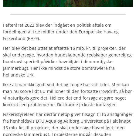
I efteråret 2022 blev der indgået en politisk aftale om
fordelingen af frie midler under den Europæiske Hav- og
Fiskerifond (EHFF).
Her blev det besluttet at afsætte 16 mio. kr. til projekter, der
skal undersøge, hvordan bundslæbende redskaber generelt og
bomtrawl specielt påvirker havmiljøet i den nordjyske
Jammerbugt. Her ikke mindst de store bomtrawlere fra
hollandske Urk.
Ikke at man ikke godt ved det og længe har vidst det. Men kan
man nu score lidt EU-millioner til den fortsatte (rov)drift, så bør
vi naturligvis gøre det. Hellere det end forsøge at gøre noget
konkret ved problemerne. Det kunne jo koste indtægter.
Fiskeristyrelsen har derfor netop givet tilsagn til to ansøgninger
fra henholdsvis DTU Aqua og Aalborg Universitet på i alt knapt
16 mio. kr. til projekter, der skal undersøge havmiljøet i den
nordjyske Jammerbugt. I projekterne indgår desuden