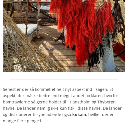
Senest er der så kommet et helt nyt aspekt ind i sagen. Et
aspekt, der måske bedre end meget andet forklarer, hvorfor
bomtrawlerne så gerne holder til i Hanstholm og Thyborøn
havne. De lander nemlig ikke kun fisk i disse havne. De lander
og distribuerer tilsyneladende også
kokain
, hvilket der er
mange flere penge i.