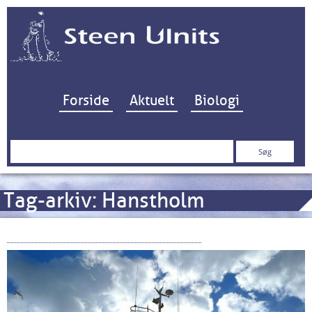
Hop til indhold
Forside
Aktuelt
Biologi
Søg
efter:
Tag-arkiv:
Hanstholm
Kokain og hollandske trawlere