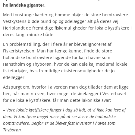
hollandske giganter.
Med tonstunge kæder og bomme pløjer de store bomtrawlere
Vestkystens bløde bund op og ødelægger alt på deres vej.
Heriblandt de fremtidige fiskemuligheder for lokale kystfiskere i
deres langt mindre både.
En problemstilling, der i flere år er blevet ignoreret af
Fiskeristyrelsen. Man har længe kunnet finde de store
hollandske bomtrawlere liggende for kaj i havne som
Hanstholm og Thyborøn, hvor de kan dele kaj med små lokale
fiskefartøjer, hvis fremtidige eksistensmuligheder de jo
ødelægger.
Adspurgt om, hvorfor i alverden man dog tillader dem at ligge
her, når man nu ved, hvor meget de ødelægger i Vesterhavet
for de lokale kystfiskere, får man dette lakoniske svar:
– Vore lokale kystfiskere fanger i dag så lidt, at vi ikke kan leve af
dem. Vi kan tjene meget mere på at servicere de hollandske
bomttrawlere. Derfor er de blevet fast inventar i havne som
Thyborøn.