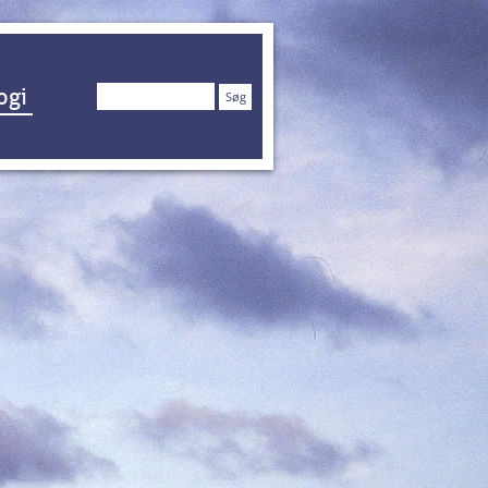
Søg
ogi
efter: