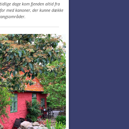
tidlige dage kom fjenden altid fra
erfor med kanoner, der kunne dække
gangsområder.