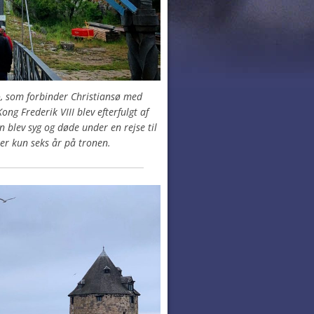
o, som forbinder Christiansø med
ong Frederik VIII blev efterfulgt af
n blev syg og døde under en rejse til
er kun seks år på tronen.