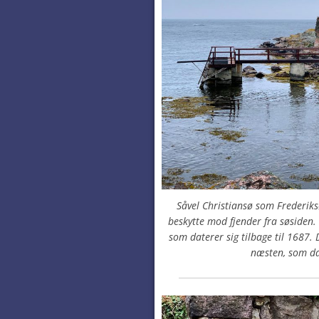
Såvel Christiansø som Frederiks
beskytte mod fjender fra søsiden. 
som daterer sig tilbage til 1687. 
næsten, som da