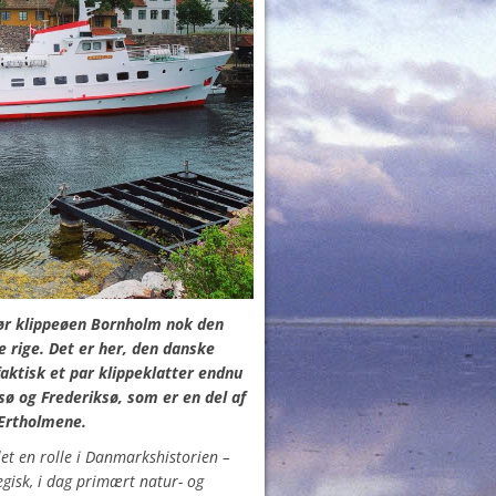
ør klippeøen Bornholm nok den
e rige. Det er her, den danske
aktisk et par klippeklatter endnu
sø og Frederiksø, som er en del af
Ertholmene.
et en rolle i Danmarkshistorien –
egisk, i dag primært natur- og