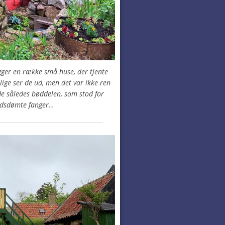
ger en række små huse, der tjente
lige ser de ud, men det var ikke ren
de således bøddelen, som stod for
ødsdømte fanger…