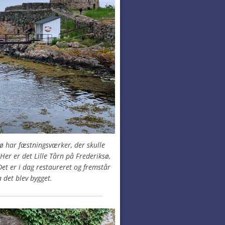
ø har fæstningsværker, der skulle
Her er det Lille Tårn på Frederiksø,
Det er i dag restaureret og fremstår
 det blev bygget.