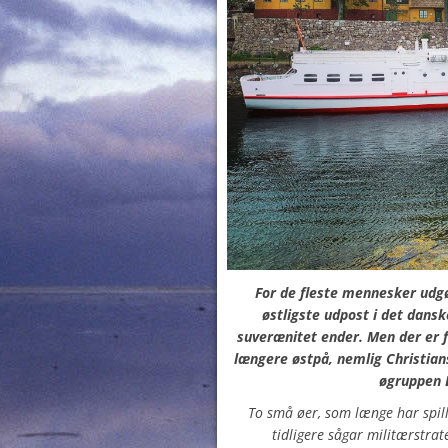
For de fleste mennesker udg
østligste udpost i det dansk
suverænitet ender. Men der er f
længere østpå, nemlig Christian
øgruppen 
To små øer, som længe har spill
tidligere sågar militærstrat