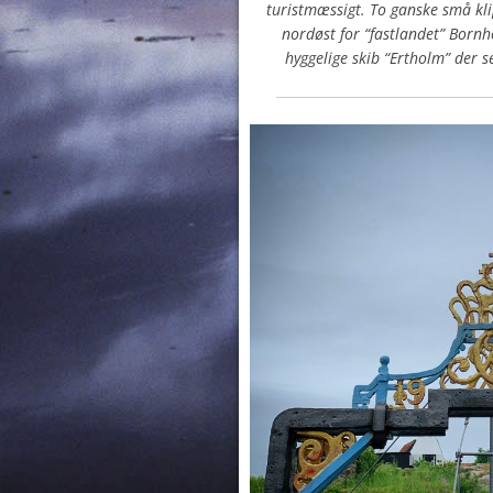
turistmæssigt. To ganske små kli
nordøst for “fastlandet” Bor
hyggelige skib “Ertholm” der s