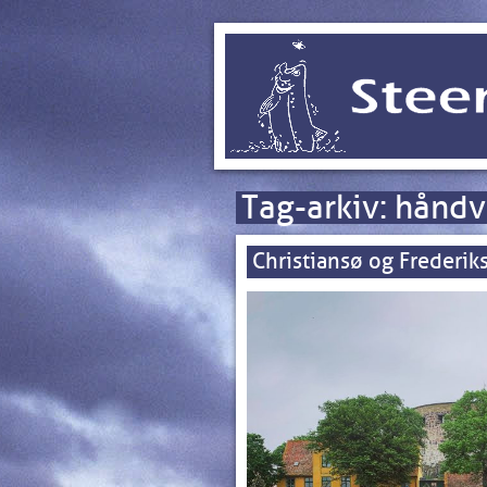
Tag-arkiv:
håndv
Christiansø og Frederik