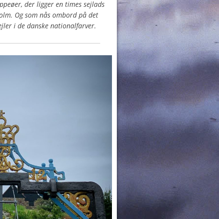
ppeøer, der ligger en times sejlads
nholm. Og som nås ombord på det
ejler i de danske nationalfarver.