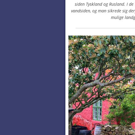
siden Tyskland og Rusland. I de 
vandsiden, og man sikrede sig d
mulige land