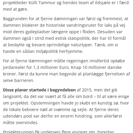
projektleder Külli Tammur og hendes team af ildsjæle er i færd
med at gøre.
Baggrunden for at fjerne dæmningen var først og fremmest, at
dammen blokerer de historiske vandringsruter for laks på vej
mod deres gydepladser længere oppe i floden. Desuden var
dammen også i strid med estisk statspolitik, der har til formål
at beskytte og bevare oprindelige naturtyper. Tænk, om vi
havde en sådan miljøpolitik herhjemme.
For at fjerne dæmningen måtte regeringen imidlertid opkøbe
jordarealer for 1,3 millioner Euro. Knap 10 millioner danske
kroner. Først da kunne man begynde at planlægge fjernelsen af
selve barrieren.
Disse planer startede i begyndelsen
af 2015, men det gik
langsomt, da det var svært at få alle om bord – til at være enige
om projektet. Opstemningen havde jo skabt en kunstig sø, hvor
de lokale beboere nød at svømme og sejle. At fjerne deres
udendørs pool var derfor en enorm hindring, som allerførst
måtte overvindes.
Projektgruppen fik undervejs flere visioner om, hvordan