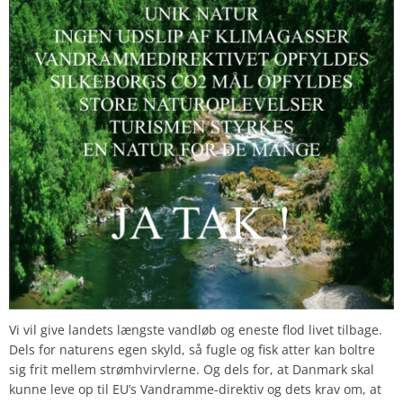
Vi vil give landets længste vandløb og eneste flod livet tilbage.
Dels for naturens egen skyld, så fugle og fisk atter kan boltre
sig frit mellem strømhvirvlerne. Og dels for, at Danmark skal
kunne leve op til EU’s Vandramme-direktiv og dets krav om, at