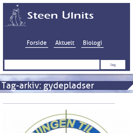
Hop til indhold
Forside
Aktuelt
Biologi
Søg
efter:
Tag-arkiv:
gydepladser
Ja Tak til Gudenåen – Nej Tak til Tange Sø