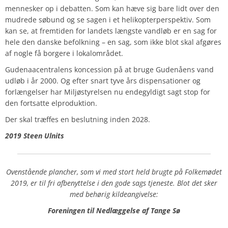
mennesker op i debatten. Som kan hæve sig bare lidt over den
mudrede søbund og se sagen i et helikopterperspektiv. Som
kan se, at fremtiden for landets længste vandløb er en sag for
hele den danske befolkning – en sag, som ikke blot skal afgøres
af nogle få borgere i lokalområdet.
Gudenaacentralens koncession på at bruge Gudenåens vand
udløb i år 2000. Og efter snart tyve års dispensationer og
forlængelser har Miljøstyrelsen nu endegyldigt sagt stop for
den fortsatte elproduktion.
Der skal træffes en beslutning inden 2028.
2019 Steen Ulnits
Ovenstående plancher, som vi med stort held brugte på Folkemødet
2019, er til fri afbenyttelse i den gode sags tjeneste. Blot det sker
med behørig kildeangivelse:
Foreningen til Nedlæggelse af Tange Sø