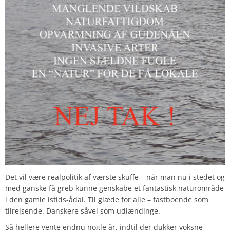
Det vil være realpolitik af værste skuffe – når man nu i stedet og
med ganske få greb kunne genskabe et fantastisk naturområde
i den gamle istids-ådal. Til glæde for alle – fastboende som
tilrejsende. Danskere såvel som udlændinge.
Så hellere vente endnu nogle år, indtil der dukker voksne