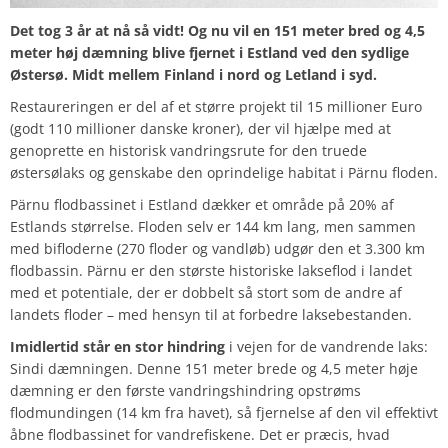
Det tog 3 år at nå så vidt! Og nu vil en 151 meter bred og 4,5
meter høj dæmning blive fjernet i Estland ved den sydlige
Østersø. Midt mellem Finland i nord og Letland i syd.
Restaureringen er del af et større projekt til 15 millioner Euro
(godt 110 millioner danske kroner), der vil hjælpe med at
genoprette en historisk vandringsrute for den truede
østersølaks og genskabe den oprindelige habitat i Pärnu floden.
Pärnu flodbassinet i Estland dækker et område på 20% af
Estlands størrelse. Floden selv er 144 km lang, men sammen
med bifloderne (270 floder og vandløb) udgør den et 3.300 km
flodbassin. Pärnu er den største historiske lakseflod i landet
med et potentiale, der er dobbelt så stort som de andre af
landets floder – med hensyn til at forbedre laksebestanden.
Imidlertid står en stor hindring
i vejen for de vandrende laks:
Sindi dæmningen. Denne 151 meter brede og 4,5 meter høje
dæmning er den første vandringshindring opstrøms
flodmundingen (14 km fra havet), så fjernelse af den vil effektivt
åbne flodbassinet for vandrefiskene. Det er præcis, hvad