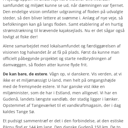
samfundet og miljøet kunne se ud, når dæmningen var fjernet.
Den endelige vision omfatter udgravning af floden på udvalgte
steder, så den bliver lettere at svømme i. Anlæg af nye veje, så
befolkningen kan gå langs floden. Samt etablering af en hurtig
strømstrækning til krævende kajaksejlads. Nu er det sågar også
lovligt at fiske der!
Alene samarbejdet med lokalsamfundet og færdiggørelsen af
visionen tog halvandet år at få på plads. Først da kunne man
officielt påbegynde projektet og starte nedbrydningen af
damvæggen, så floden atter kunne flyde frit.
De kan bare, de estere
. Vågn op, vi danskere. Vis verden, at vi
ikke er et miljømæssigt U-land, men helt på omgangshøjde
med de fremsynede estere. Vi har ganske vist ikke en
miljøminister, som de har i Estland, men alligevel. Vi har en
Gudenå, landets længste vandløb, der stadig ligger i lænker.
Opstemmet af Tangeværket til et vandkraftmagasin, der i dag
kaldes Tange Sø.
Et pudsigt sammentræf er det i den forbindelse, at den estiske
Pärnu flod er 144 km lang. Den danske Gudenå 150 km. De to