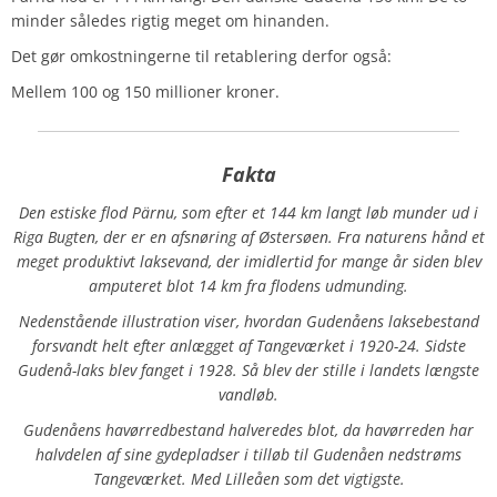
minder således rigtig meget om hinanden.
Det gør omkostningerne til retablering derfor også:
Mellem 100 og 150 millioner kroner.
Fakta
Den estiske flod Pärnu, som efter et 144 km langt løb munder ud i
Riga Bugten, der er en afsnøring af Østersøen. Fra naturens hånd et
meget produktivt laksevand, der imidlertid for mange år siden blev
amputeret blot 14 km fra flodens udmunding.
Nedenstående illustration viser, hvordan Gudenåens laksebestand
forsvandt helt efter anlægget af Tangeværket i 1920-24. Sidste
Gudenå-laks blev fanget i 1928. Så blev der stille i landets længste
vandløb.
Gudenåens havørredbestand halveredes blot, da havørreden har
halvdelen af sine gydepladser i tilløb til Gudenåen nedstrøms
Tangeværket. Med Lilleåen som det vigtigste.