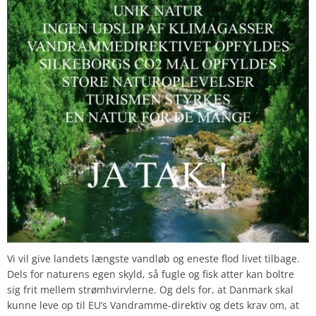
Vi vil give landets længste vandløb og eneste flod livet tilbage.
Dels for naturens egen skyld, så fugle og fisk atter kan boltre
sig frit mellem strømhvirvlerne. Og dels for, at Danmark skal
kunne leve op til EU’s Vandramme-direktiv og dets krav om, at