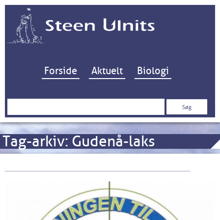
Hop til indhold
Forside
Aktuelt
Biologi
Søg
efter:
Tag-arkiv:
Gudenå-laks
Ja Tak til Gudenåen – Nej Tak til Tange Sø