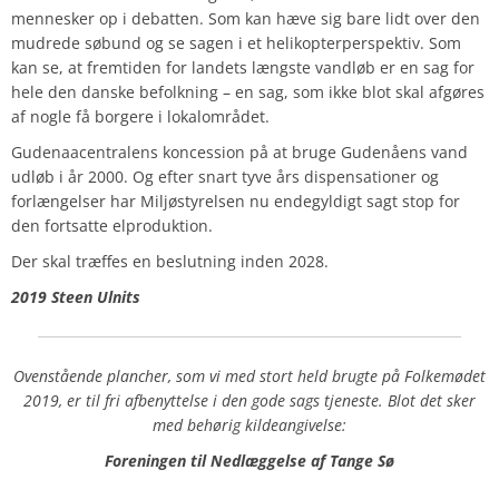
mennesker op i debatten. Som kan hæve sig bare lidt over den
mudrede søbund og se sagen i et helikopterperspektiv. Som
kan se, at fremtiden for landets længste vandløb er en sag for
hele den danske befolkning – en sag, som ikke blot skal afgøres
af nogle få borgere i lokalområdet.
Gudenaacentralens koncession på at bruge Gudenåens vand
udløb i år 2000. Og efter snart tyve års dispensationer og
forlængelser har Miljøstyrelsen nu endegyldigt sagt stop for
den fortsatte elproduktion.
Der skal træffes en beslutning inden 2028.
2019 Steen Ulnits
Ovenstående plancher, som vi med stort held brugte på Folkemødet
2019, er til fri afbenyttelse i den gode sags tjeneste. Blot det sker
med behørig kildeangivelse:
Foreningen til Nedlæggelse af Tange Sø