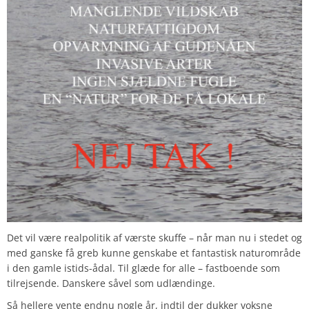
Det vil være realpolitik af værste skuffe – når man nu i stedet og
med ganske få greb kunne genskabe et fantastisk naturområde
i den gamle istids-ådal. Til glæde for alle – fastboende som
tilrejsende. Danskere såvel som udlændinge.
Så hellere vente endnu nogle år, indtil der dukker voksne