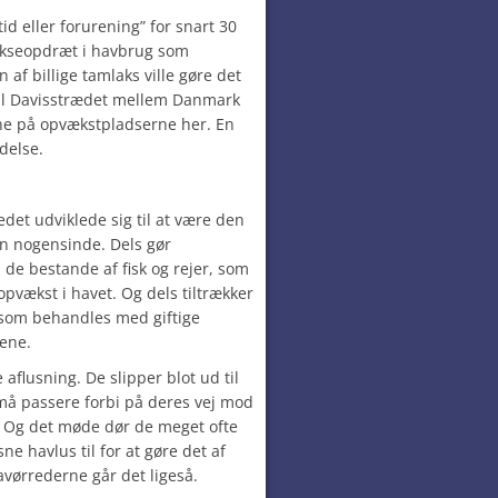
id eller forurening” for snart 30
lakseopdræt i havbrug som
 af billige tamlaks ville gøre det
 til Davisstrædet mellem Danmark
ene på opvækstpladserne her. En
delse.
det udviklede sig til at være den
en nogensinde. Dels gør
 de bestande af fisk og rejer, som
 opvækst i havet. Og dels tiltrækker
 som behandles med giftige
sene.
aflusning. De slipper blot ud til
må passere forbi på deres vej mod
. Og det møde dør de meget ofte
ne havlus til for at gøre det af
avørrederne går det ligeså.