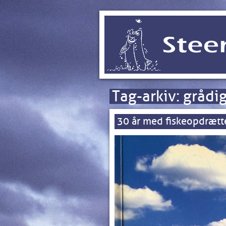
Tag-arkiv:
grådi
30 år med fiskeopdrætt