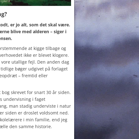
ng?
odt, er jo alt, som det skal være.
rne blive med alderen – siger i
ensen.
rstemmende at kigge tilbage og
erhovedet ikke er blevet klogere.
f vore utallige fejl. Den anden dag
 tidlige bøger udgivet på forlaget
eopdræt – fremtid eller
bog skrevet for snart 30 år siden.
s undervisning i faget
ang, man stadig underviste i natur
der siden er droslet voldsomt ned.
eskolelærere i min familie, end jeg
tælle den samme historie.