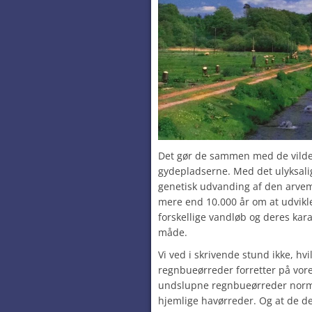
Det gør de sammen med de vilde l
gydepladserne. Med det ulyksalig
genetisk udvanding af den arvem
mere end 10.000 år om at udvikle
forskellige vandløb og deres kara
måde.
Vi ved i skrivende stund ikke, h
regnbueørreder forretter på vore 
undslupne regnbueørreder norma
hjemlige havørreder. Og at de de