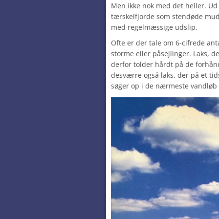
Men ikke nok med det heller. Ud 
tærskelfjorde som stendøde mud
med regelmæssige udslip.
Ofte er der tale om 6-cifrede ant
storme eller påsejlinger. Laks, d
derfor tolder hårdt på de forh
desværre også laks, der på et t
søger op i de nærmeste vandløb 