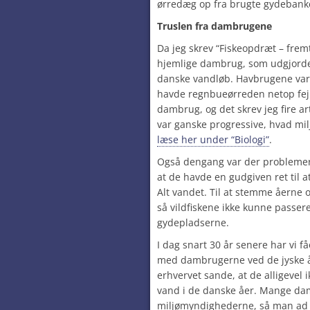
ørredæg op fra brugte gydebank
Truslen fra dambrugene
Da jeg skrev “Fiskeopdræt – fremt
hjemlige dambrug, som udgjorde
danske vandløb. Havbrugene var
havde regnbueørreden netop fejr
dambrug, og det skrev jeg fire ar
var ganske progressive, hvad milj
læse her under “Biologi”
.
Også dengang var der problemer
at de havde en gudgiven ret til a
Alt vandet. Til at stemme åerne
så vildfiskene ikke kunne passer
gydepladserne.
I dag snart 30 år senere har vi få
med dambrugerne ved de jyske åer
erhvervet sande, at de alligevel i
vand i de danske åer. Mange dam
miljømyndighederne, så man ad 