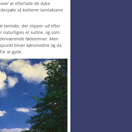
over at efterlade de dybe
derpøle så kvitterer tamlaksene
al tamlaks, der slipper ud efter
er naturligvis er sultne, og som
åndenværende fødeemner. Men
idspunkt bliver kønsmodne og da
for at gyde.