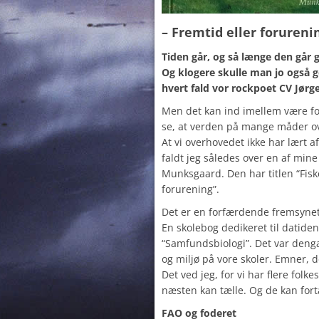
– Fremtid eller forureni
Tiden går, og så længe den går g
Og klogere skulle man jo også ge
hvert fald vor rockpoet CV Jørg
Men det kan ind imellem være fo
se, at verden på mange måder ov
At vi overhovedet ikke har lært a
faldt jeg således over en af mine
Munksgaard. Den har titlen “Fisk
forurening”.
Det er en forfærdende fremsynet 
En skolebog dedikeret til datiden
“Samfundsbiologi”. Det var deng
og miljø på vore skoler. Emner, 
Det ved jeg, for vi har flere folk
næsten kan tælle. Og de kan for
FAO og foderet