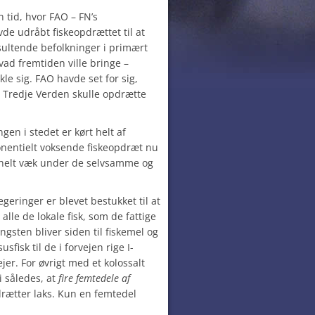
 tid, hvor FAO – FN’s
de udråbt fiskeopdrættet til at
sultende befolkninger i primært
vad fremtiden ville bringe –
kle sig. FAO havde set for sig,
 Tredje Verden skulle opdrætte
ngen i stedet er kørt helt af
nentielt voksende fiskeopdræt nu
t helt væk under de selvsamme og
geringer er blevet bestukket til at
lle de lokale fisk, som de fattige
ngsten bliver siden til fiskemel og
sfisk til de i forvejen rige I-
ejer. For øvrigt med et kolossalt
i således, at
fire femtedele af
rætter laks. Kun en femtedel