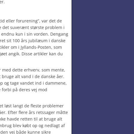
er.
id eller forurening”, var det de
 det suverænt største problem i
 endnu kun i sin vorden. Dengang
et sit 100 års jubilæum i danske
tikler om i Jyllands-Posten, som
øet angik. Disse artikler kan du
 med dette erhverv, som mente,
t bruge alt vand i de danske åer.
 op og tage vandet ind i dammene,
e forbi på deres vej mod
et løst langt de fleste problemer
. Efter flere års retssager måtte
kke havde retten til at bruge alt
brug blev købt op og nedlagt af
den vej både kunne sikre