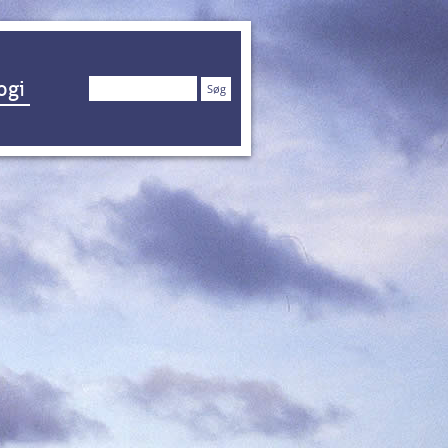
Søg
ogi
efter: