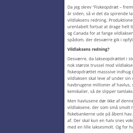
Da jeg skrev “Fiskeopdræt – fremt
år siden, så vi det da spirende 
vildlaksens redning. Produktionen
urentabelt fortsat at drage helt
og Canada for at fange vildlaks
spådom, der desværre gik i opfyl
Vildlaksens redning?
Desværre, da lakseopdrættet i ste
nok største trussel mod vildlaks
fiskeopdrættet masssive indhug i
vildlaksen skal leve af under sin
havbrugene millioner af havlus,
kemikalier, så de slipper tamlak
Men havlusene dør ikke af denne 
vildlaksene, der som små smolt 
fiskebankerne ude på åbent hav
af. Der skal kun en halv snes voks
med en lille laksesmolt. Og for h