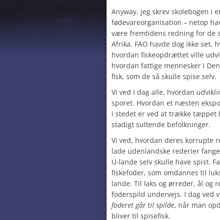
Anyway, jeg skrev skolebogen i en
fødevareorganisation – netop hav
være fremtidens redning for de 
Afrika. FAO havde dog ikke set, h
hvordan fiskeopdrættet ville udvi
hvordan fattige mennesker i Den
fisk, som de så skulle spise selv.
Vi ved i dag alle, hvordan udvikli
sporet. Hvordan et næsten ekspo
i stedet er ved at trække tæppe
stadigt sultende befolkninger.
Vi ved, hvordan deres korrupte re
lade udenlandske rederier fange a
U-lande selv skulle have spist. Fa
fiskefoder, som omdannes til luksu
lande. Til laks og ørreder, ål og r
foderspild undervejs.
I dag ved v
foderet går til spilde
, når man opd
bliver til spisefisk.