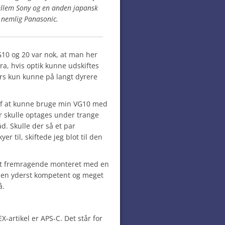
ellem Sony og en anden japansk
, nemlig Panasonic.
G10 og 20 var nok, at man her
a, hvis optik kunne udskiftes
rs kun kunne på langt dyrere
e af at kunne bruge min VG10 med
er skulle optages under trange
åd. Skulle der så et par
 til, skiftede jeg blot til den
et fremragende monteret med en
 men yderst kompetent og meget
å.
X-artikel er APS-C. Det står for