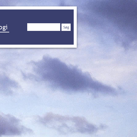
Søg
ogi
efter: