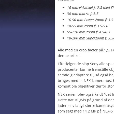
16 mm vidvinkel f: 2.8 med F
30 mm macro f: 3.5
16-50 mm Power Zoom f: 3.5
18-55 mm zoom f: 3.5-5.6
55-210 mm zoom f: 4.5-6.3
18-200 mm Superzoom f: 3.5
Alle med en crop factor på 1,5. 
denne artikel.
Efterfølgende slap Sony alle spec
producenter kunne fremstille ob
samtidig adaptere til, så også he
bruges med et NEX-kamerahus. Hu
kompatible objektiver derfor stor
NEX-serien blev også kaldt “det l
Dette naturligvis på grund af den
lader selv langt større kamerasy
som sagt med 14,2 MP på NEX-5 