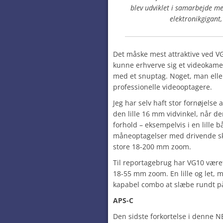
blev udviklet i samarbejde m
elektronikgigant
Det måske mest attraktive ved V
kunne erhverve sig et videokamer
med et snuptag. Noget, man elle
professionelle videooptagere.
Jeg har selv haft stor fornøjels
den lille 16 mm vidvinkel, når d
forhold – eksempelvis i en lille b
måneoptagelser med drivende skyer
store 18-200 mm zoom.
Til reportagebrug har VG10 vær
18-55 mm zoom. En lille og let,
kapabel combo at slæbe rundt p
APS-C
Den sidste forkortelse i denne NE