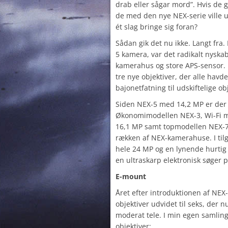
drab eller sågar mord”. Hvis de 
de med den nye NEX-serie ville u
ét slag bringe sig foran?
Sådan gik det nu ikke. Langt fra
5 kamera, var det radikalt nyskab
kamerahus og store APS-sensor.
tre nye objektiver, der alle hav
bajonetfatning til udskiftelige ob
Siden NEX-5 med 14,2 MP er der
Økonomimodellen NEX-3, Wi-Fi m
16,1 MP samt topmodellen NEX-7,
rækken af NEX-kamerahuse. I til
hele 24 MP og en lynende hurtig
en ultraskarp elektronisk søger 
E-mount
Året efter introduktionen af NEX-
objektiver udvidet til seks, der 
moderat tele. I min egen samlin
objektiver: