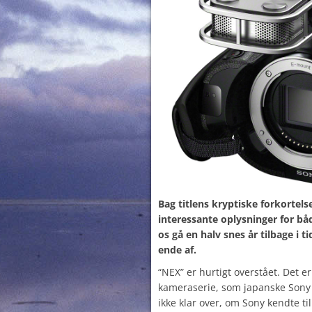
Bag titlens kryptiske forkortel
interessante oplysninger for bå
os gå en halv snes år tilbage i t
ende af.
“NEX” er hurtigt overstået. Det 
kameraserie, som japanske Sony l
ikke klar over, om Sony kendte ti