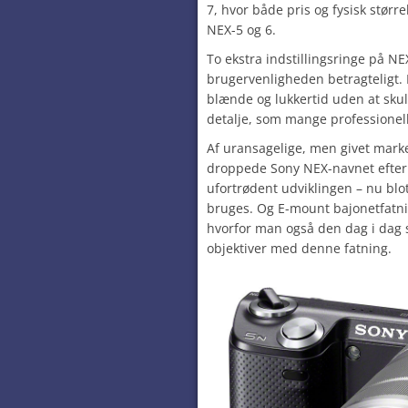
7, hvor både pris og fysisk størr
NEX-5 og 6.
To ekstra indstillingsringe på N
brugervenligheden betragteligt
blænde og lukkertid uden at skul
detalje, som mange professionell
Af uransagelige, men givet mar
droppede Sony NEX-navnet efter b
ufortrødent udviklingen – nu bl
bruges. Og E-mount bajonetfatn
hvorfor man også den dag i dag 
objektiver med denne fatning.