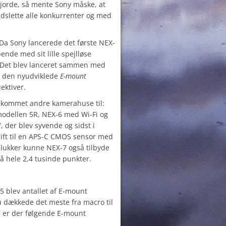
gjorde, så mente Sony måske, at
dslette alle konkurrenter og med
. Da Sony lancerede det første NEX-
ende med sit lille spejlløse
 Det blev lanceret sammen med
de den nyudviklede
E-mount
jektiver.
 kommet andre kamerahuse til:
odellen 5R, NEX-6 med Wi-Fi og
 der blev syvende og sidst i
gift til en APS-C CMOS sensor med
 lukker kunne NEX-7 også tilbyde
på hele 2,4 tusinde punkter.
5 blev antallet af E-mount
nu dækkede det meste fra macro til
g er der følgende E-mount