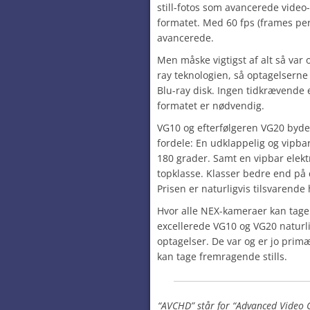
still-fotos som avancerede video
formatet. Med 60 fps (frames pe
avancerede.
Men måske vigtigst af alt så va
ray teknologien, så optagelsern
Blu-ray disk. Ingen tidkrævende e
formatet er nødvendig.
VG10 og efterfølgeren VG20 byde
fordele: En udklappelig og vipba
180 grader. Samt en vipbar elekt
topklasse. Klasser bedre end p
Prisen er naturligvis tilsvarende
Hvor alle NEX-kameraer kan tage 
excellerede VG10 og VG20 naturl
optagelser. De var og er jo pri
kan tage fremragende stills.
“AVCHD” står for “Advanced Video C