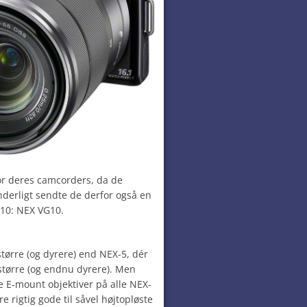
or deres camcorders, da de
derligt sendte de derfor også en
10: NEX VG10.
større (og dyrere) end NEX-5, dér
større (og endnu dyrere). Men
 E-mount objektiver på alle NEX-
e rigtig gode til såvel højtopløste