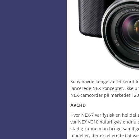
Sony havde længe været kendt f
lancerede NEX-konceptet. Ikke un
NEX-camcorder på markedet i 20
AVCHD
Hvor NEX-7 var fysisk en hel del 
var NEX VG10 naturligvis endnu 
stadig kunne man bruge samtlige
modeller, der excellerede i at vær