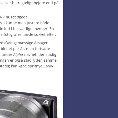
else var betragteligt højere end på
EX-7 huset øgede
. Nu kunne man justere både
le ind i besværlige menuer. En
e fotografer havde sukket efter.
kedsføringsmæssige årsager
lot et par år, men fortsatte
ot under
Alpha
-navnet, der stadig
ingen er også stadig den samme,
stadig kan købe spritnye Sony-