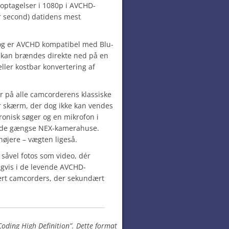
-optagelser i 1080p i AVCHD-
r second) datidens mest
r og er AVCHD kompatibel med Blu-
e kan brændes direkte ned på en
ller kostbar konvertering af
r på alle camcorderens klassiske
r skærm, der dog ikke kan vendes
ronisk søger og en mikrofon i
å de gængse NEX-kamerahuse.
 højere – vægten ligeså.
såvel fotos som video, dér
igvis i de levende AVCHD-
mært camcorders, der sekundært
oding High Definition”. Dette format