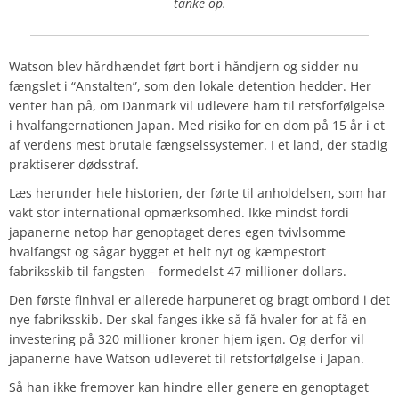
tanke op.
Watson blev hårdhændet ført bort i håndjern og sidder nu
fængslet i “Anstalten”, som den lokale detention hedder. Her
venter han på, om Danmark vil udlevere ham til retsforfølgelse
i hvalfangernationen Japan. Med risiko for en dom på 15 år i et
af verdens mest brutale fængselssystemer. I et land, der stadig
praktiserer dødsstraf.
Læs herunder hele historien, der førte til anholdelsen, som har
vakt stor international opmærksomhed. Ikke mindst fordi
japanerne netop har genoptaget deres egen tvivlsomme
hvalfangst og sågar bygget et helt nyt og kæmpestort
fabriksskib til fangsten – formedelst 47 millioner dollars.
Den første finhval er allerede harpuneret og bragt ombord i det
nye fabriksskib. Der skal fanges ikke så få hvaler for at få en
investering på 320 millioner kroner hjem igen. Og derfor vil
japanerne have Watson udleveret til retsforfølgelse i Japan.
Så han ikke fremover kan hindre eller genere en genoptaget