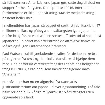
så lidt nærmere Antarktis, end Japan gør, satte dog til sidst en
stopper for hvalfangsten. Den ophørte i 2016. International
fordømmelse er ikke uden virkning. Massiv mediedækning
bestemt heller ikke.
I mellemtiden har Japan så bygget et spritnyt fabriksskib til 47
millioner dollars og påbegyndt hvalfangsten igen. Japan har
derfor brug for, at Paul Watson sættes effektivt ud af spillet, så
japanerne uhindret kan efterstræbe de attraktive finhvaler.
Måske også igen i internationalt farvand.
Paul Watson skal tilsyneladende straffes for de japanske brud
på reglerne fra IWC, og det skal vi danskere så hjælpe dem
med. Han er fortsat varetægtsfængslet i et afsides beliggende
fængsel i Nuuk, Grønland, som bærer det sigende navn
“Anstalten”.
Her afventer han nu en afgørelse fra Danmarks
Justitsministerium om Japans udleveringsanmodning. I så fald
risikerer den nu 73-årige miljøaktivist 15 års fængsel i den
opgående sols land.