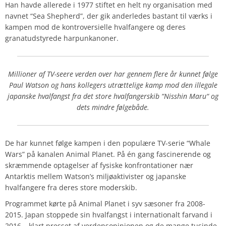
Han havde allerede i 1977 stiftet en helt ny organisation med
navnet “Sea Shepherd”, der gik anderledes bastant til værks i
kampen mod de kontroversielle hvalfangere og deres
granatudstyrede harpunkanoner.
Millioner af TV-seere verden over har gennem flere år kunnet følge
Paul Watson og hans kollegers utrættelige kamp mod den illegale
japanske hvalfangst fra det store hvalfangerskib “Nisshin Maru“ og
dets mindre følgebåde.
De har kunnet følge kampen i den populære TV-serie “Whale
Wars” på kanalen Animal Planet. På én gang fascinerende og
skræmmende optagelser af fysiske konfrontationer nær
Antarktis mellem Watson’s miljøaktivister og japanske
hvalfangere fra deres store moderskib.
Programmet kørte på Animal Planet i syv sæsoner fra 2008-
2015. Japan stoppede sin hvalfangst i internationalt farvand i
2016 – klart presset af verdensopinionen og de mange tusinde