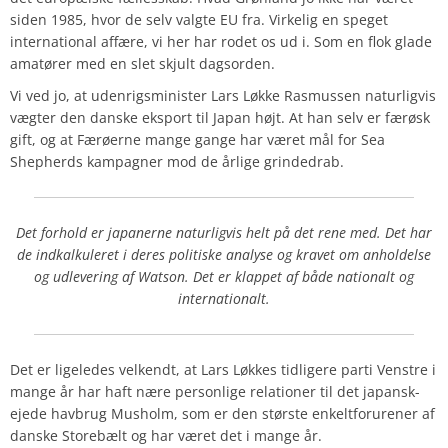
siden 1985, hvor de selv valgte EU fra. Virkelig en speget
international affære, vi her har rodet os ud i. Som en flok glade
amatører med en slet skjult dagsorden.
Vi ved jo, at udenrigsminister Lars Løkke Rasmussen naturligvis
vægter den danske eksport til Japan højt. At han selv er færøsk
gift, og at Færøerne mange gange har været mål for Sea
Shepherds kampagner mod de årlige grindedrab.
Det forhold er japanerne naturligvis helt på det rene med. Det har
de indkalkuleret i deres politiske analyse og kravet om anholdelse
og udlevering af Watson. Det er klappet af både nationalt og
internationalt.
Det er ligeledes velkendt, at Lars Løkkes tidligere parti Venstre i
mange år har haft nære personlige relationer til det japansk-
ejede havbrug Musholm, som er den største enkeltforurener af
danske Storebælt og har været det i mange år.