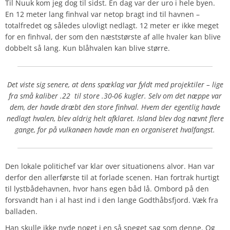
Til Nuuk kom jeg dog til sidst. En dag var der uro i hele byen.
En 12 meter lang finhval var netop bragt ind til havnen –
totalfredet og således ulovligt nedlagt. 12 meter er ikke meget
for en finhval, der som den næststørste af alle hvaler kan blive
dobbelt så lang. Kun blåhvalen kan blive større.
Det viste sig senere, at dens spæklag var fyldt med projektiler – lige
fra små kaliber .22
til store .30-06 kugler. Selv om det næppe var
dem, der havde dræbt den store finhval. Hvem der egentlig havde
nedlagt hvalen, blev aldrig helt afklaret. Island blev dog nævnt flere
gange, for på vulkanøen havde man en organiseret hvalfangst.
Den lokale politichef var klar over situationens alvor. Han var
derfor den allerførste til at forlade scenen. Han fortrak hurtigt
til lystbådehavnen, hvor hans egen båd lå. Ombord på den
forsvandt han i al hast ind i den lange Godthåbsfjord. Væk fra
balladen.
Han skulle ikke nyde noget i en så speget sag som denne. Og