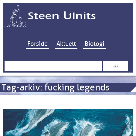
Hop til indhold
Forside
Aktuelt
Biologi
Søg
efter:
Tag-arkiv:
fucking legends
Storpolitik om kæmpehvaler