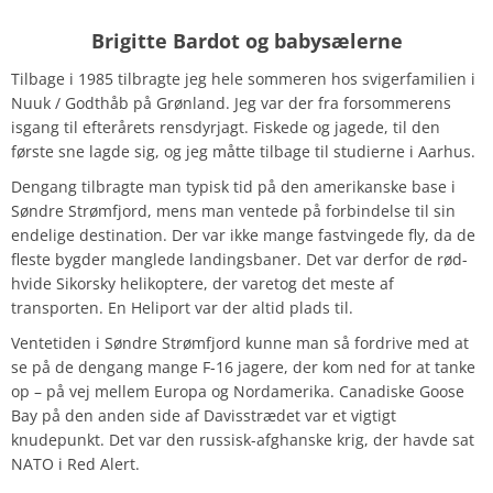
Brigitte Bardot og babysælerne
Tilbage i 1985 tilbragte jeg hele sommeren hos svigerfamilien i
Nuuk / Godthåb på Grønland. Jeg var der fra forsommerens
isgang til efterårets rensdyrjagt. Fiskede og jagede, til den
første sne lagde sig, og jeg måtte tilbage til studierne i Aarhus.
Dengang tilbragte man typisk tid på den amerikanske base i
Søndre Strømfjord, mens man ventede på forbindelse til sin
endelige destination. Der var ikke mange fastvingede fly, da de
fleste bygder manglede landingsbaner. Det var derfor de rød-
hvide Sikorsky helikoptere, der varetog det meste af
transporten. En Heliport var der altid plads til.
Ventetiden i Søndre Strømfjord kunne man så fordrive med at
se på de dengang mange F-16 jagere, der kom ned for at tanke
op – på vej mellem Europa og Nordamerika. Canadiske Goose
Bay på den anden side af Davisstrædet var et vigtigt
knudepunkt. Det var den russisk-afghanske krig, der havde sat
NATO i Red Alert.