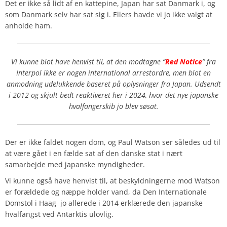
Det er ikke så lidt af en kattepine, Japan har sat Danmark i, og
som Danmark selv har sat sig i. Ellers havde vi jo ikke valgt at
anholde ham.
Vi kunne blot have henvist til, at den modtagne “
Red Notice
” fra
Interpol ikke er nogen international arrestordre, men blot en
anmodning udelukkende baseret på oplysninger fra Japan. Udsendt
i 2012 og skjult bedt reaktiveret her i 2024, hvor det nye japanske
hvalfangerskib jo blev søsat.
Der er ikke faldet nogen dom, og Paul Watson ser således ud til
at være gået i en fælde sat af den danske stat i nært
samarbejde med japanske myndigheder.
Vi kunne også have henvist til, at beskyldningerne mod Watson
er forældede og næppe holder vand, da Den Internationale
Domstol i Haag jo allerede i 2014 erklærede den japanske
hvalfangst ved Antarktis ulovlig.