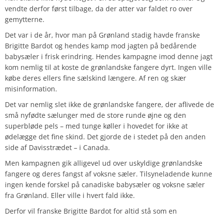
vendte derfor først tilbage, da der atter var faldet ro over
gemytterne.
Det var i de år, hvor man på Grønland stadig havde franske
Brigitte Bardot og hendes kamp mod jagten på bedårende
babysæler i frisk erindring. Hendes kampagne imod denne jagt
kom nemlig til at koste de grønlandske fangere dyrt. Ingen ville
købe deres ellers fine sælskind længere. Af ren og skær
misinformation.
Det var nemlig slet ikke de grønlandske fangere, der aflivede de
små nyfødte sælunger med de store runde øjne og den
superbløde pels – med tunge køller i hovedet for ikke at
ødelægge det fine skind. Det gjorde de i stedet på den anden
side af Davisstrædet – i Canada.
Men kampagnen gik alligevel ud over uskyldige grønlandske
fangere og deres fangst af voksne sæler. Tilsyneladende kunne
ingen kende forskel på canadiske babysæler og voksne sæler
fra Grønland. Eller ville i hvert fald ikke.
Derfor vil franske Brigitte Bardot for altid stå som en