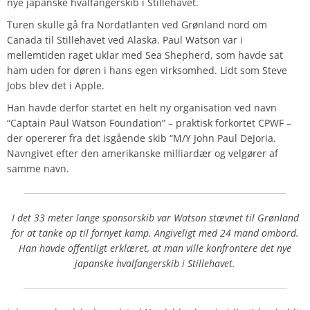
nye japanske hvalfangerskib i Stillehavet.
Turen skulle gå fra Nordatlanten ved Grønland nord om
Canada til Stillehavet ved Alaska. Paul Watson var i
mellemtiden raget uklar med Sea Shepherd, som havde sat
ham uden for døren i hans egen virksomhed. Lidt som Steve
Jobs blev det i Apple.
Han havde derfor startet en helt ny organisation ved navn
“Captain Paul Watson Foundation” – praktisk forkortet CPWF –
der opererer fra det isgående skib “M/Y John Paul DeJoria.
Navngivet efter den amerikanske milliardær og velgører af
samme navn.
I det 33 meter lange sponsorskib var Watson stævnet til Grønland
for at tanke op til fornyet kamp. Angiveligt med 24 mand ombord.
Han havde offentligt erklæret, at man ville konfrontere det nye
japanske hvalfangerskib i Stillehavet.