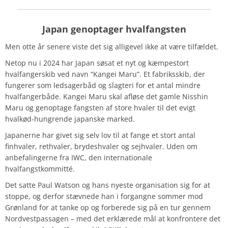
Japan genoptager hvalfangsten
Men otte år senere viste det sig alligevel ikke at være tilfældet.
Netop nu i 2024 har Japan søsat et nyt og kæmpestort
hvalfangerskib ved navn “Kangei Maru”. Et fabriksskib, der
fungerer som ledsagerbåd og slagteri for et antal mindre
hvalfangerbåde. Kangei Maru skal afløse det gamle Nisshin
Maru og genoptage fangsten af store hvaler til det evigt
hvalkød-hungrende japanske marked.
Japanerne har givet sig selv lov til at fange et stort antal
finhvaler, rethvaler, brydeshvaler og sejhvaler. Uden om
anbefalingerne fra IWC, den internationale
hvalfangstkommitté.
Det satte Paul Watson og hans nyeste organisation sig for at
stoppe, og derfor stævnede han i forgangne sommer mod
Grønland for at tanke op og forberede sig på en tur gennem
Nordvestpassagen – med det erklærede mål at konfrontere det