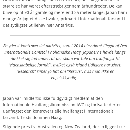
størrelse har været efterstræbt gennem århundreder. De kan
blive op til 90 år gamle og mere end 25 meter lange. Japan har i
mange år jagtet disse hvaler, primært i internationalt farvand i
det sydligste Stillehav nær Antarktis.
En yderst kontroversiel aktivitet, som i 2014 blev dømt illegal af Den
Internationale Domstol i hollandske Haag. Japanerne havde længe
dækket sig ind under, at der skam var tale om hvalfangst til
“videnskabelige formål”, hvilket også Island tidligere har gjort.
“Research” rimer jo lidt om “Rescue”, hvis man ikke er
engelskkyndig…
Japan var imidlertid ikke fuldgyldigt medlem af den
Internationale Hvalfangstkommission IWC og fortsatte derfor
uanfægtet den kontroversielle hvalfangst i internationalt
farvand. Trods dommen Haag.
Stigende pres fra Australien og New Zealand, der jo ligger ikke