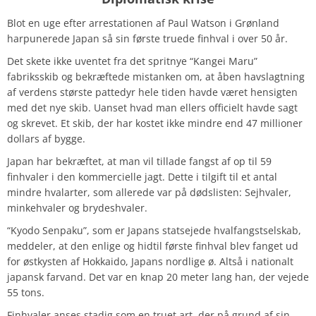
Blot en uge efter arrestationen af Paul Watson i Grønland
harpunerede Japan så sin første truede finhval i over 50 år.
Det skete ikke uventet fra det spritnye “Kangei Maru”
fabriksskib og bekræftede mistanken om, at åben havslagtning
af verdens største pattedyr hele tiden havde været hensigten
med det nye skib. Uanset hvad man ellers officielt havde sagt
og skrevet. Et skib, der har kostet ikke mindre end 47 millioner
dollars af bygge.
Japan har bekræftet, at man vil tillade fangst af op til 59
finhvaler i den kommercielle jagt. Dette i tilgift til et antal
mindre hvalarter, som allerede var på dødslisten: Sejhvaler,
minkehvaler og brydeshvaler.
“Kyodo Senpaku”, som er Japans statsejede hvalfangstselskab,
meddeler, at den enlige og hidtil første finhval blev fanget ud
for østkysten af ​​Hokkaido, Japans nordlige ø. Altså i nationalt
japansk farvand. Det var en knap 20 meter lang han, der vejede
55 tons.
Finhvaler anses stadig som en truet art, der på grund af sin