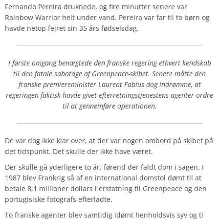
Fernando Pereira druknede, og fire minutter senere var
Rainbow Warrior helt under vand. Pereira var far til to børn og
havde netop fejret sin 35 års fødselsdag.
I første omgang benægtede den franske regering ethvert kendskab
til den fatale sabotage af Greenpeace-skibet. Senere måtte den
franske premiereminister Laurent Fabius dog indrømme, at
regeringen faktisk havde givet efterretningstjenestens agenter ordre
til at gennemføre operationen.
De var dog ikke klar over, at der var nogen ombord på skibet på
det tidspunkt. Det skulle der ikke have været.
Der skulle gå yderligere to år, førend der faldt dom i sagen. I
1987 blev Frankrig så af en international domstol dømt til at
betale 8,1 millioner dollars i erstatning til Greenpeace og den
portugisiske fotografs efterladte.
To franske agenter blev samtidig idømt henholdsvis syv og ti