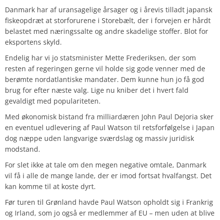
Danmark har af uransagelige årsager og i årevis tilladt japansk
fiskeopdræt at storforurene i Storebælt, der i forvejen er hårdt
belastet med næringssalte og andre skadelige stoffer. Blot for
eksportens skyld.
Endelig har vi jo statsminister Mette Frederiksen, der som
resten af regeringen gerne vil holde sig gode venner med de
berømte nordatlantiske mandater. Dem kunne hun jo få god
brug for efter næste valg. Lige nu kniber det i hvert fald
gevaldigt med populariteten.
Med økonomisk bistand fra milliardæren John Paul DeJoria sker
en eventuel udlevering af Paul Watson til retsforfølgelse i Japan
dog næppe uden langvarige sværdslag og massiv juridisk
modstand.
For slet ikke at tale om den megen negative omtale, Danmark
vil få i alle de mange lande, der er imod fortsat hvalfangst. Det
kan komme til at koste dyrt.
Før turen til Grønland havde Paul Watson opholdt sig i Frankrig
og Irland, som jo også er medlemmer af EU – men uden at blive