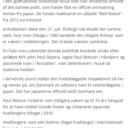
I den grønlandske hovedstad Nuuk blev han imidlertid anholdt
af det danske politi, som havde fået en officiel anmodning
herom fra Japan. De havde reaktiveret en såkaldt “
Red Notice
”
fra 2012 via Interpol.
Anholdelsen skete den 21. juli. Pudsigt nok eksakt det samme
sted, hvor man tilbage i 1985 landede den illegale finhval, som
er nævnt i indledningen. Det virkede næsten symbolsk.
En halv snes udsendte danske politifolk bordede straks efter
anløbet M/Y John Paul DeJoria, lagde Paul Watson i håndjern og
placerede ham i “Anstalten”, som detentionen i Nuuk så
malerisk hedder.
I skrivende stund sidder den hvidskæggede miljøaktivist så her
og venter på, om Danmark vil udlevere ham til retsforfølgelse i
Japan. Det har japanerne officielt bedt Danmark om.
Paul Watson risikerer som tidligere nævnt op til 15 års fængsel
for at have reddet truede hvaler og chikaneret japanske
hvalfangere tilbage i 2010.
Hvalfangere, som selv bedrev illegal hvalfangst i internationalt