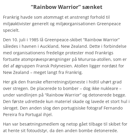
“Rainbow Warrior” sænket
Frankrig havde som atommagt et anstrengt forhold til
miljøaktivister generelt og miljøorganisationen Greenpeace
specielt.
Den 10. juli i 1985 lå Greenpeace-skibet “Rainbow Warrior”
således i havnen i Auckland, New Zealand. Dette i forbindelse
med organisationens fredelige protester mod Frankrigs
fortsatte atomprøvesprængninger på Mururoa-atollen, som er
del af øgruppen Fransk Polynesien. Atollen ligger nordøst for
New Zealand – meget langt fra Frankrig.
Her gik den franske efterretningstjeneste i hidtil uhørt grad
over stregen. De placerede to bomber – dog ikke nukleare –
under vandlinjen på “Rainbow Warrior” og detonerede begge.
Den første udrettede kun materiel skade og lavede et stort hul i
skroget. Den anden slog den portugisiske fotograf Fernando
Pereira fra Portugal ihjel.
Han var besætningsmedlem og netop gået tilbage til skibet for
at hente sit fotoudstyr, da den anden bombe detonerede.