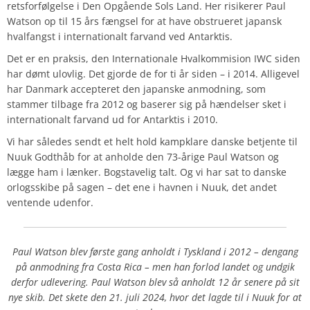
retsforfølgelse i Den Opgående Sols Land. Her risikerer Paul
Watson op til 15 års fængsel for at have obstrueret japansk
hvalfangst i internationalt farvand ved Antarktis.
Det er en praksis, den Internationale Hvalkommision IWC siden
har dømt ulovlig. Det gjorde de for ti år siden – i 2014. Alligevel
har Danmark accepteret den japanske anmodning, som
stammer tilbage fra 2012 og baserer sig på hændelser sket i
internationalt farvand ud for Antarktis i 2010.
Vi har således sendt et helt hold kampklare danske betjente til
Nuuk Godthåb for at anholde den 73-årige Paul Watson og
lægge ham i lænker. Bogstavelig talt. Og vi har sat to danske
orlogsskibe på sagen – det ene i havnen i Nuuk, det andet
ventende udenfor.
Paul Watson blev første gang anholdt i Tyskland i 2012 – dengang
på anmodning fra Costa Rica – men han forlod landet og undgik
derfor udlevering. Paul Watson blev så anholdt 12 år senere på sit
nye skib. Det skete den 21. juli 2024, hvor det lagde til i Nuuk for at