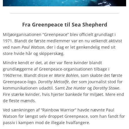
Fra Greenpeace til Sea Shepherd
Miljøorganisationen “Greenpeace” blev officielt grundlagt i
1971. Blandt de første medlemmer var en nu velkendt aktivist
ved navn
Paul Watson
, der i dag er let genkendelig med sit
store hvide hår og skipperskæg.
Mindre kendt er det, at der var flere kvinder blandt
grundlæggerne af Greenpeace-organisationen tilbage i
1960’erne. Blandt disse er
Marie Bohlen
, som skabte det første
Greenpeace-logo.
Dorothy Metcalfe
, der som journalist stod for
kommunikationen udadtil. Samt
Zoe Hunter
og
Dorothy Stowe
.
Fire stærke kvinder, hvis hjerter bankede for miljøet. Mere end
de fleste mænds.
Ved sænkningen af “Rainbow Warrior” havde nævnte Paul
Watson for længst selv droppet Greenpeace, som han fandt for
passiv i kampen mod de illegale hvalfangere.