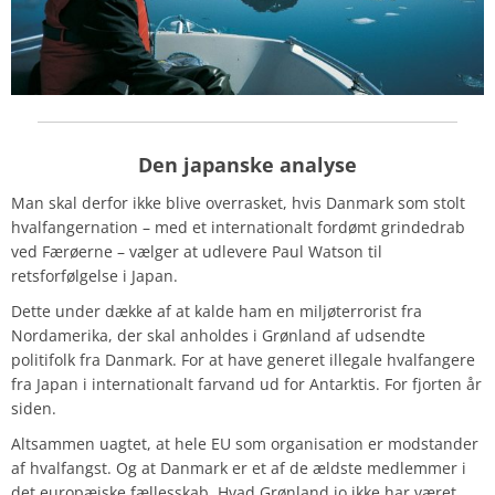
Den japanske analyse
Man skal derfor ikke blive overrasket, hvis Danmark som stolt
hvalfangernation – med et internationalt fordømt grindedrab
ved Færøerne – vælger at udlevere Paul Watson til
retsforfølgelse i Japan.
Dette under dække af at kalde ham en miljøterrorist fra
Nordamerika, der skal anholdes i Grønland af udsendte
politifolk fra Danmark. For at have generet illegale hvalfangere
fra Japan i internationalt farvand ud for Antarktis. For fjorten år
siden.
Altsammen uagtet, at hele EU som organisation er modstander
af hvalfangst. Og at Danmark er et af de ældste medlemmer i
det europæiske fællesskab. Hvad Grønland jo ikke har været