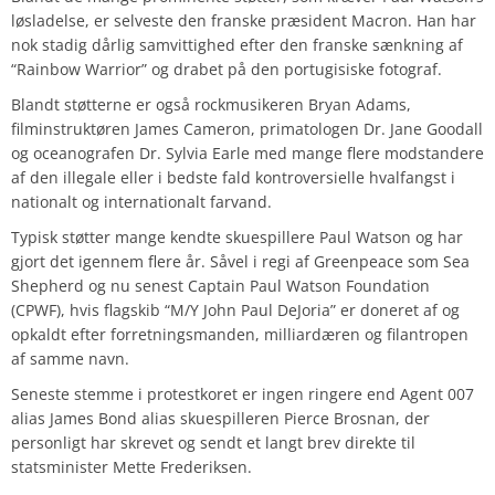
løsladelse, er selveste den franske præsident Macron. Han har
nok stadig dårlig samvittighed efter den franske sænkning af
“Rainbow Warrior” og drabet på den portugisiske fotograf.
Blandt støtterne er også rockmusikeren Bryan Adams,
filminstruktøren James Cameron, primatologen Dr. Jane Goodall
og oceanografen Dr. Sylvia Earle med mange flere modstandere
af den illegale eller i bedste fald kontroversielle hvalfangst i
nationalt og internationalt farvand.
Typisk støtter mange kendte skuespillere Paul Watson og har
gjort det igennem flere år. Såvel i regi af Greenpeace som Sea
Shepherd og nu senest Captain Paul Watson Foundation
(CPWF), hvis flagskib “M/Y John Paul DeJoria” er doneret af og
opkaldt efter forretningsmanden, milliardæren og filantropen
af samme navn.
Seneste stemme i protestkoret er ingen ringere end Agent 007
alias James Bond alias skuespilleren Pierce Brosnan, der
personligt har skrevet og sendt et langt brev direkte til
statsminister Mette Frederiksen.