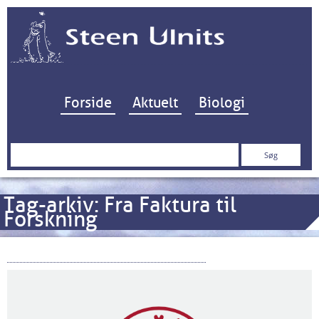
Hop til indhold
Forside
Aktuelt
Biologi
Søg
efter:
Tag-arkiv:
Fra Faktura til
Forskning
Tyve år med Universitetsloven