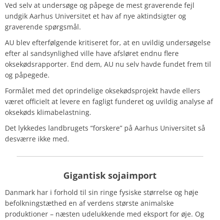
Ved selv at undersøge og påpege de mest graverende fejl
undgik Aarhus Universitet et hav af nye aktindsigter og
graverende spørgsmål.
AU blev efterfølgende kritiseret for, at en uvildig undersøgelse
efter al sandsynlighed ville have afsløret endnu flere
oksekødsrapporter. End dem, AU nu selv havde fundet frem til
og påpegede.
Formålet med det oprindelige oksekødsprojekt havde ellers
været officielt at levere en fagligt funderet og uvildig analyse af
oksekøds klimabelastning.
Det lykkedes landbrugets “forskere” på Aarhus Universitet så
desværre ikke med.
Gigantisk sojaimport
Danmark har i forhold til sin ringe fysiske størrelse og høje
befolkningstæthed en af verdens største animalske
produktioner – næsten udelukkende med eksport for øje. Og