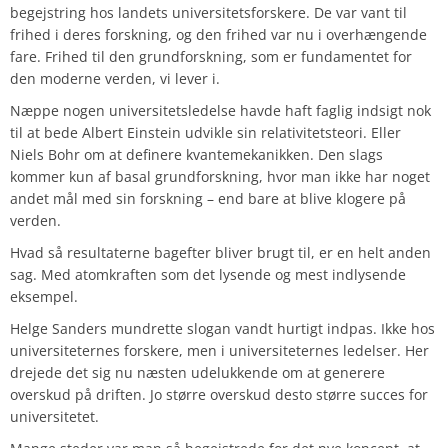
begejstring hos landets universitetsforskere. De var vant til
frihed i deres forskning, og den frihed var nu i overhængende
fare. Frihed til den grundforskning, som er fundamentet for
den moderne verden, vi lever i.
Næppe nogen universitetsledelse havde haft faglig indsigt nok
til at bede Albert Einstein udvikle sin relativitetsteori. Eller
Niels Bohr om at definere kvantemekanikken. Den slags
kommer kun af basal grundforskning, hvor man ikke har noget
andet mål med sin forskning – end bare at blive klogere på
verden.
Hvad så resultaterne bagefter bliver brugt til, er en helt anden
sag. Med atomkraften som det lysende og mest indlysende
eksempel.
Helge Sanders mundrette slogan vandt hurtigt indpas. Ikke hos
universiteternes forskere, men i universiteternes ledelser. Her
drejede det sig nu næsten udelukkende om at generere
overskud på driften. Jo større overskud desto større succes for
universitetet.