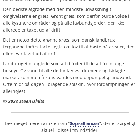
Den bedste afgrøde med den mindste udvaskning til
omgivelserne er græs. Grønt græs, som derfor burde vokse i
alle kystnære områder og på alle lavbundsjorder, der ikke
allerede er taget ud af drift.
Det er netop dette grønne græs, som dansk landbrug i
forgangne forårs tørke søgte om lov til at høste på arealer, der
ellers var taget ud af drift.
Landbruget manglede som altid foder til de alt for mange
husdyr. Og vand til alle de for længst drænede og tørlagte
marker, som nu må kunstvandes med oppumpet grundvand.
Ofte midt på dagen i bragende solskin, hvor fordampningen er
allerhøjest.
© 2023 Steen Ulnits
Læs meget mere i artiklen om “
Soja-alliancen
”, der er sørgeligt
aktuel i disse iltsvindstider.