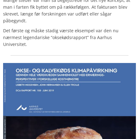
Mange steder var man så begejstrede for det nye koncept, at
man i farten fik byttet om på rækkefølgen. At fakturaen blev
skrevet, længe før forskningen var udført eller sågar
påbegyndt.
Det første og måske stadig værste eksempel var den nu
nærmest legendariske “oksekødsrapport” fra Aarhus
Universitet.