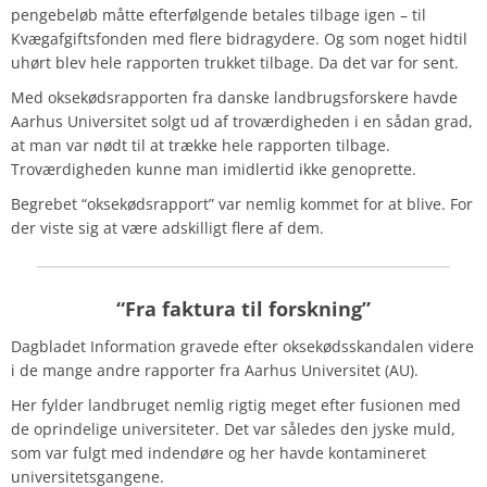
pengebeløb måtte efterfølgende betales tilbage igen – til
Kvægafgiftsfonden med flere bidragydere. Og som noget hidtil
uhørt blev hele rapporten trukket tilbage. Da det var for sent.
Med oksekødsrapporten fra danske landbrugsforskere havde
Aarhus Universitet solgt ud af troværdigheden i en sådan grad,
at man var nødt til at trække hele rapporten tilbage.
Troværdigheden kunne man imidlertid ikke genoprette.
Begrebet “oksekødsrapport” var nemlig kommet for at blive. For
der viste sig at være adskilligt flere af dem.
“Fra faktura til forskning”
Dagbladet Information gravede efter oksekødsskandalen videre
i de mange andre rapporter fra Aarhus Universitet (AU).
Her fylder landbruget nemlig rigtig meget efter fusionen med
de oprindelige universiteter. Det var således den jyske muld,
som var fulgt med indendøre og her havde kontamineret
universitetsgangene.