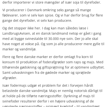
derfor importerer vi store mængder af især soja til dyrefoder.
Vi producerer i Danmark omkring seks gange så mange
fødevarer, som vi selv kan spise. Og vi har derfor brug for flere
gange det dyrefoder, vi selv kan producere.
Og det stopper ikke her. I dag kan man således læse i
LandbrugsAvisen, at en dansk landmand netop er gået i gang
med at bygge svinestalde til 30.000 nye svin. Der jo alle skal
have noget at vokse på. Og som jo alle producerer mere gylle til
marker og vandmiljø.
Flere og flere danske marker er derfor omlagt fra korn til
konsum til produktion af foderafgrøder som raps og majs. Med
tilhørende gødskning og giftsprøjtning for at optimere udbyttet.
Samt udvaskningen fra de gødede marker og sprøjtede
afgrøder.
Især fodermajs udgør et problem for det i forvejen hårdt
belastede danske vandmiljø. Majs er nemlig notorisk dårligt til
at holde på de tilførte næringsstoffer. Dyrkning af majs til
svinefoder resulterer derfor i en højere udvaskning af de
uønskede næringsstoffer – primært kvælstof – til vandmiljøet.