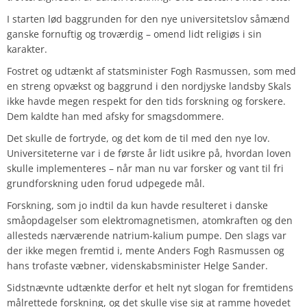
I starten lød baggrunden for den nye universitetslov såmænd
ganske fornuftig og troværdig – omend lidt religiøs i sin
karakter.
Fostret og udtænkt af statsminister Fogh Rasmussen, som med
en streng opvækst og baggrund i den nordjyske landsby Skals
ikke havde megen respekt for den tids forskning og forskere.
Dem kaldte han med afsky for smagsdommere.
Det skulle de fortryde, og det kom de til med den nye lov.
Universiteterne var i de første år lidt usikre på, hvordan loven
skulle implementeres – når man nu var forsker og vant til fri
grundforskning uden forud udpegede mål.
Forskning, som jo indtil da kun havde resulteret i danske
småopdagelser som elektromagnetismen, atomkraften og den
allesteds nærværende natrium-kalium pumpe. Den slags var
der ikke megen fremtid i, mente Anders Fogh Rasmussen og
hans trofaste væbner, videnskabsminister Helge Sander.
Sidstnævnte udtænkte derfor et helt nyt slogan for fremtidens
målrettede forskning, og det skulle vise sig at ramme hovedet