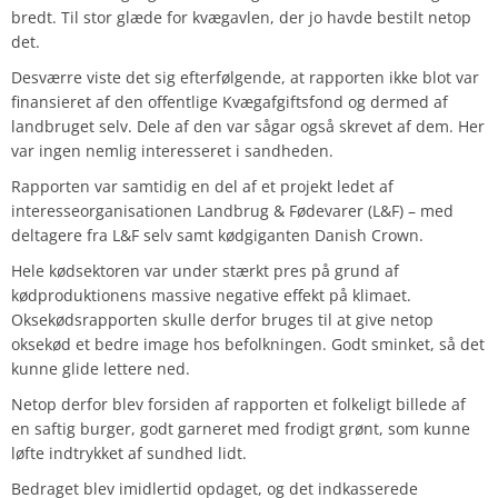
bredt. Til stor glæde for kvægavlen, der jo havde bestilt netop
det.
Desværre viste det sig efterfølgende, at rapporten ikke blot var
finansieret af den offentlige Kvægafgiftsfond og dermed af
landbruget selv. Dele af den var sågar også skrevet af dem. Her
var ingen nemlig interesseret i sandheden.
Rapporten var samtidig en del af et projekt ledet af
interesseorganisationen Landbrug & Fødevarer (L&F) – med
deltagere fra L&F selv samt kødgiganten Danish Crown.
Hele kødsektoren var under stærkt pres på grund af
kødproduktionens massive negative effekt på klimaet.
Oksekødsrapporten skulle derfor bruges til at give netop
oksekød et bedre image hos befolkningen. Godt sminket, så det
kunne glide lettere ned.
Netop derfor blev forsiden af rapporten et folkeligt billede af
en saftig burger, godt garneret med frodigt grønt, som kunne
løfte indtrykket af sundhed lidt.
Bedraget blev imidlertid opdaget, og det indkasserede