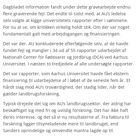
Dagbladet Information fandt under dette gravearbejde endnu
flere graverende fejl. Det endte til sidst med, at AU’s ledelse
selv valgte at kigge universitetets rapporter efter i sømmene.
For nu at se, om kritikken virkelig holdt stik. Om der var noget
fundamentalt galt med arbejdsgangen og finansieringen.
Det var der. AU konkluderede efterfølgende selv, at de havde
fundet fejl og mangler i 34 ud af 55 rapporter udarbejdet af
Nationalt Center for Fødevarer og Jordbrug (DCA) ved Aarhus
Universitet. I næsten to tredjedele af alle undersøgte rapporter.
Det var rapporter, som Aarhus Universitet havde fået ekstern
finansiering til udarbejdelse af i løbet af de seneste fem år.
Et
hårdt slag mod AU’s troværdighed, der stadig lider, når det
gælder landbrugsforskning.
Typisk drejede det sig om AU’s landbrugssektor, der aldrig har
beskæftiget sig med fri og uvildig forskning. Det har ikke haft
deres interesse, og det så vi nu resultaterne af. Fra faktura til
forskning ligger tilsyneladende mere til landbruget, end
Sanders oprindelige og omvendte mantra lagde op til.