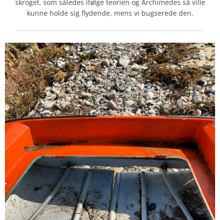
skroget, som således ifølge teorien og Archimedes så ville
kunne holde sig flydende, mens vi bugserede den.