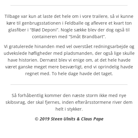
Tilbage var kun at laste det hele om i vore trailere, så vi kunne
køre til genbrugsstationen i Feldballe og aflevere et kvart ton
glasfiber i “Blød Deponi”. Nogle sække blev der dog også til
containeren med “Småt Brandbart”.
Vi gratulerede hinanden med vel overstået redningsarbejde og
udvekslede høfligheder med pladsmanden, der også lige skulle
have historien. Dernæst blev vi enige om, at det hele havde
været ganske meget mere besværligt, end vi oprindelig havde
regnet med. To hele dage havde det taget.
Så forhåbentlig kommer den næste storm ikke med nye
skibsvrag, der skal fjernes, inden efterårsstormene river dem
helt i stykker.
© 2019 Steen Ulnits & Claus Pape