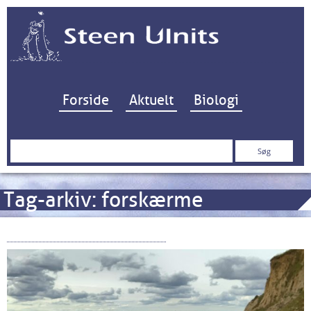
Hop til indhold
Forside
Aktuelt
Biologi
Søg
efter:
Tag-arkiv:
forskærme
Strandfoged for en dag…