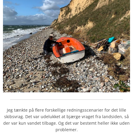
Jeg tænkte på flere forskellige redningsscenarier for det lille
skibsvrag. Det var udelukket at bjærge vraget fra landsiden, så
der var kun vandet tilbage. Og det var bestemt heller ikke uden
problemer.