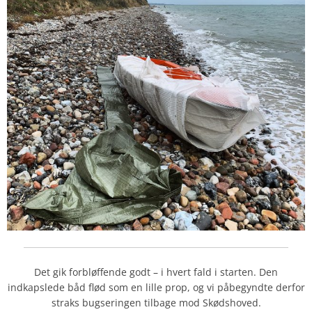
Det gik forbløffende godt – i hvert fald i starten. Den
indkapslede båd flød som en lille prop, og vi påbegyndte derfor
straks bugseringen tilbage mod Skødshoved.