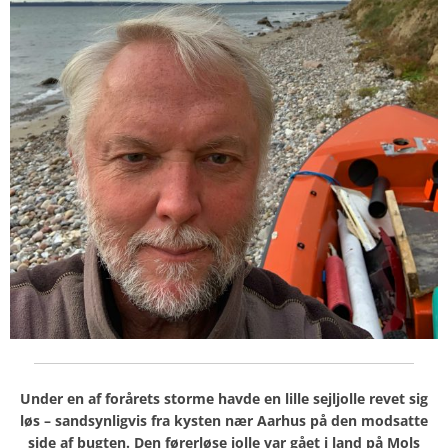
Under en af forårets storme havde en lille sejljolle revet sig
løs – sandsynligvis fra kysten nær Aarhus på den modsatte
side af bugten. Den førerløse jolle var gået i land på Mols