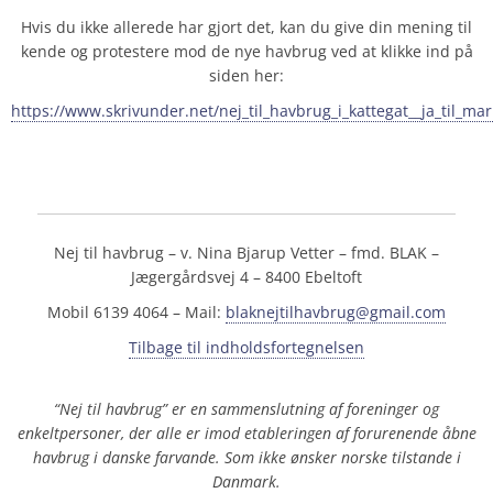
Hvis du ikke allerede har gjort det, kan du give din mening til
kende og protestere mod de nye havbrug ved at klikke ind på
siden her:
https://www.skrivunder.net/nej_til_havbrug_i_kattegat__ja_til_ma
Nej til havbrug – v. Nina Bjarup Vetter – fmd. BLAK –
Jægergårdsvej 4 – 8400 Ebeltoft
Mobil 6139 4064 – Mail:
blaknejtilhavbrug@gmail.com
Tilbage til indholdsfortegnelsen
“Nej til havbrug” er en sammenslutning af foreninger og
enkeltpersoner, der alle er imod etableringen af forurenende åbne
havbrug i danske farvande. Som ikke ønsker norske tilstande i
Danmark.