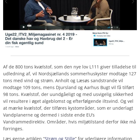
Af de 800 tons kvælstof, som den nye lov L111 giver tilladelse til
udledning af, vil Nordsjællands sommerhuskyster modtage
127
tons med vind og strøm. Anholt og Læsøs sandstrande vil
modtage
109
tons, mens Djursland og Aarhus Bugt vil få tilført
98
tons. Kvælstof, der uundgåeligt og med usvigelig sikkerhed
vil resultere i øget algeblomst og efterfølgende iltsvind. Og vel
at mærke kvælstof, der tilføres kystområder, som er underlagt
Vandplanerne og dermed i sidste ende EU’s
Vandrammedirektiv. Områder, hvis miljøtilstand derfor
ikke
må
forringes.
Læs gerne artiklen “
Strøm og Stille
” for yderligere information