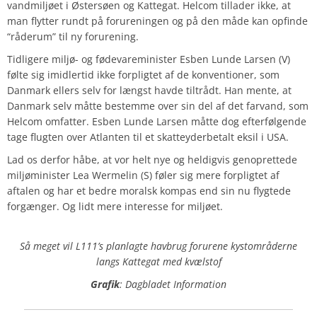
vandmiljøet i Østersøen og Kattegat. Helcom tillader ikke, at
man flytter rundt på forureningen og på den måde kan opfinde
“råderum” til ny forurening.
Tidligere miljø- og fødevareminister Esben Lunde Larsen (V)
følte sig imidlertid ikke forpligtet af de konventioner, som
Danmark ellers selv for længst havde tiltrådt. Han mente, at
Danmark selv måtte bestemme over sin del af det farvand, som
Helcom omfatter. Esben Lunde Larsen måtte dog efterfølgende
tage flugten over Atlanten til et skatteyderbetalt eksil i USA.
Lad os derfor håbe, at vor helt nye og heldigvis genoprettede
miljøminister
Lea Wermelin
(S) føler sig mere forpligtet af
aftalen og har et bedre moralsk kompas end sin nu flygtede
forgænger. Og lidt mere interesse for miljøet.
Så meget vil L111’s planlagte havbrug forurene kystområderne
langs Kattegat med kvælstof
Grafik
: Dagbladet Information