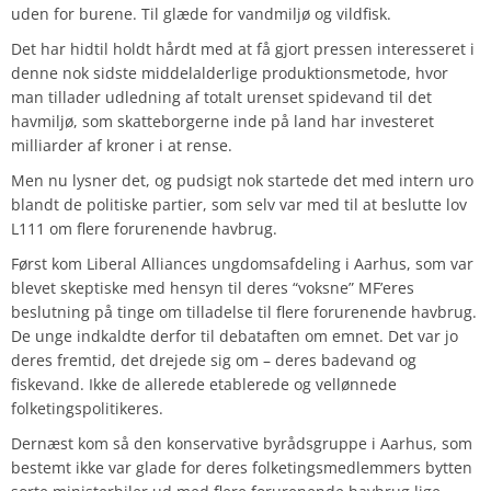
uden for burene. Til glæde for vandmiljø og vildfisk.
Det har hidtil holdt hårdt med at få gjort pressen interesseret i
denne nok sidste middelalderlige produktionsmetode, hvor
man tillader udledning af totalt urenset spidevand til det
havmiljø, som skatteborgerne inde på land har investeret
milliarder af kroner i at rense.
Men nu lysner det, og pudsigt nok startede det med intern uro
blandt de politiske partier, som selv var med til at beslutte lov
L111 om flere forurenende havbrug.
Først kom Liberal Alliances ungdomsafdeling i Aarhus, som var
blevet skeptiske med hensyn til deres “voksne” MF’eres
beslutning på tinge om tilladelse til flere forurenende havbrug.
De unge indkaldte derfor til debataften om emnet. Det var jo
deres fremtid, det drejede sig om – deres badevand og
fiskevand. Ikke de allerede etablerede og vellønnede
folketingspolitikeres.
Dernæst kom så den konservative byrådsgruppe i Aarhus, som
bestemt ikke var glade for deres folketingsmedlemmers bytten