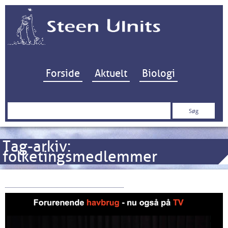
Hop til indhold
Forside
Aktuelt
Biologi
Søg
efter:
Tag-arkiv:
folketingsmedlemmer
Havbrug – nu også på TV!