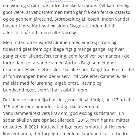
om vind og strøm i de indre danske farvande. Det kan nemlig
godt være, at vandstrømmen netto går fra den ferske Østersø
og op gennem Øresund, Storebælt og Lillebælt, inden vandet
havner i først Kattegat og siden Skagerak. Inden det til
allersidst når ud i den salte Nordsø.
Men inden da er vandstrømmen med vind og strøm og
tidevand gået frem og tilbage rigtig mange gange. Og hver
gang er der aflejret forurening, som forbliver permanent i de
indre danske farvande – med Aarhus Bugt som et godt
eksempel. Havet sletter slet ikke alle spor. Langt fra. En stor del
af forureningen beholder vi selv – til vore efterkommere, der
må slås med forurening, algeblomst, iltsvind og
bundvendinger, som vi har skabt til dem.
Det danske vandmiljø har det generelt så dårligt, at
117
ud af
119
definerede områder stadig ikke lever op til
Vandrammedirektivets krav om “god økologisk tilstand”. En
sådan skulle være opnået allerede i 2015, men har nu måttet
udsættes til 2021. Kattegat er ligeledes omfattet af
Helcom-
konventionen
, der forpligter medlemslandene til at forbedre