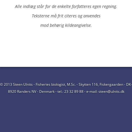
Alle indlæg står for de enkelte forfatteres egen regning.
Teksterne må frit citeres og anvendes
mod behørig kildeangivelse.
© 2013 Steen Ulnits - Fisheries biologist, M.Sc. - Skytten 116, Fiskergaarden - DK-
8920 Randers NV - Denmark - tel.: 23 32 89 88 - e-mail: steen@ulnits.dk