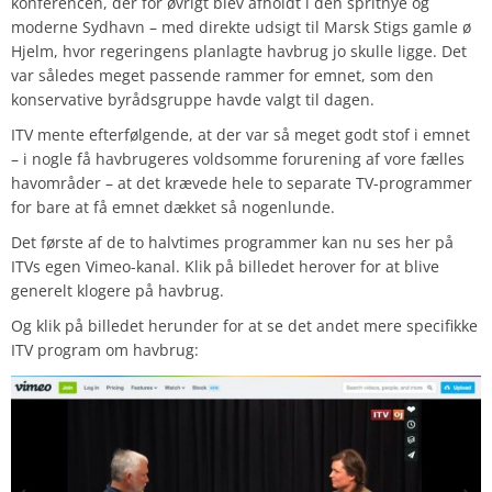
konferencen, der for øvrigt blev afholdt i den spritnye og
moderne Sydhavn – med direkte udsigt til Marsk Stigs gamle ø
Hjelm, hvor regeringens planlagte havbrug jo skulle ligge. Det
var således meget passende rammer for emnet, som den
konservative byrådsgruppe havde valgt til dagen.
ITV mente efterfølgende, at der var så meget godt stof i emnet
– i nogle få havbrugeres voldsomme forurening af vore fælles
havområder – at det krævede hele to separate TV-programmer
for bare at få emnet dækket så nogenlunde.
Det første af de to halvtimes programmer kan nu ses her på
ITVs egen Vimeo-kanal. Klik på billedet herover for at blive
generelt klogere på havbrug.
Og klik på billedet herunder for at se det andet mere specifikke
ITV
program om havbrug: