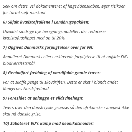
Selv om dette, vel dokumenteret af lægevidenskaben, øger risikoen
for tarmkræft markant.
6) Skjult kvælstoftallene i Landbrugspakken:
Udviklet sindrige nye beregningsmodeller, der reducerer
kvælstofudslippet med op til 20%.
7) Opgivet Danmarks forpligtelser over for FN:
Annulleret Danmarks ellers erklærede forpligtelse til at opfylde FN’s
biodiversitetsmål.
8) Genindført fældning af værdifulde gamle træer:
For at skaffe penge til skovdriften. Dette er sket i blandt andet
Kongernes Nordsjælland.
9) Foreslået at anlægge et vildsvinehegn:
Tværs over den dansk-tyske grænse, så den afrikanske svinepest ikke
skal nå danske grise.
10) Saboteret EU’s kamp mod neonikotinoider: