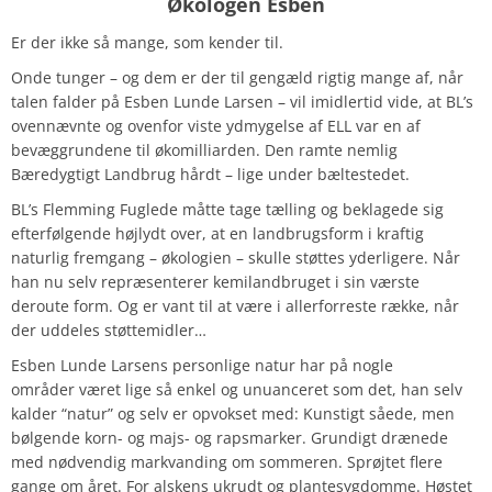
Økologen Esben
Er der ikke så mange, som kender til.
Onde tunger – og dem er der til gengæld rigtig mange af, når
talen falder på Esben Lunde Larsen – vil imidlertid vide, at BL’s
ovennævnte og ovenfor viste ydmygelse af ELL var en af
bevæggrundene til økomilliarden. Den ramte nemlig
Bæredygtigt Landbrug hårdt – lige under bæltestedet.
BL’s Flemming Fuglede måtte tage tælling og beklagede sig
efterfølgende højlydt over, at en landbrugsform i kraftig
naturlig fremgang – økologien – skulle støttes yderligere. Når
han nu selv repræsenterer kemilandbruget i sin værste
deroute form. Og er vant til at være i allerforreste række, når
der uddeles støttemidler…
Esben Lunde Larsens personlige natur har på nogle
områder været lige så enkel og unuanceret som det, han selv
kalder “natur” og selv er opvokset med: Kunstigt såede, men
bølgende korn- og majs- og rapsmarker. Grundigt drænede
med nødvendig markvanding om sommeren. Sprøjtet flere
gange om året. For alskens ukrudt og plantesygdomme. Høstet