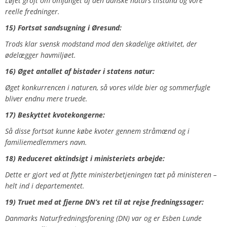
Løjet groft om omfanget af den danske naturs tilstand og vore
reelle fredninger.
15) Fortsat sandsugning i Øresund:
Trods klar svensk modstand mod den skadelige aktivitet, der
ødelægger havmiljøet.
16) Øget antallet af bistader i statens natur:
Øget konkurrencen i naturen, så vores vilde bier og sommerfugle
bliver endnu mere truede.
17) Beskyttet kvotekongerne:
Så disse fortsat kunne købe kvoter gennem stråmænd og i
familiemedlemmers navn.
18) Reduceret aktindsigt i ministeriets arbejde:
Dette er gjort ved at flytte ministerbetjeningen tæt på ministeren –
helt ind i departementet.
19) Truet med at fjerne DN’s ret til at rejse fredningssager:
Danmarks Naturfredningsforening (DN) var og er Esben Lunde