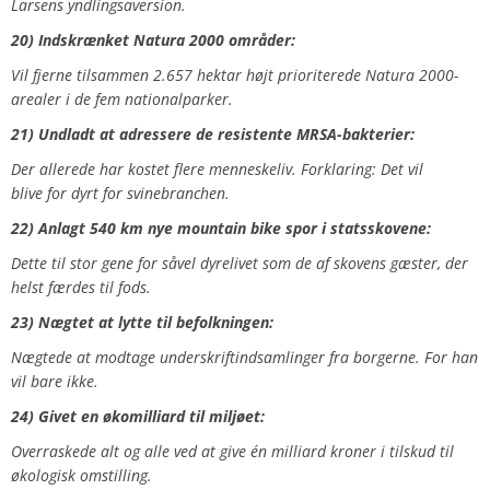
Larsens yndlingsaversion.
20) Indskrænket Natura 2000 områder:
V
il fjerne tilsammen 2.657 hektar højt prioriterede Natura 2000-
arealer i de fem nationalparker
.
21) Undladt at adressere de resistente MRSA-bakterier:
Der allerede har kostet flere menneskeliv. Forklaring: Det vil
blive for dyrt for svinebranchen.
22) Anlagt 540 km nye mountain bike spor i statsskovene:
Dette til stor gene for såvel dyrelivet som de af skovens gæster, der
helst færdes til fods.
23) Nægtet at lytte til befolkningen:
Nægtede at modtage underskriftindsamlinger fra borgerne. For han
vil bare ikke.
24) Givet en økomilliard til miljøet:
Overraskede alt og alle ved at give én milliard kroner i tilskud til
økologisk omstilling.