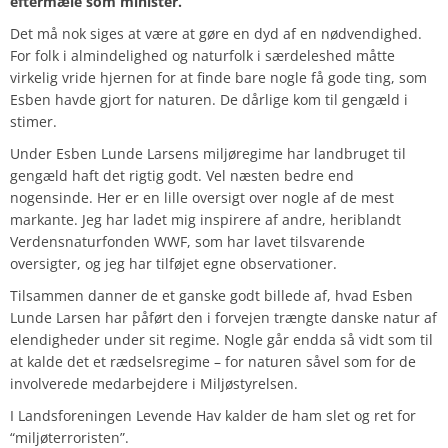
eftermæle som minister.
Det må nok siges at være at gøre en dyd af en nødvendighed.
For folk i almindelighed og naturfolk i særdeleshed måtte
virkelig vride hjernen for at finde bare nogle få gode ting, som
Esben havde gjort for naturen. De dårlige kom til gengæld i
stimer.
Under Esben Lunde Larsens miljøregime har landbruget til
gengæld haft det rigtig godt. Vel næsten bedre end
nogensinde.
Her er en lille oversigt over nogle af de mest
markante. Jeg har ladet mig inspirere af andre, heriblandt
Verdensnaturfonden WWF, som har lavet tilsvarende
oversigter, og jeg har tilføjet egne observationer.
Tilsammen danner de et ganske godt billede af, hvad Esben
Lunde Larsen har påført den i forvejen trængte danske natur af
elendigheder under sit regime. Nogle går endda så vidt som til
at kalde det et rædselsregime – for naturen såvel som for de
involverede medarbejdere i Miljøstyrelsen.
I Landsforeningen Levende Hav kalder de ham slet og ret for
“miljøterroristen”.