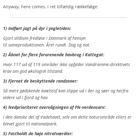
Anyway, here comes, i ret tilfældig rækkefølge:
1) Indført jagt på dyr i yngletiden:
Gjort vildsvin fredløse i Danmark af hensyn
til svineproduktionen.
Året rundt. Dag og nat.
2) Åbnet for flere forurenende havbrug i Kattegat:
Hvor
117 ud af 119 områder ikke opfylder Vandramme-direktivets
krav om god økologisk tilstand.
3) Fjernet de beskyttende randzoner:
Så mere gødskende kvælstof kan slippe ud i åer og søer og herfra
videre ud i fjord og hav.
4) Nedprioriteret overvågningen af FN-verdensarv:
I den danske del af Vadehavet, selv om dette naturområde ellers er
blevet gjort til nationalpark.
5) Fastholdt de høje nitratværdier: