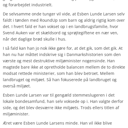
og forarbejdet industrielt.
De selvsamme onde tunger vil vide, at Esben Lunde Larsen selv
faldt i tønden med RoundUp som barn og aldrig rigtig kom over
det. I hvert fald er han vokset op i en landbrugsfamilie, hvor
Svend Auken var et skældsord og sprøjtegiftene en nær ven,
når det daglige brød skulle i hus.
I så fald kan han jo nok ikke gøre for, at det gik, som det gik. At
han nu har måttet indskrive sig i Danmarkshistorien som den
værste og mest destruktive miljøminister nogensinde. Han
magtede bare ikke at opretholde balancen mellem de to direkte
modsat rettede ministerier, som han blev betroet.
Mellem
landbruget og miljøet. Så han fokuserede på landbruget og
overså miljøet.
Esben Lunde Larsen var til gengæld stemmeslugeren i det
lokale bondesamfund, han selv voksede op i. Han valgte derfor
side, og det blev desværre ikke miljøets.
Trods ellers titlen af
miljøminister.
Æret være Esben Lunde Larsens minde. Han vil ikke blive