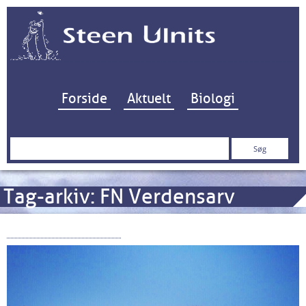
Hop til indhold
Forside
Aktuelt
Biologi
Søg
efter:
Tag-arkiv:
FN Verdensarv
Esbens Eftermæle