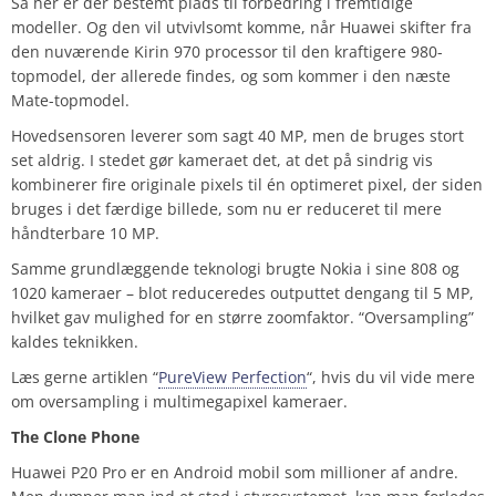
Så her er der bestemt plads til forbedring i fremtidige
modeller. Og den vil utvivlsomt komme, når Huawei skifter fra
den nuværende Kirin 970 processor til den kraftigere 980-
topmodel, der allerede findes, og som kommer i den næste
Mate-topmodel.
Hovedsensoren leverer som sagt 40 MP, men de bruges stort
set aldrig. I stedet gør kameraet det, at det på sindrig vis
kombinerer fire originale pixels til én optimeret pixel, der siden
bruges i det færdige billede, som nu er reduceret til mere
håndterbare 10 MP.
Samme grundlæggende teknologi brugte Nokia i sine 808 og
1020 kameraer – blot reduceredes outputtet dengang til 5 MP,
hvilket gav mulighed for en større zoomfaktor. “Oversampling”
kaldes teknikken.
Læs gerne artiklen “
PureView Perfection
“, hvis du vil vide mere
om oversampling i multimegapixel kameraer.
The Clone Phone
Huawei P20 Pro er en Android mobil som millioner af andre.