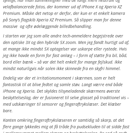
synlige, når man sammenligner med de langt mere neutrale og
velafbalancerede fotos, der kommer ud af iPhone X og Xperia XZ
Premium. Måske det netop er derfor, der kun er et enkelt kamera
på Sony’s flagskib Xperia XZ Premium. Så slipper man for denne
massive og ofte ødelæggende billedbehandling.
I starten var jeg som alle andre tech-anmeldere begejstrede over
den optiske 3X og den hybride 5X zoom. Men jeg fandt hurtigt ud af,
at mange ikke mindst 5X optagelser var uskarpe eller rystede. Hvis
jeg ikke havde en form for fast anlæg – i form af støtte fra bil, båd,
bord eller bænk – så var det helt enkelt for mange fejlskud. Ikke
mindst naturligvis når solen ikke skinnede fra en skyfri himmel.
Endelig var der et irritationsmoment i skærmen, som er helt
fantastisk til at blive fedtet og samle støv. Langt værre end både
iPhone og Xperia. Det skyldes tilsyneladende skærmens øverste
beskyttelseslag, der er fusioneret til selve glasset på traditionel vis –
med udskæringer til sensorer og fingeraftrykslæser. Det klæber
bare.
Kanten omkring fingeraftrykslæseren er samtidig så skarp, at det
flere gange lykkedes mig at få tråde fra pudsekluden til at sidde fast