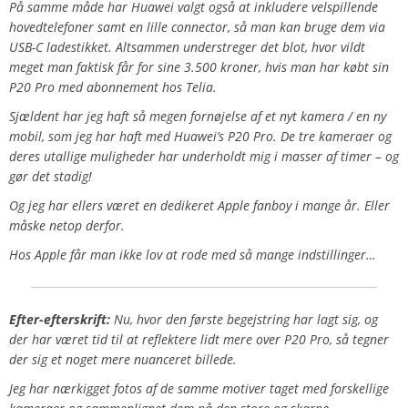
På samme måde har Huawei valgt også at inkludere velspillende
hovedtelefoner samt en lille connector, så man kan bruge dem via
USB-C ladestikket. Altsammen understreger det blot, hvor vildt
meget man faktisk får for sine 3.500 kroner, hvis man har købt sin
P20 Pro med abonnement hos Telia.
Sjældent har jeg haft så megen fornøjelse af et nyt kamera / en ny
mobil, som jeg har haft med Huawei’s P20 Pro. De tre kameraer og
deres utallige muligheder har underholdt mig i masser af timer – og
gør det stadig!
Og jeg har ellers været en dedikeret Apple fanboy i mange år. Eller
måske netop derfor.
Hos Apple får man ikke lov at rode med så mange indstillinger…
Efter-efterskrift:
Nu, hvor den første begejstring har lagt sig, og
der har været tid til at reflektere lidt mere over P20 Pro, så tegner
der sig et noget mere nuanceret billede.
Jeg har nærkigget fotos af de samme motiver taget med forskellige