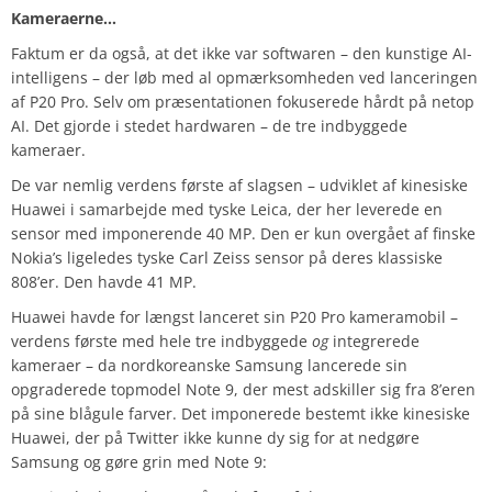
Kameraerne…
Faktum er da også, at det ikke var softwaren – den kunstige AI-
intelligens – der løb med al opmærksomheden ved lanceringen
af P20 Pro. Selv om præsentationen fokuserede hårdt på netop
AI. Det gjorde i stedet hardwaren – de tre indbyggede
kameraer.
De var nemlig verdens første af slagsen – udviklet af kinesiske
Huawei i samarbejde med tyske Leica, der her leverede en
sensor med imponerende 40 MP. Den er kun overgået af finske
Nokia’s ligeledes tyske Carl Zeiss sensor på deres klassiske
808’er. Den havde 41 MP.
Huawei havde for længst lanceret sin P20 Pro kameramobil –
verdens første med hele tre indbyggede
og
integrerede
kameraer – da nordkoreanske Samsung lancerede sin
opgraderede topmodel Note 9, der mest adskiller sig fra 8’eren
på sine blågule farver. Det imponerede bestemt ikke kinesiske
Huawei, der på Twitter ikke kunne dy sig for at nedgøre
Samsung og gøre grin med Note 9: