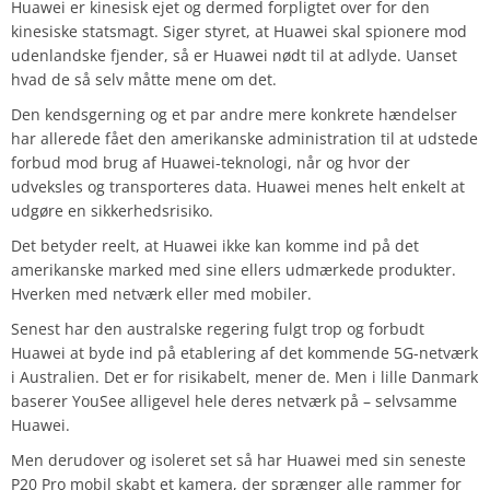
Huawei er kinesisk ejet og dermed forpligtet over for den
kinesiske statsmagt. Siger styret, at Huawei skal spionere mod
udenlandske fjender, så er Huawei nødt til at adlyde. Uanset
hvad de så selv måtte mene om det.
Den kendsgerning og et par andre mere konkrete hændelser
har allerede fået den amerikanske administration til at udstede
forbud mod brug af Huawei-teknologi, når og hvor der
udveksles og transporteres data. Huawei menes helt enkelt at
udgøre en sikkerhedsrisiko.
Det betyder reelt, at Huawei ikke kan komme ind på det
amerikanske marked med sine ellers udmærkede produkter.
Hverken med netværk eller med mobiler.
Senest har den australske regering fulgt trop og forbudt
Huawei at byde ind på etablering af det kommende 5G-netværk
i Australien. Det er for risikabelt, mener de. Men i lille Danmark
baserer YouSee alligevel hele deres netværk på – selvsamme
Huawei.
Men derudover og isoleret set så har Huawei med sin seneste
P20 Pro mobil skabt et kamera, der sprænger alle rammer for