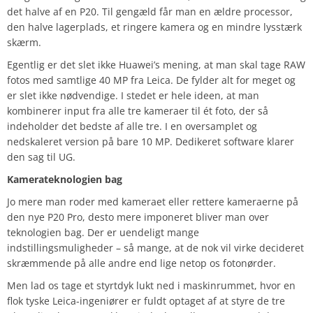
det halve af en P20. Til gengæld får man en ældre processor,
den halve lagerplads, et ringere kamera og en mindre lysstærk
skærm.
Egentlig er det slet ikke Huawei’s mening, at man skal tage RAW
fotos med samtlige 40 MP fra Leica. De fylder alt for meget og
er slet ikke nødvendige. I stedet er hele ideen, at man
kombinerer input fra alle tre kameraer til ét foto, der så
indeholder det bedste af alle tre. I en oversamplet og
nedskaleret version på bare 10 MP. Dedikeret software klarer
den sag til UG.
Kamerateknologien bag
Jo mere man roder med kameraet eller rettere kameraerne på
den nye P20 Pro, desto mere imponeret bliver man over
teknologien bag. Der er uendeligt mange
indstillingsmuligheder – så mange, at de nok vil virke decideret
skræmmende på alle andre end lige netop os fotonørder.
Men lad os tage et styrtdyk lukt ned i maskinrummet, hvor en
flok tyske Leica-ingeniører er fuldt optaget af at styre de tre