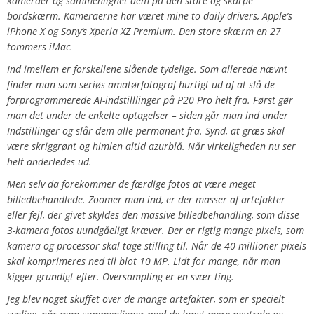
kameraer og sammenlignet dem på den store og skarpe
bordskærm. Kameraerne har været mine to daily drivers, Apple’s
iPhone X og Sony’s Xperia XZ Premium. Den store skærm en 27
tommers iMac.
Ind imellem er forskellene slående tydelige. Som allerede nævnt
finder man som seriøs amatørfotograf hurtigt ud af at slå de
forprogrammerede AI-indstilllinger på P20 Pro helt fra. Først gør
man det under de enkelte optagelser – siden går man ind under
Indstillinger og slår dem alle permanent fra. Synd, at græs skal
være skriggrønt og himlen altid azurblå. Når virkeligheden nu ser
helt anderledes ud.
Men selv da forekommer de færdige fotos at være meget
billedbehandlede. Zoomer man ind, er der masser af artefakter
eller fejl, der givet skyldes den massive billedbehandling, som disse
3-kamera fotos uundgåeligt kræver. Der er rigtig mange pixels, som
kamera og processor skal tage stilling til. Når de 40 millioner pixels
skal komprimeres ned til blot 10 MP. Lidt for mange, når man
kigger grundigt efter. Oversampling er en svær ting.
Jeg blev noget skuffet over de mange artefakter, som er specielt