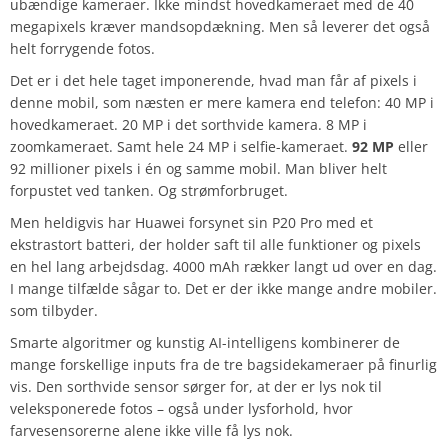
ubændige kameraer. Ikke mindst hovedkameraet med de 40
megapixels kræver mandsopdækning. Men så leverer det også
helt forrygende fotos.
Det er i det hele taget imponerende, hvad man får af pixels i
denne mobil, som næsten er mere kamera end telefon: 40 MP i
hovedkameraet. 20 MP i det sorthvide kamera. 8 MP i
zoomkameraet. Samt hele 24 MP i selfie-kameraet.
92 MP
eller
92 millioner pixels i én og samme mobil. Man bliver helt
forpustet ved tanken. Og strømforbruget.
Men heldigvis har Huawei forsynet sin P20 Pro med et
ekstrastort batteri, der holder saft til alle funktioner og pixels
en hel lang arbejdsdag. 4000 mAh rækker langt ud over en dag.
I mange tilfælde sågar to. Det er der ikke mange andre mobiler.
som tilbyder.
Smarte algoritmer og kunstig AI-intelligens kombinerer de
mange forskellige inputs fra de tre bagsidekameraer på finurlig
vis. Den sorthvide sensor sørger for, at der er lys nok til
veleksponerede fotos – også under lysforhold, hvor
farvesensorerne alene ikke ville få lys nok.