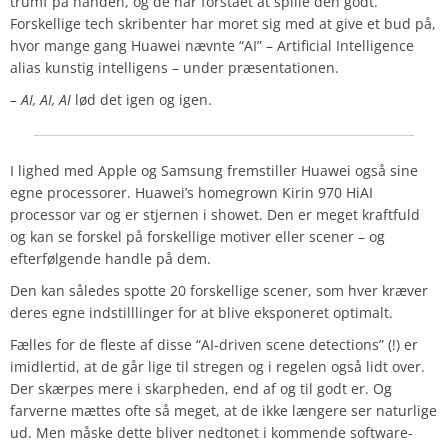
trumf på hånden, og de har forstået at spille den godt.
Forskellige tech skribenter har moret sig med at give et bud på,
hvor mange gang Huawei nævnte “AI” – Artificial Intelligence
alias kunstig intelligens – under præsentationen.
– AI, AI, AI
lød det igen og igen.
I lighed med Apple og Samsung fremstiller Huawei også sine
egne processorer. Huawei’s homegrown Kirin 970 HiAI
processor var og er stjernen i showet. Den er meget kraftfuld
og kan se forskel på forskellige motiver eller scener – og
efterfølgende handle på dem.
Den kan således spotte 20 forskellige scener, som hver kræver
deres egne indstilllinger for at blive eksponeret optimalt.
Fælles for de fleste af disse “AI-driven scene detections” (!) er
imidlertid, at de går lige til stregen og i regelen også lidt over.
Der skærpes mere i skarpheden, end af og til godt er. Og
farverne mættes ofte så meget, at de ikke længere ser naturlige
ud. Men måske dette bliver nedtonet i kommende software-