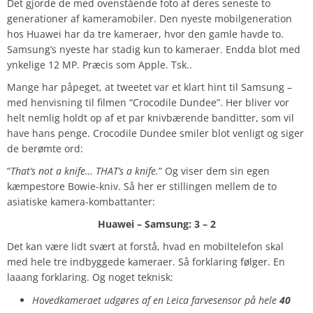
Det gjorde de med ovenstående foto af deres seneste to
generationer af kameramobiler. Den nyeste mobilgeneration
hos Huawei har da tre kameraer, hvor den gamle havde to.
Samsung’s nyeste har stadig kun to kameraer. Endda blot med
ynkelige 12 MP. Præcis som Apple. Tsk..
Mange har påpeget, at tweetet var et klart hint til Samsung –
med henvisning til filmen “Crocodile Dundee”. Her bliver vor
helt nemlig holdt op af et par knivbærende banditter, som vil
have hans penge. Crocodile Dundee smiler blot venligt og siger
de berømte ord:
“
That’s not a knife… THAT’s a knife.
” Og viser dem sin egen
kæmpestore Bowie-kniv. Så her er stillingen mellem de to
asiatiske kamera-kombattanter:
Huawei – Samsung: 3 – 2
Det kan være lidt svært at forstå, hvad en mobiltelefon skal
med hele tre indbyggede kameraer. Så forklaring følger. En
laaang forklaring. Og noget teknisk:
Hovedkameraet udgøres af en Leica farvesensor på hele
40