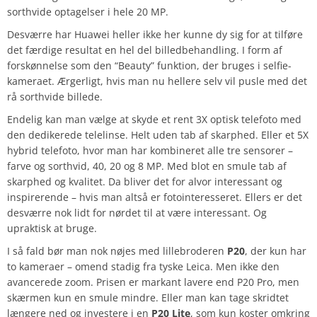
sorthvide optagelser i hele 20 MP.
Desværre har Huawei heller ikke her kunne dy sig for at tilføre
det færdige resultat en hel del billedbehandling. I form af
forskønnelse som den “Beauty” funktion, der bruges i selfie-
kameraet. Ærgerligt, hvis man nu hellere selv vil pusle med det
rå sorthvide billede.
Endelig kan man vælge at skyde et rent 3X optisk telefoto med
den dedikerede telelinse. Helt uden tab af skarphed. Eller et 5X
hybrid telefoto, hvor man har kombineret alle tre sensorer –
farve og sorthvid, 40, 20 og 8 MP. Med blot en smule tab af
skarphed og kvalitet. Da bliver det for alvor interessant og
inspirerende – hvis man altså er fotointeresseret. Ellers er det
desværre nok lidt for nørdet til at være interessant. Og
upraktisk at bruge.
I så fald bør man nok nøjes med lillebroderen
P20
, der kun har
to kameraer – omend stadig fra tyske Leica. Men ikke den
avancerede zoom. Prisen er markant lavere end P20 Pro, men
skærmen kun en smule mindre. Eller man kan tage skridtet
længere ned og investere i en
P20 Lite
, som kun koster omkring