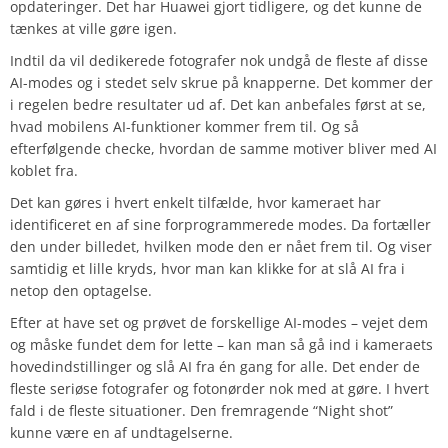
opdateringer. Det har Huawei gjort tidligere, og det kunne de
tænkes at ville gøre igen.
Indtil da vil dedikerede fotografer nok undgå de fleste af disse
AI-modes og i stedet selv skrue på knapperne. Det kommer der
i regelen bedre resultater ud af. Det kan anbefales først at se,
hvad mobilens AI-funktioner kommer frem til. Og så
efterfølgende checke, hvordan de samme motiver bliver med AI
koblet fra.
Det kan gøres i hvert enkelt tilfælde, hvor kameraet har
identificeret en af sine forprogrammerede modes. Da fortæller
den under billedet, hvilken mode den er nået frem til. Og viser
samtidig et lille kryds, hvor man kan klikke for at slå AI fra i
netop den optagelse.
Efter at have set og prøvet de forskellige AI-modes – vejet dem
og måske fundet dem for lette – kan man så gå ind i kameraets
hovedindstillinger og slå AI fra én gang for alle. Det ender de
fleste seriøse fotografer og fotonørder nok med at gøre. I hvert
fald i de fleste situationer. Den fremragende “Night shot”
kunne være en af undtagelserne.