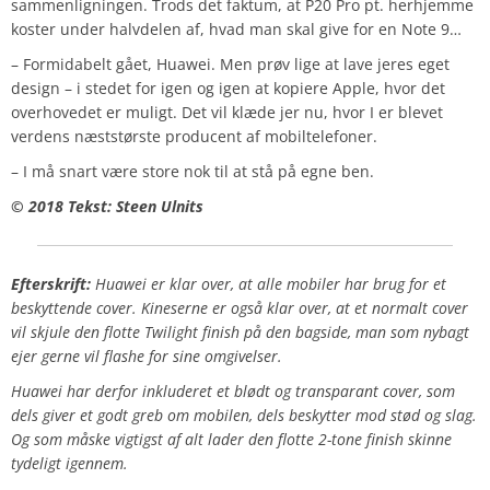
sammenligningen. Trods det faktum, at P20 Pro pt. herhjemme
koster under halvdelen af, hvad man skal give for en Note 9…
– Formidabelt gået, Huawei. Men prøv lige at lave jeres eget
design – i stedet for igen og igen at kopiere Apple, hvor det
overhovedet er muligt. Det vil klæde jer nu, hvor I er blevet
verdens næststørste producent af mobiltelefoner.
– I må snart være store nok til at stå på egne ben.
© 2018 Tekst: Steen Ulnits
Efterskrift:
Huawei er klar over, at alle mobiler har brug for et
beskyttende cover. Kineserne er også klar over, at et normalt cover
vil skjule den flotte Twilight finish på den bagside, man som nybagt
ejer gerne vil flashe for sine omgivelser.
Huawei har derfor inkluderet et blødt og transparant cover, som
dels giver et godt greb om mobilen, dels beskytter mod stød og slag.
Og som måske vigtigst af alt lader den flotte 2-tone finish skinne
tydeligt igennem.