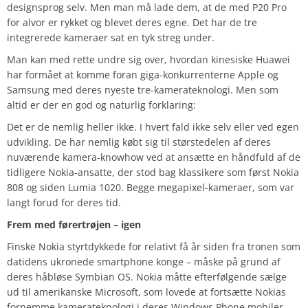
designsprog selv. Men man må lade dem, at de med P20 Pro
for alvor er rykket og blevet deres egne. Det har de tre
integrerede kameraer sat en tyk streg under.
Man kan med rette undre sig over, hvordan kinesiske Huawei
har formået at komme foran giga-konkurrenterne Apple og
Samsung med deres nyeste tre-kamerateknologi. Men som
altid er der en god og naturlig forklaring:
Det er de nemlig heller ikke. I hvert fald ikke selv eller ved egen
udvikling. De har nemlig købt sig til størstedelen af deres
nuværende kamera-knowhow ved at ansætte en håndfuld af de
tidligere Nokia-ansatte, der stod bag klassikere som først Nokia
808 og siden Lumia 1020. Begge megapixel-kameraer, som var
langt forud for deres tid.
Frem med førertrøjen – igen
Finske Nokia styrtdykkede for relativt få år siden fra tronen som
datidens ukronede smartphone konge – måske på grund af
deres håbløse Symbian OS. Nokia måtte efterfølgende sælge
ud til amerikanske Microsoft, som lovede at fortsætte Nokias
fornemme kamerateknologi i deres Windows Phone mobiler.