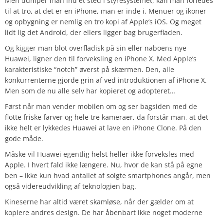
Men dumper man ind et sted i styresystemet, kan man forledes
til at tro, at det er en iPhone, man er inde i. Menuer og ikoner
og opbygning er nemlig en tro kopi af Apple’s iOS. Og meget
lidt lig det Android, der ellers ligger bag brugerfladen.
Og kigger man blot overfladisk på sin eller naboens nye
Huawei, ligner den til forveksling en iPhone X. Med Apple’s
karakteristiske “notch” øverst på skærmen. Den, alle
konkurrenterne gjorde grin af ved introduktionen af iPhone X.
Men som de nu alle selv har kopieret og adopteret…
Først når man vender mobilen om og ser bagsiden med de
flotte friske farver og hele tre kameraer, da forstår man, at det
ikke helt er lykkedes Huawei at lave en iPhone Clone. På den
gode måde.
Måske vil Huawei egentlig helst heller ikke forveksles med
Apple. I hvert fald ikke længere. Nu, hvor de kan stå på egne
ben – ikke kun hvad antallet af solgte smartphones angår, men
også videreudvikling af teknologien bag.
Kineserne har altid været skamløse, når der gælder om at
kopiere andres design. De har åbenbart ikke noget moderne