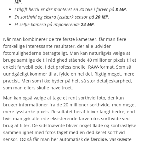
MP
.
I tilgift hertil er der monteret en 3X tele i farver på
8 MP
.
En sorthvid og ekstra lysstærk sensor på
20 MP
.
Et selfie-kamera på imponerende
24 MP
.
Når man kombinerer de tre første kameraer, får man flere
forskellige interessante resultater, der alle udvider
fotomulighederne betragteligt. Man kan naturligvis vælge at
bruge samtlige de til rådighed stående 40 millioner pixels til et
enkelt farvebillede. I det professionelle RAW-format. Som så
uundgåeligt kommer til at fylde en hel del. Rigtig meget, mere
præcist. Men som ikke byder på helt så stor detaljeskarphed,
som man ellers skulle have troet.
Man kan også vælge at tage et rent sorthvid foto, der kun
bruger informationer fra de 20 millioner sorthvide, men meget
mere lysstærke pixels. Resultatet heraf bliver langt bedre, end
hvis man gør allerede eksisterende farvefotos sorthvide ved
brug af filter. De sidstnævnte bliver noget flade og kontrastløse
sammenlignet med fotos taget med en dedikeret sorthvid
sensor. Og så får man her automatisk de færdige, vaskeægte