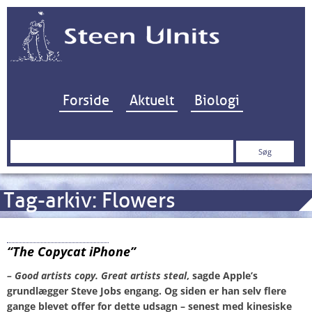
Hop til indhold
Forside
Aktuelt
Biologi
Søg
efter:
Tag-arkiv:
Flowers
Huawei P20 Pro
“The Copycat iPhone”
– Good artists copy. Great artists steal
, sagde Apple’s
grundlægger Steve Jobs engang. Og siden er han selv flere
gange blevet offer for dette udsagn – senest med kinesiske