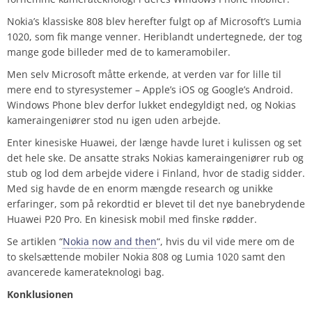
Nokia’s klassiske 808 blev herefter fulgt op af Microsoft’s Lumia
1020, som fik mange venner. Heriblandt undertegnede, der tog
mange gode billeder med de to kameramobiler.
Men selv Microsoft måtte erkende, at verden var for lille til
mere end to styresystemer – Apple’s iOS og Google’s Android.
Windows Phone blev derfor lukket endegyldigt ned, og Nokias
kameraingeniører stod nu igen uden arbejde.
Enter kinesiske Huawei, der længe havde luret i kulissen og set
det hele ske. De ansatte straks Nokias kameraingeniører rub og
stub og lod dem arbejde videre i Finland, hvor de stadig sidder.
Med sig havde de en enorm mængde research og unikke
erfaringer, som på rekordtid er blevet til det nye banebrydende
Huawei P20 Pro. En kinesisk mobil med finske rødder.
Se artiklen “
Nokia now and then
“, hvis du vil vide mere om de
to skelsættende mobiler Nokia 808 og Lumia 1020 samt den
avancerede kamerateknologi bag.
Konklusionen