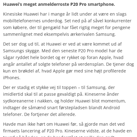
Huawei’s meget anmelderroste
P20 Pro
smartphone.
Kinesiske Huawei har i mange år lidt under at være en slags
mobiltelefonernes underdog. Set ned på af såvel konkurrenter
som købere, der til gengæld har fået rigtig meget for pengene
sammenlignet med eksempelvis ærkerivalen Samsung.
Det ser dog ud til, at Huawei er ved at være kommet ud af
Samsungs skygge. Med den seneste P20 Pro model har de
sågar ryddet hele bordet og er rykket op foran Apple, hvad
angår antallet af solgte telefoner på verdensplan. De tjener dog
kun en brøkdel af, hvad Apple gør med sine højt profilerede
iPhones.
Der er stadig et stykke vej til toppen – til Samsung, der
imidlertid skal til at passe gevaldigt på. Kineserne ånder
sydkoreanerne i nakken, og holder Huawei blot momentum,
indtager de såmænd snart førstepladsen blandt Android
telefoner. De fortjener det allerede.
Havde man ikke hørt om Huawei før, så gjorde man det ved
firmaets lancering af P20 Pro. Kineserne vidste, at de havde en