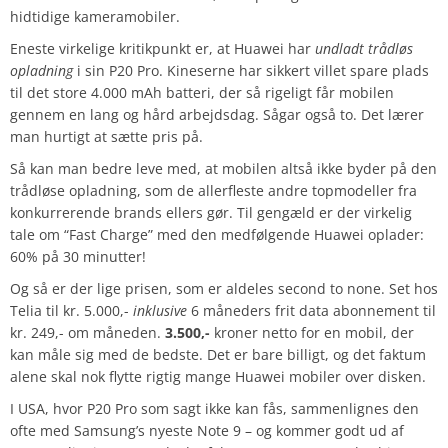
hidtidige kameramobiler.
Eneste virkelige kritikpunkt er, at Huawei har
undladt trådløs
opladning
i sin P20 Pro. Kineserne har sikkert villet spare plads
til det store 4.000 mAh batteri, der så rigeligt får mobilen
gennem en lang og hård arbejdsdag. Sågar også to. Det lærer
man hurtigt at sætte pris på.
Så kan man bedre leve med, at mobilen altså ikke byder på den
trådløse opladning, som de allerfleste andre topmodeller fra
konkurrerende brands ellers gør. Til gengæld er der virkelig
tale om “Fast Charge” med den medfølgende Huawei oplader:
60% på 30 minutter!
Og så er der lige prisen, som er aldeles second to none. Set hos
Telia til kr. 5.000,-
inklusive
6 måneders frit data abonnement til
kr. 249,- om måneden.
3.500,-
kroner netto for en mobil, der
kan måle sig med de bedste. Det er bare billigt, og det faktum
alene skal nok flytte rigtig mange Huawei mobiler over disken.
I USA, hvor P20 Pro som sagt ikke kan fås, sammenlignes den
ofte med Samsung’s nyeste Note 9 – og kommer godt ud af