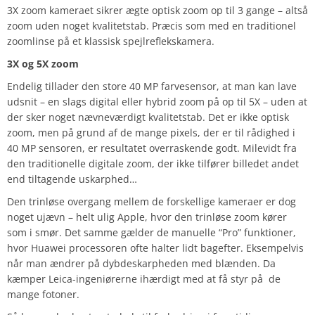
3X zoom kameraet sikrer ægte optisk zoom op til 3 gange – altså
zoom uden noget kvalitetstab. Præcis som med en traditionel
zoomlinse på et klassisk spejlreflekskamera.
3X og 5X zoom
Endelig tillader den store 40 MP farvesensor, at man kan lave
udsnit – en slags digital eller hybrid zoom på op til 5X – uden at
der sker noget nævneværdigt kvalitetstab. Det er ikke optisk
zoom, men på grund af de mange pixels, der er til rådighed i
40 MP sensoren, er resultatet overraskende godt. Milevidt fra
den traditionelle digitale zoom, der ikke tilfører billedet andet
end tiltagende uskarphed…
Den trinløse overgang mellem de forskellige kameraer er dog
noget ujævn – helt ulig Apple, hvor den trinløse zoom kører
som i smør. Det samme gælder de manuelle “Pro” funktioner,
hvor Huawei processoren ofte halter lidt bagefter. Eksempelvis
når man ændrer på dybdeskarpheden med blænden. Da
kæmper Leica-ingeniørerne ihærdigt med at få styr på de
mange fotoner.