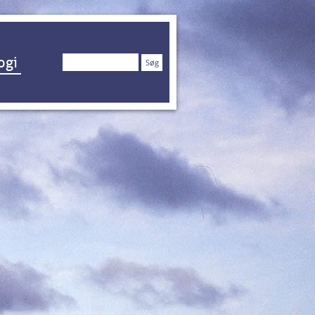
Søg
ogi
efter: