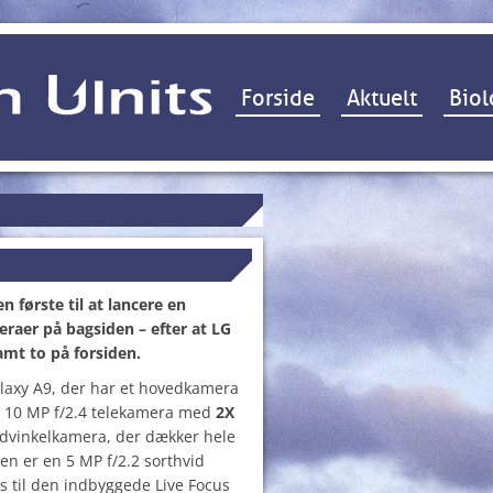
Hop til indhold
Forside
Aktuelt
Biol
n første til at lancere en
raer på bagsiden – efter at LG
amt to på forsiden.
laxy A9, der har et hovedkamera
et 10 MP f/2.4 telekamera med
2X
idvinkelkamera, der dækker hele
en er en 5 MP f/2.2 sorthvid
 til den indbyggede Live Focus