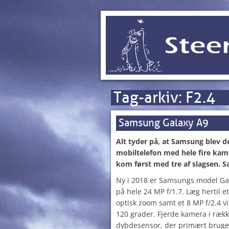
Tag-arkiv:
F2.4
Samsung Galaxy A9
Alt tyder på, at Samsung blev de
mobiltelefon med hele fire kame
kom først med tre af slagsen
. S
Ny i 2018 er Samsungs model Ga
på hele 24 MP f/1.7. Læg hertil 
optisk zoom samt et 8 MP f/2.4 v
120 grader. Fjerde kamera i rækk
dybdesensor, der primært bruges