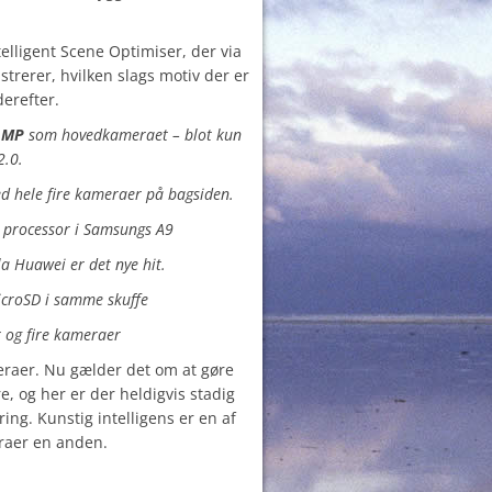
lligent Scene Optimiser, der via
gistrerer, hvilken slags motiv der er
derefter.
 MP
som hovedkameraet – blot kun
2.0.
d hele fire kameraer på bagsiden.
 processor i Samsungs A9
a Huawei er det nye hit.
icroSD i samme skuffe
er og fire kameraer
meraer. Nu gælder det om at gøre
, og her er der heldigvis stadig
ing. Kunstig intelligens er en af
raer en anden.