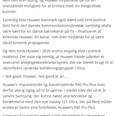
Men den kom aldrig, og Huawei forpassede derfor en
enestående mulighed for at brillere med sin fotografiske
kunnen.
Samtidig blev Huawei Danmark også dømt ude rent politisk.
Dels fordi den danske kommunikationsdirektør samtidig skulle
være vært for en dansk børnekanal på TV – finansieret af
kinesiske Huawei. En kanal, som blev mistænkt for at være
skjult kinesisk propaganda.
Og dels fordi Huawei i 2020 endnu engang kom i politisk
modvind. Det viste sig nemlig, at Huawei havde udviklet et
avanceret
ansigtsgenkendelsesprogram
, der var blevet brugt til at
identificere oprørske befolkningsgrupper i Kina.
– Not good, Huawei. Not good at all….
Huawei’s imponerende og banebrydende P40 Pro Plus kom
derfor aldrig rigtig ud til brugerne. I stedet blev det så ét år
senere Samsung, der kunne høste anerkendelse og
berømmelse med den nye Galaxy S21 Ultra, der på flere måder
endda er bedre end forbilledet Huawei’s P40 Pro Plus.
Samsung har ganske enkelt taget det bedste fra Huawei og