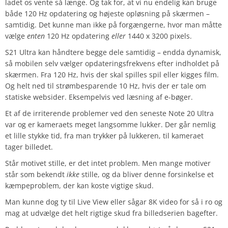
ladet os vente så længe. Og tak for, at vi nu endelig kan bruge
både 120 Hz opdatering og højeste opløsning på skærmen –
samtidig. Det kunne man ikke på forgængerne, hvor man måtte
vælge
enten
120 Hz opdatering
eller
1440 x 3200 pixels.
S21 Ultra kan håndtere begge dele samtidig – endda dynamisk,
så mobilen selv vælger opdateringsfrekvens efter indholdet på
skærmen. Fra 120 Hz, hvis der skal spilles spil eller kigges film.
Og helt ned til strømbesparende 10 Hz, hvis der er tale om
statiske websider. Eksempelvis ved læsning af e-bøger.
Et af de irriterende problemer ved den seneste Note 20 Ultra
var og er kameraets meget langsomme lukker. Der går nemlig
et lille stykke tid, fra man trykker på lukkeren, til kameraet
tager billedet.
Står motivet stille, er det intet problem. Men mange motiver
står som bekendt
ikke
stille, og da bliver denne forsinkelse et
kæmpeproblem, der kan koste vigtige skud.
Man kunne dog ty til Live View eller sågar 8K video for så i ro og
mag at udvælge det helt rigtige skud fra billedserien bagefter.