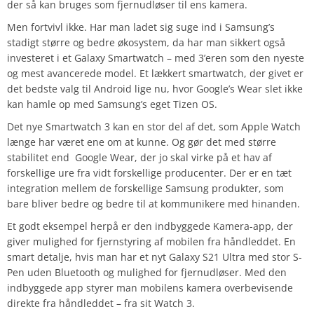
der så kan bruges som fjernudløser til ens kamera.
Men fortvivl ikke. Har man ladet sig suge ind i Samsung’s
stadigt større og bedre økosystem, da har man sikkert også
investeret i et Galaxy Smartwatch – med 3’eren som den nyeste
og mest avancerede model. Et lækkert smartwatch, der givet er
det bedste valg til Android lige nu, hvor Google’s Wear slet ikke
kan hamle op med Samsung’s eget Tizen OS.
Det nye Smartwatch 3 kan en stor del af det, som Apple Watch
længe har været ene om at kunne. Og gør det med større
stabilitet end Google Wear, der jo skal virke på et hav af
forskellige ure fra vidt forskellige producenter. Der er en tæt
integration mellem de forskellige Samsung produkter, som
bare bliver bedre og bedre til at kommunikere med hinanden.
Et godt eksempel herpå er den indbyggede Kamera-app, der
giver mulighed for fjernstyring af mobilen fra håndleddet. En
smart detalje, hvis man har et nyt Galaxy S21 Ultra med stor S-
Pen uden Bluetooth og mulighed for fjernudløser. Med den
indbyggede app styrer man mobilens kamera overbevisende
direkte fra håndleddet – fra sit Watch 3.