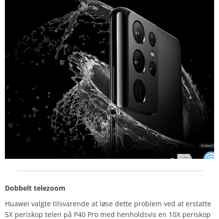
Dobbelt telezoom
Huawei valgte tilsvarende at løse dette problem ved at erstatte
5X periskop telen på P40 Pro med henholdsvis en 10X periskop