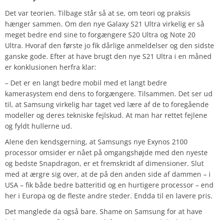
Det var teorien. Tilbage står så at se, om teori og praksis
hænger sammen. Om den nye Galaxy S21 Ultra virkelig er så
meget bedre end sine to forgængere S20 Ultra og Note 20
Ultra. Hvoraf den første jo fik dårlige anmeldelser og den sidste
ganske gode. Efter at have brugt den nye S21 Ultra i en måned
er konklusionen herfra klar:
– Det er en langt bedre mobil med et langt bedre
kamerasystem end dens to forgængere. Tilsammen. Det ser ud
til, at Samsung virkelig har taget ved lære af de to foregående
modeller og deres tekniske fejlskud. At man har rettet fejlene
og fyldt hullerne ud.
Alene den kendsgerning, at Samsungs nye Exynos 2100
processor omsider er nået på omgangshøjde med den nyeste
og bedste Snapdragon, er et fremskridt af dimensioner. Slut
med at ærgre sig over, at de på den anden side af dammen – i
USA – fik både bedre batteritid og en hurtigere processor – end
her i Europa og de fleste andre steder. Endda til en lavere pris.
Det manglede da også bare. Shame on Samsung for at have