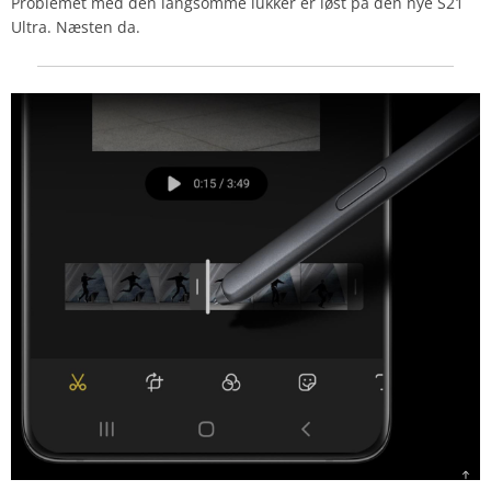
Problemet med den langsomme lukker er løst på den nye S21
Ultra. Næsten da.