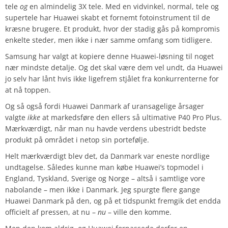
tele
og
en almindelig 3X tele. Med en vidvinkel, normal, tele og
supertele har Huawei skabt et fornemt fotoinstrument til de
kræsne brugere. Et produkt, hvor der stadig gås på kompromis
enkelte steder, men ikke i nær samme omfang som tidligere.
Samsung har valgt at kopiere denne Huawei-løsning til noget
nær mindste detalje. Og det skal være dem vel undt, da Huawei
jo selv har lånt hvis ikke ligefrem stjålet fra konkurrenterne for
at nå toppen.
Og så også fordi Huawei Danmark af uransagelige årsager
valgte
ikke
at markedsføre den ellers så ultimative P40 Pro Plus.
Mærkværdigt, når man nu havde verdens ubestridt bedste
produkt på området i netop sin portefølje.
Helt mærkværdigt blev det, da Danmark var eneste nordlige
undtagelse. Således kunne man købe Huawei’s topmodel i
England, Tyskland, Sverige og Norge – altså i samtlige vore
nabolande – men ikke i Danmark. Jeg spurgte flere gange
Huawei Danmark på den, og på et tidspunkt fremgik det endda
officielt af pressen, at nu –
nu
– ville den komme.