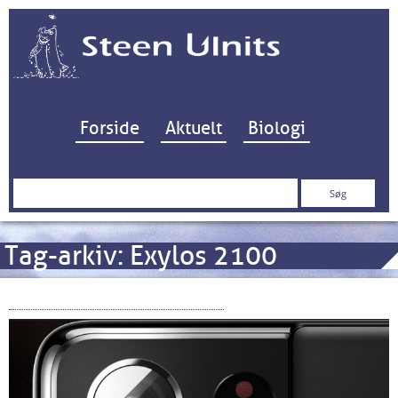
Hop til indhold
Forside
Aktuelt
Biologi
Søg
efter:
Tag-arkiv:
Exylos 2100
Samsung Galaxy S21 Ultra