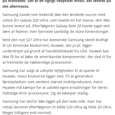
på markedet. Det er en rigtigt vellykket mobil, der leverer på
det allermeste.
Samsung havde som bekendt ikke den ønskede succes med
sidste års Galaxy
S20 Ultra
, som lovede en hel masse, den ikke
kunne levere på. Efterfølgeren Galaxy
Note 20
havde taget ved
lære af fejlene, men fjernede samtidig de store forventninger.
Med den nye
S21 Ultra
har koreanske Samsung skelet kraftigt
til sin kinesiske konkurrent, Huawei, der jo pt. ligger
underdrejet på grund af handelsblokade fra USA. Huawei kan
ikke få lov at købe de amerikanske komponenter, der skal til for
at fremstille de nødvendige processorer.
Samsung har valgt at udnytte lejligheden til at sparke til
Huawei, mens kineserne ligger ned. Til at generobre
førstepladsen som verdens største mobilproducent, mens
Huawei må kæmpe for at udvikle egne erstatninger for deres
hidtidige Kirin processorer. Og de kæmper stadig.
Samsung har derfor ikke ligget på den lade side, men har
netop lanceret efterfølgeren til både S20 Ultra og Note 20 Ultra.
Meget tidligere end normalt.