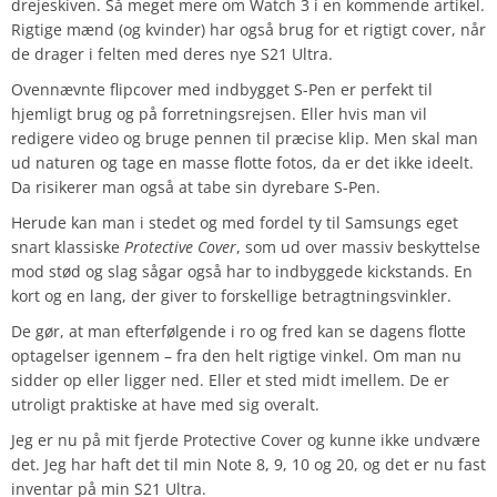
drejeskiven. Så meget mere om Watch 3 i en kommende artikel.
Rigtige mænd (og kvinder) har også brug for et rigtigt cover, når
de drager i felten med deres nye S21 Ultra.
Ovennævnte flipcover med indbygget S-Pen er perfekt til
hjemligt brug og på forretningsrejsen. Eller hvis man vil
redigere video og bruge pennen til præcise klip. Men skal man
ud naturen og tage en masse flotte fotos, da er det ikke ideelt.
Da risikerer man også at tabe sin dyrebare S-Pen.
Herude kan man i stedet og med fordel ty til Samsungs eget
snart klassiske
Protective Cover
, som ud over massiv beskyttelse
mod stød og slag sågar også har to indbyggede kickstands. En
kort og en lang, der giver to forskellige betragtningsvinkler.
De gør, at man efterfølgende i ro og fred kan se dagens flotte
optagelser igennem – fra den helt rigtige vinkel. Om man nu
sidder op eller ligger ned. Eller et sted midt imellem. De er
utroligt praktiske at have med sig overalt.
Jeg er nu på mit fjerde Protective Cover og kunne ikke undvære
det. Jeg har haft det til min Note 8, 9, 10 og 20, og det er nu fast
inventar på min S21 Ultra.