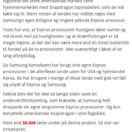
tilgodese det store amerikanske marked samt
hjemmemarkedet med Snapdragon topmodellen, som de må
købe sig til. Mens resten af verden har måttet nøjes med
Samsung’s egen billigere og ringere ydende Exynos processor.
Tests har vist, at Exynos processorer hurtigere løber varme og
må drosle ned på hastigheden, og at strømforbruget er så
meget højere, at der der kan være mere end én times batteritid
til forskel på de to processorer. Ikke uvæsentligt i løbet af en
lang arbejdsdag.
Da Samsung konsekvent har brugt sine egne Exynos
processorer i de allerfleste lande uden for USA og hjemlandet
Korea, da har brugere i mange af disse lande med god ret følt
sig snydt af Exynos og Samsung.
Faktisk blev der for ikke så længe siden lavet en
underskriftindsamling, som krævede, at Samsung helt
droppede sin egne langsomme Exynos processorer. Og kun
benyttede amerikanske Snapdragon i sine flagskibe.
Flere end
50.000
skrev under på denne protest. Så stor var
irritationen.