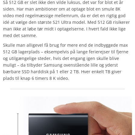
Så 512 GB er slet ikke den vilde luksus, det var for blot et år
siden. Har man ambitioner om at optage blot en smule 8K
video med regelmæssige mellemrum, da er det en rigtig god
idé at vælge den største S21 Ultra model. Med 512 GB risikerer
man ikke at løbe tør midt i optagelserne. I hvert fald ikke lige
med det samme.
Skulle man alligevel få brug for mere end de indbyggede max
512 GB lagerplads – eksempelvis på lange ferierejser til fjerne
og utilgængelige steder, hvis det engang igen skulle blive
muligt – da tilbyder Samsung ovenstående lille og yderst
bærbare SSD harddisk på 1 eller 2 TB. Hver enkelt TB giver
plads til knap 6 timers 8 K video.