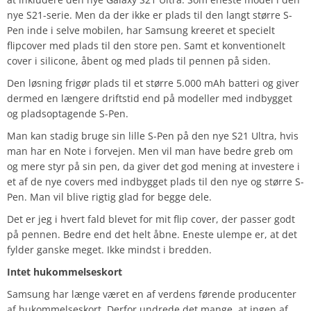
nye S21-serie. Men da der ikke er plads til den langt større S-
Pen inde i selve mobilen, har Samsung kreeret et specielt
flipcover med plads til den store pen. Samt et konventionelt
cover i silicone, å
bent og med plads til pennen på siden.
Den løsning frigør plads til et større 5.000 mAh batteri og giver
dermed en længere driftstid end på modeller med indbygget
og pladsoptagende S-Pen.
Man kan stadig bruge sin lille S-Pen på den nye S21 Ultra, hvis
man har en Note i forvejen. Men vil man have bedre greb om
og mere styr på sin pen, da giver det god mening at investere i
et af de nye covers med indbygget plads til den nye og større S-
Pen. Man vil blive rigtig glad for begge dele.
Det er jeg i hvert fald blevet for mit flip cover, der passer godt
på pennen. Bedre end det helt åbne. Eneste ulempe er, at det
fylder ganske meget. Ikke mindst i bredden.
Intet hukommelseskort
Samsung har længe været en af verdens førende producenter
af hukommelseskort. Derfor undrede det mange, at ingen af