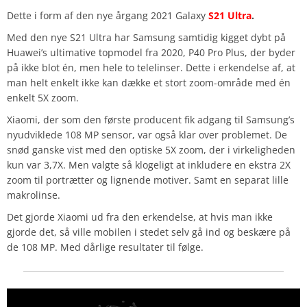
Dette i form af den nye årgang 2021 Galaxy
S21 Ultra
.
Med den nye S21 Ultra har Samsung samtidig kigget dybt på
Huawei’s ultimative topmodel fra 2020, P40 Pro Plus, der byder
på ikke blot én, men hele to telelinser. Dette i erkendelse af, at
man helt enkelt ikke kan dække et stort zoom-område med én
enkelt 5X zoom.
Xiaomi, der som den første producent fik adgang til Samsung’s
nyudviklede 108 MP sensor, var også klar over problemet. De
snød ganske vist med den optiske 5X zoom, der i virkeligheden
kun var 3,7X. Men valgte så klogeligt at inkludere en ekstra 2X
zoom til portrætter og lignende motiver. Samt en separat lille
makrolinse.
Det gjorde Xiaomi ud fra den erkendelse, at hvis man ikke
gjorde det, så ville mobilen i stedet selv gå ind og beskære på
de 108 MP. Med dårlige resultater til følge.