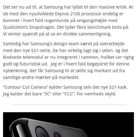
Det ser nu ud til, at Samsung har lyttet til den massive kritik. At
de med den nyudviklede Exynos 2100 processor endelig er
kommet i hvert fald nogenlunde på omgangshøjde med
Qualcomm’s Snapdragon. Det tyder flere benchmark tests på.
Vi venter spændt på at se en direkte sammenligning.
Samtidig har Samsung’s design-team været på overarbejde
med den nye S21-serie. De har virkelig lagt sig i selen, og det
klodsede telemodul er nu integreret i rammen, hvilket ser rigtig
godt og futuristisk ud. Jeg er i hvert fald begejstret for denne
nytænkning, der får Samsung til at skille sig markant ud fra
samtlige andre mærker på markedet.
”Contour Cut Camera” kalder Samsung selv det nye S21-look.
Jeg kalder det bare “3C” eller “CCC”. For nemheds skyld.