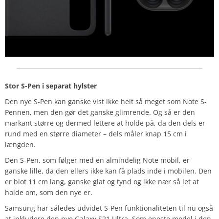
Stor S-Pen i separat hylster
Den nye S-Pen kan ganske vist ikke helt så meget som Note S-
Pennen, men den gør det ganske glimrende. Og så er den
markant større og dermed lettere at holde på, da den dels er
rund med en større diameter – dels måler knap 15 cm i
længden.
Den S-Pen, som følger med en almindelig Note mobil, er
ganske lille, da den ellers ikke kan få plads inde i mobilen. Den
er blot 11 cm lang, ganske glat og tynd og ikke nær så let at
holde om, som den nye er.
Samsung har således udvidet S-Pen funktionaliteten til nu også
at inkludere den nye Galaxy S21 Ultra. Som eneste model i den