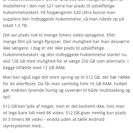
modellerne i den nye S21-serie har plads til udskiftelige
hukommelseskort. På forgængeren S20 Ultra kunne man
supplere den indbyggede hukommelse, så man nåede op på
totalt 1,5 TB.
Det var plads nok til mange timers video-optagelse. Eller
mange film på lange flyrejser. Den mulighed har man desværre
ikke længere. I dag er der ikke plads til udskiftelige
hukommelseskort, og den indbyggede hukommelse starter nu
ved 128 GB med mulighed for at vælge 256 GB som alternativ. I
begge tilfælde med 12 GB RAM.
Man kan også tage det store spring op til 512 GB, der bør række
for de allerfleste. Da får man samtidig hele 16 GB RAM, hvilket
gør mobilen lynende hurtig og suveræn til både multitasking og
spil.
512 GB kan lyde af meget, men er det bestemt ikke, hvis man
vil lege bare lidt med 8K video. 512 GB giver nemlig kun plads
til 3 timers 8K video – endda uden at tælle Android
styresystemet med…