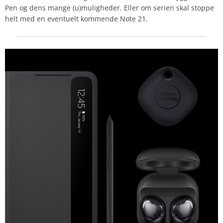
Pen og dens mange (u)muligheder. Eller om serien skal stoppe
helt med en eventuelt kommende Note 21.