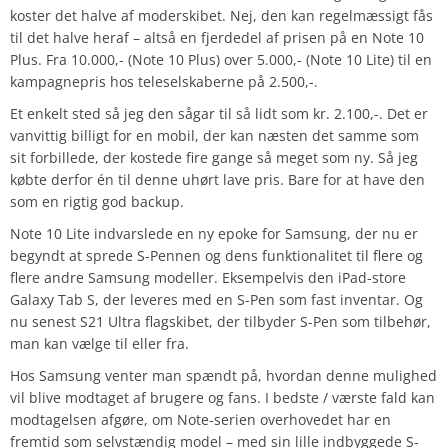
koster det halve af moderskibet. Nej, den kan regelmæssigt fås
til det halve heraf – altså en fjerdedel af prisen på en Note 10
Plus. Fra 10.000,- (Note 10 Plus) over 5.000,- (Note 10 Lite) til en
kampagnepris hos teleselskaberne på 2.500,-.
Et enkelt sted så jeg den sågar til så lidt som kr. 2.100,-. Det er
vanvittig billigt for en mobil, der kan næsten det samme som
sit forbillede, der kostede fire gange så meget som ny. Så jeg
købte derfor én til denne uhørt lave pris. Bare for at have den
som en rigtig god backup.
Note 10 Lite indvarslede en ny epoke for Samsung, der nu er
begyndt at sprede S-Pennen og dens funktionalitet til flere og
flere andre Samsung modeller. Eksempelvis den iPad-store
Galaxy Tab S, der leveres med en S-Pen som fast inventar. Og
nu senest S21 Ultra flagskibet, der tilbyder S-Pen som tilbehør,
man kan vælge til eller fra.
Hos Samsung venter man spændt på, hvordan denne mulighed
vil blive modtaget af brugere og fans. I bedste / værste fald kan
modtagelsen afgøre, om Note-serien overhovedet har en
fremtid som selvstændig model – med sin lille indbyggede S-