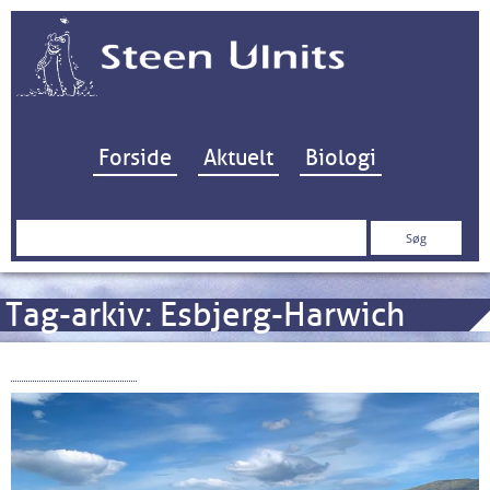
Hop til indhold
Forside
Aktuelt
Biologi
Søg
efter:
Tag-arkiv:
Esbjerg-Harwich
Windermere