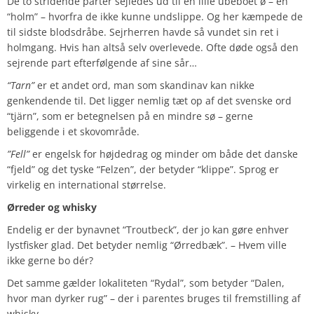
De to stridende parter sejledes ud til en lille ubeboet ø – en
“holm” – hvorfra de ikke kunne undslippe. Og her kæmpede de
til sidste blodsdråbe. Sejrherren havde så vundet sin ret i
holmgang. Hvis han altså selv overlevede. Ofte døde også den
sejrende part efterfølgende af sine sår…
“Tarn”
er et andet ord, man som skandinav kan nikke
genkendende til. Det ligger nemlig tæt op af det svenske ord
“tjärn”, som er betegnelsen på en mindre sø – gerne
beliggende i et skovområde.
”Fell”
er engelsk for højdedrag og minder om både det danske
“fjeld” og det tyske “Felzen”, der betyder “klippe”. Sprog er
virkelig en international størrelse.
Ørreder og whisky
Endelig er der bynavnet “Troutbeck”, der jo kan gøre enhver
lystfisker glad. Det betyder nemlig “Ørredbæk”. – Hvem ville
ikke gerne bo dér?
Det samme gælder lokaliteten “Rydal”, som betyder “Dalen,
hvor man dyrker rug” – der i parentes bruges til fremstilling af
whisky.