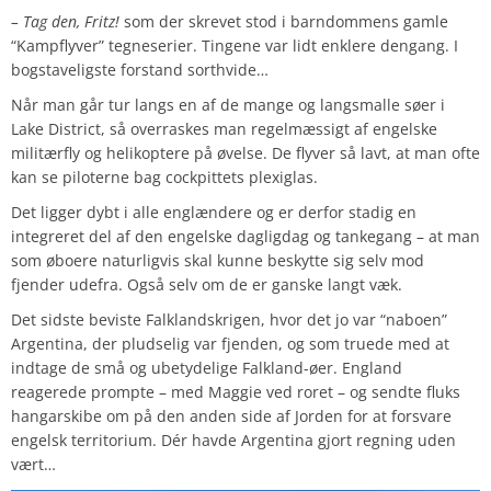
– Tag den, Fritz!
som der skrevet stod i barndommens gamle
“Kampflyver” tegneserier. Tingene var lidt enklere dengang. I
bogstaveligste forstand sorthvide…
Når man går tur langs en af de mange og langsmalle søer i
Lake District, så overraskes man regelmæssigt af engelske
militærfly og helikoptere på øvelse. De flyver så lavt, at man ofte
kan se piloterne bag cockpittets plexiglas.
Det ligger dybt i alle englændere og er derfor stadig en
integreret del af den engelske dagligdag og tankegang – at man
som øboere naturligvis skal kunne beskytte sig selv mod
fjender udefra. Også selv om de er ganske langt væk.
Det sidste beviste Falklandskrigen, hvor det jo var “naboen”
Argentina, der pludselig var fjenden, og som truede med at
indtage de små og ubetydelige Falkland-øer. England
reagerede prompte – med Maggie ved roret – og sendte fluks
hangarskibe om på den anden side af Jorden for at forsvare
engelsk territorium. Dér havde Argentina gjort regning uden
vært…