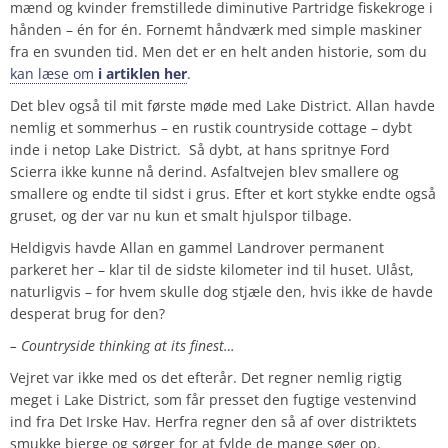
mænd og kvinder fremstillede diminutive Partridge fiskekroge i
hånden – én for én. Fornemt håndværk med simple maskiner
fra en svunden tid. Men det er en helt anden historie, som du
kan læse om
i artiklen her
.
Det blev også til mit første møde med Lake District. Allan havde
nemlig et sommerhus – en rustik countryside cottage – dybt
inde i netop Lake District. Så dybt, at hans spritnye Ford
Scierra ikke kunne nå derind. Asfaltvejen blev smallere og
smallere og endte til sidst i grus. Efter et kort stykke endte også
gruset, og der var nu kun et smalt hjulspor tilbage.
Heldigvis havde Allan en gammel Landrover permanent
parkeret her – klar til de sidste kilometer ind til huset. Ulåst,
naturligvis – for hvem skulle dog stjæle den, hvis ikke de havde
desperat brug for den?
– Countryside thinking at its finest…
Vejret var ikke med os det efterår. Det regner nemlig rigtig
meget i Lake District, som får presset den fugtige vestenvind
ind fra Det Irske Hav. Herfra regner den så af over distriktets
smukke bjerge og sørger for at fylde de mange søer op.