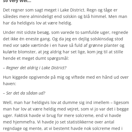
So Very Wet…
Det regner som sagt meget i Lake District. Regn og tåge er
således mere almindeligt end solskin og blå himmel. Men man
har da heldigvis lov at være heldig.
Under mit sidste besøg, som varede to samfulde uger, regnede
det ikke én eneste gang. Og da jeg en dejlig solskinsdag stod
med vor søde værtinde i en have så fuld af grønne planter og
kulørte blomster, at jeg aldrig har set lige, kom jeg til at stille
hende et meget dumt spørgsmål:
– Regner det aldrig i Lake District?
Hun kiggede opgivende på mig og viftede med en hånd ud over
haven:
– Ser det da sådan ud?
Well, man har heldigvis lov at dumme sig ind imellem – ligesom
man har lov at være heldig med vejret, som vi jo var det i begge
uger. Faktisk havde vi brug for mere solcreme, end vi havde
med hjemmefra. Vi havde jo set statistikkerne over antal
regndage og mente, at vi bestemt havde nok solcreme med i