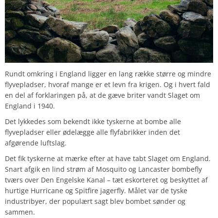
Rundt omkring i England ligger en lang række større og mindre
flyvepladser, hvoraf mange er et levn fra krigen. Og i hvert fald
en del af forklaringen på, at de gæve briter vandt Slaget om
England i 1940.
Det lykkedes som bekendt ikke tyskerne at bombe alle
flyvepladser eller ødelægge alle flyfabrikker inden det
afgørende luftslag.
Det fik tyskerne at mærke efter at have tabt Slaget om England.
Snart afgik en lind strøm af Mosquito og Lancaster bombefly
tværs over Den Engelske Kanal – tæt eskorteret og beskyttet af
hurtige Hurricane og Spitfire jagerfly. Målet var de tyske
industribyer, der populært sagt blev bombet sønder og
sammen.