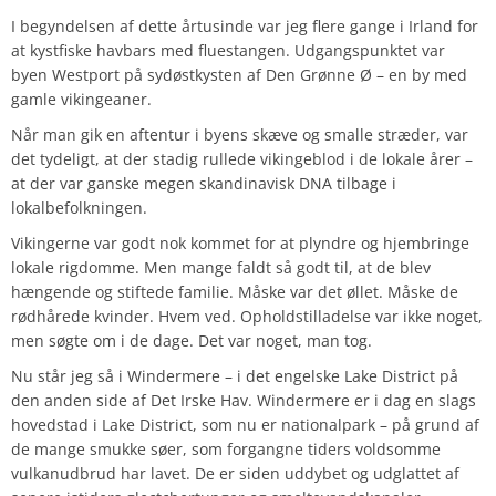
I begyndelsen af dette årtusinde var jeg flere gange i Irland for
at kystfiske havbars med fluestangen. Udgangspunktet var
byen Westport på sydøstkysten af Den Grønne Ø – en by med
gamle vikingeaner.
Når man gik en aftentur i byens skæve og smalle stræder, var
det tydeligt, at der stadig rullede vikingeblod i de lokale årer –
at der var ganske megen skandinavisk DNA tilbage i
lokalbefolkningen.
Vikingerne var godt nok kommet for at plyndre og hjembringe
lokale rigdomme. Men mange faldt så godt til, at de blev
hængende og stiftede familie. Måske var det øllet. Måske de
rødhårede kvinder. Hvem ved. Opholdstilladelse var ikke noget,
men søgte om i de dage. Det var noget, man tog.
Nu står jeg så i Windermere – i det engelske Lake District på
den anden side af Det Irske Hav. Windermere er i dag en slags
hovedstad i Lake District, som nu er nationalpark – på grund af
de mange smukke søer, som forgangne tiders voldsomme
vulkanudbrud har lavet. De er siden uddybet og udglattet af