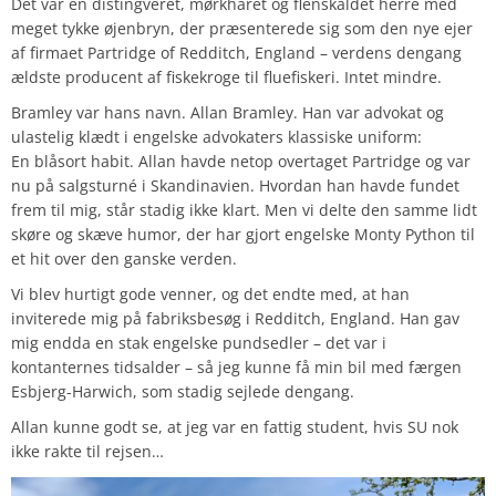
Det var en distingveret, mørkhåret og flenskaldet herre med
meget tykke øjenbryn, der præsenterede sig som den nye ejer
af firmaet Partridge of Redditch, England – verdens dengang
ældste producent af fiskekroge til fluefiskeri. Intet mindre.
Bramley var hans navn. Allan Bramley. Han var advokat og
ulastelig klædt i engelske advokaters klassiske uniform:
En blåsort habit. Allan havde netop overtaget Partridge og var
nu på salgsturné i Skandinavien. Hvordan han havde fundet
frem til mig, står stadig ikke klart. Men vi delte den samme lidt
skøre og skæve humor, der har gjort engelske Monty Python til
et hit over den ganske verden.
Vi blev hurtigt gode venner, og det endte med, at han
inviterede mig på fabriksbesøg i Redditch, England. Han gav
mig endda en stak engelske pundsedler – det var i
kontanternes tidsalder – så jeg kunne få min bil med færgen
Esbjerg-Harwich, som stadig sejlede dengang.
Allan kunne godt se, at jeg var en fattig student, hvis SU nok
ikke rakte til rejsen…