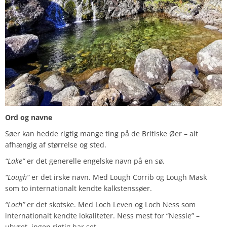
Ord og navne
Søer kan hedde rigtig mange ting på de Britiske Øer – alt
afhængig af størrelse og sted.
“Lake”
er det generelle engelske navn på en sø.
“Lough”
er det irske navn. Med Lough Corrib og Lough Mask
som to internationalt kendte kalkstenssøer.
“Loch”
er det skotske. Med Loch Leven og Loch Ness som
internationalt kendte lokaliteter. Ness mest for “Nessie” –
uhyret, ingen rigtig har set.