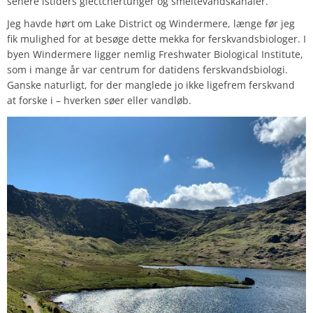
senere istiders glectchertunger og smeltevandskanaler.
Jeg havde hørt om Lake District og Windermere, længe før jeg
fik mulighed for at besøge dette mekka for ferskvandsbiologer. I
byen Windermere ligger nemlig Freshwater Biological Institute,
som i mange år var centrum for datidens ferskvandsbiologi.
Ganske naturligt, for der manglede jo ikke ligefrem ferskvand
at forske i – hverken søer eller vandløb.