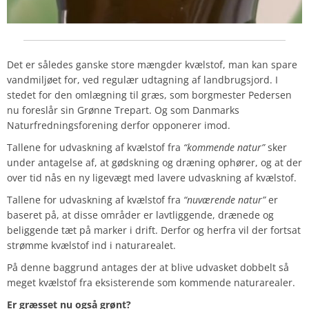
Det er således ganske store mængder kvælstof, man kan spare
vandmiljøet for, ved regulær udtagning af landbrugsjord. I
stedet for den omlægning til græs, som borgmester Pedersen
nu foreslår sin Grønne Trepart. Og som Danmarks
Naturfredningsforening derfor opponerer imod.
Tallene for udvaskning af kvælstof fra
“kommende natur”
sker
under antagelse af, at gødskning og dræning ophører, og at der
over tid nås en ny ligevægt med lavere udvaskning af kvælstof.
Tallene for udvaskning af kvælstof fra
“nuværende natur”
er
baseret på, at disse områder er lavtliggende, drænede og
beliggende tæt på marker i drift. Derfor og herfra vil der fortsat
strømme kvælstof ind i naturarealet.
På denne baggrund antages der at blive udvasket dobbelt så
meget kvælstof fra eksisterende som kommende naturarealer.
Er græsset nu også grønt?