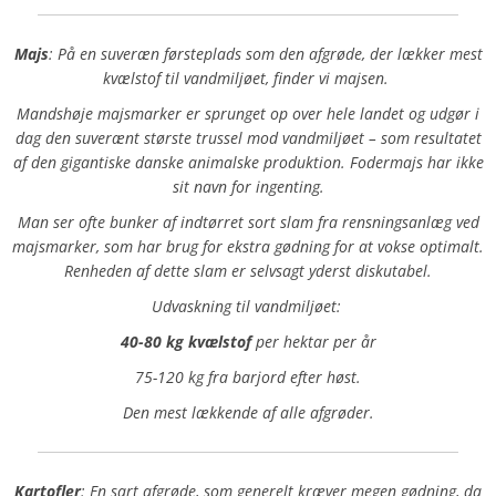
Majs
: På en suveræn førsteplads som den afgrøde, der lækker mest
kvælstof til vandmiljøet, finder vi majsen.
Mandshøje majsmarker er sprunget op over hele landet og udgør i
dag den suverænt største trussel mod vandmiljøet – som resultatet
af den gigantiske danske animalske produktion. Fodermajs har ikke
sit navn for ingenting.
Man ser ofte bunker af indtørret sort slam fra rensningsanlæg ved
majsmarker, som har brug for ekstra gødning for at vokse optimalt.
Renheden af dette slam er selvsagt yderst diskutabel.
Udvaskning til vandmiljøet:
40-80 kg kvælstof
per hektar per år
75-120 kg fra barjord efter høst.
Den mest lækkende af alle afgrøder.
Kartofler
: En sart afgrøde, som generelt kræver megen gødning, da