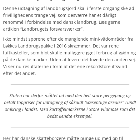
Denne udtagning af landbrugsjord skal i første omgang ske ad
frivillighedens trange vej, som desværre har et dårligt
renommé i forbindelse med dansk landbrug. Læs gerne
artiklen “Landbrugets forsvarsværker”.
Ikke mindst sporene efter de manglende mini-vådområder fra
Løkkes Landbrugspakke i 2016 skræmmer. Det var rene
luftkasteller, som blot skulle muliggøre øget forbrug af gødning
på de danske marker. Uden at levere det lovede den anden vej.
Vi ser nu resultaterne i form af det ene rekordstore iltsvind
efter det andet.
Staten har derfor måttet ud med den helt store pengepung og
betalt toppriser for udtagning af såkaldt “væsentlige arealer” rundt
omkring i landet. Med kartoffelmarkerne i Store Vildmose som det
bedst kendte eksempel.
Her har danske skatteborgere måtte punge ud med op til