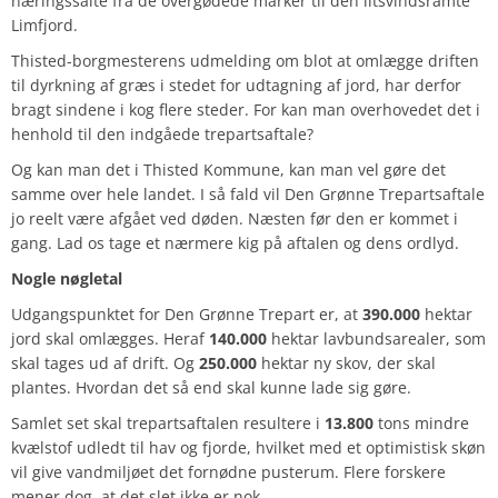
næringssalte fra de overgødede marker til den iltsvindsramte
Limfjord.
Thisted-borgmesterens udmelding om blot at omlægge driften
til dyrkning af græs i stedet for udtagning af jord, har derfor
bragt sindene i kog flere steder. For kan man overhovedet det i
henhold til den indgåede trepartsaftale?
Og kan man det i Thisted Kommune, kan man vel gøre det
samme over hele landet. I så fald vil Den Grønne Trepartsaftale
jo reelt være afgået ved døden. Næsten før den er kommet i
gang. Lad os tage et nærmere kig på aftalen og dens ordlyd.
Nogle nøgletal
Udgangspunktet for Den Grønne Trepart er, at
390.000
hektar
jord skal omlægges. Heraf
140.000
hektar lavbundsarealer, som
skal tages ud af drift. Og
250.000
hektar ny skov, der skal
plantes. Hvordan det så end skal kunne lade sig gøre.
Samlet set skal trepartsaftalen resultere i
13.800
tons mindre
kvælstof udledt til hav og fjorde, hvilket med et optimistisk skøn
vil give vandmiljøet det fornødne pusterum. Flere forskere
mener dog, at det slet ikke er nok.