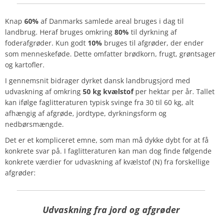
Knap
60%
af Danmarks samlede areal bruges i dag til
landbrug. Heraf bruges omkring
80%
til dyrkning af
foderafgrøder. Kun godt
10%
bruges til afgrøder, der ender
som menneskeføde. Dette omfatter brødkorn, frugt, grøntsager
og kartofler.
I gennemsnit bidrager dyrket dansk landbrugsjord med
udvaskning af omkring
50 kg kvælstof
per hektar per år. Tallet
kan ifølge faglitteraturen typisk svinge fra 30 til 60 kg, alt
afhængig af afgrøde, jordtype, dyrkningsform og
nedbørsmængde.
Det er et kompliceret emne, som man må dykke dybt for at få
konkrete svar på. I faglitteraturen kan man dog finde følgende
konkrete værdier for udvaskning af kvælstof (N) fra forskellige
afgrøder:
Udvaskning fra jord og afgrøder