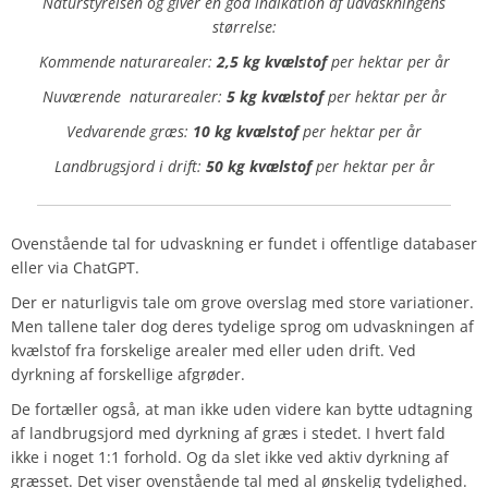
Naturstyrelsen og giver en god indikation af udvaskningens
størrelse:
Kommende naturarealer:
2,5 kg kvælstof
per hektar per år
Nuværende
naturarealer:
5 kg kvælstof
per hektar per år
Vedvarende græs:
10 kg kvælstof
per hektar per år
Landbrugsjord i drift:
50 kg kvælstof
per hektar per år
Ovenstående tal for udvaskning er fundet i offentlige databaser
eller via ChatGPT.
Der er naturligvis tale om grove overslag med store variationer.
Men tallene taler dog deres tydelige sprog om udvaskningen af
kvælstof fra forskelige arealer med eller uden drift. Ved
dyrkning af forskellige afgrøder.
De fortæller også, at man ikke uden videre kan bytte udtagning
af landbrugsjord med dyrkning af græs i stedet. I hvert fald
ikke i noget 1:1 forhold. Og da slet ikke ved aktiv dyrkning af
græsset. Det viser ovenstående tal med al ønskelig tydelighed.