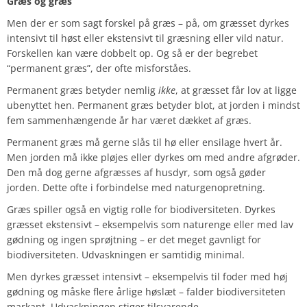
Græs og græs
Men der er som sagt forskel på græs – på, om græsset dyrkes
intensivt til høst eller ekstensivt til græsning eller vild natur.
Forskellen kan være dobbelt op. Og så er der begrebet
“permanent græs”, der ofte misforståes.
Permanent græs betyder nemlig
ikke
, at græsset får lov at ligge
ubenyttet hen. Permanent græs betyder blot, at jorden i mindst
fem sammenhængende år har været dækket af græs.
Permanent græs må gerne slås til hø eller ensilage hvert år.
Men jorden må ikke pløjes eller dyrkes om med andre afgrøder.
Den må dog gerne afgræsses af husdyr, som også gøder
jorden. Dette ofte i forbindelse med naturgenopretning.
Græs spiller også en vigtig rolle for biodiversiteten. Dyrkes
græsset ekstensivt – eksempelvis som naturenge eller med lav
gødning og ingen sprøjtning – er det meget gavnligt for
biodiversiteten. Udvaskningen er samtidig minimal.
Men dyrkes græsset intensivt – eksempelvis til foder med høj
gødning og måske flere årlige høslæt – falder biodiversiteten
markant. Udvaskningen stiger tilsvarende.