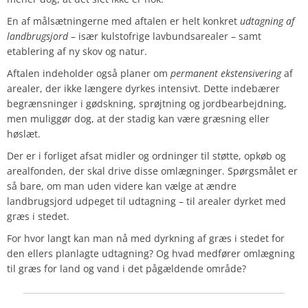
En af målsætningerne med aftalen er helt konkret
udtagning af
landbrugsjord
– især kulstofrige lavbundsarealer – samt
etablering af ny skov og natur.
Aftalen indeholder også planer om
permanent ekstensivering
af
arealer, der ikke længere dyrkes intensivt. Dette indebærer
begrænsninger i gødskning, sprøjtning og jordbearbejdning,
men muliggør dog, at der stadig kan være græsning eller
høslæt.
Der er i forliget afsat midler og ordninger til støtte, opkøb og
arealfonden, der skal drive disse omlægninger. Spørgsmålet er
så bare, om man uden videre kan vælge at ændre
landbrugsjord udpeget til udtagning – til arealer dyrket med
græs i stedet.
For hvor langt kan man nå med dyrkning af græs i stedet for
den ellers planlagte udtagning? Og hvad medfører omlægning
til græs for land og vand i det pågældende område?