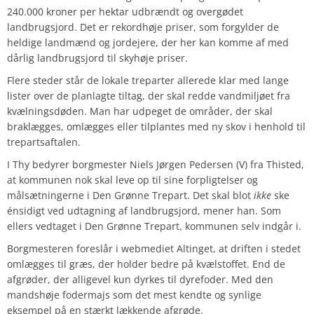
240.000 kroner per hektar udbrændt og overgødet
landbrugsjord. Det er rekordhøje priser, som forgylder de
heldige landmænd og jordejere, der her kan komme af med
dårlig landbrugsjord til skyhøje priser.
Flere steder står de lokale treparter allerede klar med lange
lister over de planlagte tiltag, der skal redde vandmiljøet fra
kvælningsdøden. Man har udpeget de områder, der skal
braklægges, omlægges eller tilplantes med ny skov i henhold til
trepartsaftalen.
I Thy bedyrer borgmester Niels Jørgen Pedersen (V) fra Thisted,
at kommunen nok skal leve op til sine forpligtelser og
målsætningerne i Den Grønne Trepart. Det skal blot
ikke
ske
énsidigt ved udtagning af landbrugsjord, mener han. Som
ellers vedtaget i Den Grønne Trepart, kommunen selv indgår i.
Borgmesteren foreslår i webmediet Altinget, at driften i stedet
omlægges til græs, der holder bedre på kvælstoffet. End de
afgrøder, der alligevel kun dyrkes til dyrefoder. Med den
mandshøje fodermajs som det mest kendte og synlige
eksempel på en stærkt lækkende afgrøde.