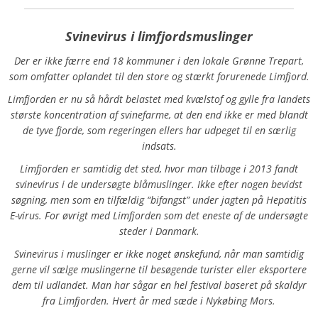
Svinevirus i limfjordsmuslinger
Der er ikke færre end 18 kommuner i den lokale Grønne Trepart,
som omfatter oplandet til den store og stærkt forurenede Limfjord.
Limfjorden er nu så hårdt belastet med kvælstof og gylle fra landets
største koncentration af svinefarme, at den end ikke er med blandt
de tyve fjorde, som regeringen ellers har udpeget til en særlig
indsats.
Limfjorden er samtidig det sted, hvor man tilbage i 2013 fandt
svinevirus i de undersøgte blåmuslinger. Ikke efter nogen bevidst
søgning, men som en tilfældig “bifangst” under jagten på Hepatitis
E-virus. For øvrigt med Limfjorden som det eneste af de undersøgte
steder i Danmark.
Svinevirus i muslinger er ikke noget ønskefund, når man samtidig
gerne vil sælge muslingerne til besøgende turister eller eksportere
dem til udlandet. Man har sågar en hel festival baseret på skaldyr
fra Limfjorden. Hvert år med sæde i Nykøbing Mors.