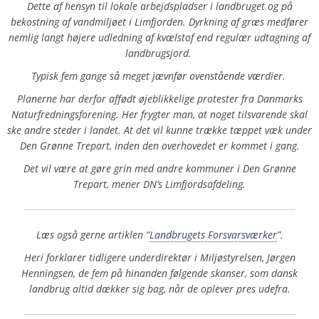
Dette af hensyn til lokale arbejdspladser i landbruget og på
bekostning af vandmiljøet i Limfjorden. Dyrkning af græs medfører
nemlig langt højere udledning af kvælstof end regulær udtagning af
landbrugsjord.
Typisk fem gange så meget jævnfør ovenstående værdier.
Planerne har derfor affødt øjeblikkelige protester fra Danmarks
Naturfredningsforening. Her frygter man, at noget tilsvarende skal
ske andre steder i landet. At det vil kunne trække tæppet væk under
Den Grønne Trepart, inden den overhovedet er kommet i gang.
Det vil være at gøre grin med andre kommuner i Den Grønne
Trepart, mener DN’s Limfjordsafdeling.
Læs også gerne artiklen “
Landbrugets Forsvarsværker
”.
Heri forklarer tidligere underdirektør i Miljøstyrelsen, Jørgen
Henningsen, de fem på hinanden følgende skanser, som dansk
landbrug altid dækker sig bag, når de oplever pres udefra.