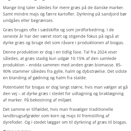
Mange ting taler således for mere græs på de danske marker.
Samt mindre majs og færre kartofler. Dyrkning på sandjord bør
undgåes eller begrænses.
Græs bruges ofte i sædskifte og som jordforbedring. I de
seneste år har der været stort og stigende fokus på også at
dyrke græs og bruge det som råvare i produktionen af biogas.
Denne produktion er dog i en tidlig fase. Tal fra 2024 viser
således, at græs stadig kun udgør 10-15% af den samlede
produktion – endda sammen med anden grøn biomasse. 85-
90% stammer således fra gylle, halm og dybstrøelse. Det sidste
en blanding af gødning og halm fra stalde.
Potentialet for biogas er dog langt større, hvis man vælger at gå
den vej – at dyrke græs i stedet for udtagning og braklægning
af marker. På bekostning af miljøet.
Det samme er tilfældet, hvis man fravælger traditionelle
landbrugsafgrøder som korn og majs til fremstilling af
dyrefoder. Og i stedet lægger om til dyrkning af græs til biogas.