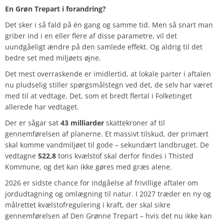
En Grøn Trepart i forandring?
Det sker i så fald på én gang og samme tid. Men så snart man
griber ind i en eller flere af disse parametre, vil det
uundgåeligt ændre på den samlede effekt. Og aldrig til det
bedre set med miljøets øjne.
Det mest overraskende er imidlertid, at lokale parter i aftalen
nu pludselig stiller spørgsmålstegn ved det, de selv har været
med til at vedtage. Det, som et bredt flertal i Folketinget
allerede har vedtaget.
Der er sågar sat
43 milliarder
skattekroner af til
gennemførelsen af planerne. Et massivt tilskud, der primært
skal komme vandmiljøet til gode – sekundært landbruget. De
vedtagne
522,8
tons kvælstof skal derfor findes i Thisted
Kommune, og det kan ikke gøres med græs alene.
2026 er sidste chance for indgåelse af frivillige aftaler om
jordudtagning og omlægning til natur. I 2027 træder en ny og
målrettet kvælstofregulering i kraft, der skal sikre
gennemførelsen af Den Grønne Trepart – hvis det nu ikke kan