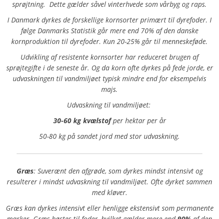
sprøjtning.
Dette gælder såvel vinterhvede som vårbyg og raps.
I Danmark dyrkes de forskellige kornsorter primært til dyrefoder. I
følge Danmarks Statistik går mere end 70% af den danske
kornproduktion til dyrefoder. Kun 20-25% går til menneskeføde.
Udvikling af resistente kornsorter har reduceret brugen af
sprøjtegifte i de seneste år. Og da korn ofte dyrkes på fede jorde, er
udvaskningen til vandmiljøet typisk mindre end for eksempelvis
majs.
Udvaskning til vandmiljøet:
30-60 kg kvælstof
per hektar per år
50-80 kg på sandet jord med stor udvaskning.
Græs
: Suverænt den afgrøde, som dyrkes mindst intensivt og
resulterer i mindst udvaskning til vandmiljøet. Ofte dyrket sammen
med kløver.
Græs kan dyrkes intensivt eller henligge ekstensivt som permanente
marker. Græs høstes til foder, hvilket gælder mere end
90%
af den