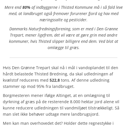
Mere end
80%
af indbyggerne i Thisted Kommune må i så fald leve
med, at landbruget også fremover forurener fjord og hav med
næringssalte og pesticider.
Danmarks Naturfredningsforening, som er med i Den Grønne
Trepart, mener ligefrem, det vil være at gøre grin med andre
kommuner, hvis Thisted slipper billigere end dem. Ved blot at
omlægge til græs.
Hvis Den Grønne Trepart skal nå i mål i vandoplandet til den
hårdt belastede Thisted Bredning, da skal udledningen af
kvælstof reduceres med
522,8
tons. Af denne udledning
stammer op mod 95% fra landbruget.
Borgmesteren mener ifølge Altinget, at en omlægning til
dyrkning af græs på de resterende 8.000 hektar jord alene vil
kunne reducere udledningen til vandmiljøet tilstrækkeligt. Så
man slet ikke behøver udtage mere landbrugsjord.
Men kan man overhovedet det? Holder dette regnestykke i