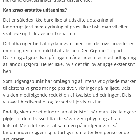
Kan græs erstatte udtagning?
Det er således ikke bare lige at udskifte udtagning af
landbrugsjord med dyrkning af græs. Ikke hvis man vil eller
skal leve op til kravene i Treparten.
Det afhænger helt af dyrkningsformen, om det overhovedet er
en mulighed i henhold til aftalerne i Den Grønne Trepart.
Dyrkning af græs kan på ingen måde sidestilles med udtagning
af landbrugsjord. Heller ikke, hvis det får lov at ligge ekstensivt
hen.
Som udgangspunkt har omlægning af intensivt dyrkede marker
til ekstensivt græs mange positive virkninger på miljøet. Dels
via den medfølgende reduktion af kvælstofudledningen. Dels
via øget biodiversitet og forbedret jordstruktur.
Endelig sker der et mindre tab af kulstof, når man ikke længere
pløjer jorden. I visse tilfælde sågar genopbygning af tabt
kulstof. Men det koster altsammen på indtjeningen, så
landmanden kigger sig naturligvis om efter kompenserende
aktiviteter.