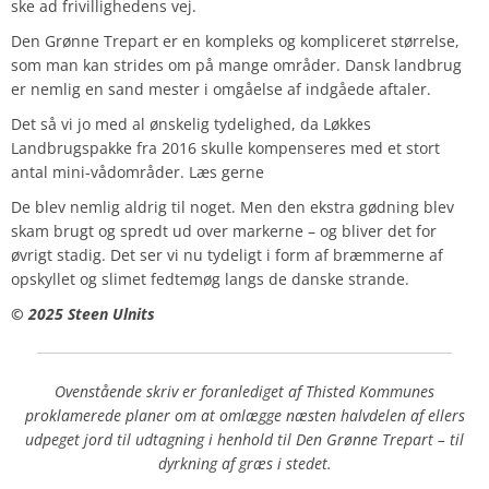
ske ad frivillighedens vej.
Den Grønne Trepart er en kompleks og kompliceret størrelse,
som man kan strides om på mange områder. Dansk landbrug
er nemlig en sand mester i omgåelse af indgåede aftaler.
Det så vi jo med al ønskelig tydelighed, da Løkkes
Landbrugspakke fra 2016 skulle kompenseres med et stort
antal mini-vådområder. Læs gerne
De blev nemlig aldrig til noget. Men den ekstra gødning blev
skam brugt og spredt ud over markerne – og bliver det for
øvrigt stadig. Det ser vi nu tydeligt i form af bræmmerne af
opskyllet og slimet fedtemøg langs de danske strande.
©️ 2025 Steen Ulnits
Ovenstående skriv er foranlediget af Thisted Kommunes
proklamerede planer om at omlægge næsten halvdelen af ellers
udpeget jord til udtagning i henhold til Den Grønne Trepart – til
dyrkning af græs i stedet.