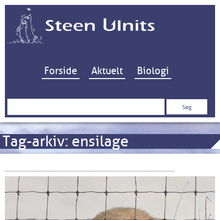
Hop til indhold
Forside
Aktuelt
Biologi
Søg
efter:
Tag-arkiv:
ensilage
Græs og Grus i det Grønne maskineri