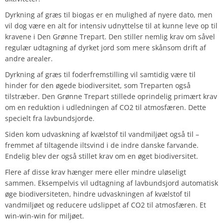
Dyrkning af græs til biogas er en mulighed af nyere dato, men
vil dog være en alt for intensiv udnyttelse til at kunne leve op til
kravene i Den Grønne Trepart. Den stiller nemlig krav om såvel
regulær udtagning af dyrket jord som mere skånsom drift af
andre arealer.
Dyrkning af græs til foderfremstilling vil samtidig være til
hinder for den øgede biodiversitet, som Treparten også
tilstræber. Den Grønne Trepart stillede oprindelig primært krav
om en reduktion i udledningen af CO2 til atmosfæren. Dette
specielt fra lavbundsjorde.
Siden kom udvaskning af kvælstof til vandmiljøet også til –
fremmet af tiltagende iltsvind i de indre danske farvande.
Endelig blev der også stillet krav om en øget biodiversitet.
Flere af disse krav hænger mere eller mindre uløseligt
sammen. Eksempelvis vil udtagning af lavbundsjord automatisk
øge biodiversiteten, hindre udvaskningen af kvælstof til
vandmiljøet og reducere udslippet af CO2 til atmosfæren. Et
win-win-win for miljøet.