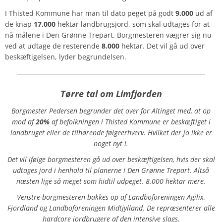
I Thisted Kommune har man til dato peget på godt
9.000
ud af
de knap
17.000
hektar landbrugsjord, som skal udtages for at
nå målene i Den Grønne Trepart. Borgmesteren vægrer sig nu
ved at udtage de resterende
8.000
hektar. Det vil gå ud over
beskæftigelsen, lyder begrundelsen.
Tørre tal om Limfjorden
Borgmester Pedersen begrunder det over for Altinget med, at op
mod af
20%
af befolkningen i Thisted Kommune er beskæftiget i
landbruget eller de tilhørende følgeerhverv. Hvilket der jo ikke er
noget nyt i.
Det vil ifølge borgmesteren gå ud over beskæftigelsen, hvis der skal
udtages jord i henhold til planerne i Den Grønne Trepart. Altså
næsten lige så meget som hidtil udpeget. 8.000 hektar mere.
Venstre-borgmesteren bakkes op af Landboforeningen Agilix,
Fjordland og Landboforeningen Midtjylland. De repræsenterer alle
hardcore jordbrugere af den intensive slags.