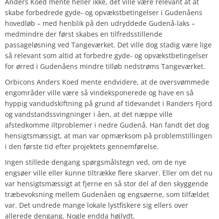
Anders Koed mente heller ikke, det ville være relevant at at
skabe forbedrede gyde- og opvækstbetingelser i Gudenåens
hovedløb – med henblik på den udryddede Gudenå-laks –
medmindre der først skabes en tilfredsstillende
passageløsning ved Tangeværket. Det ville dog stadig være lige
så relevant som altid at forbedre gyde- og opvækstbetingelser
for ørred i Gudenåens mindre tilløb nedstrøms Tangeværket.
Orbicons Anders Koed mente endvidere, at de oversvømmede
engområder ville være så vindeksponerede og have en så
hyppig vandudskiftning på grund af tidevandet i Randers Fjord
og vandstandssvingninger i åen, at det næppe ville
afstedkomme iltproblemer i nedre Gudenå. Han fandt det dog
hensigtsmæssigt, at man var opmærksom på problemstillingen
i den første tid efter projektets gennemførelse.
Ingen stillede dengang spørgsmålstegn ved, om de nye
engsøer ville eller kunne tiltrække flere skarver. Eller om det nu
var hensigtsmæssigt at fjerne en så stor del af den skyggende
træbevoksning mellem Gudenåen og engsøerne, som tilfældet
var. Det undrede mange lokale lystfiskere sig ellers over
allerede dengang. Nogle endda højlydt.