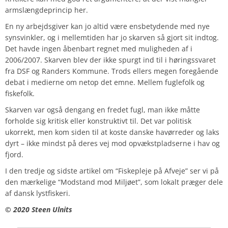
armslængdeprincip her.
En ny arbejdsgiver kan jo altid være ensbetydende med nye
synsvinkler, og i mellemtiden har jo skarven så gjort sit indtog.
Det havde ingen åbenbart regnet med muligheden af i
2006/2007. Skarven blev der ikke spurgt ind til i høringssvaret
fra DSF og Randers Kommune. Trods ellers megen foregående
debat i medierne om netop det emne.
Mellem fuglefolk og
fiskefolk.
Skarven var også dengang en fredet fugl, man ikke måtte
forholde sig kritisk eller konstruktivt til. Det var politisk
ukorrekt, men kom siden til at koste danske havørreder og laks
dyrt – ikke mindst på deres vej mod opvækstpladserne i hav og
fjord.
I den tredje og sidste artikel om “Fiskepleje på Afveje” ser vi på
den mærkelige “Modstand mod Miljøet”, som lokalt præger dele
af dansk lystfiskeri.
© 2020 Steen Ulnits