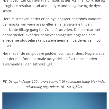
Hvem ved. Lad os i hvert fald håbe, at der kommer konkrete og
brugbare resultater ud af den dyre undersøgelse og de dyre
smolt.
Flere mistænker, at det er de nye engsøer opstrøms Randers,
der måske kan være årsag eller en af årsagerne til den
markante tilbagegang for Gudenå-ørreden. Det har man set
andre steder, hvor der er blevet anlagt nye engsøer, som
ørrederne pludselig skal passere igennem på deres vej mod
havet.
Her møder de nu glubske gedder, som æder dem. Nogle steder
har det medført den totale udryddelse af ørredbestanden –
eksempelvis i den østjyske Egå.
PS
: De oprindelige 100 havørredsmolt til radiomærkning blev inden
udsætning opgraderet til 150 stykker.