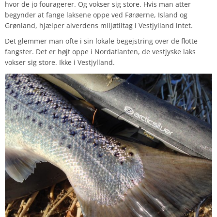
hvor de jo fouragerer. Og vokser sig store. Hvis man atter
begynder at fange laksene oppe ved Førøerne, Island og
Grønland, hjælper alverdens miljøtiltag i Vestjylland intet.
Det glemmer man ofte i sin lokale begejstring over de flotte
fangster. Det er højt oppe i Nordatlanten, de vestjyske laks
vokser sig store. Ikke i Vestjylland.