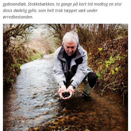
gydevandløb, Stokkebækken, to gange på kort tid modtog en stor
dosis dødelig gylle, som helt trak tæppet væk under
ørredbestanden.