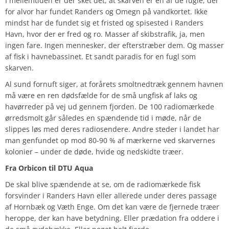
I mellemtiden er der sket det, at skarven er en af de fugle, der
for alvor har fundet Randers og Omegn på vandkortet. Ikke
mindst har de fundet sig et fristed og spisested i Randers
Havn, hvor der er fred og ro. Masser af skibstrafik, ja, men
ingen fare. Ingen mennesker, der efterstræber dem. Og masser
af fisk i havnebassinet. Et sandt paradis for en fugl som
skarven.
Al sund fornuft siger, at forårets smoltnedtræk gennem havnen
må være en ren dødsfælde for de små ungfisk af laks og
havørreder på vej ud gennem fjorden. De 100 radiomærkede
ørredsmolt går således en spændende tid i møde, når de
slippes løs med deres radiosendere. Andre steder i landet har
man genfundet op mod 80-90 % af mærkerne ved skarvernes
kolonier – under de døde, hvide og nedskidte træer.
Fra Orbicon til DTU Aqua
De skal blive spændende at se, om de radiomærkede fisk
forsvinder i Randers Havn eller allerede under deres passage
af Hornbæk og Væth Enge. Om det kan være de fjernede træer
heroppe, der kan have betydning. Eller prædation fra oddere i