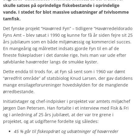
skulle satses på oprindelige fiskebestande i oprindelige
vande. I stedet for blot massive udsætninger af tvivlsomme
tamfisk.
Det fynske projekt “Havørred Fyn” – tidligere “Havørredeldorado
Fyns Amt – blev søsat i 1990 og kunne for få år siden fejre sit 25
års jubilæum som en både miljømæssig og kommerciel succes.
En mangeårig og målrettet indsats gjorde Fyn til en af de
fineste fiskepladser i det danske rige, hvis man var ude efter
sølvblanke havørreder langs de smukke kyster.
Dette endda til trods for, at Fyn så sent som i 1960 var dømt
“ørredfrit område” af statsbiolog Knud Larsen, der gav datidens
mange ensilageforureninger hovedskylden for de manglende
ørredbestande.
Initiativtager og chef-indpisker i projektet var amtets miljøchef
Jørgen Dan Petersen. Han fortalte i et interview med Fisk & Fri
og i anledning af 25 års jubilæet, at der var tre grene i
projektet, og at udgifterne fordelte sig således:
45 % går til fiskeopdræt og udsætninger af havørreder