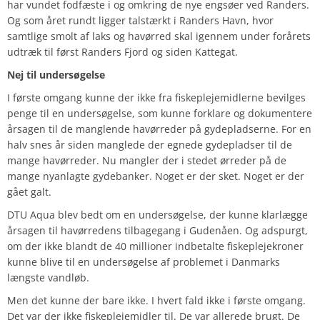
har vundet fodfæste i og omkring de nye engsøer ved Randers.
Og som året rundt ligger talstærkt i Randers Havn, hvor
samtlige smolt af laks og havørred skal igennem under forårets
udtræk til først Randers Fjord og siden Kattegat.
Nej til undersøgelse
I første omgang kunne der ikke fra fiskeplejemidlerne bevilges
penge til en undersøgelse, som kunne forklare og dokumentere
årsagen til de manglende havørreder på gydepladserne. For en
halv snes år siden manglede der egnede gydepladser til de
mange havørreder. Nu mangler der i stedet ørreder på de
mange nyanlagte gydebanker. Noget er der sket. Noget er der
gået galt.
DTU Aqua blev bedt om en undersøgelse, der kunne klarlægge
årsagen til havørredens tilbagegang i Gudenåen. Og adspurgt,
om der ikke blandt de 40 millioner indbetalte fiskeplejekroner
kunne blive til en undersøgelse af problemet i Danmarks
længste vandløb.
Men det kunne der bare ikke. I hvert fald ikke i første omgang.
Det var der ikke fiskeplejemidler til. De var allerede brugt. De