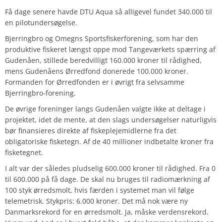
Få dage senere havde DTU Aqua så alligevel fundet 340.000 til
en pilotundersøgelse.
Bjerringbro og Omegns Sportsfiskerforening, som har den
produktive fiskeret længst oppe mod Tangeværkets spærring af
Gudenåen, stillede beredvilligt 160.000 kroner til rådighed,
mens Gudenåens Ørredfond donerede 100.000 kroner.
Formanden for Ørredfonden er i øvrigt fra selvsamme
Bjerringbro-forening.
De øvrige foreninger langs Gudenåen valgte ikke at deltage i
projektet, idet de mente, at den slags undersøgelser naturligvis
bør finansieres direkte af fiskeplejemidlerne fra det
obligatoriske fisketegn. Af de 40 millioner indbetalte kroner fra
fisketegnet.
I alt var der således pludselig 600.000 kroner til rådighed. Fra 0
til 600.000 på få dage. De skal nu bruges til radiomærkning af
100 styk ørredsmolt, hvis færden i systemet man vil følge
telemetrisk. Stykpris: 6.000 kroner. Det må nok være ny
Danmarksrekord for en ørredsmolt. Ja, måske verdensrekord.