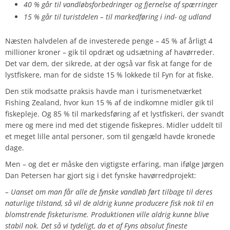
40 % går til vandløbsforbedringer og fjernelse af spærringer
15 % går til turistdelen – til markedføring i ind- og udland
Næsten halvdelen af de investerede penge – 45 % af årligt 4
millioner kroner – gik til opdræt og udsætning af havørreder.
Det var dem, der sikrede, at der også var fisk at fange for de
lystfiskere, man for de sidste 15 % lokkede til Fyn for at fiske.
Den stik modsatte praksis havde man i turismenetværket
Fishing Zealand, hvor kun 15 % af de indkomne midler gik til
fiskepleje. Og 85 % til markedsføring af et lystfiskeri, der svandt
mere og mere ind med det stigende fiskepres. Midler uddelt til
et meget lille antal personer, som til gengæld havde kronede
dage.
Men – og det er måske den vigtigste erfaring, man ifølge Jørgen
Dan Petersen har gjort sig i det fynske havørredprojekt:
– Uanset om man får alle de fynske vandløb ført tilbage til deres
naturlige tilstand, så vil de aldrig kunne producere fisk nok til en
blomstrende fisketurisme. Produktionen ville aldrig kunne blive
stabil nok. Det så vi tydeligt, da et af Fyns absolut fineste