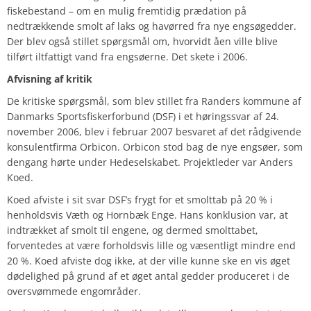
fiskebestand – om en mulig fremtidig prædation på
nedtrækkende smolt af laks og havørred fra nye engsøgedder.
Der blev også stillet spørgsmål om, hvorvidt åen ville blive
tilført iltfattigt vand fra engsøerne. Det skete i 2006.
Afvisning af kritik
De kritiske spørgsmål, som blev stillet fra Randers kommune af
Danmarks Sportsfiskerforbund (DSF) i et høringssvar af 24.
november 2006, blev i februar 2007 besvaret af det rådgivende
konsulentfirma Orbicon. Orbicon stod bag de nye engsøer, som
dengang hørte under Hedeselskabet. Projektleder var Anders
Koed.
Koed afviste i sit svar DSF’s frygt for et smolttab på 20 % i
henholdsvis Væth og Hornbæk Enge. Hans konklusion var, at
indtrækket af smolt til engene, og dermed smolttabet,
forventedes at være forholdsvis lille og væsentligt mindre end
20 %. Koed afviste dog ikke, at der ville kunne ske en vis øget
dødelighed på grund af et øget antal gedder produceret i de
oversvømmede engområder.