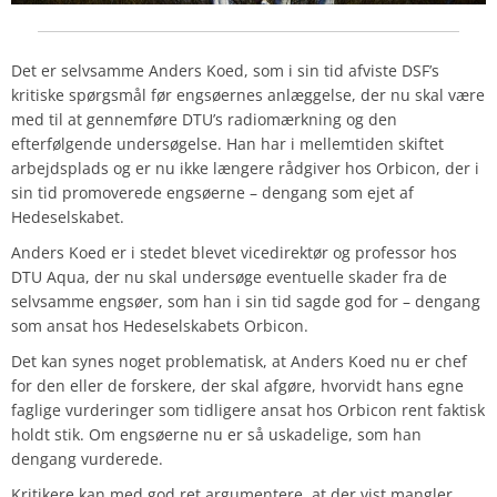
Det er selvsamme Anders Koed, som i sin tid afviste DSF’s
kritiske spørgsmål før engsøernes anlæggelse, der nu skal være
med til at gennemføre DTU’s radiomærkning og den
efterfølgende undersøgelse. Han har i mellemtiden skiftet
arbejdsplads og er nu ikke længere rådgiver hos Orbicon, der i
sin tid promoverede engsøerne – dengang som ejet af
Hedeselskabet.
Anders Koed er i stedet blevet vicedirektør og professor hos
DTU Aqua, der nu skal undersøge eventuelle skader fra de
selvsamme engsøer, som han i sin tid sagde god for – dengang
som ansat hos Hedeselskabets Orbicon.
Det kan synes noget problematisk, at Anders Koed nu er chef
for den eller de forskere, der skal afgøre, hvorvidt hans egne
faglige vurderinger som tidligere ansat hos Orbicon rent faktisk
holdt stik. Om engsøerne nu er så uskadelige, som han
dengang vurderede.
Kritikere kan med god ret argumentere, at der vist mangler