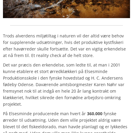
Trods alverdens miljøtiltag i naturen vil der altid være behov
for supplerende udsætninger, hvis det produktive kystfiskeri
efter havørreder skulle fortsætte. Det var en vigtig erkendelse
at nå frem til. Et reality check af de helt store.
Det var præcis den erkendelse, som ledte til, at man i 2001
kunne etablere et stort ørredklækkeri på Elsesminde
Produktionsskole i den fynske hovedstad og H. C. Andersens
fødeby Odense. Daværende amtsborgmester Karen Nøhr var
fremsynet nok til at indgå en hele 20 år lang kontrakt om
klækkeriet, hvilket sikrede den fornødne arbejdsro omkring
projektet.
På Elsesminde producerede man hvert år
360.000
fynske
ørreder til udsætning. Uden dem ville projektet aldrig være
blevet til det fiskeeldorado, man havde planlagt og er lykkedes