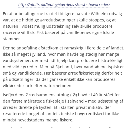
http://ulnits.dk/biologi/verdens-storste-havorreder/
En af anbefalingerne fra det tidligere nævnte Wilhjelm-udvalg
var, at de hidtidige ørredudsætninger skulle stoppes, og at
naturen i videst mulig udstrækning selv skulle producere
racerene vildfisk. Fisk baseret på vandløbenes egne lokale
stammer.
Denne anbefaling afstedkom et ramaskrig i flere dele af landet.
Ikke så meget i Jylland, hvor man havde og stadig har mange
vandsystemer, der med lidt hjælp kan producere tilstrækkeligt
med vilde ørreder. Men på Sjælland, hvor vandløbene typisk er
små og vandlidende. Her baserer ørredfiskeriet sig derfor helt
på udsætninger, da der ganske enkelt ikke kan produceres
vildørreder nok efter naturmetoden.
Isefjordens Ørredsammenslutning (IØ) havde i 40 år stået for
den første målrettede fiskepleje i saltvand – med udsætning af
ørreder direkte på kysten. Et i starten privat initiativ, der
resulterede i noget af landets bedste havørredfiskeri for ikke
mindst hovedstadens mange fiskere.