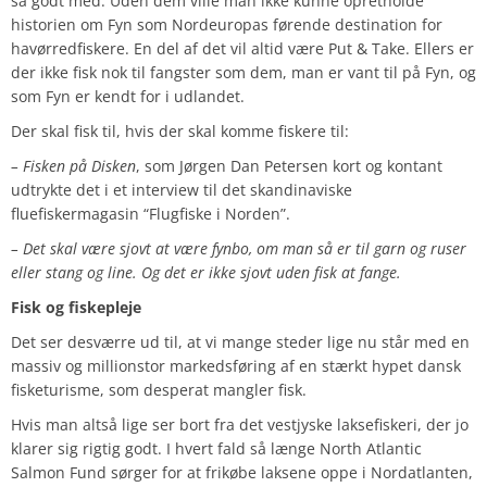
så godt med. Uden dem ville man ikke kunne opretholde
historien om Fyn som Nordeuropas førende destination for
havørredfiskere. En del af det vil altid være Put & Take. Ellers er
der ikke fisk nok til fangster som dem, man er vant til på Fyn, og
som Fyn er kendt for i udlandet.
Der skal fisk til, hvis der skal komme fiskere til:
– Fisken på Disken
, som Jørgen Dan Petersen kort og kontant
udtrykte det i et interview til det skandinaviske
fluefiskermagasin “Flugfiske i Norden”.
– Det skal være sjovt at være fynbo, om man så er til garn og ruser
eller stang og line. Og det er ikke sjovt uden fisk at fange.
Fisk og fiskepleje
Det ser desværre ud til, at vi mange steder lige nu står med en
massiv og millionstor markedsføring af en stærkt hypet dansk
fisketurisme, som desperat mangler fisk.
Hvis man altså lige ser bort fra det vestjyske laksefiskeri, der jo
klarer sig rigtig godt. I hvert fald så længe North Atlantic
Salmon Fund sørger for at frikøbe laksene oppe i Nordatlanten,