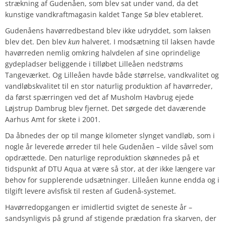
strækning af Gudenåen, som blev sat under vand, da det
kunstige vandkraftmagasin kaldet Tange Sø blev etableret.
Gudenåens havørredbestand blev ikke udryddet, som laksen
blev det. Den blev
kun
halveret. I modsætning til laksen havde
havørreden nemlig omkring halvdelen af sine oprindelige
gydepladser beliggende i tilløbet Lilleåen nedstrøms
Tangeværket. Og Lilleåen havde både størrelse, vandkvalitet og
vandløbskvalitet til en stor naturlig produktion af havørreder,
da først spærringen ved det af Musholm Havbrug ejede
Løjstrup Dambrug blev fjernet.
Det sørgede det daværende
Aarhus Amt for skete i 2001.
Da åbnedes der op til mange kilometer slynget vandløb, som i
nogle år leverede ørreder til hele Gudenåen – vilde såvel som
opdrættede. Den naturlige reproduktion skønnedes på et
tidspunkt af DTU Aqua at være så stor, at der ikke længere var
behov for supplerende udsætninger. Lilleåen kunne endda og i
tilgift levere avlsfisk til resten af Gudenå-systemet.
Havørredopgangen er imidlertid svigtet de seneste år –
sandsynligvis på grund af stigende prædation fra skarven, der