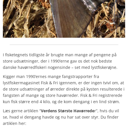
I fisketegnets tidligste år brugte man mange af pengene på
store udsætninger, der i 1990’erne gav os det nok bedste
danske havørredfiskeri nogensinde – set med lystfiskerøjne.
Kigger man 1990’ernes mange fangstrapporter fra
lystfiskermagasinet Fisk & Fri igennem, er der ingen tvivl om, at
de store udsætninger af ørreder direkte på kysten resulterede i
fangsten af mange og store havørreder. Fisk & Fri registrerede
kun fisk større end 4 kilo, og de kom dengang i en lind strøm.
Læs gerne artiklen “
Verdens Største Havørrede
r”, hvis du vil
se, hvad vi dengang havde og nu har sat over styr.
Du finder
artiklen her: