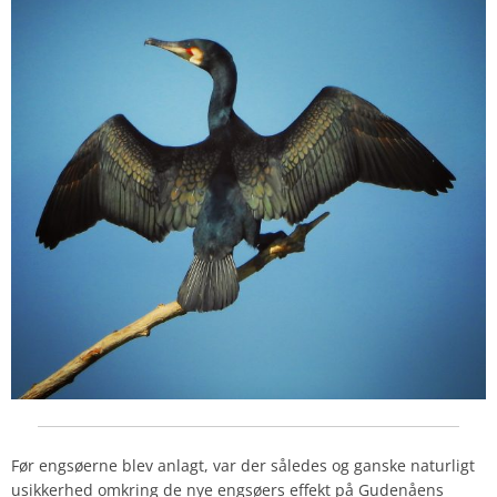
Før engsøerne blev anlagt, var der således og ganske naturligt
usikkerhed omkring de nye engsøers effekt på Gudenåens