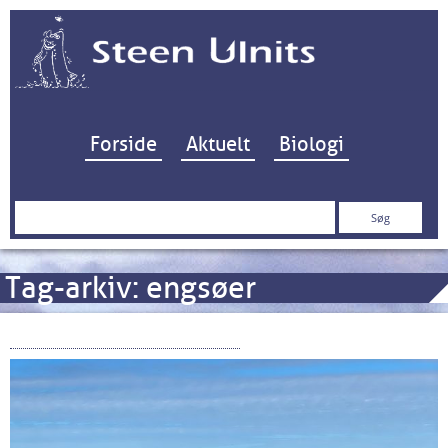
Hop til indhold
Forside
Aktuelt
Biologi
Søg
efter:
Tag-arkiv:
engsøer
Fiskepleje på Afveje – 2/3