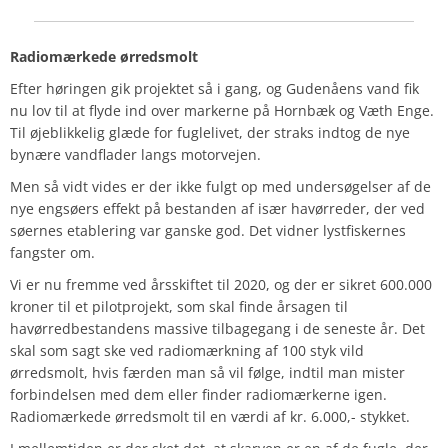
Radiomærkede ørredsmolt
Efter høringen gik projektet så i gang, og Gudenåens vand fik
nu lov til at flyde ind over markerne på Hornbæk og Væth Enge.
Til øjeblikkelig glæde for fuglelivet, der straks indtog de nye
bynære vandflader langs motorvejen.
Men så vidt vides er der ikke fulgt op med undersøgelser af de
nye engsøers effekt på bestanden af især havørreder, der ved
søernes etablering var ganske god. Det vidner lystfiskernes
fangster om.
Vi er nu fremme ved årsskiftet til 2020, og der er sikret 600.000
kroner til et pilotprojekt, som skal finde årsagen til
havørredbestandens massive tilbagegang i de seneste år. Det
skal som sagt ske ved radiomærkning af 100 styk vild
ørredsmolt, hvis færden man så vil følge, indtil man mister
forbindelsen med dem eller finder radiomærkerne igen.
Radiomærkede ørredsmolt til en værdi af kr. 6.000,- stykket.