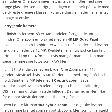
Samtidig er One Zoom ingen letvægter, men føles med sine
tunge glassider som en rigtigt gedigen mobil helt på højde med
de dyreste drenge i klassen. Forarbejdningen lader heller intet
tilbage at ønske.
Forrygende kamera
Er finish’en fornem, så er kameradelen forrygende. Intet
mindre. One Zoom er forsynet med en
48 MP Quad Pixel
hovedsensor, som kombinerer 4 pixels til én og dermed leverer
færdige billeder på 12 MP. Kvaliteten er rigtig god og kan fint
printes ud i op til A4 format. Hvis man går manuelt, kan man
sågar gemme sine fotos som RAW filer.
I tilgift til standardsensoren byder One Zoom på en 117
graders vidvinkel, hvis 16 MP får det hele med – også på klods
hold. Samt en 8 MP tele med
3X optisk zoom
. Såvel
standardobjektivet som telen har optisk billedstabilisering –
OIS – så man undgår rystede billeder. Det har vidvinklen ikke,
for det har vidvinkler normalt ikke brug for.
Oven i dette får man
10X hybrid zoom
, der dog ikke leverer
helt samme kvalitet som ren optisk zoom. Men som til gengæld