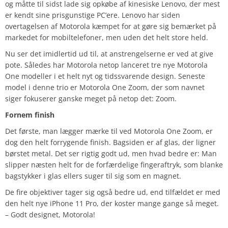
og måtte til sidst lade sig opkøbe af kinesiske Lenovo, der mest
er kendt sine prisgunstige PC’ere. Lenovo har siden
overtagelsen af Motorola kæmpet for at gøre sig bemærket på
markedet for mobiltelefoner, men uden det helt store held.
Nu ser det imidlertid ud til, at anstrengelserne er ved at give
pote. Således har Motorola netop lanceret tre nye Motorola
One modeller i et helt nyt og tidssvarende design. Seneste
model i denne trio er Motorola One Zoom, der som navnet
siger fokuserer ganske meget på netop det: Zoom.
Fornem finish
Det første, man lægger mærke til ved Motorola One Zoom, er
dog den helt forrygende finish. Bagsiden er af glas, der ligner
børstet metal. Det ser rigtig godt ud, men hvad bedre er: Man
slipper næsten helt for de forfærdelige fingeraftryk, som blanke
bagstykker i glas ellers suger til sig som en magnet.
De fire objektiver tager sig også bedre ud, end tilfældet er med
den helt nye iPhone 11 Pro, der koster mange gange så meget.
– Godt designet, Motorola!