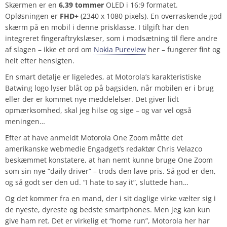
Skærmen er en
6,39 tommer
OLED i 16:9 formatet.
Opløsningen er
FHD+
(2340 x 1080 pixels). En overraskende god
skærm på en mobil i denne prisklasse. I tilgift har den
integreret fingeraftrykslæser, som i modsætning til flere andre
af slagen – ikke et ord om
Nokia Pureview
her – fungerer fint og
helt efter hensigten.
En smart detalje er ligeledes, at Motorola’s karakteristiske
Batwing logo lyser blåt op på bagsiden, når mobilen er i brug
eller der er kommet nye meddelelser. Det giver lidt
opmærksomhed, skal jeg hilse og sige – og var vel også
meningen…
Efter at have anmeldt Motorola One Zoom måtte det
amerikanske webmedie Engadget’s redaktør Chris Velazco
beskæmmet konstatere, at han nemt kunne bruge One Zoom
som sin nye “daily driver” – trods den lave pris. Så god er den,
og så godt ser den ud. “I hate to say it”, sluttede han…
Og det kommer fra en mand, der i sit daglige virke vælter sig i
de nyeste, dyreste og bedste smartphones. Men jeg kan kun
give ham ret. Det er virkelig et “home run”, Motorola her har