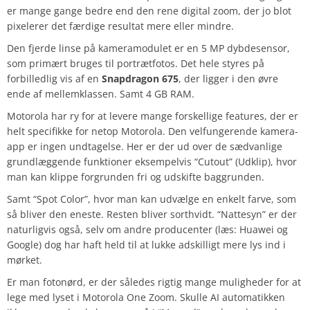
er mange gange bedre end den rene digital zoom, der jo blot
pixelerer det færdige resultat mere eller mindre.
Den fjerde linse på kameramodulet er en 5 MP dybdesensor,
som primært bruges til portrætfotos. Det hele styres på
forbilledlig vis af en
Snapdragon 675
, der ligger i den øvre
ende af mellemklassen. Samt 4 GB RAM.
Motorola har ry for at levere mange forskellige features, der er
helt specifikke for netop Motorola. Den velfungerende kamera-
app er ingen undtagelse. Her er der ud over de sædvanlige
grundlæggende funktioner eksempelvis “Cutout” (Udklip), hvor
man kan klippe forgrunden fri og udskifte baggrunden.
Samt “Spot Color”, hvor man kan udvælge en enkelt farve, som
så bliver den eneste. Resten bliver sorthvidt. “Nattesyn” er der
naturligvis også, selv om andre producenter (læs: Huawei og
Google) dog har haft held til at lukke adskilligt mere lys ind i
mørket.
Er man fotonørd, er der således rigtig mange muligheder for at
lege med lyset i Motorola One Zoom. Skulle AI automatikken