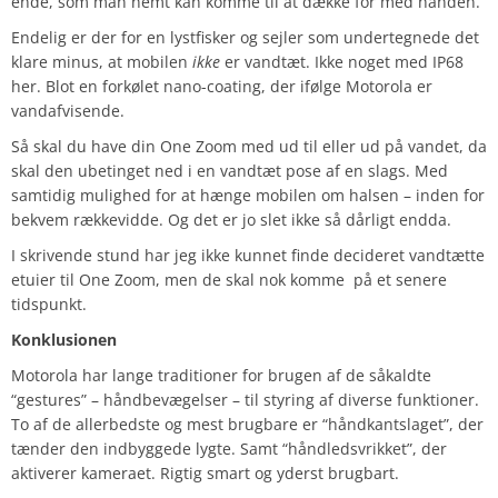
ende, som man nemt kan komme til at dække for med hånden.
Endelig er der for en lystfisker og sejler som undertegnede det
klare minus, at mobilen
ikke
er vandtæt. Ikke noget med IP68
her. Blot en forkølet nano-coating, der ifølge Motorola er
vandafvisende.
Så skal du have din One Zoom med ud til eller ud på vandet, da
skal den ubetinget ned i en vandtæt pose af en slags. Med
samtidig mulighed for at hænge mobilen om halsen – inden for
bekvem rækkevidde. Og det er jo slet ikke så dårligt endda.
I skrivende stund har jeg ikke kunnet finde decideret vandtætte
etuier til One Zoom, men de skal nok komme på et senere
tidspunkt.
Konklusionen
Motorola har lange traditioner for brugen af de såkaldte
“gestures” – håndbevægelser – til styring af diverse funktioner.
To af de allerbedste og mest brugbare er “håndkantslaget”, der
tænder den indbyggede lygte. Samt “håndledsvrikket”, der
aktiverer kameraet. Rigtig smart og yderst brugbart.