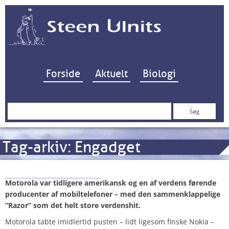
Hop til indhold
Forside
Aktuelt
Biologi
Søg
efter:
Tag-arkiv:
Engadget
Motorola One Zoom
Motorola var tidligere amerikansk og en af verdens førende
producenter af mobiltelefoner – med den sammenklappelige
“Razor” som det helt store verdenshit.
Motorola tabte imidlertid pusten – lidt ligesom finske Nokia –