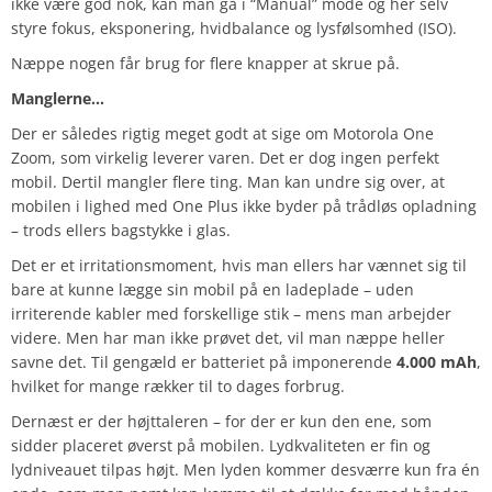
ikke være god nok, kan man gå i “Manual” mode og her selv
styre fokus, eksponering, hvidbalance og lysfølsomhed (ISO).
Næppe nogen får brug for flere knapper at skrue på.
Manglerne…
Der er således rigtig meget godt at sige om Motorola One
Zoom, som virkelig leverer varen. Det er dog ingen perfekt
mobil. Dertil mangler flere ting. Man kan undre sig over, at
mobilen i lighed med One Plus ikke byder på trådløs opladning
– trods ellers bagstykke i glas.
Det er et irritationsmoment, hvis man ellers har vænnet sig til
bare at kunne lægge sin mobil på en ladeplade – uden
irriterende kabler med forskellige stik – mens man arbejder
videre. Men har man ikke prøvet det, vil man næppe heller
savne det. Til gengæld er batteriet på imponerende
4.000 mAh
,
hvilket for mange rækker til to dages forbrug.
Dernæst er der højttaleren – for der er kun den ene, som
sidder placeret øverst på mobilen. Lydkvaliteten er fin og
lydniveauet tilpas højt. Men lyden kommer desværre kun fra én