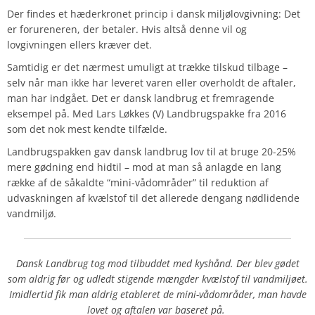
Der findes et hæderkronet princip i dansk miljølovgivning: Det
er forureneren, der betaler. Hvis altså denne vil og
lovgivningen ellers kræver det.
Samtidig er det nærmest umuligt at trække tilskud tilbage –
selv når man ikke har leveret varen eller overholdt de aftaler,
man har indgået. Det er dansk landbrug et fremragende
eksempel på. Med Lars Løkkes (V) Landbrugspakke fra 2016
som det nok mest kendte tilfælde.
Landbrugspakken gav dansk landbrug lov til at bruge 20-25%
mere gødning end hidtil – mod at man så anlagde en lang
række af de såkaldte “mini-vådområder” til reduktion af
udvaskningen af kvælstof til det allerede dengang nødlidende
vandmiljø.
Dansk Landbrug tog mod tilbuddet med kyshånd. Der blev gødet
som aldrig før og udledt stigende mængder kvælstof til vandmiljøet.
Imidlertid fik man aldrig etableret de mini-vådområder, man havde
lovet og aftalen var baseret på.