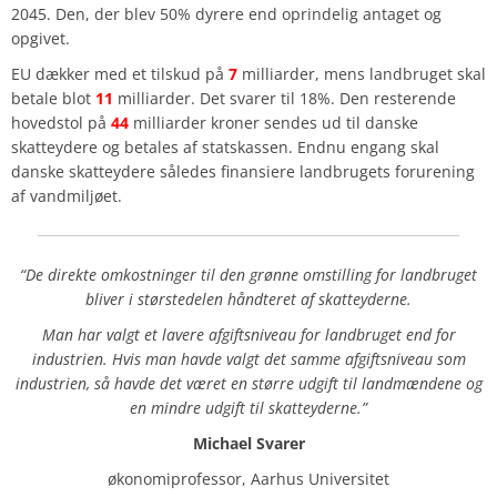
2045. Den, der blev 50% dyrere end oprindelig antaget og
opgivet.
EU dækker med et tilskud på
7
milliarder, mens landbruget skal
betale blot
11
milliarder. Det svarer til 18%. Den resterende
hovedstol på
44
milliarder kroner sendes ud til danske
skatteydere og betales af statskassen. Endnu engang skal
danske skatteydere således finansiere landbrugets forurening
af vandmiljøet.
“De direkte omkostninger til den grønne omstilling for landbruget
bliver i
størstedelen håndteret af skatteyderne.
Man har valgt et lavere afgiftsniveau for landbruget end for
industrien. Hvis
man havde valgt det samme afgiftsniveau som
industrien, så havde det været
en større udgift til landmændene og
en mindre udgift til skatteyderne.”
Michael Svarer
økonomiprofessor, Aarhus Universitet