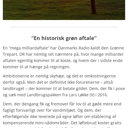
“En historisk grøn aftale”
En “mega milliardaftale” har Danmarks Radio kaldt den Grønne
Trepart. DR har nemlig set nærmere på, hvor mange milliarder
aftalen egentlig kommer til at koste, og hvem der i sidste ende
kommer til at hænge på regningen.
Ambitionerne er nemlig skyhøje, og det er omkostningerne
derfor også.
Men det er definitivt ikke forurenerne – altså
landbruget – der kommer til at betale gildet. Dem, der fik i pose
og sæk med Landbrugspakken fra Lars Løkke (V) i 2016.
Dem, der dengang fik og fremover får lov til at gøde mere end
fagligt forsvarligt over for vandmiljøet. Og dem, der
efterfølgende ikke leverede på egne løfter om etablering af
kompenserende mini-vådområder. Det løftebrud koster gratis