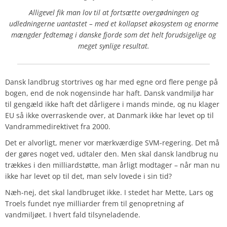
Alligevel fik man lov til at fortsætte overgødningen og
udledningerne uantastet – med et kollapset økosystem og enorme
mængder fedtemøg i danske fjorde som det helt forudsigelige og
meget synlige resultat.
Dansk landbrug stortrives og har med egne ord flere penge på
bogen, end de nok nogensinde har haft. Dansk vandmiljø har
til gengæld ikke haft det dårligere i mands minde, og nu klager
EU så ikke overraskende over, at Danmark ikke har levet op til
Vandrammedirektivet fra 2000.
Det er alvorligt, mener vor mærkværdige SVM-regering. Det må
der gøres noget ved, udtaler den. Men skal dansk landbrug nu
trækkes i den milliardstøtte, man årligt modtager – når man nu
ikke har levet op til det, man selv lovede i sin tid?
Næh-nej, det skal landbruget ikke. I stedet har Mette, Lars og
Troels fundet nye milliarder frem til genopretning af
vandmiljøet. I hvert fald tilsyneladende.