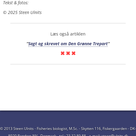
Tekst & fotos:
©️ 2025 Steen Ulnits
Læs også artiklen
“
Sagt og skrevet om Den Grønne Trepart
“
⌘ ⌘ ⌘
© 2013 Steen Ulnits - Fisheries biologist, M.Sc. - Skytten 116, Fiskergaarden - DK-
8920 Randers NV - Denmark - tel.: 23 32 89 88 - e-mail: steen@ulnits.dk