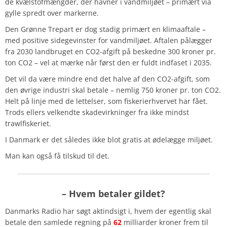
de kvælstofmængder, der havner i vandmiljøet – primært via
gylle spredt over markerne.
Den Grønne Trepart er dog stadig primært en klimaaftale –
med positive sidegevinster for vandmiljøet. Aftalen pålægger
fra 2030 landbruget en CO2-afgift på beskedne 300 kroner pr.
ton CO2 – vel at mærke når først den er fuldt indfaset i 2035.
Det vil da være mindre end det halve af den CO2-afgift, som
den øvrige industri skal betale – nemlig 750 kroner pr. ton CO2.
Helt på linje med de lettelser, som fiskerierhvervet har fået.
Trods ellers velkendte skadevirkninger fra ikke mindst
trawlfiskeriet.
I Danmark er det således ikke blot gratis at ødelægge miljøet.
Man kan også få tilskud til det.
– Hvem betaler gildet?
Danmarks Radio har søgt aktindsigt i, hvem der egentlig skal
betale den samlede regning på
62
milliarder kroner frem til