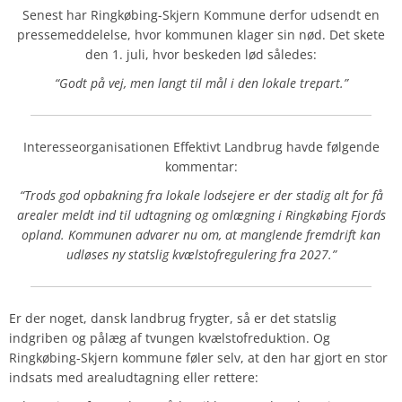
Senest har Ringkøbing-Skjern Kommune derfor udsendt en
pressemeddelelse, hvor kommunen klager sin nød. Det skete
den 1. juli, hvor beskeden lød således:
“Godt på vej, men langt til mål i den lokale trepart.”
Interesseorganisationen Effektivt Landbrug havde følgende
kommentar:
“Trods god opbakning fra lokale lodsejere er der stadig alt for få
arealer meldt ind til udtagning og omlægning i Ringkøbing Fjords
opland. Kommunen advarer nu om, at manglende fremdrift kan
udløses ny statslig kvælstofregulering fra 2027.”
Er der noget, dansk landbrug frygter, så er det statslig
indgriben og pålæg af tvungen kvælstofreduktion. Og
Ringkøbing-Skjern kommune føler selv, at den har gjort en stor
indsats med arealudtagning eller rettere: