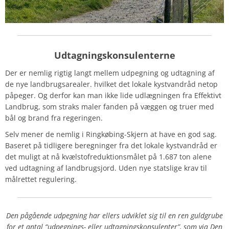
Udtagningskonsulenterne
Der er nemlig rigtig langt mellem udpegning og udtagning af
de nye landbrugsarealer. hvilket det lokale kystvandråd netop
påpeger. Og derfor kan man ikke lide udlægningen fra Effektivt
Landbrug, som straks maler fanden på væggen og truer med
bål og brand fra regeringen.
Selv mener de nemlig i Ringkøbing-Skjern at have en god sag.
Baseret på tidligere beregninger fra det lokale kystvandråd er
det muligt at nå kvælstofreduktionsmålet på 1.687 ton alene
ved udtagning af landbrugsjord. Uden nye statslige krav til
målrettet regulering.
Den pågående udpegning har ellers udviklet sig til en ren guldgrube
for et antal “udpegnings- eller udtagningskonsulenter”, som via Den