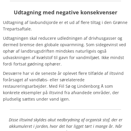
Udtagning med negative konsekvenser
Udtagning af lavbundsjorde er et ud af flere tiltag i den Grønne
Trepartsaftale.
Udtagningen skal reducere udledningen af drivhusgasser og
dermed bremse den globale opvarmning. Som sidegevinst ved
ophør af landbrugsdriften mindskes naturligvis også
udvaskningen af kvælstof til gavn for vandmiljøet. Ikke mindst
fordi fortsat gødning ophører.
Desværre har vi de seneste år oplevet flere tilfælde af iltsvind
forårsaget af vandløbs- eller sørelaterede
restaureringsarbejder. Med Fiil Sø og Lindenborg Å som
konkrete eksempler på iltsvind fra afvandede områder, der
pludselig sættes under vand igen.
Disse iltsvind skyldes akut nedbrydning af organisk stof, der er
akkumuleret i jorden, hvor det har ligget tørt i mange år. Når