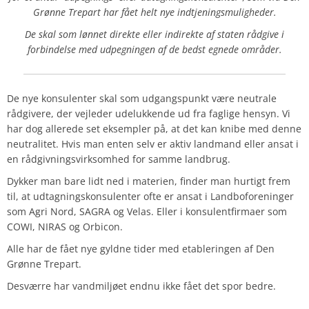
Grønne Trepart har fået helt nye indtjeningsmuligheder.
De skal som lønnet direkte eller indirekte af staten rådgive i
forbindelse med udpegningen af de bedst egnede områder.
De nye konsulenter skal som udgangspunkt være neutrale
rådgivere, der vejleder udelukkende ud fra faglige hensyn. Vi
har dog allerede set eksempler på, at det kan knibe med denne
neutralitet. Hvis man enten selv er aktiv landmand eller ansat i
en rådgivningsvirksomhed for samme landbrug.
Dykker man bare lidt ned i materien, finder man hurtigt frem
til, at udtagningskonsulenter ofte er ansat i Landboforeninger
som Agri Nord, SAGRA og Velas. Eller i konsulentfirmaer som
COWI, NIRAS og Orbicon.
Alle har de fået nye gyldne tider med etableringen af Den
Grønne Trepart.
Desværre har vandmiljøet endnu ikke fået det spor bedre.