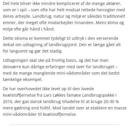
Det hele bliver ikke mindre kompliceret af de mange aktører,
som er i spil – som ofte har helt modsat rettede hensigter med
deres arbejde. Landbrug, natur og miljø er således traditionelt
emner, der meget ofte modarbejder hinanden. Mens klima og
miljø ofte går hånd i hånd.
Dette skisma er kommet tydeligt til udtryk i den verserende
debat om udtagning af landbrugsjord. Den er længe gået alt
for langsomt og gør det stadig.
Udtagningen skal ske på frivillig basis, og det har man
desværre kun dårlige erfaringer med over for landbruget –
med de mange manglende mini-vådområder som det bedst
tænkelige eksempel.
De har overhovedet ikke levet op til den lovede
kvælstoffjernelse fra Lars Løkkes famøse Landbrugspakke i
2016, der gav dansk landbrug tilladelse til at bruge 20-30 %
mere gødning end hidtil. Mod landet over at etablere en masse
mini-vådområder til kvælstoffjernelse.