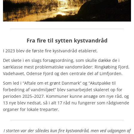
Fra fire til sytten kystvandråd
I 2023 blev de første fire kystvandråd etableret.
Det skete i en slags forsøgsordning, som skulle dække de i
særklasse mest problematiske vandområder: Ringkøbing Fjord,
Vadehavet, Odense Fjord og den centrale del af Limfjorden.
Som led i “Aftale om et grønt Danmark” og “Akutpakke til
forbedring af vandmiljøet” blev samarbejdet skaleret op for
perioden 2025–2027. Kommuner kunne ansøge om nye råd, og
13 nye blev nedsat, så i alt 17 råd nu fungerer som rådgivende
organer for lokale treparter.
I starten var der således kun fire kystvandråd, men ved udgangen af