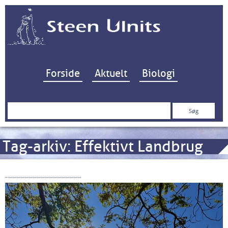
Hop til indhold
Forside
Aktuelt
Biologi
Søg
efter:
Tag-arkiv:
Effektivt Landbrug
Kystvandrådene