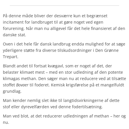
På denne måde bliver der desværre kun et begrænset
incitament for landbruget til at gøre noget ved egen
forurening. Når man nu alligevel får det hele finansieret af den
danske stat.
Oven i det hele får dansk landbrug endda mulighed for at søge
yderligere støtte fra diverse tilskudsordninger i Den Grønne
Trepart.
Blandt andet til fortsat kvægavl, som er noget af det, der
belaster klimaet mest – med en stor udledning af den potente
klimagas methan. Den søger man nu at reducere ved at tilsætte
stoffet
Bovaer
til foderet. Kemisk krigsførelse på et mangelfuldt
grundlag.
Man kender nemlig slet ikke til langtidsvirkningerne af dette
stof eller dyrevelfærden ved denne fodertilsætning.
Man ved blot, at det reducerer udledningen af methan – her og
nu.