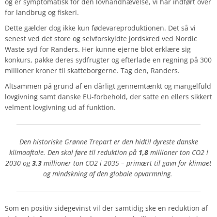
og er symptomatisk for den lovhåndhævelse, vi har indført over
for landbrug og fiskeri.
Dette gælder dog ikke kun fødevareproduktionen. Det så vi
senest ved det store og selvforskyldte jordskred ved Nordic
Waste syd for Randers. Her kunne ejerne blot erklære sig
konkurs, pakke deres sydfrugter og efterlade en regning på 300
millioner kroner til skatteborgerne. Tag den, Randers.
Altsammen på grund af en dårligt gennemtænkt og mangelfuld
lovgivning samt danske EU-forbehold, der satte en ellers sikkert
velment lovgivning ud af funktion.
Den historiske Grønne Trepart er den hidtil dyreste danske
klimaaftale. Den skal føre til reduktion på
1,8
millioner ton CO2 i
2030 og
3,3
millioner ton CO2 i 2035 – primært til gavn for klimaet
og mindskning af den globale opvarmning.
Som en positiv sidegevinst vil der samtidig ske en reduktion af