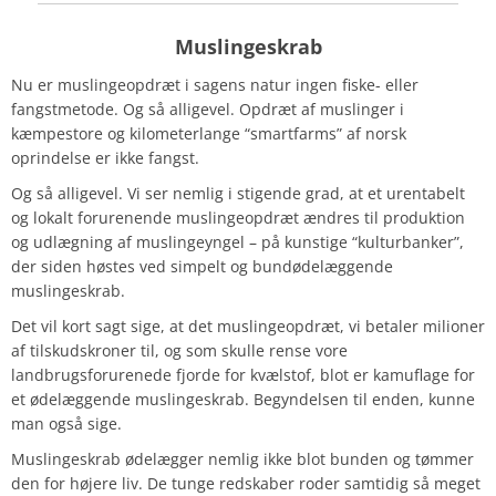
Muslingeskrab
Nu er muslingeopdræt i sagens natur ingen fiske- eller
fangstmetode. Og så alligevel. Opdræt af muslinger i
kæmpestore og kilometerlange “smartfarms” af norsk
oprindelse er ikke fangst.
Og så alligevel. Vi ser nemlig i stigende grad, at et urentabelt
og lokalt forurenende muslingeopdræt ændres til produktion
og udlægning af muslingeyngel – på kunstige “kulturbanker”,
der siden høstes ved simpelt og bundødelæggende
muslingeskrab.
Det vil kort sagt sige, at det muslingeopdræt, vi betaler milioner
af tilskudskroner til, og som skulle rense vore
landbrugsforurenede fjorde for kvælstof, blot er kamuflage for
et ødelæggende muslingeskrab. Begyndelsen til enden, kunne
man også sige.
Muslingeskrab ødelægger nemlig ikke blot bunden og tømmer
den for højere liv. De tunge redskaber roder samtidig så meget