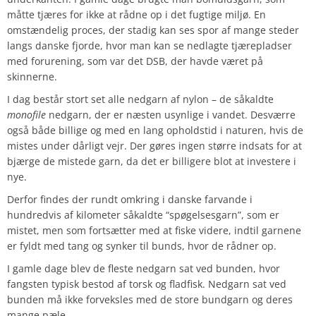
måtte tjæres for ikke at rådne op i det fugtige miljø. En
omstændelig proces, der stadig kan ses spor af mange steder
langs danske fjorde, hvor man kan se nedlagte tjærepladser
med forurening, som var det DSB, der havde været på
skinnerne.
I dag består stort set alle nedgarn af nylon – de såkaldte
monofile
nedgarn, der er næsten usynlige i vandet. Desværre
også både billige og med en lang opholdstid i naturen, hvis de
mistes under dårligt vejr. Der gøres ingen større indsats for at
bjærge de mistede garn, da det er billigere blot at investere i
nye.
Derfor findes der rundt omkring i danske farvande i
hundredvis af kilometer såkaldte “spøgelsesgarn”, som er
mistet, men som fortsætter med at fiske videre, indtil garnene
er fyldt med tang og synker til bunds, hvor de rådner op.
I gamle dage blev de fleste nedgarn sat ved bunden, hvor
fangsten typisk bestod af torsk og fladfisk. Nedgarn sat ved
bunden må ikke forveksles med de store bundgarn og deres
mange pæle.