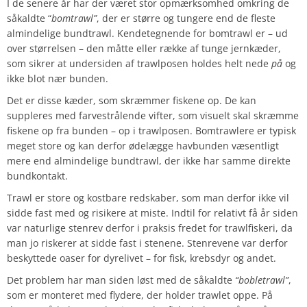
I de senere år har der været stor opmærksomhed omkring de
såkaldte “
bomtrawl”
, der er større og tungere end de fleste
almindelige bundtrawl. Kendetegnende for bomtrawl er – ud
over størrelsen – den måtte eller række af tunge jernkæder,
som sikrer at undersiden af trawlposen holdes helt nede
på
og
ikke blot nær bunden.
Det er disse kæder, som skræmmer fiskene op. De kan
suppleres med farvestrålende vifter, som visuelt skal skræmme
fiskene op fra bunden – op i trawlposen. Bomtrawlere er typisk
meget store og kan derfor ødelægge havbunden væsentligt
mere end almindelige bundtrawl, der ikke har samme direkte
bundkontakt.
Trawl er store og kostbare redskaber, som man derfor ikke vil
sidde fast med og risikere at miste. Indtil for relativt få år siden
var naturlige stenrev derfor i praksis fredet for trawlfiskeri, da
man jo riskerer at sidde fast i stenene. Stenrevene var derfor
beskyttede oaser for dyrelivet – for fisk, krebsdyr og andet.
Det problem har man siden løst med de såkaldte
“bobletrawl”
,
som er monteret med flydere, der holder trawlet oppe. På