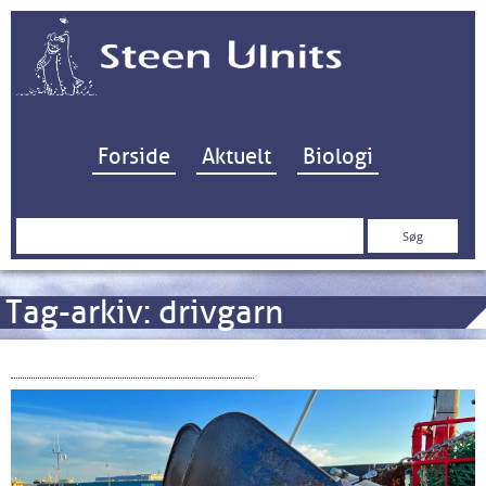
Hop til indhold
Forside
Aktuelt
Biologi
Søg
efter:
Tag-arkiv:
drivgarn
Bundgarn og bundskrab