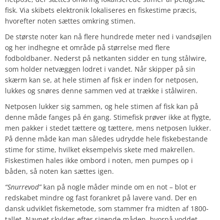
fisk. Via skibets elektronik lokaliseres en fiskestime præcis,
hvorefter noten sættes omkring stimen.
De største noter kan nå flere hundrede meter ned i vandsøjlen
og her indhegne et område på størrelse med flere
fodboldbaner. Nederst på netkanten sidder en tung stålwire,
som holder netvæggen lodret i vandet. Når skipper på sin
skærm kan se, at hele stimen af fisk er inden for netposen,
lukkes og snøres denne sammen ved at trække i stålwiren.
Netposen lukker sig sammen, og hele stimen af fisk kan på
denne måde fanges på én gang. Stimefisk prøver ikke at flygte,
men pakker i stedet tættere og tættere, mens netposen lukker.
På denne måde kan man således udrydde hele fiskebestande
stime for stime, hvilket eksempelvis skete med makrellen.
Fiskestimen hales ikke ombord i noten, men pumpes op i
båden, så noten kan sættes igen.
“Snurrevod”
kan på nogle måder minde om en not – blot er
redskabet mindre og fast forankret på lavere vand. Der en
dansk udviklet fiskemetode, som stammer fra midten af 1800-
tallet. Navnet skyldes efter sigende måden, hvorpå voddet