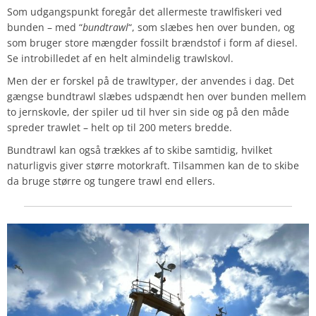
Som udgangspunkt foregår det allermeste trawlfiskeri ved
bunden – med “
bundtrawl
“, som slæbes hen over bunden, og
som bruger store mængder fossilt brændstof i form af diesel.
Se introbilledet af en helt almindelig trawlskovl.
Men der er forskel på de trawltyper, der anvendes i dag. Det
gængse bundtrawl slæbes udspændt hen over bunden mellem
to jernskovle, der spiler ud til hver sin side og på den måde
spreder trawlet – helt op til 200 meters bredde.
Bundtrawl kan også trækkes af to skibe samtidig, hvilket
naturligvis giver større motorkraft. Tilsammen kan de to skibe
da bruge større og tungere trawl end ellers.