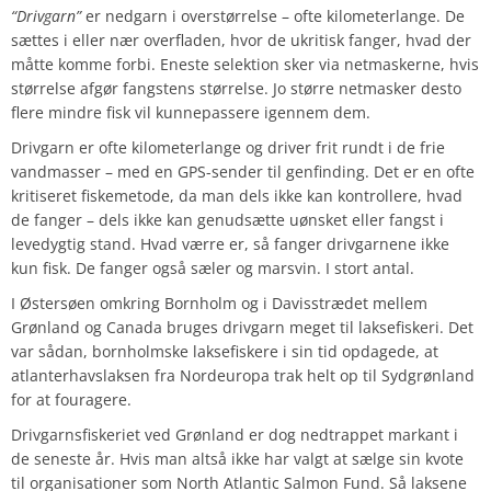
“Drivgarn”
er nedgarn i overstørrelse – ofte kilometerlange. De
sættes i eller nær overfladen, hvor de ukritisk fanger, hvad der
måtte komme forbi. Eneste selektion sker via netmaskerne, hvis
størrelse afgør fangstens størrelse. Jo større netmasker desto
flere mindre fisk vil kunnepassere igennem dem.
Drivgarn er ofte kilometerlange og driver frit rundt i de frie
vandmasser – med en GPS-sender til genfinding. Det er en ofte
kritiseret fiskemetode, da man dels ikke kan kontrollere, hvad
de fanger – dels ikke kan genudsætte uønsket eller fangst i
levedygtig stand. Hvad værre er, så fanger drivgarnene ikke
kun fisk. De fanger også sæler og marsvin. I stort antal.
I Østersøen omkring Bornholm og i Davisstrædet mellem
Grønland og Canada bruges drivgarn meget til laksefiskeri. Det
var sådan, bornholmske laksefiskere i sin tid opdagede, at
atlanterhavslaksen fra Nordeuropa trak helt op til Sydgrønland
for at fouragere.
Drivgarnsfiskeriet ved Grønland er dog nedtrappet markant i
de seneste år. Hvis man altså ikke har valgt at sælge sin kvote
til organisationer som North Atlantic Salmon Fund. Så laksene