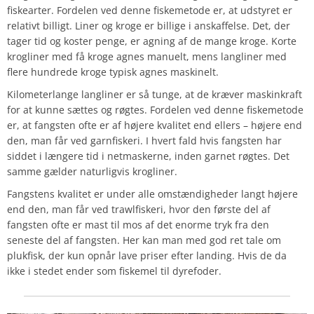
fiskearter. Fordelen ved denne fiskemetode er, at udstyret er
relativt billigt. Liner og kroge er billige i anskaffelse. Det, der
tager tid og koster penge, er agning af de mange kroge. Korte
krogliner med få kroge agnes manuelt, mens langliner med
flere hundrede kroge typisk agnes maskinelt.
Kilometerlange langliner er så tunge, at de kræver maskinkraft
for at kunne sættes og røgtes. Fordelen ved denne fiskemetode
er, at fangsten ofte er af højere kvalitet end ellers – højere end
den, man får ved garnfiskeri. I hvert fald hvis fangsten har
siddet i længere tid i netmaskerne, inden garnet røgtes. Det
samme gælder naturligvis krogliner.
Fangstens kvalitet er under alle omstændigheder langt højere
end den, man får ved trawlfiskeri, hvor den første del af
fangsten ofte er mast til mos af det enorme tryk fra den
seneste del af fangsten. Her kan man med god ret tale om
plukfisk, der kun opnår lave priser efter landing. Hvis de da
ikke i stedet ender som fiskemel til dyrefoder.