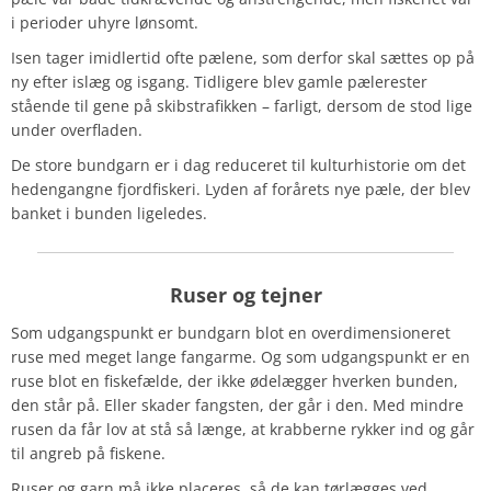
i perioder uhyre lønsomt.
Isen tager imidlertid ofte pælene, som derfor skal sættes op på
ny efter islæg og isgang. Tidligere blev gamle pælerester
stående til gene på skibstrafikken – farligt, dersom de stod lige
under overfladen.
De store bundgarn er i dag reduceret til kulturhistorie om det
hedengangne fjordfiskeri. Lyden af forårets nye pæle, der blev
banket i bunden ligeledes.
Ruser og tejner
Som udgangspunkt er bundgarn blot en overdimensioneret
ruse med meget lange fangarme. Og som udgangspunkt er en
ruse blot en fiskefælde, der ikke ødelægger hverken bunden,
den står på. Eller skader fangsten, der går i den. Med mindre
rusen da får lov at stå så længe, at krabberne rykker ind og går
til angreb på fiskene.
Ruser og garn må ikke placeres, så de kan tørlægges ved