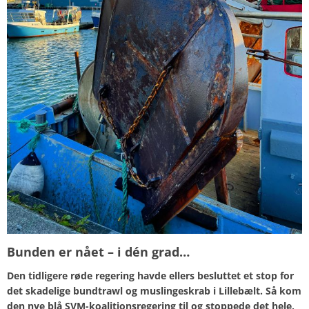
Bunden er nået – i dén grad…
Den tidligere røde regering havde ellers besluttet et stop for
det skadelige bundtrawl og muslingeskrab i Lillebælt. Så kom
den nye blå SVM-koalitionsregering til og stoppede det hele,