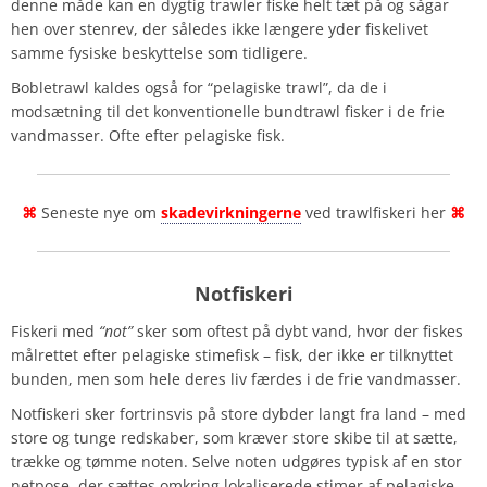
denne måde kan en dygtig trawler fiske helt tæt på og sågar
hen over stenrev, der således ikke længere yder fiskelivet
samme fysiske beskyttelse som tidligere.
Bobletrawl kaldes også for “pelagiske trawl”, da de i
modsætning til det konventionelle bundtrawl fisker i de frie
vandmasser. Ofte efter pelagiske fisk.
⌘
Seneste nye om
skadevirkningerne
ved trawlfiskeri her
⌘
Notfiskeri
Fiskeri med
“not”
sker som oftest på dybt vand, hvor der fiskes
målrettet efter pelagiske stimefisk – fisk, der ikke er tilknyttet
bunden, men som hele deres liv færdes i de frie vandmasser.
Notfiskeri sker fortrinsvis på store dybder langt fra land – med
store og tunge redskaber, som kræver store skibe til at sætte,
trække og tømme noten. Selve noten udgøres typisk af en stor
netpose, der sættes omkring lokaliserede stimer af pelagiske