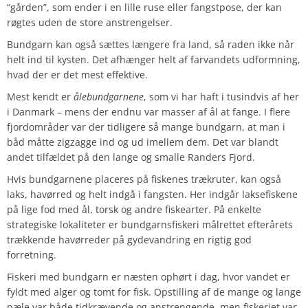
“gården”, som ender i en lille ruse eller fangstpose, der kan
røgtes uden de store anstrengelser.
Bundgarn kan også sættes længere fra land, så raden ikke når
helt ind til kysten. Det afhænger helt af farvandets udformning,
hvad der er det mest effektive.
Mest kendt er
ålebundgarnene
, som vi har haft i tusindvis af her
i Danmark – mens der endnu var masser af ål at fange. I flere
fjordområder var der tidligere så mange bundgarn, at man i
båd måtte zigzagge ind og ud imellem dem. Det var blandt
andet tilfældet på den lange og smalle Randers Fjord.
Hvis bundgarnene placeres på fiskenes trækruter, kan også
laks, havørred og helt indgå i fangsten. Her indgår laksefiskene
på lige fod med ål, torsk og andre fiskearter. På enkelte
strategiske lokaliteter er bundgarnsfiskeri målrettet efterårets
trækkende havørreder på gydevandring en rigtig god
forretning.
Fiskeri med bundgarn er næsten ophørt i dag, hvor vandet er
fyldt med alger og tomt for fisk. Opstilling af de mange og lange
pæle var både tidkrævende og anstrengende, men fiskeriet var