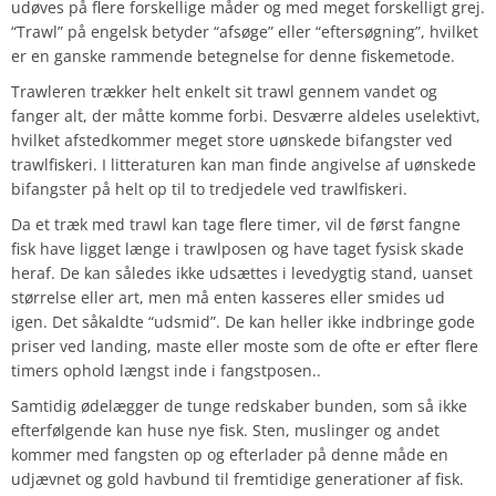
udøves på flere forskellige måder og med meget forskelligt grej.
“Trawl” på engelsk betyder “afsøge” eller “eftersøgning”, hvilket
er en ganske rammende betegnelse for denne fiskemetode.
Trawleren trækker helt enkelt sit trawl gennem vandet og
fanger alt, der måtte komme forbi. Desværre aldeles uselektivt,
hvilket afstedkommer meget store uønskede bifangster ved
trawlfiskeri. I litteraturen kan man finde angivelse af uønskede
bifangster på helt op til to tredjedele ved trawlfiskeri.
Da et træk med trawl kan tage flere timer, vil de først fangne
fisk have ligget længe i trawlposen og have taget fysisk skade
heraf. De kan således ikke udsættes i levedygtig stand, uanset
størrelse eller art, men må enten kasseres eller smides ud
igen. Det såkaldte “udsmid”. De kan heller ikke indbringe gode
priser ved landing, maste eller moste som de ofte er efter flere
timers ophold længst inde i fangstposen..
Samtidig ødelægger de tunge redskaber bunden, som så ikke
efterfølgende kan huse nye fisk. Sten, muslinger og andet
kommer med fangsten op og efterlader på denne måde en
udjævnet og gold havbund til fremtidige generationer af fisk.