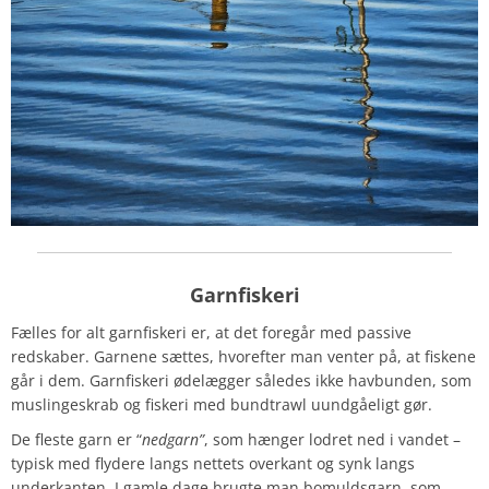
Garnfiskeri
Fælles for alt garnfiskeri er, at det foregår med passive
redskaber. Garnene sættes, hvorefter man venter på, at fiskene
går i dem. Garnfiskeri ødelægger således ikke havbunden, som
muslingeskrab og fiskeri med bundtrawl uundgåeligt gør.
De fleste garn er “
nedgarn”
, som hænger lodret ned i vandet –
typisk med flydere langs nettets overkant og synk langs
underkanten. I gamle dage brugte man bomuldsgarn, som