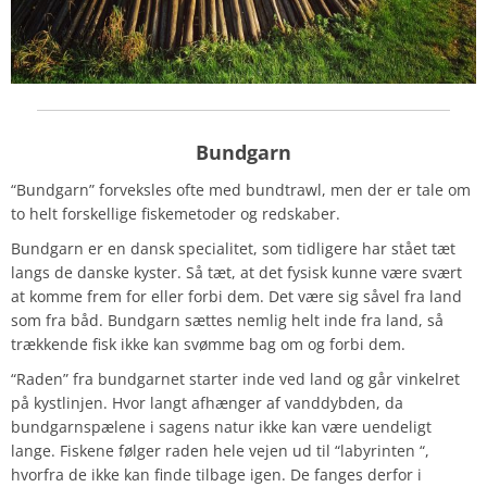
Bundgarn
“Bundgarn” forveksles ofte med bundtrawl, men der er tale om
to helt forskellige fiskemetoder og redskaber.
Bundgarn er en dansk specialitet, som tidligere har stået tæt
langs de danske kyster. Så tæt, at det fysisk kunne være svært
at komme frem for eller forbi dem. Det være sig såvel fra land
som fra båd. Bundgarn sættes nemlig helt inde fra land, så
trækkende fisk ikke kan svømme bag om og forbi dem.
“Raden” fra bundgarnet starter inde ved land og går vinkelret
på kystlinjen. Hvor langt afhænger af vanddybden, da
bundgarnspælene i sagens natur ikke kan være uendeligt
lange. Fiskene følger raden hele vejen ud til “labyrinten “,
hvorfra de ikke kan finde tilbage igen. De fanges derfor i