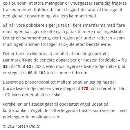
op i bunden, at store mængder drivhusgasser samtidig frigøres
fra sedimentet. Kuldioxid, som i frigjort tilstand vil bidrage til
den globale opvarmning, vi ellers kæmper imod.
Så når vore politikere siger ja tak til flere smartfarms med flere
muslinger, så siger de ofte også ja tak til mere muslingeskrab.
Det er en sammenhæng, der i reglen går under radaren – som
muslingebranchen forsøger at skjule efter bedste evne.
Det er tankevækkende, at antallet af muslingeopdræt i
Danmark ifølge de seneste opgørelser er næsten fordoblet – fra
32
i 2019 til
62
i 2022. Men muslingernes kvælstoffjernelse blot
er steget fra
88
til
102
ton i samme tidsrum.
Baseret på proportionalitet mellem antal anlæg og høsttal
burde kvælstoffjernelsen være steget til
170
ton i stedet for blot
102. Men det er altså ikke sket.
Forskellen er i stedet gået til opdrættet yngel udsat på
kulturbanker. Yngel, der efterfølgende høstes som voksne – ved
ødelæggende muslingeskrab.
©️ 2024 Steen Ulnits