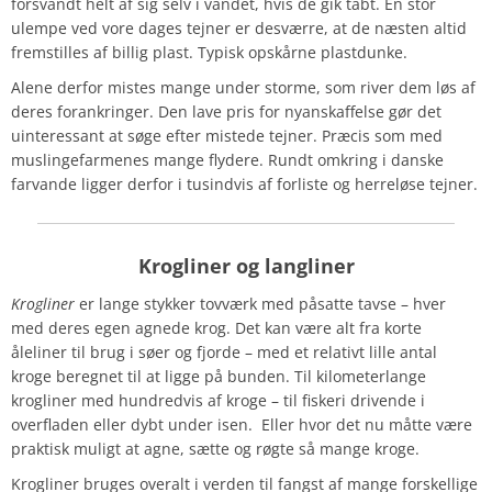
forsvandt helt af sig selv i vandet, hvis de gik tabt. En stor
ulempe ved vore dages tejner er desværre, at de næsten altid
fremstilles af billig plast. Typisk opskårne plastdunke.
Alene derfor mistes mange under storme, som river dem løs af
deres forankringer. Den lave pris for nyanskaffelse gør det
uinteressant at søge efter mistede tejner. Præcis som med
muslingefarmenes mange flydere. Rundt omkring i danske
farvande ligger derfor i tusindvis af forliste og herreløse tejner.
Krogliner og langliner
Krogliner
er lange stykker tovværk med påsatte tavse – hver
med deres egen agnede krog. Det kan være alt fra korte
åleliner til brug i søer og fjorde – med et relativt lille antal
kroge beregnet til at ligge på bunden. Til kilometerlange
krogliner med hundredvis af kroge – til fiskeri drivende i
overfladen eller dybt under isen. Eller hvor det nu måtte være
praktisk muligt at agne, sætte og røgte så mange kroge.
Krogliner bruges overalt i verden til fangst af mange forskellige