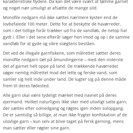
karakteristiske flydere. Da kan det være svært at tømme garnet
og noget nær umuligt at afsætte de mange sild.
Monofile nedgarn må ikke sættes nærmere kysten end de
lovbefalede 100 meter. Dette for at beskytte de havørreder,
som i det tidlige forår trækker ud fra de vandløb, de netop har
gydt i. Eller i det sene efterår søger hen imod og op i de samme
vandløb for at gyde og sikre slægtens beståen.
Det ved de illegale garnfiskene, som målrettet sætter deres
monofile nedgarn tæt på åmundingerne – med den inderste
del af garnet helt oppe på land. De trækkende havørreder
søger nemlig målrettet mod det lette og ferske vand, som
samler sig helt inde under land. De lugter sig på denne måde
frem til deres fødested.
Alle garn skal være tydeligt mærket med navnet på deres
ejermand. Hvilket naturligvis ikke sker med ulovligt satte garn,
der sættes efter solnedgang og røgtes igen inden solopgang.
De er samtidig så billige, at man ikke frygter konfiskation af de
ulovlige garn – kun selv at blive taget på fersk gerning, mens
man sætter eller røgter sine garn.