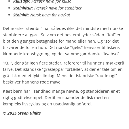
Kullsugv
: Færøsk navn for kulso
Steinbitur
: Færøsk navn for stenbider
Steinbit
: Norsk navn for havkat
Det norske “steinbit” har således ikke det mindste med norske
stenbidere at gøre. Selv om det bestemt lyder sådan. “Kal” er
blot den gængse betegnelse for mand eller han. Og “so” det
tilsvarende for en hun. Det norske “kjeks” henviser til fiskens
klumpede kropsbygning, og det samme gør danske “kvabso”.
“Kul”, der går igen flere steder, refererer til hunnens mørkegrå
farve. Det islandske “grásleppa” fortæller, at der er tale om en
grå fisk med et tykt slimlag. Mens det islandske “raudmagi”
beskriver hannens røde mave.
Kært barn har i sandhed mange navne, og stenbideren er et
rigtig godt eksempel. Dertil en spændende fisk med en
kompleks livscyklus og en usædvanlig adfærd.
©️ 2025 Steen Ulnits