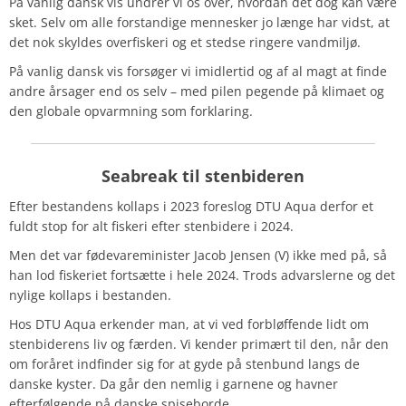
På vanlig dansk vis undrer vi os over, hvordan det dog kan være
sket. Selv om alle forstandige mennesker jo længe har vidst, at
det nok skyldes overfiskeri og et stedse ringere vandmiljø.
På vanlig dansk vis forsøger vi imidlertid og af al magt at finde
andre årsager end os selv – med pilen pegende på klimaet og
den globale opvarmning som forklaring.
Seabreak til stenbideren
Efter bestandens kollaps i 2023 foreslog DTU Aqua derfor et
fuldt stop for alt fiskeri efter stenbidere i 2024.
Men det var fødevareminister Jacob Jensen (V) ikke med på, så
han lod fiskeriet fortsætte i hele 2024. Trods advarslerne og det
nylige kollaps i bestanden.
Hos DTU Aqua erkender man, at vi ved forbløffende lidt om
stenbiderens liv og færden. Vi kender primært til den, når den
om foråret indfinder sig for at gyde på stenbund langs de
danske kyster. Da går den nemlig i garnene og havner
efterfølgende på danske spiseborde.