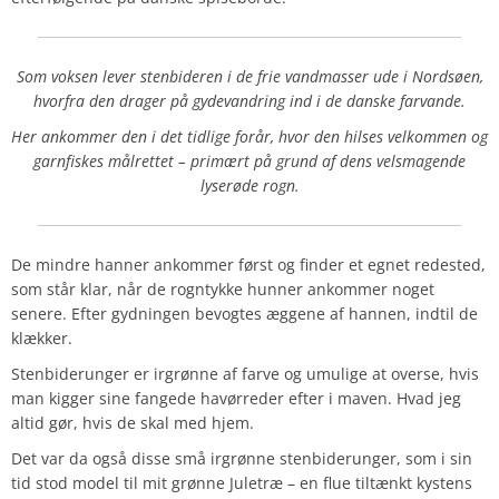
Som voksen lever stenbideren i de frie vandmasser ude i Nordsøen,
hvorfra den drager på gydevandring ind i de danske farvande.
Her ankommer den i det tidlige forår, hvor den hilses velkommen og
garnfiskes målrettet – primært på grund af dens velsmagende
lyserøde rogn.
De mindre hanner ankommer først og finder et egnet redested,
som står klar, når de rogntykke hunner ankommer noget
senere. Efter gydningen bevogtes æggene af hannen, indtil de
klækker.
Stenbiderunger er irgrønne af farve og umulige at overse, hvis
man kigger sine fangede havørreder efter i maven. Hvad jeg
altid gør, hvis de skal med hjem.
Det var da også disse små irgrønne stenbiderunger, som i sin
tid stod model til mit grønne Juletræ – en flue tiltænkt kystens