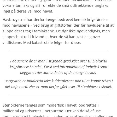
voksne tamlaks og slår direkte de små udtrækkende unglaks
ihjel på deres vej mod havet.
Havbrugerne har derfor længe bedrevet kemisk krigsførelse
mod havlusene – ved brug af giftstoffer, der får havlusene til at
slippe deres tag i tamlaksene. De dør ikke nødvendigvis, men
slippes blot ud i frivandet, hvor de så kan kaste sig over
vildfiskene. Med katastrofale følger for disse.
I de senere år er man i stigende grad gået over til biologisk
krigsførelse i stedet. Først ved introduktion af læbefisk som
beggylter, der kan æde løs af de mange havlus.
Berggylten er imidlertid ikke kuldetolerant nok til at kunne trives i
det høje nord. Her er man derfor gået over til stenbidere i stedet.
Stenbiderne fanges som moderfisk i havet, opdrættes i
milliontal og udsættes i netburene. Her kan de så afluse
tamlaksene på biologisk vis – uden brug af kemiske stoffer som