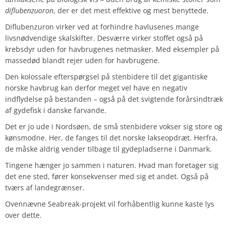
diflubenzuoron
, der er det mest effektive og mest benyttede.
Diflubenzuron virker ved at forhindre havlusenes mange
livsnødvendige skalskifter. Desværre virker stoffet også på
krebsdyr uden for havbrugenes netmasker. Med eksempler på
massedød blandt rejer uden for havbrugene.
Den kolossale efterspørgsel på stenbidere til det gigantiske
norske havbrug kan derfor meget vel have en negativ
indflydelse på bestanden – også på det svigtende forårsindtræk
af gydefisk i danske farvande.
Det er jo ude i Nordsøen, de små stenbidere vokser sig store og
kønsmodne. Her, de fanges til det norske lakseopdræt. Herfra,
de måske aldrig vender tilbage til gydepladserne i Danmark.
Tingene hænger jo sammen i naturen. Hvad man foretager sig
det ene sted, fører konsekvenser med sig et andet. Også på
tværs af landegrænser.
Ovennævne Seabreak-projekt vil forhåbentlig kunne kaste lys
over dette.