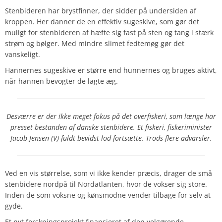
Stenbideren har brystfinner, der sidder på undersiden af
kroppen. Her danner de en effektiv sugeskive, som gør det
muligt for stenbideren af hæfte sig fast på sten og tang i stærk
strøm og bølger. Med mindre slimet fedtemøg gør det
vanskeligt.
Hannernes sugeskive er større end hunnernes og bruges aktivt,
når hannen bevogter de lagte æg.
Desværre er der ikke meget fokus på det overfiskeri, som længe har
presset bestanden af danske stenbidere. Et fiskeri, fiskeriminister
Jacob Jensen (V) fuldt bevidst lod fortsætte. Trods flere advarsler.
Ved en vis størrelse, som vi ikke kender præcis, drager de små
stenbidere nordpå til Nordatlanten, hvor de vokser sig store.
Inden de som voksne og kønsmodne vender tilbage for selv at
gyde.
Et nyt forskningsprojekt finansieret af den velgørende