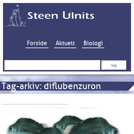
Hop til indhold
Forside
Aktuelt
Biologi
Søg
efter:
Tag-arkiv:
diflubenzuron
Smatsoen og kulsøerne