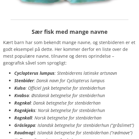
Sær fisk med mange navne
Kært barn har som bekendt mange navne, og stenbideren er et
godt eksempel på dette. Her kommer derfor en liste over de
mest populære navne, tilnavne og deres oprindelse –
geografisk såvel som sprogligt:
Cyclopterus lumpus
: Stenbiderens latinske artsnavn
Stenbider
: Dansk navn for Cyclopterus lumpus
Kulso
: Officiel jysk betegnelse for stenbiderhun
Kvabso
: Østdansk betegnelse for stenbiderhun
Rognkal
: Dansk betegnelse for stenbiderhan
Rognkjeks
: Norsk betegnelse for stenbiderhun
Rognkall
: Norsk betegnelse for stenbiderhan
Grásleppa
: Islandsk betegnelse for stenbiderhun (“gråslimet”)
Raudmagi
: Islandsk betegnelse for stenbiderhan (“rødmave”)