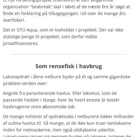
organisation “Seabreak” skal i løbet af de næste fire år søge at
finde en forklaring på tilbagegangen. Ud over de mange års
overfiskeri.
Det er DTU Aqua, som er tovholder i projektet. Der var ikke
statslige penge til projektet, som derfor måtte
privatfinansieres.
Som rensefisk i havbrug
Lakseopdræt i åbne netbure byder på ét og samme gigantiske
problem verden over:
Angreb fra parasiterende havlus. Eller lakselus, som de
passende hedder i Norge, hvor de hvert eneste år koster
havbrugerne store økonomiske tab.
De mange milioner af opdrætslaks i netburene lokker milliarder
af sultne havlus til. Så mange, at de ikke kun truer tamlaksene
inden for netmaskerne, men også vildlaksene udenfor.
Lakselusene rasper sig gennem huden på laksene, irriterer de