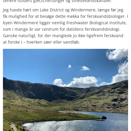
senere istiders glectchertunger og smeltevandskanaler.
Jeg havde hørt om Lake District og Windermere, længe før jeg
fik mulighed for at besøge dette mekka for ferskvandsbiologer. I
byen Windermere ligger nemlig Freshwater Biological Institute,
som i mange år var centrum for datidens ferskvandsbiologi.
Ganske naturligt, for der manglede jo ikke ligefrem ferskvand
at forske i – hverken søer eller vandløb.