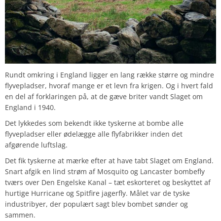
Rundt omkring i England ligger en lang række større og mindre
flyvepladser, hvoraf mange er et levn fra krigen. Og i hvert fald
en del af forklaringen på, at de gæve briter vandt Slaget om
England i 1940.
Det lykkedes som bekendt ikke tyskerne at bombe alle
flyvepladser eller ødelægge alle flyfabrikker inden det
afgørende luftslag.
Det fik tyskerne at mærke efter at have tabt Slaget om England.
Snart afgik en lind strøm af Mosquito og Lancaster bombefly
tværs over Den Engelske Kanal – tæt eskorteret og beskyttet af
hurtige Hurricane og Spitfire jagerfly. Målet var de tyske
industribyer, der populært sagt blev bombet sønder og
sammen.