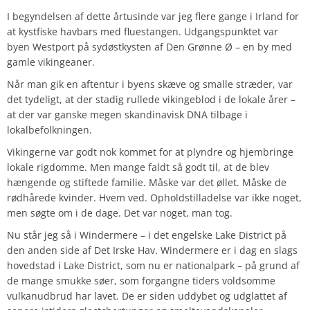
I begyndelsen af dette årtusinde var jeg flere gange i Irland for
at kystfiske havbars med fluestangen. Udgangspunktet var
byen Westport på sydøstkysten af Den Grønne Ø – en by med
gamle vikingeaner.
Når man gik en aftentur i byens skæve og smalle stræder, var
det tydeligt, at der stadig rullede vikingeblod i de lokale årer –
at der var ganske megen skandinavisk DNA tilbage i
lokalbefolkningen.
Vikingerne var godt nok kommet for at plyndre og hjembringe
lokale rigdomme. Men mange faldt så godt til, at de blev
hængende og stiftede familie. Måske var det øllet. Måske de
rødhårede kvinder. Hvem ved. Opholdstilladelse var ikke noget,
men søgte om i de dage. Det var noget, man tog.
Nu står jeg så i Windermere – i det engelske Lake District på
den anden side af Det Irske Hav. Windermere er i dag en slags
hovedstad i Lake District, som nu er nationalpark – på grund af
de mange smukke søer, som forgangne tiders voldsomme
vulkanudbrud har lavet. De er siden uddybet og udglattet af