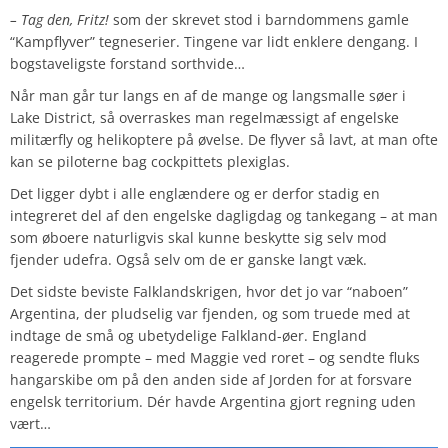
– Tag den, Fritz!
som der skrevet stod i barndommens gamle
“Kampflyver” tegneserier. Tingene var lidt enklere dengang. I
bogstaveligste forstand sorthvide…
Når man går tur langs en af de mange og langsmalle søer i
Lake District, så overraskes man regelmæssigt af engelske
militærfly og helikoptere på øvelse. De flyver så lavt, at man ofte
kan se piloterne bag cockpittets plexiglas.
Det ligger dybt i alle englændere og er derfor stadig en
integreret del af den engelske dagligdag og tankegang – at man
som øboere naturligvis skal kunne beskytte sig selv mod
fjender udefra. Også selv om de er ganske langt væk.
Det sidste beviste Falklandskrigen, hvor det jo var “naboen”
Argentina, der pludselig var fjenden, og som truede med at
indtage de små og ubetydelige Falkland-øer. England
reagerede prompte – med Maggie ved roret – og sendte fluks
hangarskibe om på den anden side af Jorden for at forsvare
engelsk territorium. Dér havde Argentina gjort regning uden
vært…