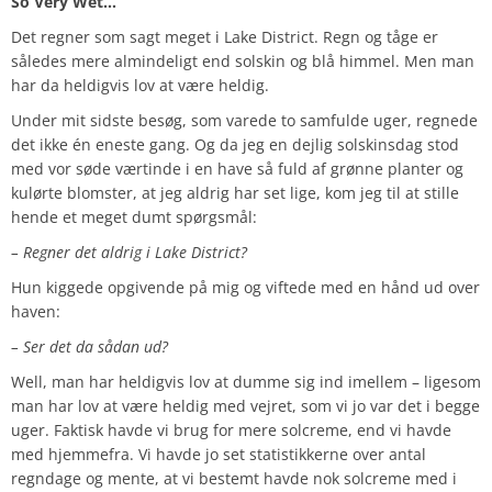
So Very Wet…
Det regner som sagt meget i Lake District. Regn og tåge er
således mere almindeligt end solskin og blå himmel. Men man
har da heldigvis lov at være heldig.
Under mit sidste besøg, som varede to samfulde uger, regnede
det ikke én eneste gang. Og da jeg en dejlig solskinsdag stod
med vor søde værtinde i en have så fuld af grønne planter og
kulørte blomster, at jeg aldrig har set lige, kom jeg til at stille
hende et meget dumt spørgsmål:
– Regner det aldrig i Lake District?
Hun kiggede opgivende på mig og viftede med en hånd ud over
haven:
– Ser det da sådan ud?
Well, man har heldigvis lov at dumme sig ind imellem – ligesom
man har lov at være heldig med vejret, som vi jo var det i begge
uger. Faktisk havde vi brug for mere solcreme, end vi havde
med hjemmefra. Vi havde jo set statistikkerne over antal
regndage og mente, at vi bestemt havde nok solcreme med i