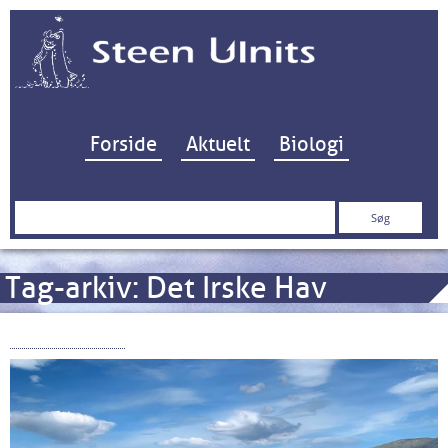
Hop til indhold
Forside
Aktuelt
Biologi
Søg
efter:
Tag-arkiv:
Det Irske Hav
Windermere