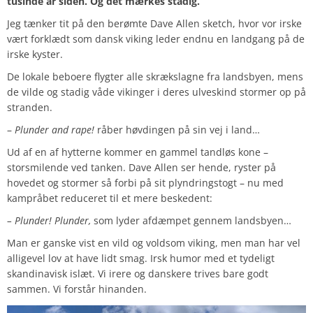
tusinde år siden. Og det mærkes stadig.
Jeg tænker tit på den berømte Dave Allen sketch, hvor vor irske
vært forklædt som dansk viking leder endnu en landgang på de
irske kyster.
De lokale beboere flygter alle skrækslagne fra landsbyen, mens
de vilde og stadig våde vikinger i deres ulveskind stormer op på
stranden.
–
Plunder and rape!
råber høvdingen på sin vej i land…
Ud af en af hytterne kommer en gammel tandløs kone –
storsmilende ved tanken. Dave Allen ser hende, ryster på
hovedet og stormer så forbi på sit plyndringstogt – nu med
kampråbet reduceret til et mere beskedent:
– Plunder! Plunder,
som lyder afdæmpet gennem landsbyen…
Man er ganske vist en vild og voldsom viking, men man har vel
alligevel lov at have lidt smag. Irsk humor med et tydeligt
skandinavisk islæt. Vi irere og danskere trives bare godt
sammen. Vi forstår hinanden.