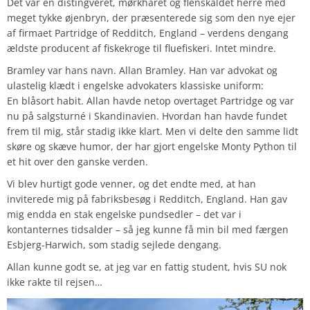
Det var en distingveret, mørkhåret og flenskaldet herre med
meget tykke øjenbryn, der præsenterede sig som den nye ejer
af firmaet Partridge of Redditch, England – verdens dengang
ældste producent af fiskekroge til fluefiskeri. Intet mindre.
Bramley var hans navn. Allan Bramley. Han var advokat og
ulastelig klædt i engelske advokaters klassiske uniform:
En blåsort habit. Allan havde netop overtaget Partridge og var
nu på salgsturné i Skandinavien. Hvordan han havde fundet
frem til mig, står stadig ikke klart. Men vi delte den samme lidt
skøre og skæve humor, der har gjort engelske Monty Python til
et hit over den ganske verden.
Vi blev hurtigt gode venner, og det endte med, at han
inviterede mig på fabriksbesøg i Redditch, England. Han gav
mig endda en stak engelske pundsedler – det var i
kontanternes tidsalder – så jeg kunne få min bil med færgen
Esbjerg-Harwich, som stadig sejlede dengang.
Allan kunne godt se, at jeg var en fattig student, hvis SU nok
ikke rakte til rejsen…