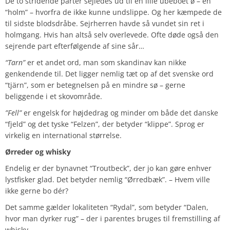
De to stridende parter sejledes ud til en lille ubeboet ø – en
“holm” – hvorfra de ikke kunne undslippe. Og her kæmpede de
til sidste blodsdråbe. Sejrherren havde så vundet sin ret i
holmgang. Hvis han altså selv overlevede. Ofte døde også den
sejrende part efterfølgende af sine sår…
“Tarn”
er et andet ord, man som skandinav kan nikke
genkendende til. Det ligger nemlig tæt op af det svenske ord
“tjärn”, som er betegnelsen på en mindre sø – gerne
beliggende i et skovområde.
”Fell”
er engelsk for højdedrag og minder om både det danske
“fjeld” og det tyske “Felzen”, der betyder “klippe”. Sprog er
virkelig en international størrelse.
Ørreder og whisky
Endelig er der bynavnet “Troutbeck”, der jo kan gøre enhver
lystfisker glad. Det betyder nemlig “Ørredbæk”. – Hvem ville
ikke gerne bo dér?
Det samme gælder lokaliteten “Rydal”, som betyder “Dalen,
hvor man dyrker rug” – der i parentes bruges til fremstilling af
whisky.