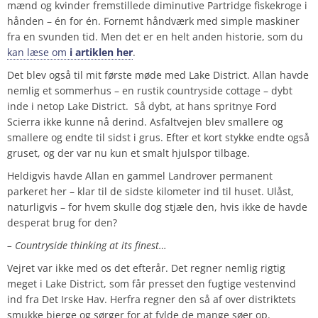
mænd og kvinder fremstillede diminutive Partridge fiskekroge i
hånden – én for én. Fornemt håndværk med simple maskiner
fra en svunden tid. Men det er en helt anden historie, som du
kan læse om
i artiklen her
.
Det blev også til mit første møde med Lake District. Allan havde
nemlig et sommerhus – en rustik countryside cottage – dybt
inde i netop Lake District. Så dybt, at hans spritnye Ford
Scierra ikke kunne nå derind. Asfaltvejen blev smallere og
smallere og endte til sidst i grus. Efter et kort stykke endte også
gruset, og der var nu kun et smalt hjulspor tilbage.
Heldigvis havde Allan en gammel Landrover permanent
parkeret her – klar til de sidste kilometer ind til huset. Ulåst,
naturligvis – for hvem skulle dog stjæle den, hvis ikke de havde
desperat brug for den?
– Countryside thinking at its finest…
Vejret var ikke med os det efterår. Det regner nemlig rigtig
meget i Lake District, som får presset den fugtige vestenvind
ind fra Det Irske Hav. Herfra regner den så af over distriktets
smukke bjerge og sørger for at fylde de mange søer op.