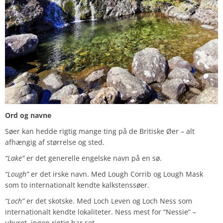
Ord og navne
Søer kan hedde rigtig mange ting på de Britiske Øer – alt
afhængig af størrelse og sted.
“Lake”
er det generelle engelske navn på en sø.
“Lough”
er det irske navn. Med Lough Corrib og Lough Mask
som to internationalt kendte kalkstenssøer.
“Loch”
er det skotske. Med Loch Leven og Loch Ness som
internationalt kendte lokaliteter. Ness mest for “Nessie” –
uhyret, ingen rigtig har set.