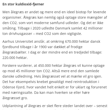
En stor kuldioxid-fjerner
Men ålegræs er andet og mere end en ideel biotop for levende
organismer. Ålegræs kan nemlig også optage store mængder af
den CO2, som vort moderne samfund udleder. Og det er ikke
småting. Tilbage i 2020 udledte Danmark samlet 42 millioner
ton drivhusgasser – med CO2 som den vigtigste.
Aarhus Universitet anslår, at omkring 670.000 hektar dansk
fjordbund tilbage i år 1900 var dækket af frodige
ålegræsbælter. I dag er der mindre end en tredjedel tilbage:
220.000 hektar.
Forskere vurderer, at 450.000 hektar ålegræs vil kunne optage
op mod 45 millioner ton CO2. Altså mere end den samlede
danske udledning. Hvis ålegræsset vel at mærke vil gro igen.
Det har eksempelvis knebet gevaldigt med reintroduktion i
Odense Fjord, hvor vandet helt enkelt er for uklart og forurenet
med næringssalte. Da kan man hverken se eller høre
ålegræsset gro.
Udplantning af ålegræs er sket flere steder landet over – senest