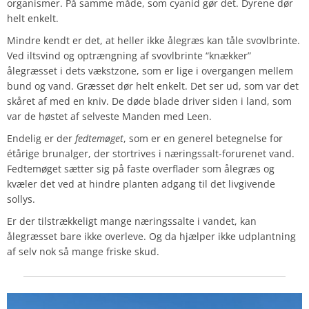
organismer. På samme måde, som cyanid gør det. Dyrene dør
helt enkelt.
Mindre kendt er det, at heller ikke ålegræs kan tåle svovlbrinte.
Ved iltsvind og optrængning af svovlbrinte “knækker”
ålegræsset i dets vækstzone, som er lige i overgangen mellem
bund og vand. Græsset dør helt enkelt. Det ser ud, som var det
skåret af med en kniv. De døde blade driver siden i land, som
var de høstet af selveste Manden med Leen.
Endelig er der
fedtemøget
, som er en generel betegnelse for
étårige brunalger, der stortrives i næringssalt-forurenet vand.
Fedtemøget sætter sig på faste overflader som ålegræs og
kvæler det ved at hindre planten adgang til det livgivende
sollys.
Er der tilstrækkeligt mange næringssalte i vandet, kan
ålegræsset bare ikke overleve. Og da hjælper ikke udplantning
af selv nok så mange friske skud.