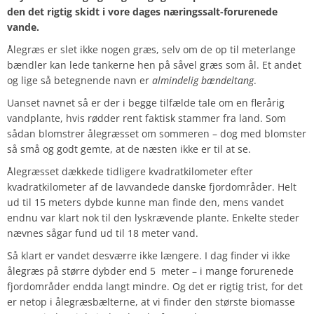
den det rigtig skidt i vore dages næringssalt-forurenede
vande.
Ålegræs er slet ikke nogen græs, selv om de op til meterlange
bændler kan lede tankerne hen på såvel græs som ål. Et andet
og lige så betegnende navn er
almindelig bændeltang
.
Uanset navnet så er der i begge tilfælde tale om en flerårig
vandplante, hvis rødder rent faktisk stammer fra land. Som
sådan blomstrer ålegræsset om sommeren – dog med blomster
så små og godt gemte, at de næsten ikke er til at se.
Ålegræsset dækkede tidligere kvadratkilometer efter
kvadratkilometer af de lavvandede danske fjordområder. Helt
ud til 15 meters dybde kunne man finde den, mens vandet
endnu var klart nok til den lyskrævende plante. Enkelte steder
nævnes sågar fund ud til 18 meter vand.
Så klart er vandet desværre ikke længere. I dag finder vi ikke
ålegræs på større dybder end 5 meter – i mange forurenede
fjordområder endda langt mindre. Og det er rigtig trist, for det
er netop i ålegræsbælterne, at vi finder den største biomasse