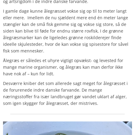
og artsrigdom i de indre danske farvande.
I gamle dage kunne ålegræsset vokse sig op til to meter langt
eller mere. Imellem de nu sjældent mere end én meter lange
stængler kan de små fisk gemme sig og vokse sig store, så de
siden kan blive til føde for endnu større rovfisk, I de grønne
ålegræsmarker kan de ligeledes grønne roskilderejer finde
ideelle skjulesteder, hvor de kan vokse sig spisestore for såvel
fisk som mennesker.
Ålegræs er således et uhyre vigtigt opvækst- og levested for
mange marine organismer, og ålegræs kan man derfor ikke
have nok af – kun for lidt.
Desværre kniber det som allerede sagt meget for ålegræsset i
de forurenede indre danske farvande. De mange
næringsstoffer fra især landbruget gør vandet uklart af alger,
som igen skygger for ålegræsset, der mistrives.