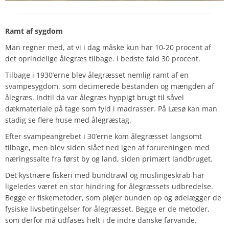
Ramt af sygdom
Man regner med, at vi i dag måske kun har 10-20 procent af
det oprindelige ålegræs tilbage. I bedste fald 30 procent.
Tilbage i 1930’erne blev ålegræsset nemlig ramt af en
svampesygdom, som decimerede bestanden og mængden af
ålegræs. Indtil da var ålegræs hyppigt brugt til såvel
dækmateriale på tage som fyld i madrasser. På Læsø kan man
stadig se flere huse med ålegræstag.
Efter svampeangrebet i 30’erne kom ålegræsset langsomt
tilbage, men blev siden slået ned igen af forureningen med
næringssalte fra først by og land, siden primært landbruget.
Det kystnære fiskeri med bundtrawl og muslingeskrab har
ligeledes været en stor hindring for ålegræssets udbredelse.
Begge er fiskemetoder, som pløjer bunden op og ødelægger de
fysiske livsbetingelser for ålegræsset. Begge er de metoder,
som derfor må udfases helt i de indre danske farvande.