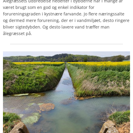
Ålegræssets udbredelse nedefter i dybderne har i mange år
været brugt som en god og enkel indikator for
forureningsgraden i kystnære farvande. Jo flere næringssalte
og dermed mere forurening, der er i vandmiljøet, desto ringere
bliver sigtedybden. Og desto lavere vand træffer man
ålegræsset på.