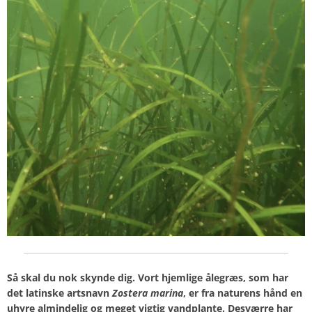
Så skal du nok skynde dig. Vort hjemlige ålegræs, som har
det latinske artsnavn
Zostera
marina
, er fra naturens hånd en
uhyre almindelig og meget vigtig vandplante. Desværre har