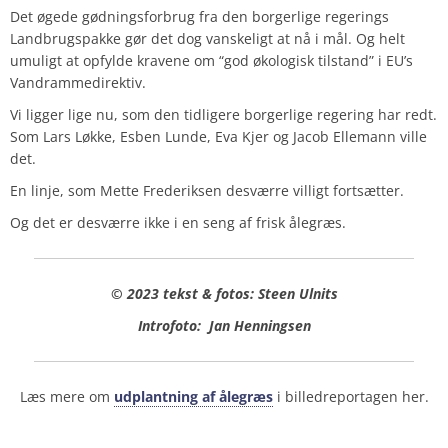
Det øgede gødningsforbrug fra den borgerlige regerings
Landbrugspakke gør det dog vanskeligt at nå i mål. Og helt
umuligt at opfylde kravene om “god økologisk tilstand” i EU’s
Vandrammedirektiv.
Vi ligger lige nu, som den tidligere borgerlige regering har redt.
Som Lars Løkke, Esben Lunde, Eva Kjer og Jacob Ellemann ville
det.
En linje, som Mette Frederiksen desværre villigt fortsætter.
Og det er desværre ikke i en seng af frisk ålegræs.
© 2023 tekst & fotos: Steen Ulnits
Introfoto:
Jan Henningsen
Læs mere om
udplantning af ålegræs
i billedreportagen her.