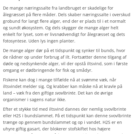
De mange næringssalte fra landbruget er skadelige for
ålegræsset på flere måder. Dels skaber næringssalte i overskud
grobund for langt flere alger, end der er plads til i et normalt
og sundt økosystem. Og dels skygger de mange alger helt
enkelt for lyset, som er livsnødvendigt for ålegræsset og dets
fotosyntese. Uden lys ingen planter.
De mange alger dør på et tidspunkt og synker til bunds, hvor
de rådner op under forbrug af ilt. Fortsætter denne tilgang af
døde og nedsynkende alger, vil der opstå iltsvind, som i første
omgang er dødbringende for fisk og smådyr.
Fiskene kan dog i mange tilfælde nå at svømme væk, når
iltsvindet melder sig. Og krabber kan måske nå at kravle på
land – væk fra den giftige
svovlbrinte
. Det kan de øvrige
organismer i sagens natur ikke.
Efter et stykke tid med iltsvind dannes der nemlig svovlbrinte
eller H2S i bundslammet. På et tidspunkt kan denne svovlbrinte
trænge op gennem bundslammet og op i vandet. H2S er en
uhyre giftig gasart, der blokerer stofskiftet hos højere