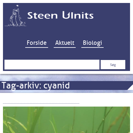
Hop til indhold
Forside
Aktuelt
Biologi
Søg
efter:
Tag-arkiv:
cyanid
Vil du høre ålegræsset gro…