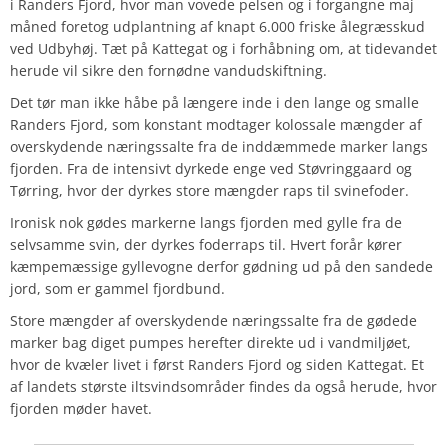
i Randers Fjord, hvor man vovede pelsen og i forgangne maj
måned foretog udplantning af knapt 6.000 friske ålegræsskud
ved Udbyhøj. Tæt på Kattegat og i forhåbning om, at tidevandet
herude vil sikre den fornødne vandudskiftning.
Det tør man ikke håbe på længere inde i den lange og smalle
Randers Fjord, som konstant modtager kolossale mængder af
overskydende næringssalte fra de inddæmmede marker langs
fjorden. Fra de intensivt dyrkede enge ved Støvringgaard og
Tørring, hvor der dyrkes store mængder raps til svinefoder.
Ironisk nok gødes markerne langs fjorden med gylle fra de
selvsamme svin, der dyrkes foderraps til. Hvert forår kører
kæmpemæssige gyllevogne derfor gødning ud på den sandede
jord, som er gammel fjordbund.
Store mængder af overskydende næringssalte fra de gødede
marker bag diget pumpes herefter direkte ud i vandmiljøet,
hvor de kvæler livet i først Randers Fjord og siden Kattegat. Et
af landets største iltsvindsområder findes da også herude, hvor
fjorden møder havet.