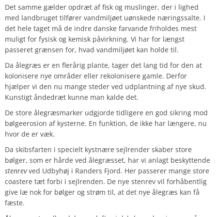
Det samme gælder opdræt af fisk og muslinger, der i lighed
med landbruget tilfører vandmiljøet uønskede næringssalte. I
det hele taget må de indre danske farvande friholdes mest
muligt for fysisk og kemisk påvirkning. Vi har for længst
passeret grænsen for, hvad vandmiljøet kan holde til.
Da ålegræs er en flerårig plante, tager det lang tid for den at
kolonisere nye områder eller rekolonisere gamle. Derfor
hjælper vi den nu mange steder ved udplantning af nye skud.
Kunstigt åndedræt kunne man kalde det.
De store ålegræsmarker udgjorde tidligere en god sikring mod
bølgeerosion af kysterne. En funktion, de ikke har længere, nu
hvor de er væk.
Da skibsfarten i specielt kystnære sejlrender skaber store
bølger, som er hårde ved ålegræsset, har vi anlagt beskyttende
stenrev
ved Udbyhøj i Randers Fjord. Her passerer mange store
coastere tæt forbi i sejlrenden. De nye stenrev vil forhåbentlig
give læ nok for bølger og strøm til, at det nye ålegræs kan få
fæste.