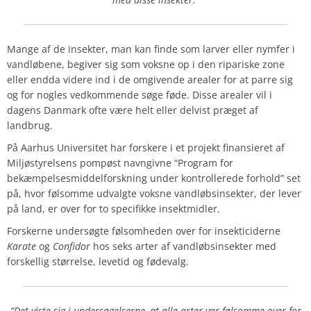
Mange af de insekter, man kan finde som larver eller nymfer i
vandløbene, begiver sig som voksne op i den ripariske zone
eller endda videre ind i de omgivende arealer for at parre sig
og for nogles vedkommende søge føde. Disse arealer vil i
dagens Danmark ofte være helt eller delvist præget af
landbrug.
På Aarhus Universitet har forskere i et projekt finansieret af
Miljøstyrelsens pompøst navngivne “Program for
bekæmpelsesmiddelforskning under kontrollerede forhold” set
på, hvor følsomme udvalgte voksne vandløbsinsekter, der lever
på land, er over for to specifikke insektmidler.
Forskerne undersøgte følsomheden over for insekticiderne
Karate
og
Confidor
hos seks arter af vandløbsinsekter med
forskellig størrelse, levetid og fødevalg.
“Det viste sig i undersøgelserne, at alle arter var følsomme over for