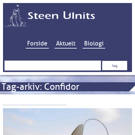
Hop til indhold
Forside
Aktuelt
Biologi
Søg
efter:
Tag-arkiv:
Confidor
Den ripariske farezone