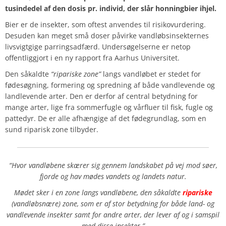
tusindedel af den dosis pr. individ, der slår honningbier ihjel.
Bier er de insekter, som oftest anvendes til risikovurdering.
Desuden kan meget små doser påvirke vandløbsinsekternes
livsvigtgige parringsadfærd. Undersøgelserne er netop
offentliggjort i en ny rapport fra Aarhus Universitet.
Den såkaldte
“ripariske zone”
langs vandløbet er stedet for
fødesøgning, formering og spredning af både vandlevende og
landlevende arter. Den er derfor af central betydning for
mange arter, lige fra sommerfugle og vårfluer til fisk, fugle og
pattedyr. De er alle afhængige af det fødegrundlag, som en
sund riparisk zone tilbyder.
“Hvor vandløbene skærer sig gennem landskabet på vej mod søer,
fjorde og hav mødes vandets og landets natur.
Mødet sker i en zone langs vandløbene, den såkaldte
ripariske
(vandløbsnære) zone, som er af stor betydning for både land- og
vandlevende insekter samt for andre arter, der lever af og i samspil
med disse insekter.”