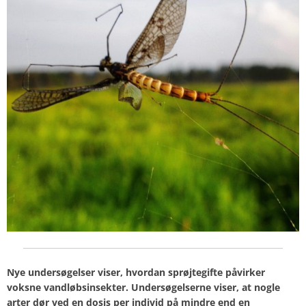
Nye undersøgelser viser, hvordan sprøjtegifte påvirker
voksne vandløbsinsekter. Undersøgelserne viser, at nogle
arter dør ved en dosis per individ på mindre end en