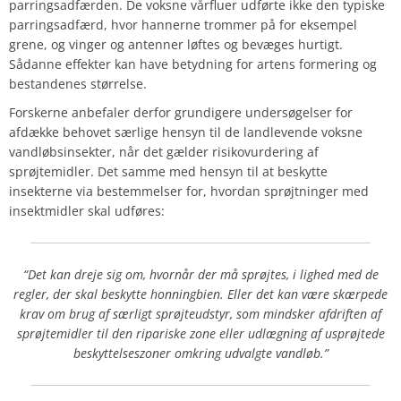
parringsadfærden. De voksne vårfluer udførte ikke den typiske
parringsadfærd, hvor hannerne trommer på for eksempel
grene, og vinger og antenner løftes og bevæges hurtigt.
Sådanne effekter kan have betydning for artens formering og
bestandenes størrelse.
Forskerne anbefaler derfor grundigere undersøgelser for
afdække behovet særlige hensyn til de landlevende voksne
vandløbsinsekter, når det gælder risikovurdering af
sprøjtemidler. Det samme med hensyn til at beskytte
insekterne via bestemmelser for, hvordan sprøjtninger med
insektmidler skal udføres:
“Det kan dreje sig om, hvornår der må sprøjtes, i lighed med de
regler, der skal beskytte honningbien. Eller det kan være skærpede
krav om brug af særligt sprøjteudstyr, som mindsker afdriften af
sprøjtemidler til den ripariske
zone eller udlægning af usprøjtede
beskyttelseszoner omkring udvalgte vandløb.”