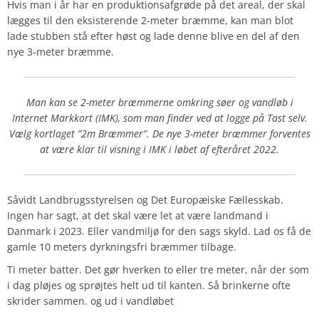
Hvis man i år har en produktionsafgrøde på det areal, der skal
lægges til den eksisterende 2-meter bræmme, kan man blot
lade stubben stå efter høst og lade denne blive en del af den
nye 3-meter bræmme.
Man kan se 2-meter bræmmerne omkring søer og vandløb i
Internet Markkort (IMK), som man finder ved at logge på Tast selv.
Vælg kortlaget ”2m Bræmmer”. De nye 3-meter bræmmer forventes
at være klar til visning i IMK i løbet af efteråret 2022.
Såvidt Landbrugsstyrelsen og Det Europæiske Fællesskab.
Ingen har sagt, at det skal være let at være landmand i
Danmark i 2023. Eller vandmiljø for den sags skyld. Lad os få de
gamle 10 meters dyrkningsfri bræmmer tilbage.
Ti meter batter. Det gør hverken to eller tre meter, når der som
i dag pløjes og sprøjtes helt ud til kanten. Så brinkerne ofte
skrider sammen. og ud i vandløbet