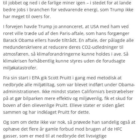
til jobbet og ned i de farlige miner igen – i stedet for at lande
bedre jobs i branchen for vedvarende energi, som Trump ikke
har meget til overs for.
I forvejen havde Trump jo annonceret, at USA med ham ved
roret ville træde ud af den Paris-aftale, som hans forgænger
Barack Obama ellers havde tiltrådt. En aftale, der pålagde alle
medunderskrivere at reducere deres CO2-udledninger til
atmosfæren, så klimaforandringerne kunne holdes i ave. Så
klimakrisen forhåbentlig kunne styres uden de forudsagte
miljøkatastrofer.
Fra sin start i EPA gik Scott Pruitt i gang med metodisk at
nedbryde alle miljøtiltag, som var blevet indført under Obama-
administrationen. Ikke mindst staten California’s bestræbelser
på at gør bilparken mere effektiv og miljøvenlig, fik et skud for
boven af den olievenlige Pruitt. Elleve stater er siden gået
sammen og har indklaget Pruitt for dette.
Og som om dette ikke var nok, så prøvede han sandelig også at
ophæve det flere år gamle forbud mod brugen af de HFC
gasser, som er med til at nedbryde det livsvigtige