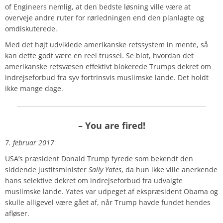
of Engineers nemlig, at den bedste løsning ville være at
overveje andre ruter for rørledningen end den planlagte og
omdiskuterede.
Med det højt udviklede amerikanske retssystem in mente, så
kan dette godt være en reel trussel. Se blot, hvordan det
amerikanske retsvæsen effektivt blokerede Trumps dekret om
indrejseforbud fra syv fortrinsvis muslimske lande. Det holdt
ikke mange dage.
–
You are fired!
7. februar 2017
USA’s præsident Donald Trump fyrede som bekendt den
siddende justitsminister
Sally Yates
, da hun ikke ville anerkende
hans selektive dekret om indrejseforbud fra udvalgte
muslimske lande. Yates var udpeget af ekspræsident Obama og
skulle alligevel være gået af, når Trump havde fundet hendes
afløser.