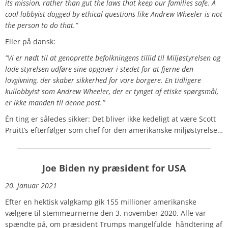
its mission, rather than gut the laws that keep our families safe. A
coal lobbyist dogged by ethical questions like Andrew Wheeler is not
the person to do that.”
Eller på dansk:
”Vi er nødt til at genoprette befolkningens tillid til Miljøstyrelsen og
lade styrelsen udføre sine opgaver i stedet for at fjerne den
lovgivning, der skaber sikkerhed for vore borgere. En tidligere
kullobbyist som Andrew Wheeler, der er tynget af etiske spørgsmål,
er ikke manden til denne post.”
Én ting er således sikker: Det bliver ikke kedeligt at være Scott
Pruitt’s efterfølger som chef for den amerikanske miljøstyrelse…
Joe Biden ny præsident for USA
20. januar 2021
Efter en hektisk valgkamp gik 155 millioner amerikanske
vælgere til stemmeurnerne den 3. november 2020. Alle var
spændte på, om præsident Trumps mangelfulde håndtering af