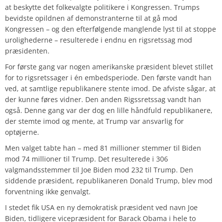
at beskytte det folkevalgte politikere i Kongressen. Trumps
bevidste opildnen af demonstranterne til at gå mod
Kongressen – og den efterfølgende manglende lyst til at stoppe
urolighederne – resulterede i endnu en rigsretssag mod
præsidenten.
For første gang var nogen amerikanske præsident blevet stillet
for to rigsretssager i én embedsperiode. Den første vandt han
ved, at samtlige republikanere stente imod. De afviste sågar, at
der kunne føres vidner. Den anden Rigssretssag vandt han
også. Denne gang var der dog en lille håndfuld republikanere,
der stemte imod og mente, at Trump var ansvarlig for
optøjerne.
Men valget tabte han – med 81 millioner stemmer til Biden
mod 74 millioner til Trump. Det resulterede i 306
valgmandsstemmer til Joe Biden mod 232 til Trump. Den
siddende præsident, republikaneren Donald Trump, blev mod
forventning ikke genvalgt.
I stedet fik USA en ny demokratisk præsident ved navn Joe
Biden, tidligere vicepræsident for Barack Obama i hele to