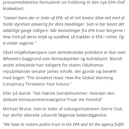
pressemeddelelse formuleret sin holdning til den nye EPA chef
klokkeklart:
”Uanset hvem der er leder af EPA, så vil mit kontor blive ved med at
holde styrelsen ansvarlig for dens handlinger. Som vi har bevist det
adskillige gange tidligere: Når beslutninger fra EPA truer borgerne i
New York på deres miljø og sundhed, så trækker vi EPA i retten. Og
vi vinder sagerne.”
Såvel miljøforkæmpere som demokratiske politikere er klar over
Wheelers baggrund som klimaskeptiker og kullobbyist. Blandt
andet arbejdede han tidligere for staten Oklahomas
republikanske senator James Inhofe, der gjorde sig berømt
med bogen “The Greatest Hoax: How the Global Warming
Conspiracy Threatens Your Future.”
Eller på dansk: ”Det Største Svindelnummer: Hvordan den
Globale Klimasammensværgelse Truer Vor Fremtid”
Michael Brune, som er leder af naturganisationen Sierra Club,
har derfor allerede udsendt følgende bekendtgørelse:
“We have to restore public trust in the EPA and let the agency fulfill