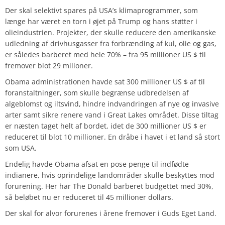
Der skal selektivt spares på USA’s klimaprogrammer, som
længe har været en torn i øjet på Trump og hans støtter i
olieindustrien. Projekter, der skulle reducere den amerikanske
udledning af drivhusgasser fra forbrænding af kul, olie og gas,
er således barberet med hele 70% – fra 95 millioner US $ til
fremover blot 29 milioner.
Obama administrationen havde sat 300 millioner US $ af til
foranstaltninger, som skulle begrænse udbredelsen af
algeblomst og iltsvind, hindre indvandringen af nye og invasive
arter samt sikre renere vand i Great Lakes området. Disse tiltag
er næsten taget helt af bordet, idet de 300 millioner US $ er
reduceret til blot 10 millioner. En dråbe i havet i et land så stort
som USA.
Endelig havde Obama afsat en pose penge til indfødte
indianere, hvis oprindelige landområder skulle beskyttes mod
forurening. Her har The Donald barberet budgettet med 30%,
så beløbet nu er reduceret til 45 millioner dollars.
Der skal for alvor forurenes i årene fremover i Guds Eget Land.