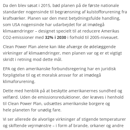
Da den blev søsat i 2015, bød planen på de første nationale
standarder nogensinde til begrænsning af kulstofforurening fra
kraftværker. Planen var den mest betydningsfulde handling,
som USA nogensinde har udarbejdet for at imødegå
klimaændringer – designet specielt til at reducere Amerikas
CO2-emissioner med
32% i 2030
i forhold til 2005-niveauet.
Clean Power Plan alene kan ikke afværge de ødelæggende
virkninger af klimaændringer, men planen var og er et vigtigt
skridt i retning mod dette mål.
EPA og den amerikanske forbundsregering har en juridisk
forpligtelse til og et moralsk ansvar for at imødegå
klimaforurening.
Dette med henblik på at beskytte amerikanernes sundhed og
velfærd. Uden de emissionsreduktioner, der kræves i henhold
til Clean Power Plan, udsættes amerikanske borgere og
hele planeten for unødig fare.
Vi ser allerede de alvorlige virkninger af stigende temperaturer
og skiftende vejrmønstre – i form af brande, orkaner og andre