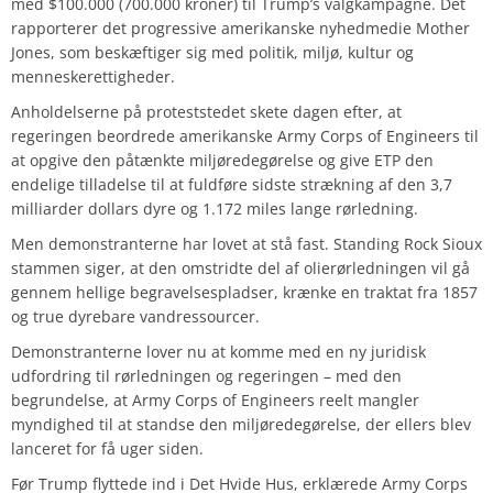
med $100.000 (700.000 kroner) til Trump’s valgkampagne. Det
rapporterer det progressive amerikanske nyhedmedie Mother
Jones, som beskæftiger sig med politik, miljø, kultur og
menneskerettigheder.
Anholdelserne på proteststedet skete dagen efter, at
regeringen beordrede amerikanske Army Corps of Engineers til
at opgive den påtænkte miljøredegørelse og give ETP den
endelige tilladelse til at fuldføre sidste strækning af den 3,7
milliarder dollars dyre og 1.172 miles lange rørledning.
Men demonstranterne har lovet at stå fast. Standing Rock Sioux
stammen siger, at den omstridte del af olierørledningen vil gå
gennem hellige begravelsespladser, krænke en traktat fra 1857
og true dyrebare vandressourcer.
Demonstranterne lover nu at komme med en ny juridisk
udfordring til rørledningen og regeringen – med den
begrundelse, at Army Corps of Engineers reelt mangler
myndighed til at standse den miljøredegørelse, der ellers blev
lanceret for få uger siden.
Før Trump flyttede ind i Det Hvide Hus, erklærede Army Corps