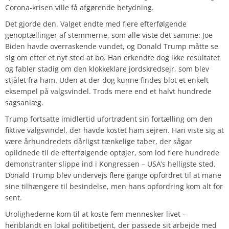
Corona-krisen ville få afgørende betydning.
Det gjorde den. Valget endte med flere efterfølgende
genoptællinger af stemmerne, som alle viste det samme: Joe
Biden havde overraskende vundet, og Donald Trump måtte se
sig om efter et nyt sted at bo. Han erkendte dog ikke resultatet
og fabler stadig om den klokkeklare jordskredsejr, som blev
stjålet fra ham. Uden at der dog kunne findes blot et enkelt
eksempel på valgsvindel. Trods mere end et halvt hundrede
sagsanlæg.
Trump fortsatte imidlertid ufortrødent sin fortælling om den
fiktive valgsvindel, der havde kostet ham sejren. Han viste sig at
være århundredets dårligst tænkelige taber, der sågar
opildnede til de efterfølgende optøjer, som lod flere hundrede
demonstranter slippe ind i Kongressen – USA’s helligste sted.
Donald Trump blev undervejs flere gange opfordret til at mane
sine tilhængere til besindelse, men hans opfordring kom alt for
sent.
Urolighederne kom til at koste fem mennesker livet –
heriblandt en lokal politibetjent, der passede sit arbejde med