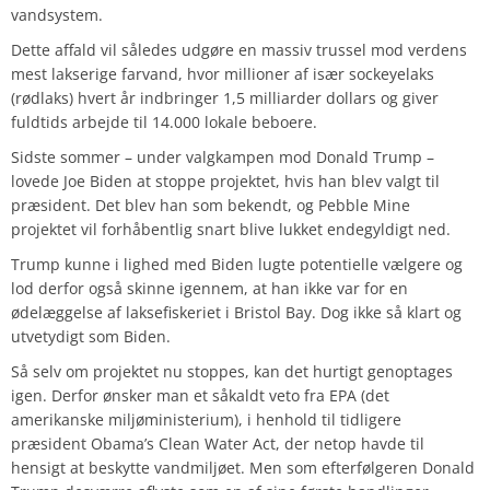
vandsystem.
Dette affald vil således udgøre en massiv trussel mod verdens
mest lakserige farvand, hvor millioner af især sockeyelaks
(rødlaks) hvert år indbringer 1,5 milliarder dollars og giver
fuldtids arbejde til 14.000 lokale beboere.
Sidste sommer – under valgkampen mod Donald Trump –
lovede Joe Biden at stoppe projektet, hvis han blev valgt til
præsident. Det blev han som bekendt, og Pebble Mine
projektet vil forhåbentlig snart blive lukket endegyldigt ned.
Trump kunne i lighed med Biden lugte potentielle vælgere og
lod derfor også skinne igennem, at han ikke var for en
ødelæggelse af laksefiskeriet i Bristol Bay. Dog ikke så klart og
utvetydigt som Biden.
Så selv om projektet nu stoppes, kan det hurtigt genoptages
igen. Derfor ønsker man et såkaldt veto fra EPA (det
amerikanske miljøministerium), i henhold til tidligere
præsident Obama’s Clean Water Act, der netop havde til
hensigt at beskytte vandmiljøet. Men som efterfølgeren Donald