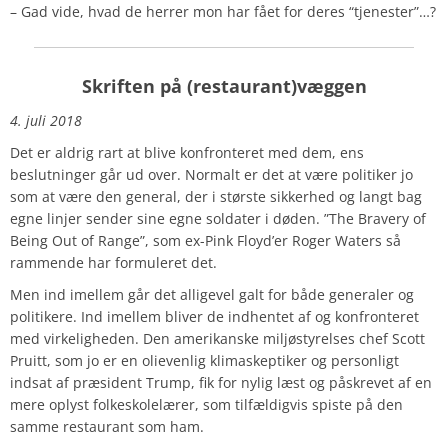
– Gad vide, hvad de herrer mon har fået for deres “tjenester”…?
Skriften på (restaurant)væggen
4. juli 2018
Det er aldrig rart at blive konfronteret med dem, ens
beslutninger går ud over. Normalt er det at være politiker jo
som at være den general, der i største sikkerhed og langt bag
egne linjer sender sine egne soldater i døden. ”The Bravery of
Being Out of Range”, som ex-Pink Floyd’er Roger Waters så
rammende har formuleret det.
Men ind imellem går det alligevel galt for både generaler og
politikere. Ind imellem bliver de indhentet af og konfronteret
med virkeligheden. Den amerikanske miljøstyrelses chef Scott
Pruitt, som jo er en olievenlig klimaskeptiker og personligt
indsat af præsident Trump, fik for nylig læst og påskrevet af en
mere oplyst folkeskolelærer, som tilfældigvis spiste på den
samme restaurant som ham.