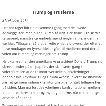
Trump og Truslerne
21. oktober 2017
Det har taget lidt tid at komme i gang med de lovede
ødelæggelser, men nu er Trump så vidt. Der skulle lige skiftes
talsmænd, ministre og embedsmænd nogle gange, inden han
var klar. Tilbage er så blot enkelte whistle blowers, der efter at
have modtaget en fyreseddel er gået til medierne med deres
viden om klimaet og meninger om Trump.
Helt konkret har den amerikanske præsident Donald Trump nu
skrevet under på de papirer, der skal sætte gang i
videreførelsen af de to kontroversielle olierørledninger –
henholdsvis Keystone XL og Dakota Access, hvoraf sidstnævnte
går ret gennem indiansk territorium og er omtalt tidligere her
på siden. Man må forudse yderligere konfrontationer mellem
indianere, deres støtter og myndighederne, når det endelige
arbejde går i gang.
Trump praler nu også med, at han har aflyst en del