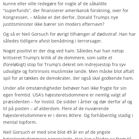
kunne eller ville redegøre for nogle af de såkaldte
“superfunds”, der finansierer amerikansk forskning, over for
Kongressen. – Måske er det derfor, Donald Trumps nye
justitsminister ikke bærer sin moders efternavn?
Og så er Neil Gorsuch for øvrigt tilhænger af dødsstraf. Han har
således tidligere afvist benådning i terrorsager.
Noget positivt er der dog ved ham. Således har han netop
kritiseret Trump’s kritik af de dommere, som satte et
(foreløbigt) stop for Trump’s dekret om indrejsestop fra syv
udvalgte og fortrinsvis muslimske lande. Men måske blot aftalt
spil for at tækkes de demokrater, der også skal godkende ham.
Under alle omstændigheder behøver han ikke frygte for sin
egen fremtid. USA’s højesteretsdommere er nemlig valgt af
præsidenten – for livstid. De sidder i årtier og dør derfor af og
til på posten – af alderdom. Flere af de nuværende
højesteretsdommere er i deres 80’ere. Og forhåbentlig stadig i
mental topform.
Neil Gorsuch er med sine blot 49 år en af de yngste
højesteretsdommere nogensinde. Han kan således se frem til