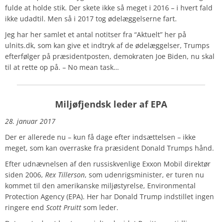
fulde at holde stik. Der skete ikke så meget i 2016 – i hvert fald
ikke udadtil. Men så i 2017 tog ødelæggelserne fart.
Jeg har her samlet et antal notitser fra “Aktuelt” her på
ulnits.dk, som kan give et indtryk af de ødelæggelser, Trumps
efterfølger på præsidentposten, demokraten Joe Biden, nu skal
til at rette op på. – No mean task…
Miljøfjendsk leder af EPA
28. januar 2017
Der er allerede nu – kun få dage efter indsættelsen – ikke
meget, som kan overraske fra præsident Donald Trumps hånd.
Efter udnævnelsen af den russiskvenlige Exxon Mobil direktør
siden 2006,
Rex Tillerson
, som udenrigsminister, er turen nu
kommet til den amerikanske miljøstyrelse, Environmental
Protection Agency (EPA). Her har Donald Trump indstillet ingen
ringere end
Scott Pruitt
som leder.