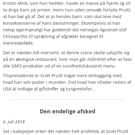
Kristin Mink, som hun hedder, havde en masse på hjerte og sit
to-årige barn på armen, mens hun uden omsvøb fortalte Pruitt,
at han bør gå af. Det er jo hendes barn, som skal leve med
konsekvenserne af hans beslutninger. Eksempelvis at han
netop egenhændigt har godkendt det nervegas-lignende stof
Chlorpyrifos til sprøjtning af afgrøder beregnet til
menneskeføde.
Det er næsten lidt morsomt, at denne scene skulle udspille sig
på en økologisk restaurant, hvor man går målrettet efter at fase
alle GMO-produkter ud af en sundhedsfokuseret menu.
Tilsyneladende er Scott Pruitt noget mere omhyggelig med,
hvad han selv putter i munden. End hvad han tillader resten af
USA at indtage af giftstoffer og tungmetaller…
Den endelige afsked
6. juli 2018
Set i bakspejlet virker det næsten helt profetisk, at Scott Pruitt