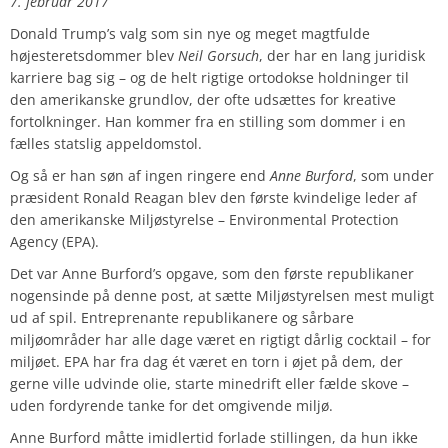
7. februar 2017
Donald Trump’s valg som sin nye og meget magtfulde
højesteretsdommer blev
Neil Gorsuch
, der har en lang juridisk
karriere bag sig – og de helt rigtige ortodokse holdninger til
den amerikanske grundlov, der ofte udsættes for kreative
fortolkninger. Han kommer fra en stilling som dommer i en
fælles statslig appeldomstol.
Og så er han søn af ingen ringere end
Anne Burford
, som under
præsident Ronald Reagan blev den første kvindelige leder af
den amerikanske Miljøstyrelse – Environmental Protection
Agency (EPA).
Det var Anne Burford’s opgave, som den første republikaner
nogensinde på denne post, at sætte Miljøstyrelsen mest muligt
ud af spil. Entreprenante republikanere og sårbare
miljøområder har alle dage været en rigtigt dårlig cocktail – for
miljøet. EPA har fra dag ét været en torn i øjet på dem, der
gerne ville udvinde olie, starte minedrift eller fælde skove –
uden fordyrende tanke for det omgivende miljø.
Anne Burford måtte imidlertid forlade stillingen, da hun ikke