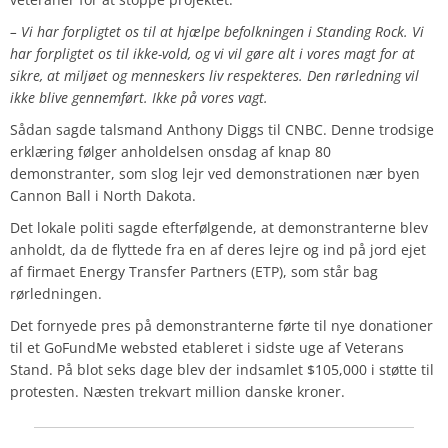
– Vi har forpligtet os til at hjælpe befolkningen i Standing Rock. Vi
har forpligtet os til ikke-vold, og vi vil gøre alt i vores magt for at
sikre, at miljøet og menneskers liv respekteres. Den rørledning vil
ikke blive gennemført. Ikke på vores vagt.
Sådan sagde talsmand Anthony Diggs til CNBC. Denne trodsige
erklæring følger anholdelsen onsdag af knap 80
demonstranter, som slog lejr ved demonstrationen nær byen
Cannon Ball i North Dakota.
Det lokale politi sagde efterfølgende, at demonstranterne blev
anholdt, da de flyttede fra en af deres lejre og ind på jord ejet
af firmaet Energy Transfer Partners (ETP), som står bag
rørledningen.
Det fornyede pres på demonstranterne førte til nye donationer
til et GoFundMe websted etableret i sidste uge af Veterans
Stand. På blot seks dage blev der indsamlet $105,000 i støtte til
protesten. Næsten trekvart million danske kroner.