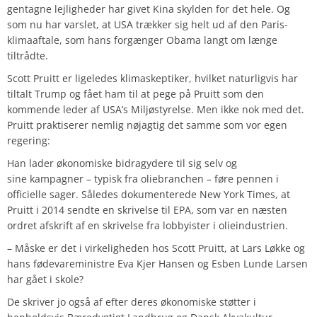
gentagne lejligheder har givet Kina skylden for det hele. Og
som nu har varslet, at USA trækker sig helt ud af den Paris-
klimaaftale, som hans forgænger Obama langt om længe
tiltrådte.
Scott Pruitt er ligeledes klimaskeptiker, hvilket naturligvis har
tiltalt Trump og fået ham til at pege på Pruitt som den
kommende leder af USA’s Miljøstyrelse. Men ikke nok med det.
Pruitt praktiserer nemlig nøjagtig det samme som vor egen
regering:
Han lader økonomiske bidragydere til sig selv og
sine kampagner – typisk fra oliebranchen – føre pennen i
officielle sager. Således dokumenterede New York Times, at
Pruitt i 2014 sendte en skrivelse til EPA, som var en næsten
ordret afskrift af en skrivelse fra lobbyister i olieindustrien.
– Måske er det i virkeligheden hos Scott Pruitt, at Lars Løkke og
hans fødevareministre Eva Kjer Hansen og Esben Lunde Larsen
har gået i skole?
De skriver jo også af efter deres økonomiske støtter i