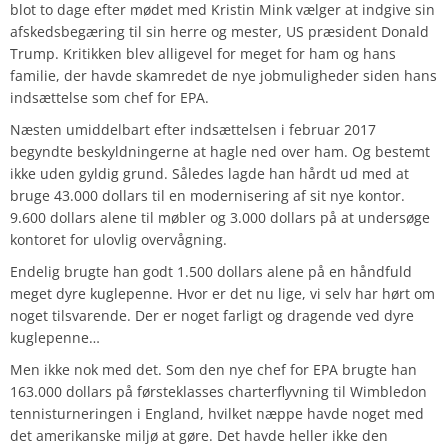
blot to dage efter mødet med Kristin Mink vælger at indgive sin
afskedsbegæring til sin herre og mester, US præsident Donald
Trump. Kritikken blev alligevel for meget for ham og hans
familie, der havde skamredet de nye jobmuligheder siden hans
indsættelse som chef for EPA.
Næsten umiddelbart efter indsættelsen i februar 2017
begyndte beskyldningerne at hagle ned over ham. Og bestemt
ikke uden gyldig grund. Således lagde han hårdt ud med at
bruge 43.000 dollars til en modernisering af sit nye kontor.
9.600 dollars alene til møbler og 3.000 dollars på at undersøge
kontoret for ulovlig overvågning.
Endelig brugte han godt 1.500 dollars alene på en håndfuld
meget dyre kuglepenne. Hvor er det nu lige, vi selv har hørt om
noget tilsvarende. Der er noget farligt og dragende ved dyre
kuglepenne…
Men ikke nok med det. Som den nye chef for EPA brugte han
163.000 dollars på førsteklasses charterflyvning til Wimbledon
tennisturneringen i England, hvilket næppe havde noget med
det amerikanske miljø at gøre. Det havde heller ikke den