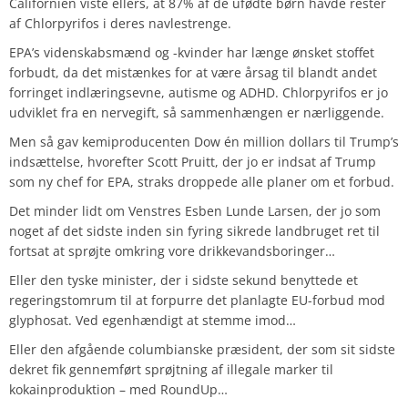
Californien viste ellers, at 87% af de ufødte børn havde rester
af Chlorpyrifos i deres navlestrenge.
EPA’s videnskabsmænd og -kvinder har længe ønsket stoffet
forbudt, da det mistænkes for at være årsag til blandt andet
forringet indlæringsevne, autisme og ADHD. Chlorpyrifos er jo
udviklet fra en nervegift, så sammenhængen er nærliggende.
Men så gav kemiproducenten Dow én million dollars til Trump’s
indsættelse, hvorefter Scott Pruitt, der jo er indsat af Trump
som ny chef for EPA, straks droppede alle planer om et forbud.
Det minder lidt om Venstres Esben Lunde Larsen, der jo som
noget af det sidste inden sin fyring sikrede landbruget ret til
fortsat at sprøjte omkring vore drikkevandsboringer…
Eller den tyske minister, der i sidste sekund benyttede et
regeringstomrum til at forpurre det planlagte EU-forbud mod
glyphosat. Ved egenhændigt at stemme imod…
Eller den afgående columbianske præsident, der som sit sidste
dekret fik gennemført sprøjtning af illegale marker til
kokainproduktion – med RoundUp…