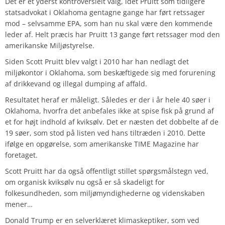
Det er et yderst kontroversielt valg, idet Pruitt som tidligere
statsadvokat i Oklahoma gentagne gange har ført retssager
mod – selvsamme EPA, som han nu skal være den kommende
leder af. Helt præcis har Pruitt 13 gange ført retssager mod den
amerikanske Miljøstyrelse.
Siden Scott Pruitt blev valgt i 2010 har han nedlagt det
miljøkontor i Oklahoma, som beskæftigede sig med forurening
af drikkevand og illegal dumping af affald.
Resultatet heraf er måleligt. Således er der i år hele 40 søer i
Oklahoma, hvorfra det anbefales ikke at spise fisk på grund af
et for højt indhold af kviksølv. Det er næsten det dobbelte af de
19 søer, som stod på listen ved hans tiltræden i 2010. Dette
ifølge en opgørelse, som amerikanske TIME Magazine har
foretaget.
Scott Pruitt har da også offentligt stillet spørgsmålstegn ved,
om organisk kviksølv nu også er så skadeligt for
folkesundheden, som miljømyndighederne og videnskaben
mener…
Donald Trump er en selverklæret klimaskeptiker, som ved