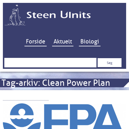
Hop til indhold
Forside
Aktuelt
Biologi
Søg
efter:
Tag-arkiv:
Clean Power Plan
Trump og miljøet