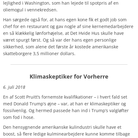
lejlighed i Washington, som han lejede til spotpris af en
oliemogul i vennekredsen.
Han sørgede også for, at hans egen kone fik et godt job som
chef for en restaurant og gav nogle af sine kernemedarbejdere
en så klækkelig lønforhøjelse, at Det Hvide Hus skulle have
været spurgt først. Og så var der hans egen personlige
sikkerhed, som alene det første år kostede amerikanske
skatteborgere 3,5 millioner dollars.
Klimaskeptiker for Vorherre
6. juli 2018
En af Scott Pruitt’s fornemste kvalifikationer – i hvert fald set
med Donald Trump’s øjne – var, at han er klimaskeptiker og
fossilvenlig. Og hermed passede han ind i Trump’s valgløfter
som fod i hose.
Den hensygnende amerikanske kulindustri skulle have et
boost, så flere ledige kulminearbejdere kunne komme tilbage