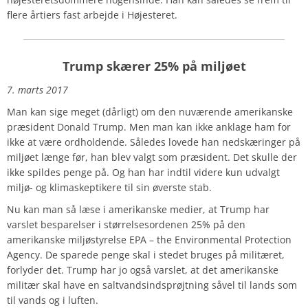
flere årtiers fast arbejde i Højesteret.
Trump skærer 25% på miljøet
7. marts 2017
Man kan sige meget (dårligt) om den nuværende amerikanske
præsident Donald Trump. Men man kan ikke anklage ham for
ikke at være ordholdende. Således lovede han nedskæringer på
miljøet længe før, han blev valgt som præsident. Det skulle der
ikke spildes penge på. Og han har indtil videre kun udvalgt
miljø- og klimaskeptikere til sin øverste stab.
Nu kan man så læse i amerikanske medier, at Trump har
varslet besparelser i størrelsesordenen 25% på den
amerikanske miljøstyrelse EPA – the Environmental Protection
Agency. De sparede penge skal i stedet bruges på militæret,
forlyder det. Trump har jo også varslet, at det amerikanske
militær skal have en saltvandsindsprøjtning såvel til lands som
til vands og i luften.