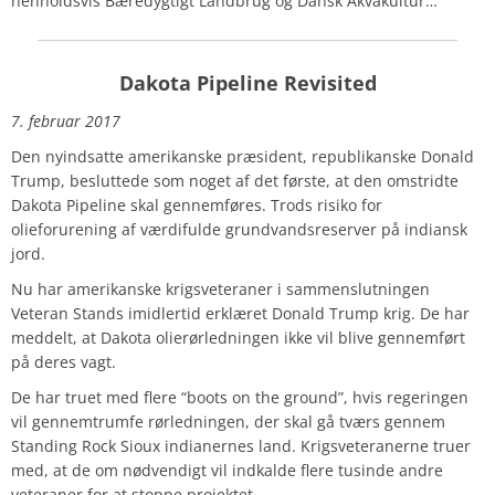
henholdsvis Bæredygtigt Landbrug og Dansk Akvakultur…
Dakota Pipeline Revisited
7. februar 2017
Den nyindsatte amerikanske præsident, republikanske Donald
Trump, besluttede som noget af det første, at den omstridte
Dakota Pipeline skal gennemføres. Trods risiko for
olieforurening af værdifulde grundvandsreserver på indiansk
jord.
Nu har amerikanske krigsveteraner i sammenslutningen
Veteran Stands imidlertid erklæret Donald Trump krig. De har
meddelt, at Dakota olierørledningen ikke vil blive gennemført
på deres vagt.
De har truet med flere “boots on the ground”, hvis regeringen
vil gennemtrumfe rørledningen, der skal gå tværs gennem
Standing Rock Sioux indianernes land. Krigsveteranerne truer
med, at de om nødvendigt vil indkalde flere tusinde andre
veteraner for at stoppe projektet.