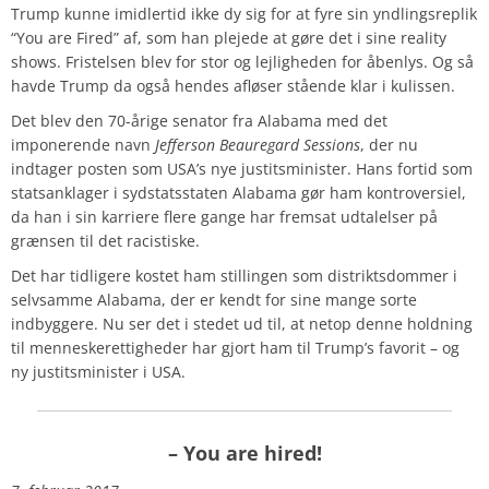
Trump kunne imidlertid ikke dy sig for at fyre sin yndlingsreplik
“You are Fired” af, som han plejede at gøre det i sine reality
shows. Fristelsen blev for stor og lejligheden for åbenlys. Og så
havde Trump da også hendes afløser stående klar i kulissen.
Det blev den 70-årige senator fra Alabama med det
imponerende navn
Jefferson Beauregard Sessions
, der nu
indtager posten som USA’s nye justitsminister. Hans fortid som
statsanklager i sydstatsstaten Alabama gør ham kontroversiel,
da han i sin karriere flere gange har fremsat udtalelser på
grænsen til det racistiske.
Det har tidligere kostet ham stillingen som distriktsdommer i
selvsamme Alabama, der er kendt for sine mange sorte
indbyggere. Nu ser det i stedet ud til, at netop denne holdning
til menneskerettigheder har gjort ham til Trump’s favorit – og
ny justitsminister i USA.
– You are hired!