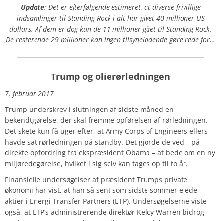
Update
: Det er efterfølgende estimeret, at diverse frivillige
indsamlinger til Standing Rock i alt har givet 40 millioner US
dollars. Af dem er dog kun de 11 millioner gået til Standing Rock.
De resterende 29 millioner kan ingen tilsyneladende gøre rede for…
Trump og olierørledningen
7. februar 2017
Trump underskrev i slutningen af sidste måned en
bekendtgørelse, der skal fremme opførelsen af rørledningen.
Det skete kun få uger efter, at Army Corps of Engineers ellers
havde sat rørledningen på standby. Det gjorde de ved – på
direkte opfordring fra ekspræsident Obama – at bede om en ny
miljøredegørelse, hvilket i sig selv kan tages op til to år.
Finansielle undersøgelser af præsident Trumps private
økonomi har vist, at han så sent som sidste sommer ejede
aktier i Energi Transfer Partners (ETP). Undersøgelserne viste
også, at ETP’s administrerende direktør Kelcy Warren bidrog