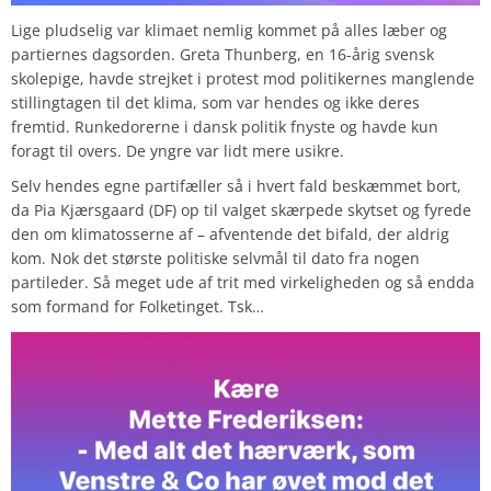
Lige pludselig var klimaet nemlig kommet på alles læber og
partiernes dagsorden. Greta Thunberg, en 16-årig svensk
skolepige, havde strejket i protest mod politikernes manglende
stillingtagen til det klima, som var hendes og ikke deres
fremtid. Runkedorerne i dansk politik fnyste og havde kun
foragt til overs. De yngre var lidt mere usikre.
Selv hendes egne partifæller så i hvert fald beskæmmet bort,
da Pia Kjærsgaard (DF) op til valget skærpede skytset og fyrede
den om klimatosserne af – afventende det bifald, der aldrig
kom. Nok det største politiske selvmål til dato fra nogen
partileder. Så meget ude af trit med virkeligheden og så endda
som formand for Folketinget. Tsk…