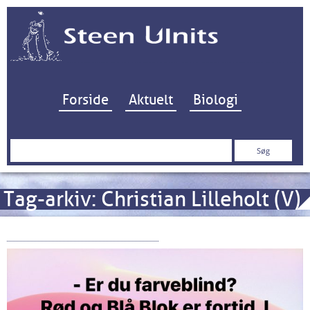
Hop til indhold
Forside
Aktuelt
Biologi
Søg
efter:
Tag-arkiv:
Christian Lilleholt (V)
Det grønne skæbnevalg