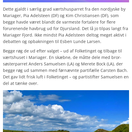
Dette gjaldt i særlig grad værtshusparret fra den nordjyske by
Mariager, Pia Adelsteen (DF) og Kim Christiansen (DF), som
begge havde været blandt de varmeste fortalere for flere
forurenende havbrug ud for Djursland. Det lå jo tilpas langt fra
Mariager Fjord. Ikke mindst Pia Adelsteen deltog meget aktivt i
debatten og opbakningen til Esben Lunde Larsen.
Begge røg de ud efter valget – ud af Folketinget og tilbage til
værtshuset i Mariager. En skæbne, de måtte dele med bror-
søsterparret Anders Samuelsen (LA) og Merete Bock (LA), der
begge røg ud sammen med førnævnte partifælle Carsten Bach.
Det gav lidt frisk luft i Folketinget – og partistifter Samuelsen en
del at tænke over.