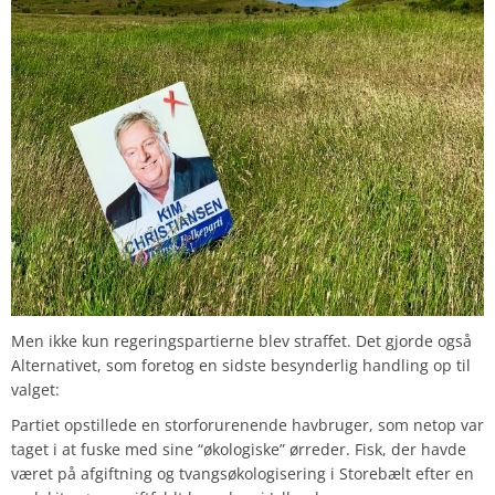
Men ikke kun regeringspartierne blev straffet. Det gjorde også
Alternativet, som foretog en sidste besynderlig handling op til
valget:
Partiet opstillede en storforurenende havbruger, som netop var
taget i at fuske med sine “økologiske” ørreder. Fisk, der havde
været på afgiftning og tvangsøkologisering i Storebælt efter en