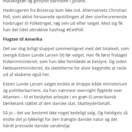
malakitgrøn og giftfyldt barndom i Jylland.
Havbrugeren fra Bisserup kom ikke ind. Alternativets Christian
Poll, som aktivt forsvarede opstillingen af den storforurenende
havbruger til Folketinget, røg selv ud efter valget. Med sig fik
han det lidet attraktive hashtag #ExitPoll.
Flugten til Amerika
Det var dog billigt sluppet sammenlignet med det totalexit, som
overgik Esben Lunde Larsen (V) før valget. Han fik først frataget
Fiskeriministeriet, som han ikke formåede at bestyre. Og siden
Fødevareministeriet, da skeletterne for alvor begyndte at rasle
ud af skabene også her.
Esben Lunde Larsen valgte endda at droppe både ministerium
og politikerkarriere, da han nærmest overnight flygtede over
Atlanten – til et beskyttet arbejde i en grøn (!) amerikansk
tænketank støttet af den danske stat. Skatteyderbetalt.
Så jo – det var bestemt ikke noget kedeligt valg. Og heldigvis så
endte det jo lykkeligt for den trængte danske natur og det
hårdt pressede danske vandmiljø.