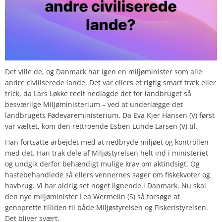
Det ville de, og Danmark har igen en miljøminister som alle
andre civiliserede lande. Det var ellers et rigtig smart træk eller
trick, da Lars Løkke reelt nedlagde det for landbruget så
besværlige Miljøministerium – ved at underlægge det
landbrugets Fødevareministerium. Da Eva Kjer Hansen (V) først
var væltet, kom den rettroende Esben Lunde Larsen (V) til.
Han fortsatte arbejdet med at nedbryde miljøet og kontrollen
med det. Han trak dele af Miljøstyrelsen helt ind i ministeriet
og undgik derfor behændigt mulige krav om aktindsigt. Og
hastebehandlede så ellers vennernes sager om fiskekvoter og
havbrug. Vi har aldrig set noget lignende i Danmark. Nu skal
den nye miljøminister Lea Wermelin (S) så forsøge at
genoprette tilliden til både Miljøstyrelsen og Fiskeristyrelsen.
Det bliver svært.