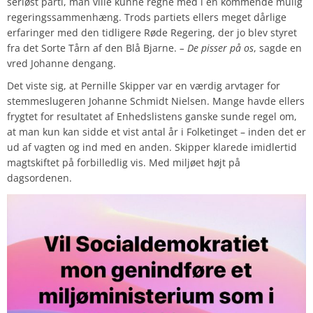
seriøst parti, man ville kunne regne med i en kommende mulig
regeringssammenhæng. Trods partiets ellers meget dårlige
erfaringer med den tidligere Røde Regering, der jo blev styret
fra det Sorte Tårn af den Blå Bjarne.
– De pisser på os
, sagde en
vred Johanne dengang.
Det viste sig, at Pernille Skipper var en værdig arvtager for
stemmeslugeren Johanne Schmidt Nielsen. Mange havde ellers
frygtet for resultatet af Enhedslistens ganske sunde regel om,
at man kun kan sidde et vist antal år i Folketinget – inden det er
ud af vagten og ind med en anden. Skipper klarede imidlertid
magtskiftet på forbilledlig vis. Med miljøet højt på
dagsordenen.