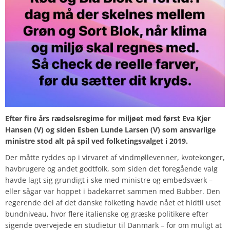
Efter fire års rædselsregime for miljøet med først Eva Kjer
Hansen (V) og siden Esben Lunde Larsen (V) som ansvarlige
ministre stod alt på spil ved folketingsvalget i 2019.
Der måtte ryddes op i virvaret af vindmøllevenner, kvotekonger,
havbrugere og andet godtfolk, som siden det foregående valg
havde lagt sig grundigt i ske med ministre og embedsværk –
eller sågar var hoppet i badekarret sammen med Bubber. Den
regerende del af det danske folketing havde nået et hidtil uset
bundniveau, hvor flere italienske og græske politikere efter
sigende overvejede en studietur til Danmark – for om muligt at