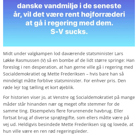
Midt under valgkampen lod daværende statsminister Lars
Løkke Rasmussen (V) så en bombe af de lidt større springe: Han
foreslog i ren desperation, at han gerne ville gå i regering med
Socialdemokratiet og Mette Frederiksen – hvis bare han så
mindeligt måtte forblive statsminister. For enhver pris. Den
røde lejr tog tælling et kort øjeblik.
For historien viser jo, at Venstre og Socialdemokratiet på mange
måder står hinanden nær og meget ofte stemmer for de
samme ting. Eksempelvis flere forurenende havbrug. Eller
fortsat brug af diverse sprøjtegifte, som ellers måtte være på
vej ud. Heldigvis besindede Mette Frederiksen sig og lovede, at
hun ville være en ren rød regeringsleder.