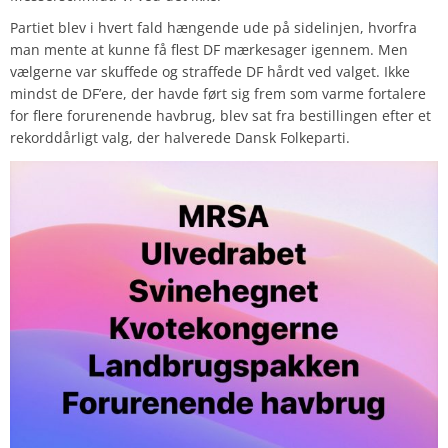
Partiet blev i hvert fald hængende ude på sidelinjen, hvorfra
man mente at kunne få flest DF mærkesager igennem. Men
vælgerne var skuffede og straffede DF hårdt ved valget. Ikke
mindst de DF’ere, der havde ført sig frem som varme fortalere
for flere forurenende havbrug, blev sat fra bestillingen efter et
rekorddårligt valg, der halverede Dansk Folkeparti.