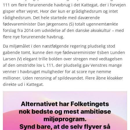
111 om flere forurenende havbrug i det Kattegat, der i forvejen
gisper efter vejret. Hvor der kun er grådighedsrum og intet
rådighedsrum. Det hele startede med daværende
fødevareminister Dan Jørgensens (S) totalt ugennemtænkte
forslag fra 2014 om udvidelse af den danske akvakultur – med
flere nye forurenende havbrug.
Da miljømålet i den næstfølgende regering pludselig stod
gabende tomt, kunne den nye fødevareminister Esben Lunden
Larsen (V) elegant trille bolden over stregen med vedtagelsen
af den omstridte lov L 111, der pludselig gav Venstres mange
venner i havbruget muligheder for at score nye nemme
millioner. Uden rensning af spildevandet. Flere åbne kloakker
direkte ud i Kattegat.