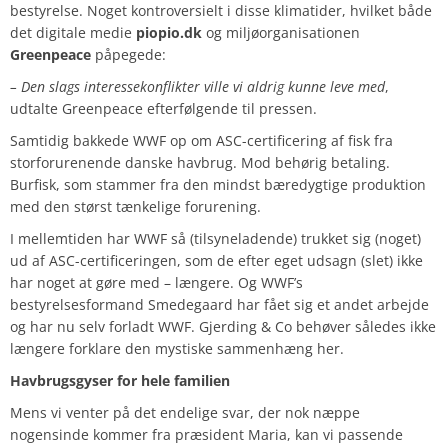
bestyrelse. Noget kontroversielt i disse klimatider, hvilket både
det digitale medie
piopio.dk
og miljøorganisationen
Greenpeace
påpegede:
– Den slags interessekonflikter ville vi aldrig kunne leve med
,
udtalte Greenpeace efterfølgende til pressen.
Samtidig bakkede WWF op om ASC-certificering af fisk fra
storforurenende danske havbrug. Mod behørig betaling.
Burfisk, som stammer fra den mindst bæredygtige produktion
med den størst tænkelige forurening.
I mellemtiden har WWF så (tilsyneladende) trukket sig (noget)
ud af ASC-certificeringen, som de efter eget udsagn (slet) ikke
har noget at gøre med – længere. Og WWF’s
bestyrelsesformand Smedegaard har fået sig et andet arbejde
og har nu selv forladt WWF. Gjerding & Co behøver således ikke
længere forklare den mystiske sammenhæng her.
Havbrugsgyser for hele familien
Mens vi venter på det endelige svar, der nok næppe
nogensinde kommer fra præsident Maria, kan vi passende