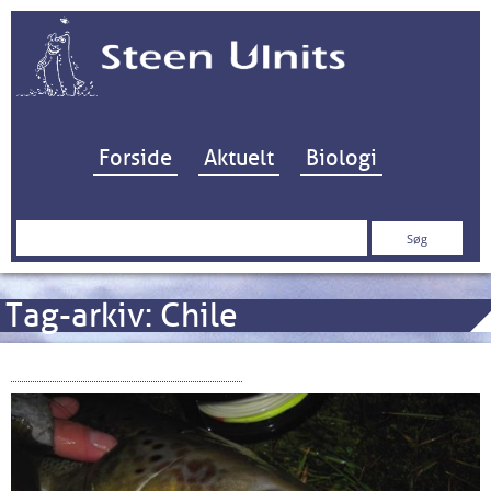
Hop til indhold
Forside
Aktuelt
Biologi
Søg
efter:
Tag-arkiv:
Chile
Solberg og tamlaksene