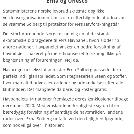
Erna og Unesco
Statsministerens norske lovbrud skræmte dog ikke
verdensorganisationen Unesco fra efterfølgende at udnævne
selvsamme Solberg til protektor for FN’s Havforskningstiår.
Det storforurenende Norge er nemlig en af de største
økonomiske bidragydere til FN’s Havpanel, hvori sidder 13
andre nationer. Havpanelet ønsker en bedre forvaltning af
havmiljøet – baseret på mere finansieret forskning.
Ikke på
begrænsning af forureningen. Nej da.
Havbrugernes eksstatsminister Erna Solberg passede derfor
perfekt ind i glansbilledet. Som i tegneserien Steen og Stoffer,
hvor man altid udveksler ordener og udmærkelser efter alle
klubmøder. Det manglede da bare. Og koster gratis.
Havpanelets 14 nationer fremlagde deres konklusioner tilbage i
december 2020. Medlemslandene forpligtede sig da til en
bæredygtig forvaltning af samtlige de havområder, landene
råder over. Erna Solberg udtalte ved den lejlighed følgende,
som nok vil gå over i historien: