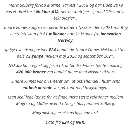
Marit Solberg forlod Marine Harvest i 2018 og har siden 2019
været direktør i
Nekkar ASA
, der beskæftiger sig med “disruptive
teknologier”.
Sindre Finnes solgte i en periode aktier i Nekkar, der i 2021 modtog
et statstilskud på
21 millioner
norske kroner fra
Innovation
Norway
.
Ifølge nyhedsmagasinet
E24
handlede Sindre Finnes Nekkar-aktier
hele
72 gange
mellem maj 2020 og september 2021.
Nrk.no
har regnet sig frem til, at Sindre Finnes tjente omkring
420.000 kroner
ved handel alene med Nekkar aktien.
Sindre Finnes var orienteret om, at aktiehandel i hustruens
embedsperiode
var på kant med lovgivningen.
Man skal lede længe for at finde mere tætte relationer mellem
Magten og Midlerne end i Norge hos familien Solberg.
Magtmisbrug er et nærliggende ord.
Data fra
E24
og
NRK
.