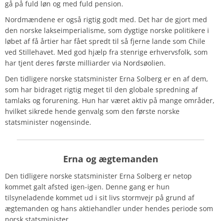
gå på fuld løn og med fuld pension.
Nordmændene er også rigtig godt med. Det har de gjort med
den norske lakseimperialisme, som dygtige norske politikere i
løbet af få årtier har fået spredt til så fjerne lande som Chile
ved Stillehavet. Med god hjælp fra stenrige erhvervsfolk, som
har tjent deres første milliarder via Nordsøolien.
Den tidligere norske statsminister Erna Solberg er en af dem,
som har bidraget rigtig meget til den globale spredning af
tamlaks og forurening. Hun har været aktiv på mange områder,
hvilket sikrede hende genvalg som den første norske
statsminister nogensinde.
Erna og ægtemanden
Den tidligere norske statsminister Erna Solberg er netop
kommet galt afsted igen-igen. Denne gang er hun
tilsyneladende kommet ud i sit livs stormvejr på grund af
ægtemanden og hans aktiehandler under hendes periode som
norsk statsminister.