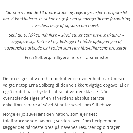
”Sammen med de 13 andre stats- og regeringschefer i Havpanelet
har vi konkluderet, at vi har brug for en gennemgribende forandring
i verdens brug af og værn om havet.
Skal dette lykkes, må flere – såvel stater som private aktører –
engagere sig. Dette vil jeg bidrage til i både opfølgningen af
Havpanelets arbejde og i rollen som Havtiårs-alliancens protektor.”
Erna Solberg, tidligere norsk statsminister
Det må siges at være himmelråbende uvidenhed, når Unesco
valgte netop Erna Solberg til denne sikkert vigtige opgave. Eller
også er det bare hykleri i absolut verdensklasse. Når
ovenstående siges af en af verdens absolut største
enkeltforurenere af såvel Atlanterhavet som Stillehavet.
Norge er jo suverænt den nation, som ejer flest
totalforurenende havbrug verden over. Som herigennem
lægger det hårdeste pres på havenes resurser og bidrager