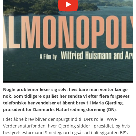
Nogle problemer løser sig selv, hvis bare man venter længe
nok. Som tidligere opslået her sendte vi efter flere forgæves
telefoniske henvendelser et åbent brev til Maria Gjerding,
præsident for Danmarks Naturfredningsforening (DN
).
I det åbne brev bliver der spurgt ind til DN’s rolle i WWF
Verdensnaturfonden, hvor Gjerding sidder i præsidiet, og hvis
bestyrelsesformand Smedegaard også sad i oliegiganten BP’s