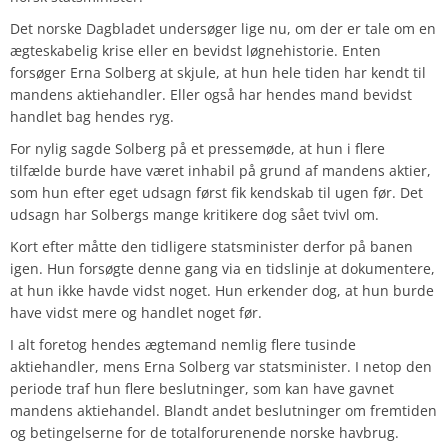
Det norske Dagbladet undersøger lige nu, om der er tale om en
ægteskabelig krise eller en bevidst løgnehistorie. Enten
forsøger Erna Solberg at skjule, at hun hele tiden har kendt til
mandens aktiehandler. Eller også har hendes mand bevidst
handlet bag hendes ryg.
For nylig sagde Solberg på et pressemøde, at hun i flere
tilfælde burde have været inhabil på grund af mandens aktier,
som hun efter eget udsagn først fik kendskab til ugen før. Det
udsagn har Solbergs mange kritikere dog sået tvivl om.
Kort efter måtte den tidligere statsminister derfor på banen
igen. Hun forsøgte denne gang via en tidslinje at dokumentere,
at hun ikke havde vidst noget. Hun erkender dog, at hun burde
have vidst mere og handlet noget før.
I alt foretog hendes ægtemand nemlig flere tusinde
aktiehandler, mens Erna Solberg var statsminister. I netop den
periode traf hun flere beslutninger, som kan have gavnet
mandens aktiehandel. Blandt andet beslutninger om fremtiden
og betingelserne for de totalforurenende norske havbrug.