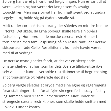
Solberg har været på kant med lovgivningen. Hun er vant til at
være i vælten og har været det længe som folkevalgt
toppolitiker. Men også privat har hun haft svært ved at undgå
søgelyset og holde sig på dydens smalle sti.
Midt under coronakrisen sprang der således en mindre bombe
i Norge. Det skete, da Erna Solberg skulle fejre sin 60-års
fødselsdag. Hun brød da de norske corona-restriktioner i
forbindelse med familiespisning på en restaurant i det norske
skisportsområde Geilo.
Restriktioner, hun selv havde været
med til at vedtage.
De norske myndigheder fandt, at det var en skærpende
omstændighed, at hun som landets øverste tillidsvalgte ikke
selv ville eller kunne overholde restriktionerne til begrænsning
af corona-smitte og relaterede dødsfald.
Solberg valgte således at bryde med sine egne og regeringens
foranstaltninger – blot for at fejre sin egen fødselsdag i festligt
lag sammen med 13 familiemedlemmer. Midt under de
strengeste corona-restriktioner, som skulle holde smitten med
Covid-19 under kontrol.