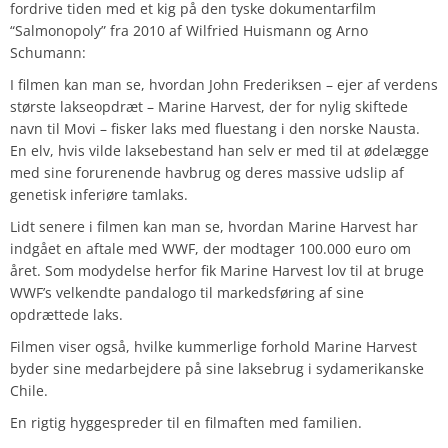
fordrive tiden med et kig på den tyske dokumentarfilm
“Salmonopoly” fra 2010 af Wilfried Huismann og Arno
Schumann:
I filmen kan man se, hvordan John Frederiksen – ejer af verdens
største lakseopdræt – Marine Harvest, der for nylig skiftede
navn til Movi – fisker laks med fluestang i den norske Nausta.
En elv, hvis vilde laksebestand han selv er med til at ødelægge
med sine forurenende havbrug og deres massive udslip af
genetisk inferiøre tamlaks.
Lidt senere i filmen kan man se, hvordan Marine Harvest har
indgået en aftale med WWF, der modtager 100.000 euro om
året. Som modydelse herfor fik Marine Harvest lov til at bruge
WWF’s velkendte pandalogo til markedsføring af sine
opdrættede laks.
Filmen viser også, hvilke kummerlige forhold Marine Harvest
byder sine medarbejdere på sine laksebrug i sydamerikanske
Chile.
En rigtig hyggespreder til en filmaften med familien.