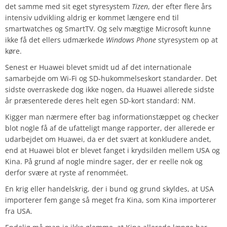
det samme med sit eget styresystem
Tizen
, der efter flere års
intensiv udvikling aldrig er kommet længere end til
smartwatches og SmartTV. Og selv mægtige Microsoft kunne
ikke få det ellers udmærkede
Windows Phone
styresystem op at
køre.
Senest er Huawei blevet smidt ud af det internationale
samarbejde om Wi-Fi og SD-hukommelseskort standarder. Det
sidste overraskede dog ikke nogen, da Huawei allerede sidste
år præsenterede deres helt egen SD-kort standard: NM.
Kigger man nærmere efter bag informationstæppet og checker
blot nogle få af de ufatteligt mange rapporter, der allerede er
udarbejdet om Huawei, da er det svært at konkludere andet,
end at Huawei blot er blevet fanget i krydsilden mellem USA og
Kina. På grund af nogle mindre sager, der er reelle nok og
derfor svære at ryste af renomméet.
En krig eller handelskrig, der i bund og grund skyldes, at USA
importerer fem gange så meget fra Kina, som Kina importerer
fra USA.