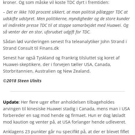
kroner. Og som måske vil koste TDC dyrt i fremtiden:
– Det er ikke 100 procent sikkert, at man politisk pålægger TDC at
udskifte udstyret. Men politikerne, myndigheder og de store kunder
vil indirekte presse TDC til at stoppe samarbejdet med Huawei. Og
så venter der en stor, uforudset udgift for TDC.
Sådan lød vurderingen senest fra teleanalytiker John Strand i
Strand Consult til Finans.dk
Senest har også Tyskland og Frankrig tilsluttet sig koret af
Huawei-skeptikere, der i forvejen tæller USA, Canada,
Storbritannien, Australien og New Zealand.
©️2018 Steen Ulnits
Update
:
Her flere uger efter anholdelsen tilbageholdes
arvingen til kinesiske Huawei stadig i Canada, mens man i USA
forbereder en sag mod hende og firmaet. Hun er dog løsladt
mod kaution og venter på, at USA forlanger hende udleveret.
Anklagens 23 punkter går nu specifikt på, at der er blevet fiflet