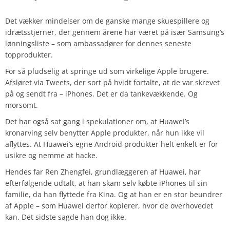
Det vækker mindelser om de ganske mange skuespillere og
idrætsstjerner, der gennem årene har været på især Samsung’s
lønningsliste – som ambassadører for dennes seneste
topprodukter.
For så pludselig at springe ud som virkelige Apple brugere.
Afsløret via Tweets, der sort på hvidt fortalte, at de var skrevet
på og sendt fra – iPhones. Det er da tankevækkende. Og
morsomt.
Det har også sat gang i spekulationer om, at Huawei’s
kronarving selv benytter Apple produkter, når hun ikke vil
aflyttes. At Huawei’s egne Android produkter helt enkelt er for
usikre og nemme at hacke.
Hendes far Ren Zhengfei, grundlæggeren af Huawei, har
efterfølgende udtalt, at han skam selv købte iPhones til sin
familie, da han flyttede fra Kina. Og at han er en stor beundrer
af Apple – som Huawei derfor kopierer, hvor de overhovedet
kan. Det sidste sagde han dog ikke.