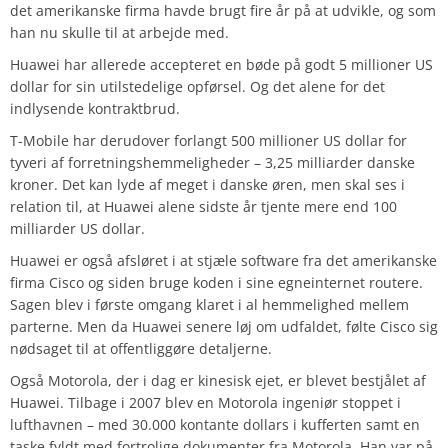
det amerikanske firma havde brugt fire år på at udvikle, og som
han nu skulle til at arbejde med.
Huawei har allerede accepteret en bøde på godt 5 millioner US
dollar for sin utilstedelige opførsel. Og det alene for det
indlysende kontraktbrud.
T-Mobile har derudover forlangt 500 millioner US dollar for
tyveri af forretningshemmeligheder – 3,25 milliarder danske
kroner. Det kan lyde af meget i danske øren, men skal ses i
relation til, at Huawei alene sidste år tjente mere end 100
milliarder US dollar.
Huawei er også afsløret i at stjæle software fra det amerikanske
firma Cisco og siden bruge koden i sine egneinternet routere.
Sagen blev i første omgang klaret i al hemmelighed mellem
parterne. Men da Huawei senere løj om udfaldet, følte Cisco sig
nødsaget til at offentliggøre detaljerne.
Også Motorola, der i dag er kinesisk ejet, er blevet bestjålet af
Huawei. Tilbage i 2007 blev en Motorola ingeniør stoppet i
lufthavnen – med 30.000 kontante dollars i kufferten samt en
taske fyldt med fortrolige dokumenter fra Motorola. Han var på