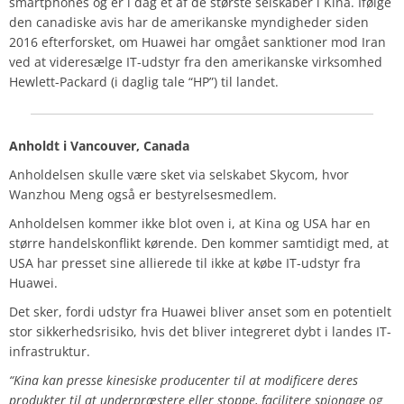
smartphones og er i dag et af de største selskaber i Kina. Ifølge
den canadiske avis har de amerikanske myndigheder siden
2016 efterforsket, om Huawei har omgået sanktioner mod Iran
ved at videresælge IT-udstyr fra den amerikanske virksomhed
Hewlett-Packard (i daglig tale “HP”) til landet.
Anholdt i Vancouver, Canada
Anholdelsen skulle være sket via selskabet Skycom, hvor
Wanzhou Meng også er bestyrelsesmedlem.
Anholdelsen kommer ikke blot oven i, at Kina og USA har en
større handelskonflikt kørende. Den kommer samtidigt med, at
USA har presset sine allierede til ikke at købe IT-udstyr fra
Huawei.
Det sker, fordi udstyr fra Huawei bliver anset som en potentielt
stor sikkerhedsrisiko, hvis det bliver integreret dybt i landes IT-
infrastruktur.
“Kina kan presse kinesiske producenter til at modificere deres
produkter til at underpræstere eller stoppe, facilitere spionage og