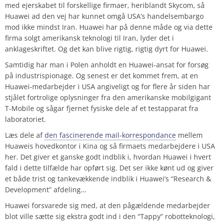
med ejerskabet til forskellige firmaer, heriblandt Skycom, så
Huawei ad den vej har kunnet omgå USA’s handelsembargo
mod ikke mindst Iran. Huawei har på denne måde og via dette
firma solgt amerikansk teknologi til Iran, lyder det i
anklageskriftet. Og det kan blive rigtig, rigtig dyrt for Huawei.
Samtidig har man i Polen anholdt en Huawei-ansat for forsøg
på industrispionage. Og senest er det kommet frem, at en
Huawei-medarbejder i USA angiveligt og for flere år siden har
stjålet fortrolige oplysninger fra den amerikanske mobilgigant
T-Mobile og sågar fjernet fysiske dele af et testapparat fra
laboratoriet.
Læs dele af
den fascinerende mail-korrespondance
mellem
Huaweis hovedkontor i Kina og så firmaets medarbejdere i USA
her. Det giver et ganske godt indblik i, hvordan Huawei i hvert
fald i dette tilfælde har opført sig. Det ser ikke kønt ud og giver
et både trist og tankevækkende indblik i Huawei’s “Research &
Development” afdeling…
Huawei forsvarede sig med, at den pågældende medarbejder
blot ville sætte sig ekstra godt ind i den “Tappy” robotteknologi,