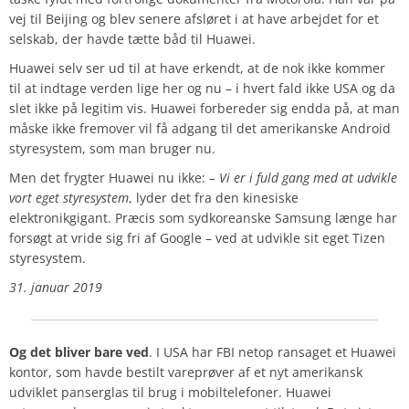
vej til Beijing og blev senere afsløret i at have arbejdet for et
selskab, der havde tætte båd til Huawei.
Huawei selv ser ud til at have erkendt, at de nok ikke kommer
til at indtage verden lige her og nu – i hvert fald ikke USA og da
slet ikke på legitim vis. Huawei forbereder sig endda på, at man
måske ikke fremover vil få adgang til det amerikanske Android
styresystem, som man bruger nu.
Men det frygter Huawei nu ikke:
– Vi er i fuld gang med at udvikle
vort eget styresystem
, lyder det fra den kinesiske
elektronikgigant. Præcis som sydkoreanske Samsung længe har
forsøgt at vride sig fri af Google – ved at udvikle sit eget Tizen
styresystem.
31. januar 2019
Og det bliver bare ved
. I USA har FBI netop ransaget et Huawei
kontor, som havde bestilt vareprøver af et nyt amerikansk
udviklet panserglas til brug i mobiltelefoner. Huawei