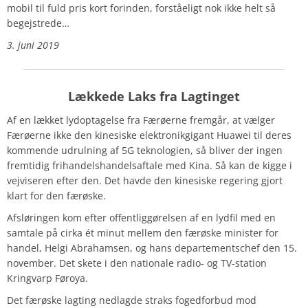
mobil til fuld pris kort forinden, forståeligt nok ikke helt så
begejstrede…
3. juni 2019
Lækkede Laks fra Lagtinget
Af en lækket lydoptagelse fra Færøerne fremgår, at vælger
Færøerne ikke den kinesiske elektronikgigant Huawei til deres
kommende udrulning af 5G teknologien, så bliver der ingen
fremtidig frihandelshandelsaftale med Kina. Så kan de kigge i
vejviseren efter den.
Det havde den kinesiske regering gjort
klart for den færøske.
Afsløringen kom efter offentliggørelsen af en lydfil med en
samtale på cirka ét minut mellem den færøske minister for
handel, Helgi Abrahamsen, og hans departementschef den 15.
november. Det skete i den nationale radio- og TV-station
Kringvarp Føroya.
Det færøske lagting nedlagde straks fogedforbud mod