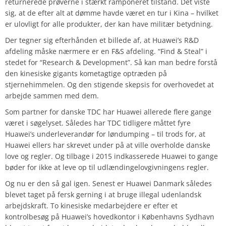
returnerede prøverne i stærkt ramponeret tilstand. Det viste
sig, at de efter alt at dømme havde været en tur i Kina – hvilket
er ulovligt for alle produkter, der kan have militær betydning.
Der tegner sig efterhånden et billede af, at Huawei’s R&D
afdeling måske nærmere er en F&S afdeling. “Find & Steal” i
stedet for “Research & Development”. Så kan man bedre forstå
den kinesiske gigants kometagtige optræden på
stjernehimmelen. Og den stigende skepsis for overhovedet at
arbejde sammen med dem.
Som partner for danske TDC har Huawei allerede flere gange
været i søgelyset. Således har TDC tidligere måttet fyre
Huawei’s underleverandør for løndumping – til trods for, at
Huawei ellers har skrevet under på at ville overholde danske
love og regler. Og tilbage i 2015 indkasserede Huawei to gange
bøder for ikke at leve op til udlændingelovgivningens regler.
Og nu er den så gal igen. Senest er Huawei Danmark således
blevet taget på fersk gerning i at bruge illegal udenlandsk
arbejdskraft. To kinesiske medarbejdere er efter et
kontrolbesøg på Huawei’s hovedkontor i Københavns Sydhavn