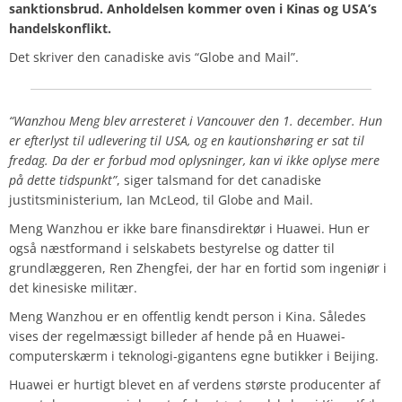
sanktionsbrud. Anholdelsen kommer oven i Kinas og USA’s
handelskonflikt.
Det skriver den canadiske avis “Globe and Mail”.
“Wanzhou Meng blev arresteret i Vancouver den 1. december. Hun
er efterlyst til udlevering til USA, og en kautionshøring er sat til
fredag. Da der er forbud mod oplysninger, kan vi ikke oplyse mere
på dette tidspunkt”
, siger talsmand for det canadiske
justitsministerium, Ian McLeod, til Globe and Mail.
Meng Wanzhou er ikke bare finansdirektør i Huawei. Hun er
også næstformand i selskabets bestyrelse og datter til
grundlæggeren, Ren Zhengfei, der har en fortid som ingeniør i
det kinesiske militær.
Meng Wanzhou er en offentlig kendt person i Kina. Således
vises der regelmæssigt billeder af hende på en Huawei-
computerskærm i
teknologi-gigantens egne butikker i Beijing.
Huawei er hurtigt blevet en af verdens største producenter af