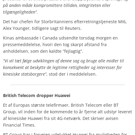
på anden måde kompromittere tilliden, integriteten eller
tilgængeligheden”.
Det har chefen for Storbritanniens efterretningstjeneste MI6,
Alex Younger, tidligere sagt til Reuters.
Kinas ambassade i Canada udsendte torsdag morgen en
pressemeddelelse, hvori den tog skarpt afstand fra
anholdelsen, som den kaldte “fejlagtig”.
“Vi vil tæt følge udviklingen af denne sag og bruge alle midler til
konsekvent at beskytte de legitime rettigheder og interesser for
kinesiske statsborgere”
, stod der i meddelelsen.
British Telecom dropper Huawei
Et af Europas største telefirmaer, British Telecom eller BT
Group, vil inden for de kommende to år fjerne alt udstyr leveret
af kinesiske Huawei fra sit 4G-netværk. Det skriver avisen
Financial Times.
BT Group har i forvejen udelukket Huawei fra muligheden for