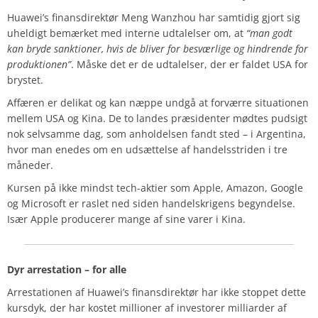
Huawei’s finansdirektør Meng Wanzhou har samtidig gjort sig
uheldigt bemærket med interne udtalelser om, at
“man godt
kan bryde sanktioner, hvis de bliver for besværlige og hindrende for
produktionen”
. Måske det er de udtalelser, der er faldet USA for
brystet.
Affæren er delikat og kan næppe undgå at forværre situationen
mellem USA og Kina. De to landes præsidenter mødtes pudsigt
nok selvsamme dag, som anholdelsen fandt sted – i Argentina,
hvor man enedes om en udsættelse af handelsstriden i tre
måneder.
Kursen på ikke mindst tech-aktier som Apple, Amazon, Google
og Microsoft er raslet ned siden handelskrigens begyndelse.
Især Apple producerer mange af sine varer i Kina.
Dyr arrestation – for alle
Arrestationen af Huawei’s finansdirektør har ikke stoppet dette
kursdyk, der har kostet millioner af investorer milliarder af