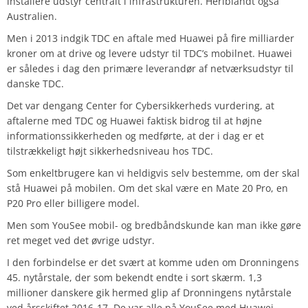
installere udstyr centralt i infrastrukturen. Heriblandt også
Australien.
Men i 2013 indgik TDC en aftale med Huawei på fire milliarder
kroner om at drive og levere udstyr til TDC’s mobilnet. Huawei
er således i dag den primære leverandør af netværksudstyr til
danske TDC.
Det var dengang Center for Cybersikkerheds vurdering, at
aftalerne med TDC og Huawei faktisk bidrog til at højne
informationssikkerheden og medførte, at der i dag er et
tilstrækkeligt højt sikkerhedsniveau hos TDC.
Som enkeltbrugere kan vi heldigvis selv bestemme, om der skal
stå Huawei på mobilen. Om det skal være en Mate 20 Pro, en
P20 Pro eller billigere model.
Men som YouSee mobil- og bredbåndskunde kan man ikke gøre
ret meget ved det øvrige udstyr.
I den forbindelse er det svært at komme uden om Dronningens
45. nytårstale, der som bekendt endte i sort skærm. 1,3
millioner danskere gik hermed glip af Dronningens nytårstale
ved årsskiftet 2016-17. De var alle på YouSee med Huawei