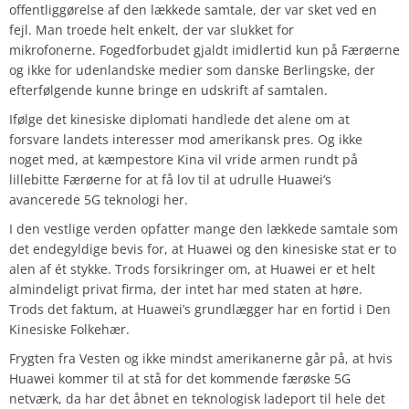
offentliggørelse af den lækkede samtale, der var sket ved en
fejl. Man troede helt enkelt, der var slukket for
mikrofonerne.
Fogedforbudet gjaldt imidlertid kun på Færøerne
og ikke for udenlandske medier som danske Berlingske, der
efterfølgende kunne bringe en udskrift af samtalen.
Ifølge det kinesiske diplomati handlede det alene om at
forsvare landets interesser mod amerikansk pres. Og ikke
noget med, at kæmpestore Kina vil vride armen rundt på
lillebitte Færøerne for at få lov til at udrulle Huawei’s
avancerede 5G teknologi her.
I den vestlige verden opfatter mange den lækkede samtale som
det endegyldige bevis for, at Huawei og den kinesiske stat er to
alen af ét stykke. Trods forsikringer om, at Huawei er et helt
almindeligt privat firma, der intet har med staten at høre.
Trods det faktum, at Huawei’s grundlægger har en fortid i Den
Kinesiske Folkehær.
Frygten fra Vesten og ikke mindst amerikanerne går på, at hvis
Huawei kommer til at stå for det kommende færøske 5G
netværk, da har det åbnet en teknologisk ladeport til hele det