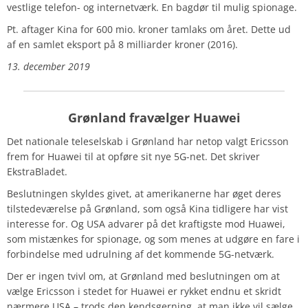
vestlige telefon- og internetværk. En bagdør til mulig spionage.
Pt. aftager Kina for 600 mio. kroner tamlaks om året. Dette ud
af en samlet eksport på 8 milliarder kroner (2016).
13. december 2019
Grønland fravælger Huawei
Det nationale teleselskab i Grønland har netop valgt Ericsson
frem for Huawei til at opføre sit nye 5G-net. Det skriver
EkstraBladet.
Beslutningen skyldes givet, at amerikanerne har øget deres
tilstedeværelse på Grønland, som også Kina tidligere har vist
interesse for. Og USA advarer på det kraftigste mod Huawei,
som mistænkes for spionage, og som menes at udgøre en fare i
forbindelse med udrulning af det kommende 5G-netværk.
Der er ingen tvivl om, at Grønland med beslutningen om at
vælge Ericsson i stedet for Huawei er rykket endnu et skridt
nærmere USA – trods den kendsgerning, at man ikke vil sælge