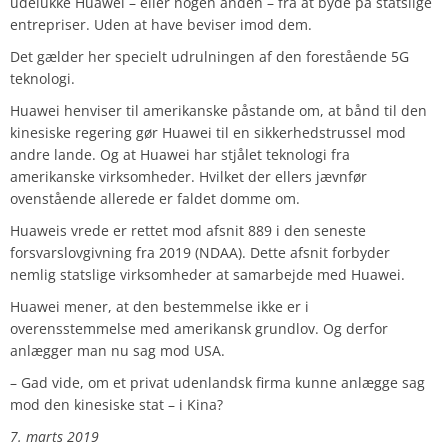
udelukke Huawei – eller nogen anden – fra at byde på statslige
entrepriser. Uden at have beviser imod dem.
Det gælder her specielt udrulningen af den forestående 5G
teknologi.
Huawei henviser til amerikanske påstande om, at bånd til den
kinesiske regering gør Huawei til en sikkerhedstrussel mod
andre lande. Og at Huawei har stjålet teknologi fra
amerikanske virksomheder. Hvilket der ellers jævnfør
ovenstående allerede er faldet domme om.
Huaweis vrede er rettet mod afsnit 889 i den seneste
forsvarslovgivning fra 2019 (NDAA). Dette afsnit forbyder
nemlig statslige virksomheder at samarbejde med Huawei.
Huawei mener, at den bestemmelse ikke er i
overensstemmelse med amerikansk grundlov. Og derfor
anlægger man nu sag mod USA.
– Gad vide, om et privat udenlandsk firma kunne anlægge sag
mod den kinesiske stat – i Kina?
7. marts 2019