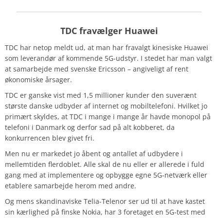
TDC fravælger Huawei
TDC har netop meldt ud, at man har fravalgt kinesiske Huawei
som leverandør af kommende 5G-udstyr. I stedet har man valgt
at samarbejde med svenske Ericsson – angiveligt af rent
økonomiske årsager.
TDC er ganske vist med 1,5 millioner kunder den suverænt
største danske udbyder af internet og mobiltelefoni. Hvilket jo
primært skyldes, at TDC i mange i mange år havde monopol på
telefoni i Danmark og derfor sad på alt kobberet, da
konkurrencen blev givet fri.
Men nu er markedet jo åbent og antallet af udbydere i
mellemtiden flerdoblet. Alle skal de nu eller er allerede i fuld
gang med at implementere og opbygge egne 5G-netværk eller
etablere samarbejde herom med andre.
Og mens skandinaviske Telia-Telenor ser ud til at have kastet
sin kærlighed på finske Nokia, har 3 foretaget en 5G-test med