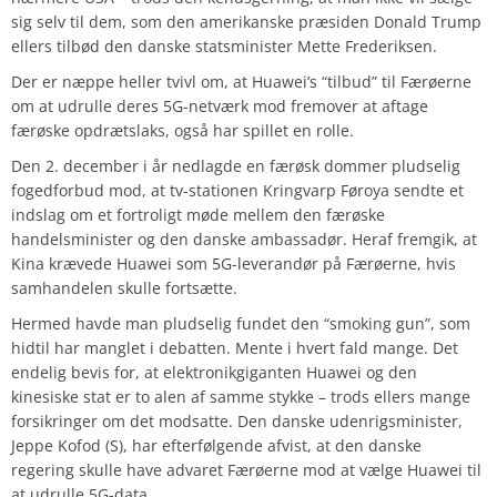
sig selv til dem, som den amerikanske præsiden Donald Trump
ellers tilbød den danske statsminister Mette Frederiksen.
Der er næppe heller tvivl om, at Huawei’s “tilbud” til Færøerne
om at udrulle deres 5G-netværk mod fremover at aftage
færøske opdrætslaks, også har spillet en rolle.
Den 2. december i år nedlagde en færøsk dommer pludselig
fogedforbud mod, at tv-stationen Kringvarp Føroya sendte et
indslag om et fortroligt møde mellem den færøske
handelsminister og den danske ambassadør. Heraf fremgik, at
Kina krævede Huawei som 5G-leverandør på Færøerne, hvis
samhandelen skulle fortsætte.
Hermed havde man pludselig fundet den “smoking gun”, som
hidtil har manglet i debatten. Mente i hvert fald mange. Det
endelig bevis for, at elektronikgiganten Huawei og den
kinesiske stat er to alen af samme stykke – trods ellers mange
forsikringer om det modsatte. Den danske udenrigsminister,
Jeppe Kofod (S), har efterfølgende afvist, at den danske
regering skulle have advaret Færøerne mod at vælge Huawei til
at udrulle 5G-data.