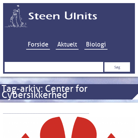
Hop til indhold
Forside
Aktuelt
Biologi
Søg
efter:
Tag-arkiv:
Center for
Cybersikkerhed
Huawei – en sikkerhedsrisiko?