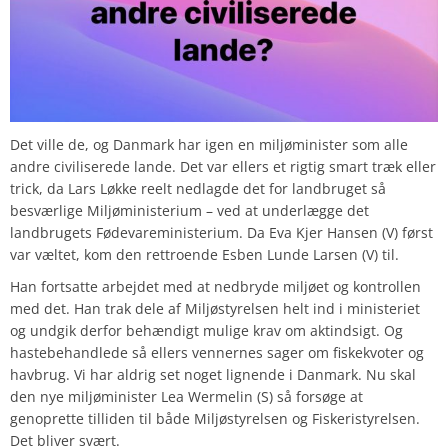
Det ville de, og Danmark har igen en miljøminister som alle
andre civiliserede lande. Det var ellers et rigtig smart træk eller
trick, da Lars Løkke reelt nedlagde det for landbruget så
besværlige Miljøministerium – ved at underlægge det
landbrugets Fødevareministerium. Da Eva Kjer Hansen (V) først
var væltet, kom den rettroende Esben Lunde Larsen (V) til.
Han fortsatte arbejdet med at nedbryde miljøet og kontrollen
med det. Han trak dele af Miljøstyrelsen helt ind i ministeriet
og undgik derfor behændigt mulige krav om aktindsigt. Og
hastebehandlede så ellers vennernes sager om fiskekvoter og
havbrug. Vi har aldrig set noget lignende i Danmark. Nu skal
den nye miljøminister Lea Wermelin (S) så forsøge at
genoprette tilliden til både Miljøstyrelsen og Fiskeristyrelsen.
Det bliver svært.