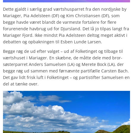
Dette gjaldt i særlig grad værtshusparret fra den nordjyske by
Mariager, Pia Adelsteen (DF) og Kim Christiansen (DF), som
begge havde været blandt de varmeste fortalere for flere
forurenende havbrug ud for Djursland. Det lå jo tilpas langt fra
Mariager Fjord. Ikke mindst Pia Adelsteen deltog meget aktivt i
debatten og opbakningen til Esben Lunde Larsen.
Begge røg de ud efter valget – ud af Folketinget og tilbage til
værtshuset i Mariager. En skæbne, de måtte dele med bror-
søsterparret Anders Samuelsen (LA) og Merete Bock (LA), der
begge røg ud sammen med førnævnte partifælle Carsten Bach.
Det gav lidt frisk luft i Folketinget – og partistifter Samuelsen en
del at tænke over.