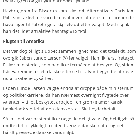
malakitgrøn og giftfyldt barndom i Jylland.
Havbrugeren fra Bisserup kom ikke ind. Alternativets Christian
Poll, som aktivt forsvarede opstillingen af den storforurenende
havbruger til Folketinget, røg selv ud efter valget. Med sig fik
han det lidet attraktive hashtag #ExitPoll.
Flugten til Amerika
Det var dog billigt sluppet sammenlignet med det totalexit, som
overgik Esben Lunde Larsen (V) før valget. Han fik først frataget
Fiskeriministeriet, som han ikke formåede at bestyre. Og siden
Fødevareministeriet, da skeletterne for alvor begyndte at rasle
ud af skabene også her.
Esben Lunde Larsen valgte endda at droppe både ministerium
og politikerkarriere, da han nærmest overnight flygtede over
Atlanten – til et beskyttet arbejde i en grøn (!) amerikansk
tænketank støttet af den danske stat. Skatteyderbetalt.
Så jo – det var bestemt ikke noget kedeligt valg. Og heldigvis så
endte det jo lykkeligt for den trængte danske natur og det
hårdt pressede danske vandmiljø.