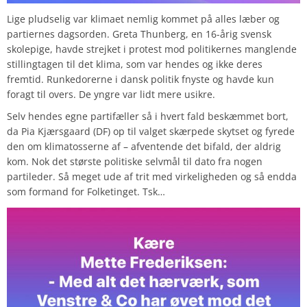
Lige pludselig var klimaet nemlig kommet på alles læber og
partiernes dagsorden. Greta Thunberg, en 16-årig svensk
skolepige, havde strejket i protest mod politikernes manglende
stillingtagen til det klima, som var hendes og ikke deres
fremtid. Runkedorerne i dansk politik fnyste og havde kun
foragt til overs. De yngre var lidt mere usikre.
Selv hendes egne partifæller så i hvert fald beskæmmet bort,
da Pia Kjærsgaard (DF) op til valget skærpede skytset og fyrede
den om klimatosserne af – afventende det bifald, der aldrig
kom. Nok det største politiske selvmål til dato fra nogen
partileder. Så meget ude af trit med virkeligheden og så endda
som formand for Folketinget. Tsk…