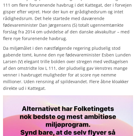
111 om flere forurenende havbrug i det Kattegat, der i forvejen
gisper efter vejret. Hvor der kun er grådighedsrum og intet
rådighedsrum. Det hele startede med daværende
fødevareminister Dan Jørgensens (S) totalt ugennemtænkte
forslag fra 2014 om udvidelse af den danske akvakultur – med
flere nye forurenende havbrug.
Da miljømålet i den næstfølgende regering pludselig stod
gabende tomt, kunne den nye fødevareminister Esben Lunden
Larsen (V) elegant trille bolden over stregen med vedtagelsen
af den omstridte lov L 111, der pludselig gav Venstres mange
venner i havbruget muligheder for at score nye nemme
millioner. Uden rensning af spildevandet. Flere åbne kloakker
direkte ud i Kattegat.