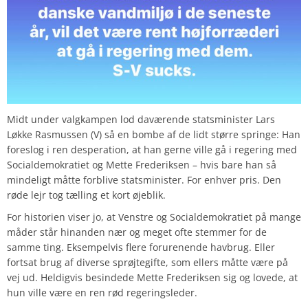
Midt under valgkampen lod daværende statsminister Lars
Løkke Rasmussen (V) så en bombe af de lidt større springe: Han
foreslog i ren desperation, at han gerne ville gå i regering med
Socialdemokratiet og Mette Frederiksen – hvis bare han så
mindeligt måtte forblive statsminister. For enhver pris. Den
røde lejr tog tælling et kort øjeblik.
For historien viser jo, at Venstre og Socialdemokratiet på mange
måder står hinanden nær og meget ofte stemmer for de
samme ting. Eksempelvis flere forurenende havbrug. Eller
fortsat brug af diverse sprøjtegifte, som ellers måtte være på
vej ud. Heldigvis besindede Mette Frederiksen sig og lovede, at
hun ville være en ren rød regeringsleder.