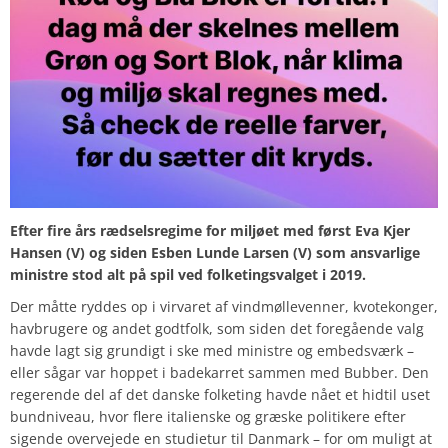
Efter fire års rædselsregime for miljøet med først Eva Kjer
Hansen (V) og siden Esben Lunde Larsen (V) som ansvarlige
ministre stod alt på spil ved folketingsvalget i 2019.
Der måtte ryddes op i virvaret af vindmøllevenner, kvotekonger,
havbrugere og andet godtfolk, som siden det foregående valg
havde lagt sig grundigt i ske med ministre og embedsværk –
eller sågar var hoppet i badekarret sammen med Bubber. Den
regerende del af det danske folketing havde nået et hidtil uset
bundniveau, hvor flere italienske og græske politikere efter
sigende overvejede en studietur til Danmark – for om muligt at