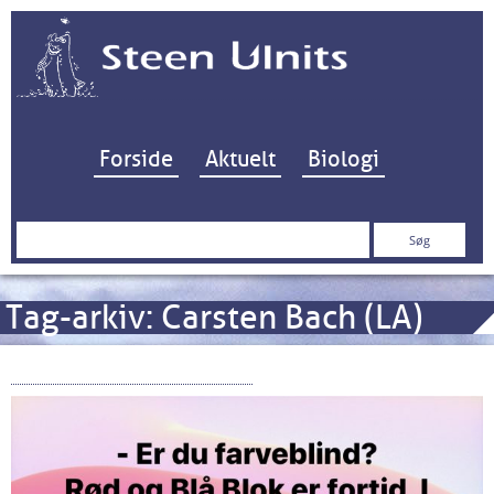
Hop til indhold
Forside
Aktuelt
Biologi
Søg
efter:
Tag-arkiv:
Carsten Bach (LA)
Det grønne skæbnevalg