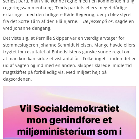
seriøst parti, man ville kunne regne med i en kommende mulig
regeringssammenhæng. Trods partiets ellers meget dårlige
erfaringer med den tidligere Røde Regering, der jo blev styret
fra det Sorte Tårn af den Blå Bjarne.
– De pisser på os
, sagde en
vred Johanne dengang.
Det viste sig, at Pernille Skipper var en værdig arvtager for
stemmeslugeren Johanne Schmidt Nielsen. Mange havde ellers
frygtet for resultatet af Enhedslistens ganske sunde regel om,
at man kun kan sidde et vist antal år i Folketinget – inden det er
ud af vagten og ind med en anden. Skipper klarede imidlertid
magtskiftet på forbilledlig vis. Med miljøet højt på
dagsordenen.