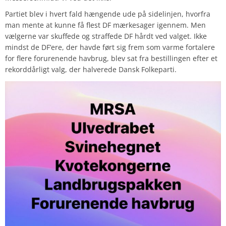
Partiet blev i hvert fald hængende ude på sidelinjen, hvorfra
man mente at kunne få flest DF mærkesager igennem. Men
vælgerne var skuffede og straffede DF hårdt ved valget. Ikke
mindst de DF’ere, der havde ført sig frem som varme fortalere
for flere forurenende havbrug, blev sat fra bestillingen efter et
rekorddårligt valg, der halverede Dansk Folkeparti.