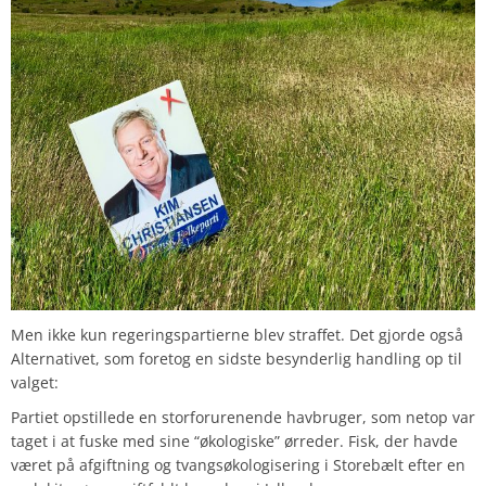
Men ikke kun regeringspartierne blev straffet. Det gjorde også
Alternativet, som foretog en sidste besynderlig handling op til
valget:
Partiet opstillede en storforurenende havbruger, som netop var
taget i at fuske med sine “økologiske” ørreder. Fisk, der havde
været på afgiftning og tvangsøkologisering i Storebælt efter en