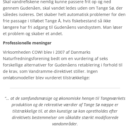
Skal vandrefiskene nemlig kunne passere frit op og ned
gennem Gudenåen, skal vandet ledes uden om Tange Sø, der
således isoleres. Det skaber helt automatisk problemer for den
frie passage i tilløbet Tange Å, hvis fiskebestand så ikke
længere har fri adgang til Gudenåens vandsystem. Man løser
et problem og skaber et andet.
Professionelle meninger
Virksomheden
COWI
blev i 2007 af Danmarks
Naturfredningsforening bedt om en vurdering af seks
forskellige alternativer for Gudenåens retablering i forhold til
de krav, som Vandramme-direktivet stiller. Ingen
omløbsmodeller blev vurderet tilstrækkelige:
“… at de samfundsmæsige og økonomiske hensyn til Tangeværkets
produktion og de rekreative værdier af Tange Sø næppe er
tilstrækkelige til, at den kunstige sø kan opretholdes efter
direktivets bestemmelser om såkaldte stærkt modificerede
vandområder.