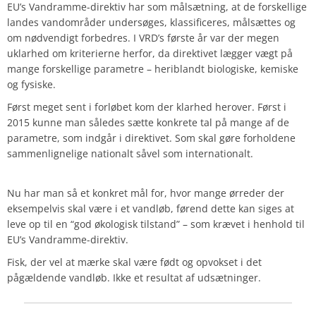
EU’s Vandramme-direktiv har som målsætning, at de forskellige
landes vandområder undersøges, klassificeres, målsættes og
om nødvendigt forbedres. I VRD’s første år var der megen
uklarhed om kriterierne herfor, da direktivet lægger vægt på
mange forskellige parametre – heriblandt biologiske, kemiske
og fysiske.
Først meget sent i forløbet kom der klarhed herover. Først i
2015 kunne man således sætte konkrete tal på mange af de
parametre, som indgår i direktivet. Som skal gøre forholdene
sammenlignelige nationalt såvel som internationalt.
Nu har man så et konkret mål for, hvor mange ørreder der
eksempelvis skal være i et vandløb, førend dette kan siges at
leve op til en “god økologisk tilstand” – som krævet i henhold til
EU’s Vandramme-direktiv.
Fisk, der vel at mærke skal være født og opvokset i det
pågældende vandløb. Ikke et resultat af udsætninger.