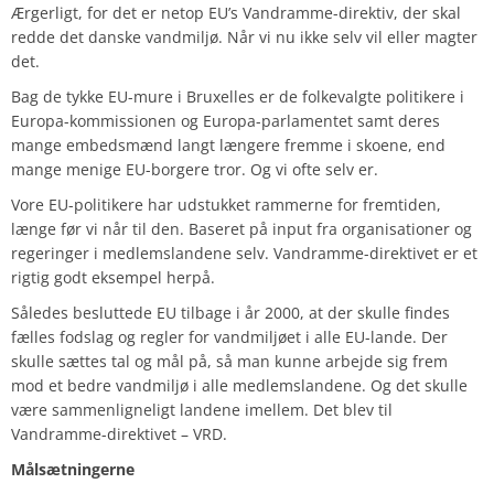
Ærgerligt, for det er netop EU’s Vandramme-direktiv, der skal
redde det danske vandmiljø. Når vi nu ikke selv vil eller magter
det.
Bag de tykke EU-mure i Bruxelles er de folkevalgte politikere i
Europa-kommissionen og Europa-parlamentet samt deres
mange embedsmænd langt længere fremme i skoene, end
mange menige EU-borgere tror. Og vi ofte selv er.
Vore EU-politikere har udstukket rammerne for fremtiden,
længe før vi når til den. Baseret på input fra organisationer og
regeringer i medlemslandene selv. Vandramme-direktivet er et
rigtig godt eksempel herpå.
Således besluttede EU tilbage i år 2000, at der skulle findes
fælles fodslag og regler for vandmiljøet i alle EU-lande. Der
skulle sættes tal og mål på, så man kunne arbejde sig frem
mod et bedre vandmiljø i alle medlemslandene. Og det skulle
være sammenligneligt landene imellem. Det blev til
Vandramme-direktivet –
VRD
.
Målsætningerne