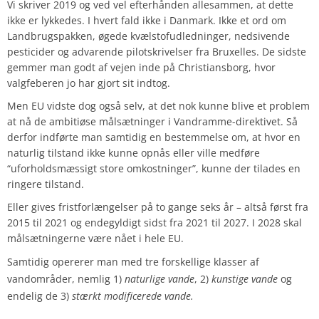
Vi skriver 2019 og ved vel efterhånden allesammen, at dette
ikke er lykkedes. I hvert fald ikke i Danmark. Ikke et ord om
Landbrugspakken, øgede kvælstofudledninger, nedsivende
pesticider og advarende pilotskrivelser fra Bruxelles. De sidste
gemmer man godt af vejen inde på Christiansborg, hvor
valgfeberen jo har gjort sit indtog.
Men EU vidste dog også selv, at det nok kunne blive et problem
at nå de ambitiøse målsætninger i Vandramme-direktivet. Så
derfor indførte man samtidig en bestemmelse om, at hvor en
naturlig tilstand ikke kunne opnås eller ville medføre
“uforholdsmæssigt store omkostninger”, kunne der tilades en
ringere tilstand.
Eller gives fristforlængelser på to gange seks år – altså først fra
2015 til 2021 og endegyldigt sidst fra 2021 til 2027. I 2028 skal
målsætningerne være nået i hele EU.
Samtidig opererer man med tre forskellige klasser af
vandområder, nemlig 1)
naturlige vande
, 2)
kunstige vande
og
endelig de 3)
stærkt modificerede vande
.