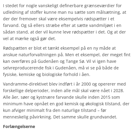
I stedet for nogle vanskeligt definerbare grænseværdier for
udledning af stoffer kunne man nu sætte som målsætning, at
der der fremover skal være eksempelvis rødspætter i et
farvand. Og så ellers stræbe efter at sætte vandmiljøet i en
sådan stand, at der vil kunne leve rødspætter i det. Og at der
vel at mærke også gør det.
Rødspætten er blot et tænkt eksempel på en ny måde at
anskue naturforvaltningen på. Men et eksempel, der meget fint
kan overføres på Gudenåen og Tange Sø. Vil vi igen have
selvreproducerende fisk i Gudenåen, må vi se på både de
fysiske, kemiske og biologiske forhold i åen.
Vandramme-direktivet blev indført i år 2000 og opererer med
forskellige delperioder, inden alle mål skal være nået i 2028.
Alle åer, søer og kystnære farvande skulle inden 2015 som
minimum have opnået en god kemisk og økologisk tilstand, der
kun afviger minimalt fra den naturlige tilstand – før
menneskelig påvirkning. Det samme skulle grundvandet.
Forlængelserne