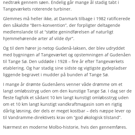
nedtræk gennem søen. Endelig går mange ål stadig tabt i
Tangeværkets roterende turbiner.
Glemmes må heller ikke, at Danmark tilbage i 1982 ratificerede
den såkaldte “Bern-konvention”, der forpligter deltagende
medlemslande til at
“støtte genindførelsen af naturligt
hjemmehørende arter af vilde dyr”
.
Og til dem hører jo netop Gudenå-laksen, der blev udryddet
med bygningen af Tangeværket og opstemningen af Gudenåen
til Tange Sø. Den uddøde i 1928 – fire år efter Tangeværkets
etablering. Og har stadig sine sidste og vigtigste gydepladser
liggende begravet i mudder på bunden af Tange Sø.
I mange år drømte Gudenåens venner våde drømme om et
langt omløbsstryg uden om den kunstige Tange Sø. I dag ser de
fleste fagfolk et sådant 10 km langt kunstigt omløbsstryg uden
om et 10 km langt kunstigt vandkraftmagasin som en rigtig
dårlig løsning, der dels er meget kostbar – dels næppe lever op
til Vandramme-direktivets krav om “god økologisk tilstand”.
Nærmest en moderne Molbo-historie, hvis den gennemføres.