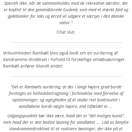
Specielt ikke, når de sammenholdes med de rekreative værdier, der
er knyttet til den genetablerede Gudenå, som med et stærkt fald og
gydebanker for laks og ørred vil udgøre et særsyn i den danske
natur.”
Citat slut.
Virksomheden
Rambøll
blev også bedt om en vurdering af
Vandramme-direktivet i forhold til forskellige omløbsøsninger.
Rambøll anfører blandt andet:
“Det er Rambølls vurdering, at der i langt højere grad burde
foretages en helhedsbetragtning i forbindelse med fjernelse af
opstemninger, og vigtigheden af at skabe reel kontinuitet i
vandløbene burde vægte højere, end tilfældet er …
Udgangspunktet bør ikke være, hvad der er “det muliges kunst”,
men hvad der er den bedste løsning for vandløbet … Lad os benytte
Vandrammedirektivet til at realisere løsninger, der ikke på et