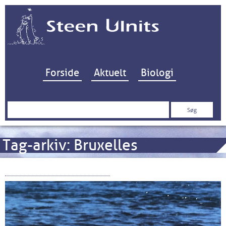
Hop til indhold
Forside
Aktuelt
Biologi
Søg
efter:
Tag-arkiv:
Bruxelles
Vandramme-direktivet