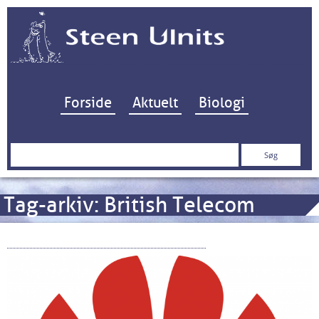
Hop til indhold
Forside
Aktuelt
Biologi
Søg
efter:
Tag-arkiv:
British Telecom
Huawei – en sikkerhedsrisiko?