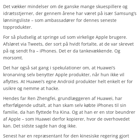
Det vækker mindelser om de ganske mange skuespillere og
idrætsstjerner, der gennem årene har været på især Samsung’s
lønningsliste – som ambassadører for dennes seneste
topprodukter.
For så pludselig at springe ud som virkelige Apple brugere.
Afsløret via Tweets, der sort på hvidt fortalte, at de var skrevet
på og sendt fra – iPhones. Det er da tankevækkende. Og
morsomt.
Det har også sat gang i spekulationer om, at Huawei’s
kronarving selv benytter Apple produkter, når hun ikke vil
aflyttes. At Huawei’s egne Android produkter helt enkelt er for
usikre og nemme at hacke.
Hendes far Ren Zhengfei, grundlæggeren af Huawei, har
efterfølgende udtalt, at han skam selv købte iPhones til sin
familie, da han flyttede fra Kina. Og at han er en stor beundrer
af Apple – som Huawei derfor kopierer, hvor de overhovedet
kan. Det sidste sagde han dog ikke.
Senest har en repræsentant for den kinesiske regering gjort