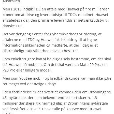
Australien.
Men i 2013 indgik TDC en aftale med Huawei på fire milliarder
kroner om at drive og levere udstyr til TDC’s mobilnet. Huawei
er således i dag den primære leverandør af netværksudstyr til
danske TDC.
Det var dengang Center for Cybersikkerheds vurdering, at
aftalerne med TDC og Huawei faktisk bidrog til at højne
informationssikkerheden og medførte, at der i dag er et
tilstrækkeligt højt sikkerhedsniveau hos TDC.
Som enkeltbrugere kan vi heldigvis selv bestemme, om der skal
stå Huawei på mobilen. Om det skal være en Mate 20 Pro, en
P20 Pro eller billigere model.
Men som YouSee mobil- og bredbåndskunde kan man ikke gøre
ret meget ved det øvrige udstyr.
I den forbindelse er det svært at komme uden om Dronningens
45. nytårstale, der som bekendt endte i sort skærm. 1,3
millioner danskere gik hermed glip af Dronningens nytårstale
ved årsskiftet 2016-17. De var alle på YouSee med Huawei