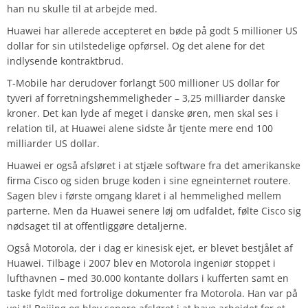
han nu skulle til at arbejde med.
Huawei har allerede accepteret en bøde på godt 5 millioner US
dollar for sin utilstedelige opførsel. Og det alene for det
indlysende kontraktbrud.
T-Mobile har derudover forlangt 500 millioner US dollar for
tyveri af forretningshemmeligheder – 3,25 milliarder danske
kroner. Det kan lyde af meget i danske øren, men skal ses i
relation til, at Huawei alene sidste år tjente mere end 100
milliarder US dollar.
Huawei er også afsløret i at stjæle software fra det amerikanske
firma Cisco og siden bruge koden i sine egneinternet routere.
Sagen blev i første omgang klaret i al hemmelighed mellem
parterne. Men da Huawei senere løj om udfaldet, følte Cisco sig
nødsaget til at offentliggøre detaljerne.
Også Motorola, der i dag er kinesisk ejet, er blevet bestjålet af
Huawei. Tilbage i 2007 blev en Motorola ingeniør stoppet i
lufthavnen – med 30.000 kontante dollars i kufferten samt en
taske fyldt med fortrolige dokumenter fra Motorola. Han var på