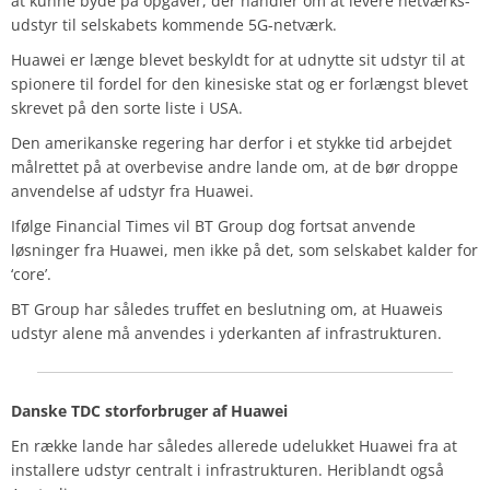
at kunne byde på opgaver, der handler om at levere netværks-
udstyr til selskabets kommende 5G-netværk.
Huawei er længe blevet beskyldt for at udnytte sit udstyr til at
spionere til fordel for den kinesiske stat og er forlængst blevet
skrevet på den sorte liste i USA.
Den amerikanske regering har derfor i et stykke tid arbejdet
målrettet på at overbevise andre lande om, at de bør droppe
anvendelse af udstyr fra Huawei.
Ifølge Financial Times vil BT Group dog fortsat anvende
løsninger fra Huawei, men ikke på det, som selskabet kalder for
‘core’.
BT Group har således truffet en beslutning om, at Huaweis
udstyr alene må anvendes i yderkanten af infrastrukturen.
Danske TDC storforbruger af Huawei
En række lande har således allerede udelukket Huawei fra at
installere udstyr centralt i infrastrukturen. Heriblandt også