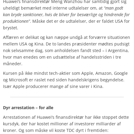
Huawei’s finansdirektør Meng Wanzhou har samtidig gjort sig
uheldigt bemærket med interne udtalelser om, at
“man godt
kan bryde sanktioner, hvis de bliver for besværlige og hindrende for
produktionen”
. Måske det er de udtalelser, der er faldet USA for
brystet.
Affæren er delikat og kan næppe undgå at forværre situationen
mellem USA og Kina. De to landes præsidenter mødtes pudsigt
nok selvsamme dag, som anholdelsen fandt sted – i Argentina,
hvor man enedes om en udsættelse af handelsstriden i tre
måneder.
Kursen på ikke mindst tech-aktier som Apple, Amazon, Google
og Microsoft er raslet ned siden handelskrigens begyndelse.
Især Apple producerer mange af sine varer i Kina.
Dyr arrestation – for alle
Arrestationen af Huawei’s finansdirektør har ikke stoppet dette
kursdyk, der har kostet millioner af investorer milliarder af
kroner. Og som måske vil koste TDC dyrt i fremtiden: