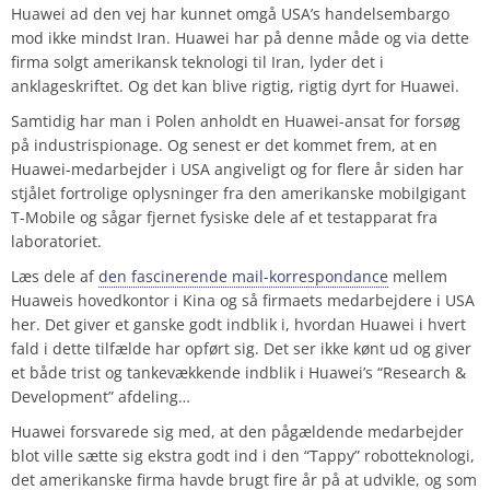
Huawei ad den vej har kunnet omgå USA’s handelsembargo
mod ikke mindst Iran. Huawei har på denne måde og via dette
firma solgt amerikansk teknologi til Iran, lyder det i
anklageskriftet. Og det kan blive rigtig, rigtig dyrt for Huawei.
Samtidig har man i Polen anholdt en Huawei-ansat for forsøg
på industrispionage. Og senest er det kommet frem, at en
Huawei-medarbejder i USA angiveligt og for flere år siden har
stjålet fortrolige oplysninger fra den amerikanske mobilgigant
T-Mobile og sågar fjernet fysiske dele af et testapparat fra
laboratoriet.
Læs dele af
den fascinerende mail-korrespondance
mellem
Huaweis hovedkontor i Kina og så firmaets medarbejdere i USA
her. Det giver et ganske godt indblik i, hvordan Huawei i hvert
fald i dette tilfælde har opført sig. Det ser ikke kønt ud og giver
et både trist og tankevækkende indblik i Huawei’s “Research &
Development” afdeling…
Huawei forsvarede sig med, at den pågældende medarbejder
blot ville sætte sig ekstra godt ind i den “Tappy” robotteknologi,
det amerikanske firma havde brugt fire år på at udvikle, og som