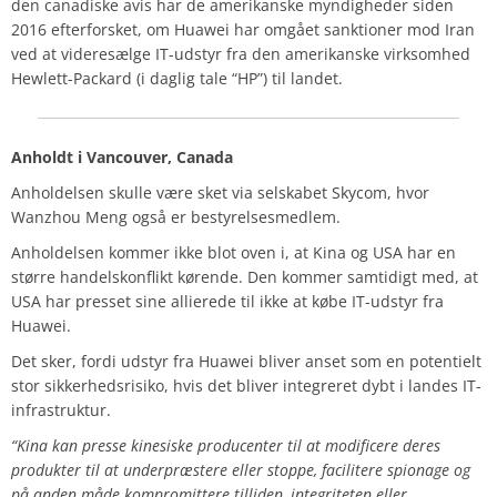
den canadiske avis har de amerikanske myndigheder siden
2016 efterforsket, om Huawei har omgået sanktioner mod Iran
ved at videresælge IT-udstyr fra den amerikanske virksomhed
Hewlett-Packard (i daglig tale “HP”) til landet.
Anholdt i Vancouver, Canada
Anholdelsen skulle være sket via selskabet Skycom, hvor
Wanzhou Meng også er bestyrelsesmedlem.
Anholdelsen kommer ikke blot oven i, at Kina og USA har en
større handelskonflikt kørende. Den kommer samtidigt med, at
USA har presset sine allierede til ikke at købe IT-udstyr fra
Huawei.
Det sker, fordi udstyr fra Huawei bliver anset som en potentielt
stor sikkerhedsrisiko, hvis det bliver integreret dybt i landes IT-
infrastruktur.
“Kina kan presse kinesiske producenter til at modificere deres
produkter til at underpræstere eller stoppe, facilitere spionage og
på anden måde kompromittere tilliden, integriteten eller