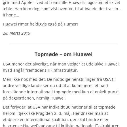
grin med Apple – ved at fremstille Huawei’s logo som et skivet
æble. Han kom dog, som vist ovenfor, til at tweete det fra sin –
iPhone…
Huawei rimer heldigvis også på Humor!
28. marts 2019
Topmøde – om Huawei
USA mener det alvorligt, når man vælger at udelukke Huawei,
hvad angår fremtidens IT-infrastruktur.
Men ikke nok med det. De hidtidige henstillinger fra USA til
andre vestlige lande ser nu ud til at kulminere i et nært
forestående internationalt topmøde med kun et enkelt punkt
på dagsordenen, nemlig Huawei.
Det forlyder, at USA har indkaldt 30 nationer til et topmøde
herom i tjekkiske Prag den 2.-3. maj. Her ønsker man at
etablere en international koalition, der skal hindre eller
begrænse Huawei’s adgang til kritiske nationale IT-strukturer.