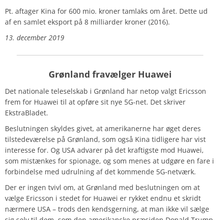
Pt. aftager Kina for 600 mio. kroner tamlaks om året. Dette ud
af en samlet eksport på 8 milliarder kroner (2016).
13. december 2019
Grønland fravælger Huawei
Det nationale teleselskab i Grønland har netop valgt Ericsson
frem for Huawei til at opføre sit nye 5G-net. Det skriver
EkstraBladet.
Beslutningen skyldes givet, at amerikanerne har øget deres
tilstedeværelse på Grønland, som også Kina tidligere har vist
interesse for. Og USA advarer på det kraftigste mod Huawei,
som mistænkes for spionage, og som menes at udgøre en fare i
forbindelse med udrulning af det kommende 5G-netværk.
Der er ingen tvivl om, at Grønland med beslutningen om at
vælge Ericsson i stedet for Huawei er rykket endnu et skridt
nærmere USA – trods den kendsgerning, at man ikke vil sælge
sig selv til dem, som den amerikanske præsiden Donald Trump