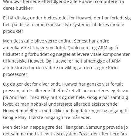
Windows fjernede efterfølgende alle Huawei computere fra
deres butikker.
Et hårdt slag under bæltestedet for Huawei, der har forladt sig
helt på disse to amerikanske styresystemer til deres mobile
produkter.
Men det skulle blive værre endnu. Senest har andre
amerikanske firmaer som Intel, Qualcomm og ARM også
tilsluttet sig forbuddet og nægtet at levere vitale komponenter
til kinesiske Huawei. Og Huawei er helt afhængige af ARM
arkitekturen for den videre udvikling af deres egne Kirin
processorer.
Og da gør det for alvor ondt. Huawei har ganske vist fortalt
pressen, at de allerede til efteråret vil lancere deres eget svar
på Android – med Play-butik og det hele. Google har samtidig
lovet, at man nok skal understøtte allerede eksisterende
Huawei modeller – med sikkerhedsopdateringer og adgang til
Google Play. I første omgang i tre måneder.
Men det kan næppe gøre det i længden. Samsung prøvede jo
det samme med sit eget styresystem
Tizen
, der efter flere års