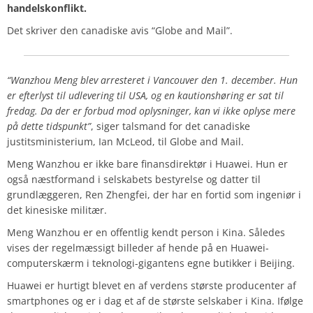
handelskonflikt.
Det skriver den canadiske avis “Globe and Mail”.
“Wanzhou Meng blev arresteret i Vancouver den 1. december. Hun
er efterlyst til udlevering til USA, og en kautionshøring er sat til
fredag. Da der er forbud mod oplysninger, kan vi ikke oplyse mere
på dette tidspunkt”
, siger talsmand for det canadiske
justitsministerium, Ian McLeod, til Globe and Mail.
Meng Wanzhou er ikke bare finansdirektør i Huawei. Hun er
også næstformand i selskabets bestyrelse og datter til
grundlæggeren, Ren Zhengfei, der har en fortid som ingeniør i
det kinesiske militær.
Meng Wanzhou er en offentlig kendt person i Kina. Således
vises der regelmæssigt billeder af hende på en Huawei-
computerskærm i
teknologi-gigantens egne butikker i Beijing.
Huawei er hurtigt blevet en af verdens største producenter af
smartphones og er i dag et af de største selskaber i Kina. Ifølge