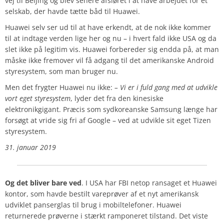
vej til Beijing og blev senere afsløret i at have arbejdet for et
selskab, der havde tætte båd til Huawei.
Huawei selv ser ud til at have erkendt, at de nok ikke kommer
til at indtage verden lige her og nu – i hvert fald ikke USA og da
slet ikke på legitim vis. Huawei forbereder sig endda på, at man
måske ikke fremover vil få adgang til det amerikanske Android
styresystem, som man bruger nu.
Men det frygter Huawei nu ikke:
– Vi er i fuld gang med at udvikle
vort eget styresystem
, lyder det fra den kinesiske
elektronikgigant. Præcis som sydkoreanske Samsung længe har
forsøgt at vride sig fri af Google – ved at udvikle sit eget Tizen
styresystem.
31. januar 2019
Og det bliver bare ved
. I USA har FBI netop ransaget et Huawei
kontor, som havde bestilt vareprøver af et nyt amerikansk
udviklet panserglas til brug i mobiltelefoner. Huawei
returnerede prøverne i stærkt ramponeret tilstand. Det viste