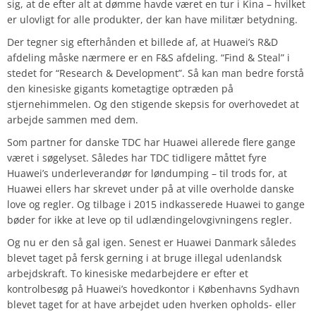
sig, at de efter alt at dømme havde været en tur i Kina – hvilket
er ulovligt for alle produkter, der kan have militær betydning.
Der tegner sig efterhånden et billede af, at Huawei’s R&D
afdeling måske nærmere er en F&S afdeling. “Find & Steal” i
stedet for “Research & Development”. Så kan man bedre forstå
den kinesiske gigants kometagtige optræden på
stjernehimmelen. Og den stigende skepsis for overhovedet at
arbejde sammen med dem.
Som partner for danske TDC har Huawei allerede flere gange
været i søgelyset. Således har TDC tidligere måttet fyre
Huawei’s underleverandør for løndumping – til trods for, at
Huawei ellers har skrevet under på at ville overholde danske
love og regler. Og tilbage i 2015 indkasserede Huawei to gange
bøder for ikke at leve op til udlændingelovgivningens regler.
Og nu er den så gal igen. Senest er Huawei Danmark således
blevet taget på fersk gerning i at bruge illegal udenlandsk
arbejdskraft. To kinesiske medarbejdere er efter et
kontrolbesøg på Huawei’s hovedkontor i Københavns Sydhavn
blevet taget for at have arbejdet uden hverken opholds- eller