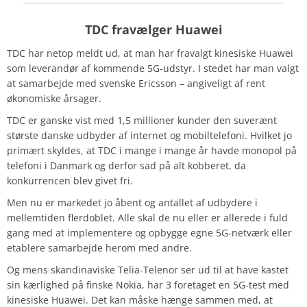
TDC fravælger Huawei
TDC har netop meldt ud, at man har fravalgt kinesiske Huawei
som leverandør af kommende 5G-udstyr. I stedet har man valgt
at samarbejde med svenske Ericsson – angiveligt af rent
økonomiske årsager.
TDC er ganske vist med 1,5 millioner kunder den suverænt
største danske udbyder af internet og mobiltelefoni. Hvilket jo
primært skyldes, at TDC i mange i mange år havde monopol på
telefoni i Danmark og derfor sad på alt kobberet, da
konkurrencen blev givet fri.
Men nu er markedet jo åbent og antallet af udbydere i
mellemtiden flerdoblet. Alle skal de nu eller er allerede i fuld
gang med at implementere og opbygge egne 5G-netværk eller
etablere samarbejde herom med andre.
Og mens skandinaviske Telia-Telenor ser ud til at have kastet
sin kærlighed på finske Nokia, har 3 foretaget en 5G-test med
kinesiske Huawei. Det kan måske hænge sammen med, at