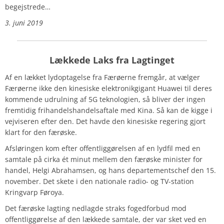
begejstrede…
3. juni 2019
Lækkede Laks fra Lagtinget
Af en lækket lydoptagelse fra Færøerne fremgår, at vælger
Færøerne ikke den kinesiske elektronikgigant Huawei til deres
kommende udrulning af 5G teknologien, så bliver der ingen
fremtidig frihandelshandelsaftale med Kina. Så kan de kigge i
vejviseren efter den.
Det havde den kinesiske regering gjort
klart for den færøske.
Afsløringen kom efter offentliggørelsen af en lydfil med en
samtale på cirka ét minut mellem den færøske minister for
handel, Helgi Abrahamsen, og hans departementschef den 15.
november. Det skete i den nationale radio- og TV-station
Kringvarp Føroya.
Det færøske lagting nedlagde straks fogedforbud mod
offentliggørelse af den lækkede samtale, der var sket ved en