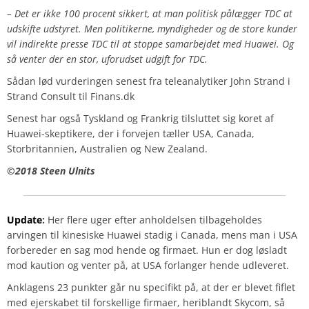
– Det er ikke 100 procent sikkert, at man politisk pålægger TDC at
udskifte udstyret. Men politikerne, myndigheder og de store kunder
vil indirekte presse TDC til at stoppe samarbejdet med Huawei. Og
så venter der en stor, uforudset udgift for TDC.
Sådan lød vurderingen senest fra teleanalytiker John Strand i
Strand Consult til Finans.dk
Senest har også Tyskland og Frankrig tilsluttet sig koret af
Huawei-skeptikere, der i forvejen tæller USA, Canada,
Storbritannien, Australien og New Zealand.
©️2018 Steen Ulnits
Update
:
Her flere uger efter anholdelsen tilbageholdes
arvingen til kinesiske Huawei stadig i Canada, mens man i USA
forbereder en sag mod hende og firmaet. Hun er dog løsladt
mod kaution og venter på, at USA forlanger hende udleveret.
Anklagens 23 punkter går nu specifikt på, at der er blevet fiflet
med ejerskabet til forskellige firmaer, heriblandt Skycom, så