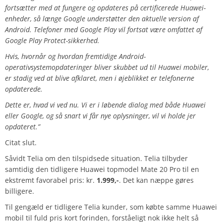
fortsætter med at fungere og opdateres på certificerede Huawei-
enheder, så længe Google understøtter den aktuelle version af
Android. Telefoner med Google Play vil fortsat være omfattet af
Google Play Protect-sikkerhed.
Hvis, hvornår og hvordan fremtidige Android-
operativsystemopdateringer bliver skubbet ud til Huawei mobiler,
er stadig ved at blive afklaret, men i øjeblikket er telefonerne
opdaterede.
Dette er, hvad vi ved nu. Vi er i løbende dialog med både Huawei
eller Google, og så snart vi får nye oplysninger, vil vi holde jer
opdateret.”
Citat slut.
Såvidt Telia om den tilspidsede situation. Telia tilbyder
samtidig den tidligere Huawei topmodel Mate 20 Pro til en
ekstremt favorabel pris: kr.
1.999,-
. Det kan næppe gøres
billigere.
Til gengæld er tidligere Telia kunder, som købte samme Huawei
mobil til fuld pris kort forinden, forståeligt nok ikke helt så