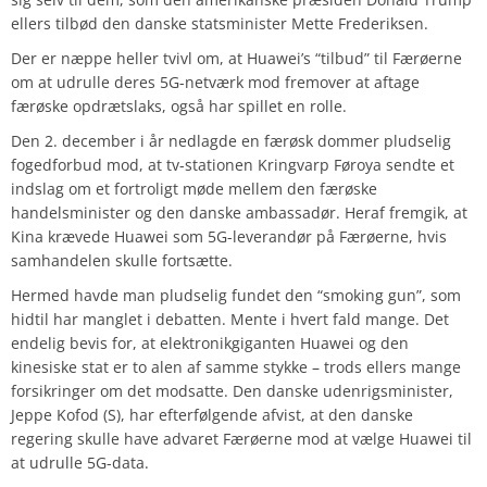
ellers tilbød den danske statsminister Mette Frederiksen.
Der er næppe heller tvivl om, at Huawei’s “tilbud” til Færøerne
om at udrulle deres 5G-netværk mod fremover at aftage
færøske opdrætslaks, også har spillet en rolle.
Den 2. december i år nedlagde en færøsk dommer pludselig
fogedforbud mod, at tv-stationen Kringvarp Føroya sendte et
indslag om et fortroligt møde mellem den færøske
handelsminister og den danske ambassadør. Heraf fremgik, at
Kina krævede Huawei som 5G-leverandør på Færøerne, hvis
samhandelen skulle fortsætte.
Hermed havde man pludselig fundet den “smoking gun”, som
hidtil har manglet i debatten. Mente i hvert fald mange. Det
endelig bevis for, at elektronikgiganten Huawei og den
kinesiske stat er to alen af samme stykke – trods ellers mange
forsikringer om det modsatte. Den danske udenrigsminister,
Jeppe Kofod (S), har efterfølgende afvist, at den danske
regering skulle have advaret Færøerne mod at vælge Huawei til
at udrulle 5G-data.