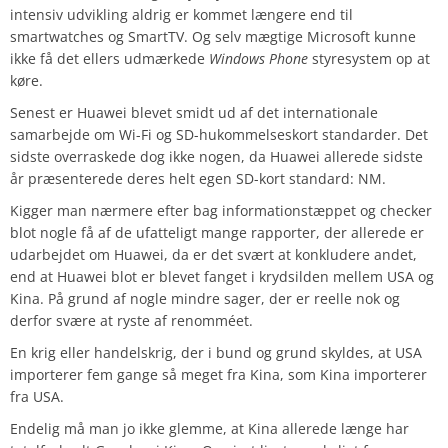
intensiv udvikling aldrig er kommet længere end til
smartwatches og SmartTV. Og selv mægtige Microsoft kunne
ikke få det ellers udmærkede
Windows Phone
styresystem op at
køre.
Senest er Huawei blevet smidt ud af det internationale
samarbejde om Wi-Fi og SD-hukommelseskort standarder. Det
sidste overraskede dog ikke nogen, da Huawei allerede sidste
år præsenterede deres helt egen SD-kort standard: NM.
Kigger man nærmere efter bag informationstæppet og checker
blot nogle få af de ufatteligt mange rapporter, der allerede er
udarbejdet om Huawei, da er det svært at konkludere andet,
end at Huawei blot er blevet fanget i krydsilden mellem USA og
Kina. På grund af nogle mindre sager, der er reelle nok og
derfor svære at ryste af renomméet.
En krig eller handelskrig, der i bund og grund skyldes, at USA
importerer fem gange så meget fra Kina, som Kina importerer
fra USA.
Endelig må man jo ikke glemme, at Kina allerede længe har