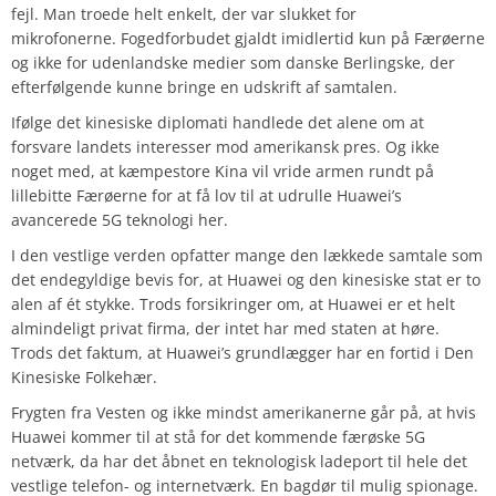
fejl. Man troede helt enkelt, der var slukket for
mikrofonerne.
Fogedforbudet gjaldt imidlertid kun på Færøerne
og ikke for udenlandske medier som danske Berlingske, der
efterfølgende kunne bringe en udskrift af samtalen.
Ifølge det kinesiske diplomati handlede det alene om at
forsvare landets interesser mod amerikansk pres. Og ikke
noget med, at kæmpestore Kina vil vride armen rundt på
lillebitte Færøerne for at få lov til at udrulle Huawei’s
avancerede 5G teknologi her.
I den vestlige verden opfatter mange den lækkede samtale som
det endegyldige bevis for, at Huawei og den kinesiske stat er to
alen af ét stykke. Trods forsikringer om, at Huawei er et helt
almindeligt privat firma, der intet har med staten at høre.
Trods det faktum, at Huawei’s grundlægger har en fortid i Den
Kinesiske Folkehær.
Frygten fra Vesten og ikke mindst amerikanerne går på, at hvis
Huawei kommer til at stå for det kommende færøske 5G
netværk, da har det åbnet en teknologisk ladeport til hele det
vestlige telefon- og internetværk. En bagdør til mulig spionage.