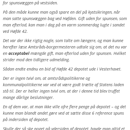
for spunsvæggen på vestsiden.
På den måde kunne man også spare en del på kystsikringen, når
man satte spunsvæggen bag ved Høfden. Gift uden for spunsen, som
man efterlod, kan man i dag på en varm sommerdag lugte i sandet
ved Høfde 42.
Det var der ikke rigtig nogle, som talte om længere, og man kunne
herefter læse Amtsråds-borgermesteren udtale sig om, at det nu var
en
acceptabel
mængde gift, man efterlod uden for spunsen. Hvilket
strider mod den tidligere udmelding.
Sådan endte endnu en bid af Høfde 42 depotet ude i Vesterhavet.
Der er ingen tvivl om, at amtsrådspolitikerne og
kommunalpolitikerne var ved at være godt trætte af Statens laden
stå til.
Der er heller ingen tvivl om, at der i denne tid blev truffet
mange dårlige beslutninger.
En af dem var, at man ikke ville ofre flere penge på depotet – og det
kunne man blandt andet gøre ved at sætte disse 6 reference spuns
på indersiden af depotet.
Skulle der så ske noget på ydersiden af depotet, havde man altid et