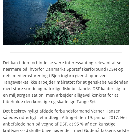
Det kan i den forbindelse være interessant og relevant at se
nærmere på, hvorfor Danmarks Sportsfiskerforbund (DSF) og
dets medlemsforening i Bjerringbro øverst oppe ved
Tangeværket ikke arbejder målrettet for at genskabe Gudenåen
med store sunde og naturlige fiskebestande. DSF kalder sig jo
en miljøorganisation, men arbejder alligevel konkret for at
bibeholde den kunstige og skadelige Tange Sø.
Det beskrev nyligt afdøde forbundsformand Verner Hansen
således udførligt i et indlæg i Altinget den 19. januar 2017. Her
anbefalede han på vegne af DSF, at 95 % af den kunstige
kraftværkssø skulle blive liggende – med Gudenå-laksens sidste