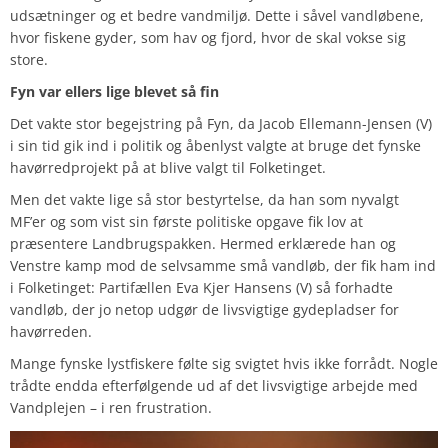
udsætninger og et bedre vandmiljø. Dette i såvel vandløbene,
hvor fiskene gyder, som hav og fjord, hvor de skal vokse sig
store.
Fyn var ellers lige blevet så fin
Det vakte stor begejstring på Fyn, da Jacob Ellemann-Jensen (V)
i sin tid gik ind i politik og åbenlyst valgte at bruge det fynske
havørredprojekt på at blive valgt til Folketinget.
Men det vakte lige så stor bestyrtelse, da han som nyvalgt
MF’er og som vist sin første politiske opgave fik lov at
præsentere Landbrugspakken. Hermed erklærede han og
Venstre kamp mod de selvsamme små vandløb, der fik ham ind
i Folketinget: Partifællen Eva Kjer Hansens (V) så forhadte
vandløb, der jo netop udgør de livsvigtige gydepladser for
havørreden.
Mange fynske lystfiskere følte sig svigtet hvis ikke forrådt. Nogle
trådte endda efterfølgende ud af det livsvigtige arbejde med
Vandplejen – i ren frustration.