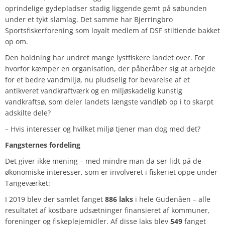
oprindelige gydepladser stadig liggende gemt på søbunden
under et tykt slamlag. Det samme har Bjerringbro
Sportsfiskerforening som loyalt medlem af DSF stiltiende bakket
op om.
Den holdning har undret mange lystfiskere landet over. For
hvorfor kæmper en organisation, der påberåber sig at arbejde
for et bedre vandmiljø, nu pludselig for bevarelse af et
antikveret vandkraftværk og en miljøskadelig kunstig
vandkraftsø, som deler landets længste vandløb op i to skarpt
adskilte dele?
– Hvis interesser og hvilket miljø tjener man dog med det?
Fangsternes fordeling
Det giver ikke mening – med mindre man da ser lidt på de
økonomiske interesser, som er involveret i fiskeriet oppe under
Tangeværket:
I 2019 blev der samlet fanget
886 laks
i hele Gudenåen – alle
resultatet af kostbare udsætninger finansieret af kommuner,
foreninger og fiskeplejemidler. Af disse laks blev
549
fanget