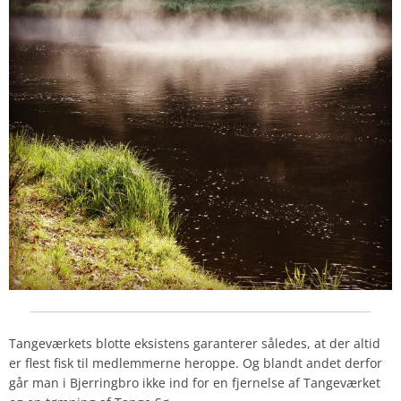
Tangeværkets blotte eksistens garanterer således, at der altid
er flest fisk til medlemmerne heroppe. Og blandt andet derfor
går man i Bjerringbro ikke ind for en fjernelse af Tangeværket