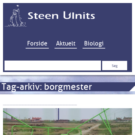
Hop til indhold
Forside
Aktuelt
Biologi
Søg
efter:
Tag-arkiv:
borgmester
Alibi-spuns ved Høfde 42…