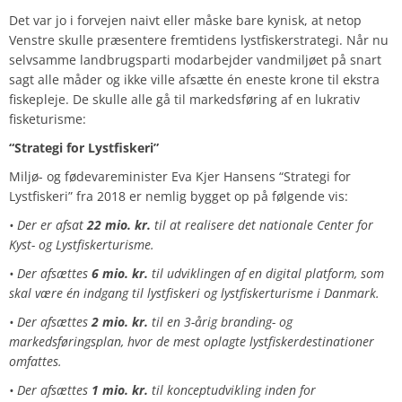
Det var jo i forvejen naivt eller måske bare kynisk, at netop
Venstre skulle præsentere fremtidens lystfiskerstrategi. Når nu
selvsamme landbrugsparti modarbejder vandmiljøet på snart
sagt alle måder og ikke ville afsætte én eneste krone til ekstra
fiskepleje. De skulle alle gå til markedsføring af en lukrativ
fisketurisme:
“Strategi for Lystfiskeri”
Miljø- og fødevareminister Eva Kjer Hansens “Strategi for
Lystfiskeri” fra 2018 er nemlig bygget op på følgende vis:
• Der er afsat
22 mio. kr.
til at realisere det nationale Center for
Kyst- og Lystfiskerturisme.
• Der afsættes
6 mio. kr.
til udviklingen af en digital platform, som
skal være én indgang til lystfiskeri og lystfiskerturisme i Danmark.
• Der afsættes
2 mio. kr.
til en 3-årig branding- og
markedsføringsplan, hvor de mest oplagte lystfiskerdestinationer
omfattes.
• Der afsættes
1 mio. kr.
til konceptudvikling inden for