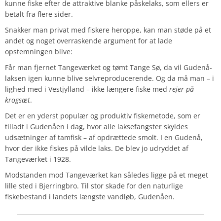
kunne fiske efter de attraktive blanke påskelaks, som ellers er
betalt fra flere sider.
Snakker man privat med fiskere heroppe, kan man støde på et
andet og noget overraskende argument for at lade
opstemningen blive:
Får man fjernet Tangeværket og tømt Tange Sø, da vil Gudenå-
laksen igen kunne blive selvreproducerende. Og da må man – i
lighed med i Vestjylland – ikke længere fiske med
rejer på
krogsæt
.
Det er en yderst populær og produktiv fiskemetode, som er
tilladt i Gudenåen i dag, hvor alle laksefangster skyldes
udsætninger af tamfisk – af opdrættede smolt. I en Gudenå,
hvor der ikke fiskes på vilde laks. De blev jo udryddet af
Tangeværket i 1928.
Modstanden mod Tangeværket kan således ligge på et meget
lille sted i Bjerringbro. Til stor skade for den naturlige
fiskebestand i landets længste vandløb, Gudenåen.