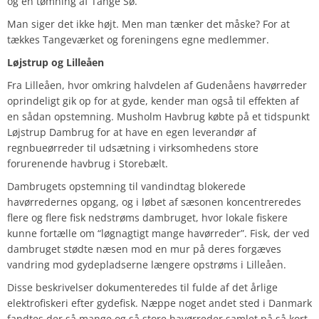
og en tømning af Tange Sø.
Man siger det ikke højt. Men man tænker det måske?
For at
tækkes Tangeværket og foreningens egne medlemmer.
Løjstrup og Lilleåen
Fra Lilleåen, hvor omkring halvdelen af Gudenåens havørreder
oprindeligt gik op for at gyde, kender man også til effekten af
en sådan opstemning. Musholm Havbrug købte på et tidspunkt
Løjstrup Dambrug for at have en egen leverandør af
regnbueørreder til udsætning i virksomhedens store
forurenende havbrug i Storebælt.
Dambrugets opstemning til vandindtag blokerede
havørredernes opgang, og i løbet af sæsonen koncentreredes
flere og flere fisk nedstrøms dambruget, hvor lokale fiskere
kunne fortælle om “løgnagtigt mange havørreder”. Fisk, der ved
dambruget stødte næsen mod en mur på deres forgæves
vandring mod gydepladserne længere opstrøms i Lilleåen.
Disse beskrivelser dokumenteredes til fulde af det årlige
elektrofiskeri efter gydefisk. Næppe noget andet sted i Danmark
fandtes der så mange og så store havørreder samlet på så kort