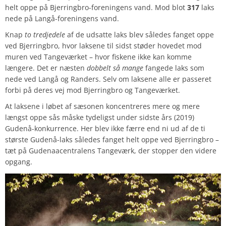
helt oppe på Bjerringbro-foreningens vand. Mod blot
317
laks
nede på Langå-foreningens vand.
Knap
to tredjedele
af de udsatte laks blev således fanget oppe
ved Bjerringbro, hvor laksene til sidst støder hovedet mod
muren ved Tangeværket – hvor fiskene ikke kan komme
længere. Det er næsten
dobbelt så mange
fangede laks som
nede ved Langå og Randers. Selv om laksene alle er passeret
forbi på deres vej mod Bjerringbro og Tangeværket.
At laksene i løbet af sæsonen koncentreres mere og mere
længst oppe sås måske tydeligst under sidste års (2019)
Gudenå-konkurrence. Her blev ikke færre end ni ud af de ti
største Gudenå-laks således fanget helt oppe ved Bjerringbro –
tæt på Gudenaacentralens Tangeværk, der stopper den videre
opgang.