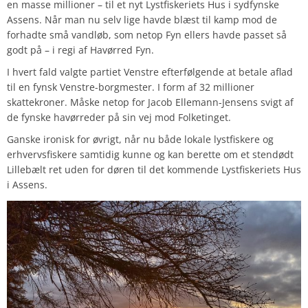
en masse millioner – til et nyt Lystfiskeriets Hus i sydfynske
Assens. Når man nu selv lige havde blæst til kamp mod de
forhadte små vandløb, som netop Fyn ellers havde passet så
godt på – i regi af Havørred Fyn.
I hvert fald valgte partiet Venstre efterfølgende at betale aflad
til en fynsk Venstre-borgmester. I form af 32 millioner
skattekroner. Måske netop for Jacob Ellemann-Jensens svigt af
de fynske havørreder på sin vej mod Folketinget.
Ganske ironisk for øvrigt, når nu både lokale lystfiskere og
erhvervsfiskere samtidig kunne og kan berette om et stendødt
Lillebælt ret uden for døren til det kommende Lystfiskeriets Hus
i Assens.