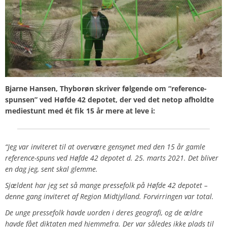
Bjarne Hansen, Thyborøn skriver følgende om “reference-
spunsen” ved Høfde 42 depotet, der ved det netop afholdte
mediestunt med ét fik 15 år mere at leve i:
“Jeg var inviteret til at overvære gensynet med den 15 år gamle
reference-spuns ved Høfde 42 depotet d. 25. marts 2021. Det bliver
en dag jeg, sent skal glemme.
Sjældent har jeg set så mange pressefolk på Høfde 42 depotet –
denne gang inviteret af Region Midtjylland. Forvirringen var total.
De unge pressefolk havde uorden i deres geografi, og de ældre
havde fået diktaten med hjemmefra. Der var således ikke plads til