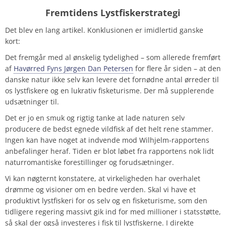
Fremtidens Lystfiskerstrateg
i
Det blev en lang artikel. Konklusionen er imidlertid ganske
kort:
Det fremgår med al ønskelig tydelighed – som allerede fremført
af
Havørred Fyns Jørgen Dan Petersen
for flere år siden – at den
danske natur ikke selv kan levere det fornødne antal ørreder til
os lystfiskere og en lukrativ fisketurisme. Der må supplerende
udsætninger til.
Det er jo en smuk og rigtig tanke at lade naturen selv
producere de bedst egnede vildfisk af det helt rene stammer.
Ingen kan have noget at indvende mod Wilhjelm-rapportens
anbefalinger heraf. Tiden er blot løbet fra rapportens nok lidt
naturromantiske forestillinger og forudsætninger.
Vi kan nøgternt konstatere, at virkeligheden har overhalet
drømme og visioner om en bedre verden. Skal vi have et
produktivt lystfiskeri for os selv og en fisketurisme, som den
tidligere regering massivt gik ind for med millioner i statsstøtte,
så skal der også investeres i fisk til lystfiskerne. I direkte