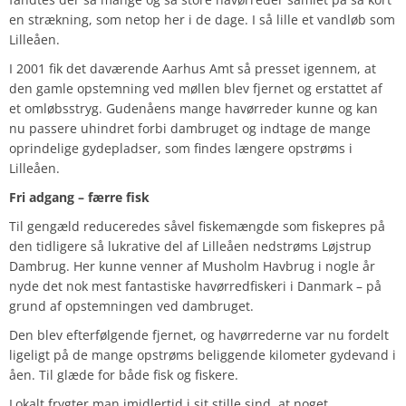
en strækning, som netop her i de dage. I så lille et vandløb som
Lilleåen.
I 2001 fik det daværende Aarhus Amt så presset igennem, at
den gamle opstemning ved møllen blev fjernet og erstattet af
et omløbsstryg. Gudenåens mange havørreder kunne og kan
nu passere uhindret forbi dambruget og indtage de mange
oprindelige gydepladser, som findes længere opstrøms i
Lilleåen.
Fri adgang – færre fisk
Til gengæld reduceredes såvel fiskemængde som fiskepres på
den tidligere så lukrative del af Lilleåen nedstrøms Løjstrup
Dambrug. Her kunne venner af Musholm Havbrug i nogle år
nyde det nok mest fantastiske havørredfiskeri i Danmark – på
grund af opstemningen ved dambruget.
Den blev efterfølgende fjernet, og havørrederne var nu fordelt
ligeligt på de mange opstrøms beliggende kilometer gydevand i
åen. Til glæde for både fisk og fiskere.
Lokalt frygter man imidlertid i sit stille sind, at noget