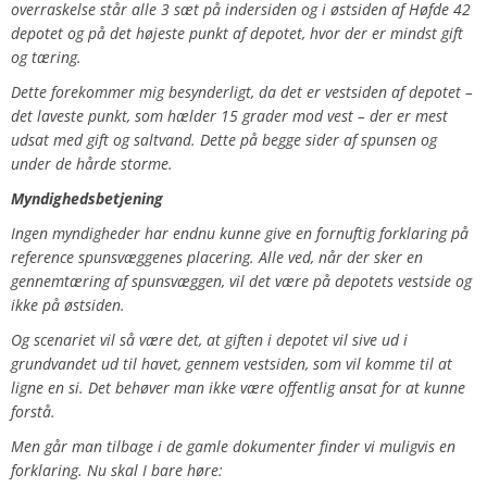
overraskelse står alle 3 sæt på indersiden og i østsiden af Høfde 42
depotet og på det højeste punkt af depotet, hvor der er mindst gift
og tæring.
Dette forekommer mig besynderligt, da det er vestsiden af depotet –
det laveste punkt, som hælder 15 grader mod vest – der er mest
udsat med gift og saltvand. Dette på begge sider af spunsen og
under de hårde storme.
Myndighedsbetjening
Ingen myndigheder har endnu kunne give en fornuftig forklaring på
reference spunsvæggenes placering. Alle ved, når der sker en
gennemtæring af spunsvæggen, vil det være på depotets vestside og
ikke på østsiden.
Og scenariet vil så være det, at giften i depotet vil sive ud i
grundvandet ud til havet, gennem vestsiden, som vil komme til at
ligne en si. Det behøver man ikke være offentlig ansat for at kunne
forstå.
Men går man tilbage i de gamle dokumenter finder vi muligvis en
forklaring. Nu skal I bare høre: