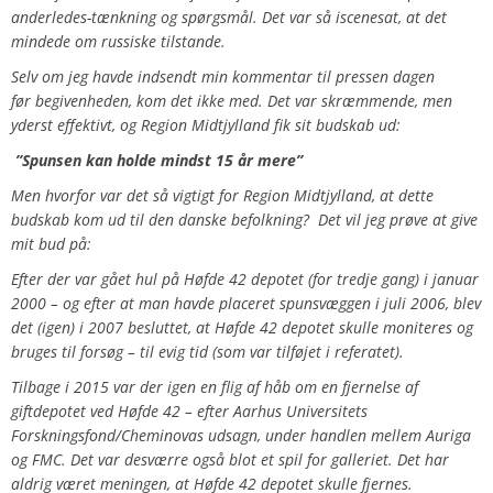
anderledes-tænkning og spørgsmål. Det var så iscenesat, at det
mindede om russiske tilstande.
Selv om jeg havde indsendt min kommentar til pressen dagen
før begivenheden, kom det ikke med. Det var skræmmende, men
yderst effektivt, og Region Midtjylland fik sit budskab ud:
”Spunsen kan holde mindst 15 år mere”
Men hvorfor var det så vigtigt for Region Midtjylland, at dette
budskab kom ud til den danske befolkning?
Det vil jeg prøve at give
mit bud på:
Efter der var gået hul på Høfde 42 depotet (for tredje gang) i januar
2000 – og efter at man havde placeret spunsvæggen i juli 2006, blev
det (igen) i 2007 besluttet, at Høfde 42 depotet skulle moniteres og
bruges til forsøg – til evig tid (som var tilføjet i referatet).
Tilbage i 2015 var der igen en flig af håb om en fjernelse af
giftdepotet ved Høfde 42 – efter Aarhus Universitets
Forskningsfond/Cheminovas udsagn, under handlen mellem Auriga
og FMC. Det var desværre også blot et spil for galleriet. Det har
aldrig været meningen, at Høfde 42 depotet skulle fjernes.