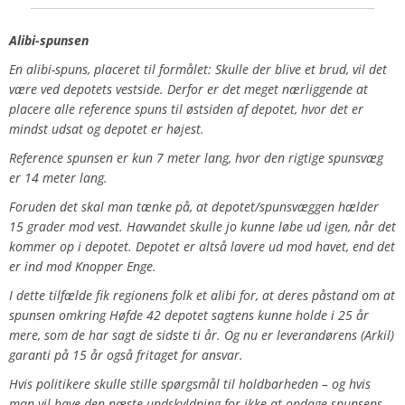
Alibi-spunsen
En alibi-spuns, placeret til formålet: Skulle der blive et brud, vil det
være ved depotets vestside. Derfor er det meget nærliggende at
placere alle reference spuns til østsiden af depotet, hvor det er
mindst udsat og depotet er højest.
Reference spunsen er kun 7 meter lang, hvor den rigtige spunsvæg
er 14 meter lang.
Foruden det skal man tænke på, at depotet/spunsvæggen hælder
15 grader mod vest. Havvandet skulle jo kunne løbe ud igen, når det
k
ommer op i depotet. Depotet er altså lavere ud mod havet, end det
er ind mod Knopper Enge.
I dette tilfælde fik regionens folk et alibi for, at deres påstand om at
spunsen omkring Høfde 42 depotet sagtens kunne holde i 25 år
mere, som de har sagt de sidste ti år. Og nu er leverandørens (Arkil)
garanti på 15 år også fritaget for ansvar.
Hvis politikere skulle stille spørgsmål til holdbarheden – og hvis
man vil have den næste undskyldning for ikke at opdage spunsens