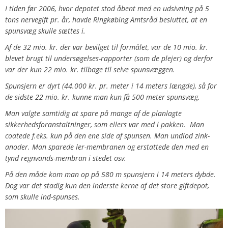
I tiden før 2006, hvor depotet stod åbent med en udsivning på 5
tons nervegift pr. år, havde Ringkøbing Amtsråd besluttet, at en
spunsvæg skulle sættes i.
Af de 32 mio. kr. der var bevilget til formålet, var de 10 mio. kr.
blevet brugt til undersøgelses-rapporter (som de plejer) og derfor
var der kun 22 mio. kr. tilbage til selve spunsvæggen.
Spunsjern er dyrt (44.000 kr. pr. meter i 14 meters længde), så for
de sidste 22 mio. kr. kunne man kun få 500 meter spunsvæg.
Man valgte samtidig at spare på mange af de planlagte
sikkerhedsforanstaltninger, som ellers var med i pakken. Man
coatede f.eks. kun på den ene side af spunsen. Man undlod zink-
anoder. Man sparede ler-membranen og erstattede den med en
tynd regnvands-membran i stedet osv.
På den måde kom man op på 580 m spunsjern i 14 meters dybde.
Dog var det stadig kun den inderste kerne af det store giftdepot,
som skulle ind-spunses.