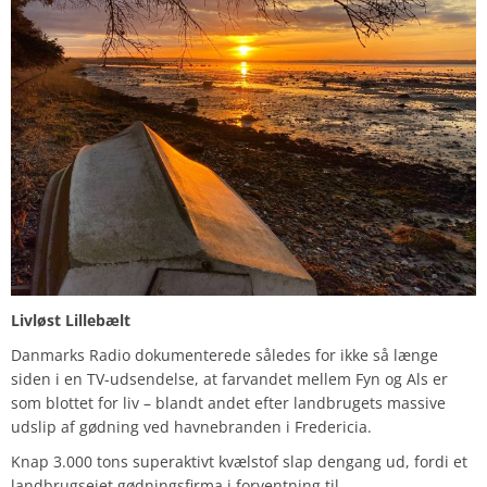
Livløst Lillebælt
Danmarks Radio dokumenterede således for ikke så længe
siden i en TV-udsendelse, at farvandet mellem Fyn og Als er
som blottet for liv – blandt andet efter landbrugets massive
udslip af gødning ved havnebranden i Fredericia.
Knap 3.000 tons superaktivt kvælstof slap dengang ud, fordi et
landbrugsejet gødningsfirma i forventning til