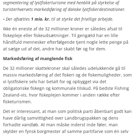
segmentering af lystfiskerturisme med henblik på styrkelse af
turisterhvervets markedsføring af danske lystfiskerdestinationer.
• Der afsættes
1 mio. kr.
til at styrke det frivillige arbejde.
Ikke én eneste af de 32 millioner kroner er således afsat til
fiskepleje eller fiskeudsætninger. Til gengæld har en lille
håndfuld mennesker efterfølgende tjent nogle lette penge på
at sælge ud af det, andre har skabt før og for dem.
Markedsføring af manglende fisk
De 32 millioner skattekroner skal således udelukkende gå til
massiv markedsføring af det fiskeri og de fiskemuligheder, som
vi lystfiskere selv har betalt for og opbygget via det
obligatoriske fiskegn og kommunale tilskud. På bedste Fishing
Zealand-vis, hvor fiskeplejen kommer i anden række efter
fisketurismen.
Det er interessant, at man som politisk parti åbenbart godt kan
have dårlig samvittighed over Landbrugspakken og dens
forhadte vandløb. At man måske inderst inde føler, man
skylder en fynsk borgmester af samme partifarve som én selv