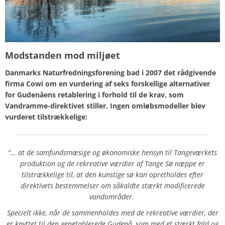
Modstanden mod miljøet
Danmarks Naturfredningsforening bad i 2007 det rådgivende
firma Cowi om en vurdering af seks forskellige alternativer
for Gudenåens retablering i forhold til de krav, som
Vandramme-direktivet stiller. Ingen omløbsmodeller blev
vurderet tilstrækkelige:
“… at de samfundsmæsige og økonomiske hensyn til Tangeværkets
produktion og de rekreative værdier af Tange Sø næppe er
tilstrækkelige til, at den kunstige sø kan opretholdes efter
direktivets bestemmelser om såkaldte stærkt modificerede
vandområder.
Specielt ikke, når de sammenholdes med de rekreative værdier, der
er knyttet til den genetablerede Gudenå, som med et stærkt fald og