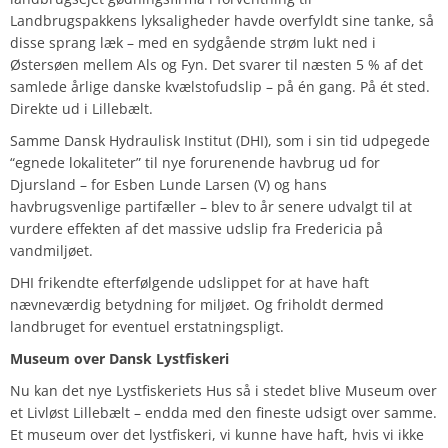
Landbrugspakkens lyksaligheder havde overfyldt sine tanke, så
disse sprang læk – med en sydgående strøm lukt ned i
Østersøen mellem Als og Fyn. Det svarer til næsten 5 % af det
samlede årlige danske kvælstofudslip – på én gang. På ét sted.
Direkte ud i Lillebælt.
Samme Dansk Hydraulisk Institut (DHI), som i sin tid udpegede
“egnede lokaliteter” til nye forurenende havbrug ud for
Djursland – for Esben Lunde Larsen (V) og hans
havbrugsvenlige partifæller – blev to år senere udvalgt til at
vurdere effekten af det massive udslip fra Fredericia på
vandmiljøet.
DHI frikendte efterfølgende udslippet for at have haft
nævneværdig betydning for miljøet. Og friholdt dermed
landbruget for eventuel erstatningspligt.
Museum over Dansk Lystfiskeri
Nu kan det nye Lystfiskeriets Hus så i stedet blive Museum over
et Livløst Lillebælt – endda med den fineste udsigt over samme.
Et museum over det lystfiskeri, vi kunne have haft, hvis vi ikke