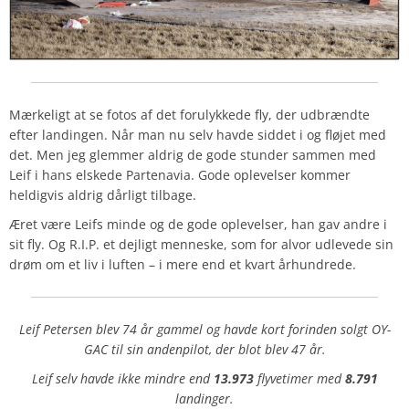
Mærkeligt at se fotos af det forulykkede fly, der udbrændte
efter landingen. Når man nu selv havde siddet i og fløjet med
det. Men jeg glemmer aldrig de gode stunder sammen med
Leif i hans elskede Partenavia. Gode oplevelser kommer
heldigvis aldrig dårligt tilbage.
Æret være Leifs minde og de gode oplevelser, han gav andre i
sit fly. Og R.I.P. et dejligt menneske, som for alvor udlevede sin
drøm om et liv i luften – i mere end et kvart århundrede.
Leif Petersen blev 74 år gammel og havde kort forinden solgt OY-
GAC til sin andenpilot, der blot blev 47 år.
Leif selv havde ikke mindre end
13.973
flyvetimer med
8.791
landinger.