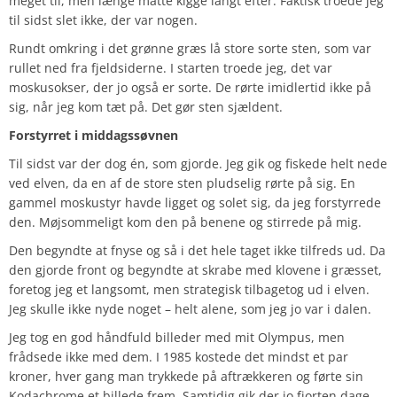
meget til, men længe måtte kigge langt efter. Faktisk troede jeg
til sidst slet ikke, der var nogen.
Rundt omkring i det grønne græs lå store sorte sten, som var
rullet ned fra fjeldsiderne. I starten troede jeg, det var
moskusokser, der jo også er sorte. De rørte imidlertid ikke på
sig, når jeg kom tæt på. Det gør sten sjældent.
Forstyrret i middagssøvnen
Til sidst var der dog én, som gjorde. Jeg gik og fiskede helt nede
ved elven, da en af de store sten pludselig rørte på sig. En
gammel moskustyr havde ligget og solet sig, da jeg forstyrrede
den. Møjsommeligt kom den på benene og stirrede på mig.
Den begyndte at fnyse og så i det hele taget ikke tilfreds ud. Da
den gjorde front og begyndte at skrabe med klovene i græsset,
foretog jeg et langsomt, men strategisk tilbagetog ud i elven.
Jeg skulle ikke nyde noget – helt alene, som jeg jo var i dalen.
Jeg tog en god håndfuld billeder med mit Olympus, men
frådsede ikke med dem. I 1985 kostede det mindst et par
kroner, hver gang man trykkede på aftrækkeren og førte sin
Kodachrome et billede frem. Samtidig gik der jo fjorten dage