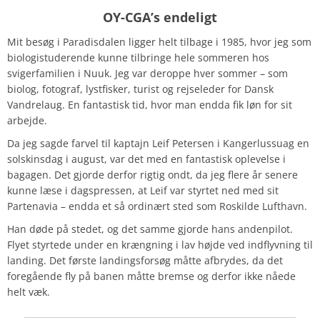
OY-CGA’s endeligt
Mit besøg i Paradisdalen ligger helt tilbage i 1985, hvor jeg som
biologistuderende kunne tilbringe hele sommeren hos
svigerfamilien i Nuuk. Jeg var deroppe hver sommer – som
biolog, fotograf, lystfisker, turist og rejseleder for Dansk
Vandrelaug. En fantastisk tid, hvor man endda fik løn for sit
arbejde.
Da jeg sagde farvel til kaptajn Leif Petersen i Kangerlussuag en
solskinsdag i august, var det med en fantastisk oplevelse i
bagagen. Det gjorde derfor rigtig ondt, da jeg flere år senere
kunne læse i dagspressen, at Leif var styrtet ned med sit
Partenavia – endda et så ordinært sted som Roskilde Lufthavn.
Han døde på stedet, og det samme gjorde hans andenpilot.
Flyet styrtede under en krængning i lav højde ved indflyvning til
landing. Det første landingsforsøg måtte afbrydes, da det
foregående fly på banen måtte bremse og derfor ikke nåede
helt væk.