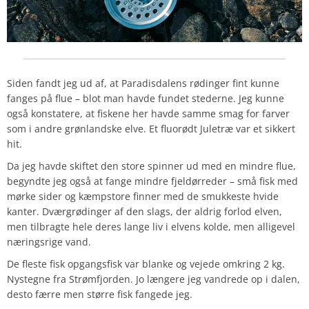
Siden fandt jeg ud af, at Paradisdalens rødinger fint kunne
fanges på flue – blot man havde fundet stederne. Jeg kunne
også konstatere, at fiskene her havde samme smag for farver
som i andre grønlandske elve. Et fluorødt Juletræ var et sikkert
hit.
Da jeg havde skiftet den store spinner ud med en mindre flue,
begyndte jeg også at fange mindre fjeldørreder – små fisk med
mørke sider og kæmpstore finner med de smukkeste hvide
kanter. Dværgrødinger af den slags, der aldrig forlod elven,
men tilbragte hele deres lange liv i elvens kolde, men alligevel
næringsrige vand.
De fleste fisk opgangsfisk var blanke og vejede omkring 2 kg.
Nystegne fra Strømfjorden. Jo længere jeg vandrede op i dalen,
desto færre men større fisk fangede jeg.