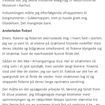
fredede dal. Jeg skulle indsamle kvægmyg til Naturhistorisk
Museum i Aarhus.
Indsamlingen måtte jeg efterfølgende afrapportere til
borgmesteren i Sukkertoppen, som jo havde givet mig
tilladelsen. Det manglede bare.
Anderledes fiskeri
Elven, fiskene og fiskeriet overraskede mig. I hvert fald i starten.
Jeg var jo vant til, at elvene på Grønland fossede nedefter med
deres iskolde og blågrønne smeltevand. At fiskene klyngede sig
til strømlæ, hvor de overhovedet kunne finde det.
Sådan er det ikke i Arnangarngup Kua. Her er strømmen så
rolig som i et jysk vandløb, men vandet langt klarere. Fiskene
stod slet ikke de steder, jeg var vant til. Faktisk var det her et
spørgsmål om at finde de steder, hvor strømmen tog til og
stoppede fiskene på deres lange opstrøms vandring.
Der måtte en del opsøgende arbejde til, førend jeg fandt frem
til disse pladser. Jeg tilbagelagde mange kilometer med
spinnestangen og en rødprikket Mepps spinner størrelse tre.
Min første fisk var en nystegen blank fisk på omkring 4 kg – en