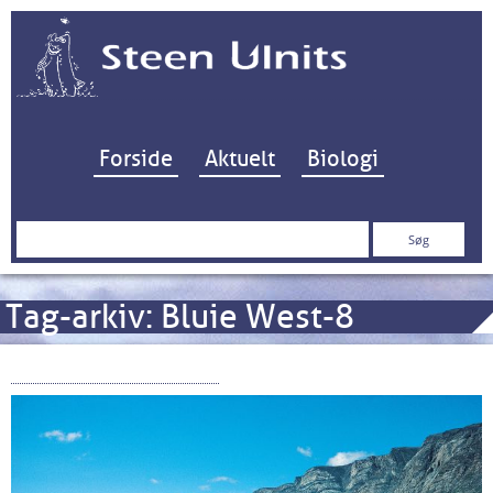
Hop til indhold
Forside
Aktuelt
Biologi
Søg
efter:
Tag-arkiv:
Bluie West-8
OY-CAG’s sidste togt