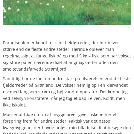
Paradisdalen er kendt for sine fjeldørreder, der her bliver
større end de fleste andre steder. Herinde oplever man
regelmæssigt at fange fisk på op mod 5 kg – fisk, som har vokset
sig store på en nærende diæt af angmagsætter ude i den
smeltevandsfarvede Strømfjord.
Samtidig har de fået en bedre start på tilværelsen end de fleste
fjeldørreder på Grønland. De vokser nemlig op i en klarvandet
elv med langsom strøm og høj vandtemperatur. Det kunne jeg
ved selvsyn konstatere, når jeg tog et bad i elven. Koldt, men
ikke iskoldt.
Masser af føde i form af myggelarver giver fiskene her et
forspring frem for andre steder. Faktisk var det netop
kvægmyggene, der havde udløst min tilladelse til at besøge den