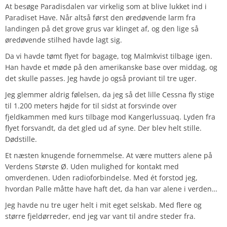
At besøge Paradisdalen var virkelig som at blive lukket ind i
Paradiset Have. Når altså først den øredøvende larm fra
landingen på det grove grus var klinget af, og den lige så
øredøvende stilhed havde lagt sig.
Da vi havde tømt flyet for bagage, tog Malmkvist tilbage igen.
Han havde et møde på den amerikanske base over middag, og
det skulle passes. Jeg havde jo også proviant til tre uger.
Jeg glemmer aldrig følelsen, da jeg så det lille Cessna fly stige
til 1.200 meters højde for til sidst at forsvinde over
fjeldkammen med kurs tilbage mod Kangerlussuaq. Lyden fra
flyet forsvandt, da det gled ud af syne. Der blev helt stille.
Dødstille.
Et næsten knugende fornemmelse. At være mutters alene på
Verdens Største Ø. Uden mulighed for kontakt med
omverdenen. Uden radioforbindelse. Med ét forstod jeg,
hvordan Palle måtte have haft det, da han var alene i verden…
Jeg havde nu tre uger helt i mit eget selskab. Med flere og
større fjeldørreder, end jeg var vant til andre steder fra.