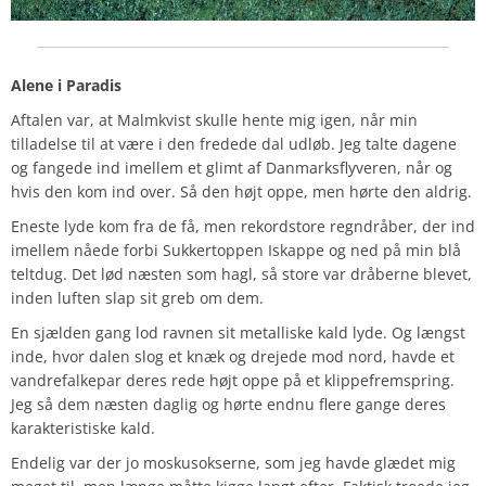
Alene i Paradis
Aftalen var, at Malmkvist skulle hente mig igen, når min
tilladelse til at være i den fredede dal udløb. Jeg talte dagene
og fangede ind imellem et glimt af Danmarksflyveren, når og
hvis den kom ind over. Så den højt oppe, men hørte den aldrig.
Eneste lyde kom fra de få, men rekordstore regndråber, der ind
imellem nåede forbi Sukkertoppen Iskappe og ned på min blå
teltdug. Det lød næsten som hagl, så store var dråberne blevet,
inden luften slap sit greb om dem.
En sjælden gang lod ravnen sit metalliske kald lyde. Og længst
inde, hvor dalen slog et knæk og drejede mod nord, havde et
vandrefalkepar deres rede højt oppe på et klippefremspring.
Jeg så dem næsten daglig og hørte endnu flere gange deres
karakteristiske kald.
Endelig var der jo moskusokserne, som jeg havde glædet mig