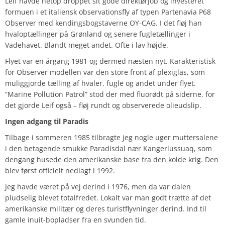
Leif havde netop droppet sit gode direktørjob og investeret
formuen i et italiensk observationsfly af typen Partenavia P68
Observer med kendingsbogstaverne OY-CAG. I det fløj han
hvaloptællinger på Grønland og senere fugletællinger i
Vadehavet. Blandt meget andet. Ofte i lav højde.
Flyet var en årgang 1981 og dermed næsten nyt. Karakteristisk
for Observer modellen var den store front af plexiglas, som
muliggjorde tælling af hvaler, fugle og andet under flyet.
“Marine Pollution Patrol” stod der med fluorødt på siderne, for
det gjorde Leif også – fløj rundt og observerede olieudslip.
Ingen adgang til Paradis
Tilbage i sommeren 1985 tilbragte jeg nogle uger muttersalene
i den betagende smukke Paradisdal nær Kangerlussuaq, som
dengang husede den amerikanske base fra den kolde krig. Den
blev først officielt nedlagt i 1992.
Jeg havde været på vej derind i 1976, men da var dalen
pludselig blevet totalfredet. Lokalt var man godt trætte af det
amerikanske militær og deres turistflyvninger derind. Ind til
gamle inuit-bopladser fra en svunden tid.