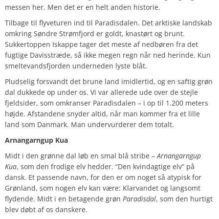
messen her. Men det er en helt anden historie.
Tilbage til flyveturen ind til Paradisdalen. Det arktiske landskab
omkring Søndre Strømfjord er goldt, knastørt og brunt.
Sukkertoppen Iskappe tager det meste af nedbøren fra det
fugtige Davisstræde, så ikke megen regn når ned herinde. Kun
smeltevandsfjorden underneden lyste blåt.
Pludselig forsvandt det brune land imidlertid, og en saftig grøn
dal dukkede op under os. Vi var allerede ude over de stejle
fjeldsider, som omkranser Paradisdalen – i op til 1.200 meters
højde. Afstandene snyder altid, når man kommer fra et lille
land som Danmark. Man undervurderer dem totalt.
Arnangarngup Kua
Midt i den grønne dal løb en smal blå stribe –
Arnangarngup
Kua
, som den frodige elv hedder. “Den kvindagtige elv” på
dansk. Et passende navn, for den er om noget så atypisk for
Grønland, som nogen elv kan være: Klarvandet og langsomt
flydende. Midt i en betagende grøn
Paradisdal
, som den hurtigt
blev døbt af os danskere.