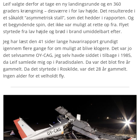
Leif valgte derfor at tage en ny landingsrunde og en 360
graders krængning – desværre i for lav højde. Det resulterede i
et såkaldt “asymmetrisk stall”, som det hedder i rapporten. Og
et begyndende spin, det ikke var muligt at rette op fra. Flyet
styrtede fra lav højde og brød i brand umiddelbart efter.
Jeg har læst den 41 sider lange havarirapport grundigt
igennem flere gange for om muligt at blive klogere. Det var jo
det selvsamme OY-CAG, jeg selv havde siddet i tilbage i 1985,
da Leif samlede mig op i Paradisdalen. Da var det blot fire år
gammelt. Da det styrtede i Roskilde, var det 28 år gammelt.
Ingen alder for et velholdt fly.