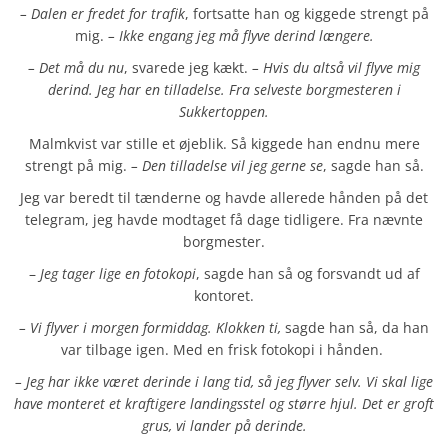
– Dalen er fredet for trafik
, fortsatte han og kiggede strengt på
mig.
– Ikke engang jeg må flyve derind længere.
– Det må du nu
, svarede jeg kækt.
– Hvis du altså vil flyve mig
derind. Jeg har en tilladelse. Fra selveste borgmesteren i
Sukkertoppen.
Malmkvist var stille et øjeblik. Så kiggede han endnu mere
strengt på mig.
– Den tilladelse vil jeg gerne se
, sagde han så.
Jeg var beredt til tænderne og havde allerede hånden på det
telegram, jeg havde modtaget få dage tidligere. Fra nævnte
borgmester.
–
Jeg tager lige en fotokopi
, sagde han så og forsvandt ud af
kontoret.
– Vi flyver i morgen formiddag. Klokken ti,
sagde han så, da han
var tilbage igen. Med en frisk fotokopi i hånden.
– Jeg har ikke været derinde i lang tid, så jeg flyver selv. Vi skal lige
have monteret et kraftigere landingsstel og større hjul. Det er groft
grus, vi lander på derinde.