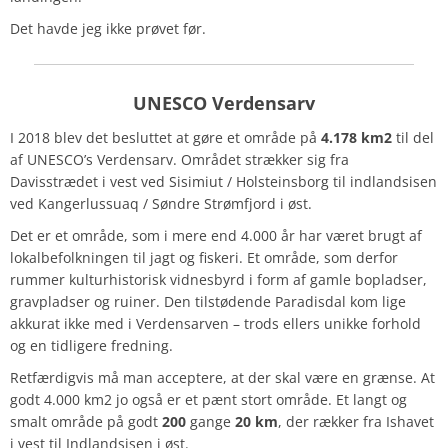
Det havde jeg ikke prøvet før.
UNESCO Verdensarv
I 2018 blev det besluttet at gøre et område på
4.178 km2
til del
af UNESCO’s Verdensarv. Området strækker sig fra
Davisstrædet i vest ved Sisimiut / Holsteinsborg til indlandsisen
ved Kangerlussuaq / Søndre Strømfjord i øst.
Det er et område, som i mere end 4.000 år har været brugt af
lokalbefolkningen til jagt og fiskeri. Et område, som derfor
rummer kulturhistorisk vidnesbyrd i form af gamle bopladser,
gravpladser og ruiner. Den tilstødende Paradisdal kom lige
akkurat ikke med i Verdensarven – trods ellers unikke forhold
og en tidligere fredning.
Retfærdigvis må man acceptere, at der skal være en grænse. At
godt 4.000 km2 jo også er et pænt stort område. Et langt og
smalt område på godt
200
gange
20 km
, der rækker fra Ishavet
i vest til Indlandsisen i øst.