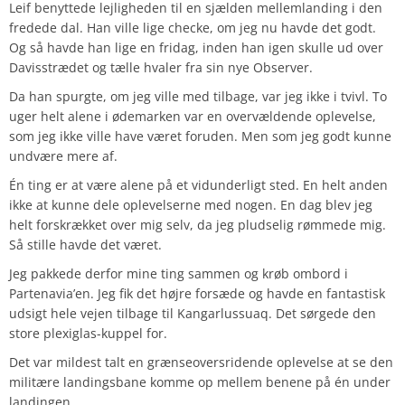
Leif benyttede lejligheden til en sjælden mellemlanding i den
fredede dal. Han ville lige checke, om jeg nu havde det godt.
Og så havde han lige en fridag, inden han igen skulle ud over
Davisstrædet og tælle hvaler fra sin nye Observer.
Da han spurgte, om jeg ville med tilbage, var jeg ikke i tvivl. To
uger helt alene i ødemarken var en overvældende oplevelse,
som jeg ikke ville have været foruden. Men som jeg godt kunne
undvære mere af.
Én ting er at være alene på et vidunderligt sted. En helt anden
ikke at kunne dele oplevelserne med nogen. En dag blev jeg
helt forskrækket over mig selv, da jeg pludselig rømmede mig.
Så stille havde det været.
Jeg pakkede derfor mine ting sammen og krøb ombord i
Partenavia’en. Jeg fik det højre forsæde og havde en fantastisk
udsigt hele vejen tilbage til Kangarlussuaq. Det sørgede den
store plexiglas-kuppel for.
Det var mildest talt en grænseoversridende oplevelse at se den
militære landingsbane komme op mellem benene på én under
landingen.