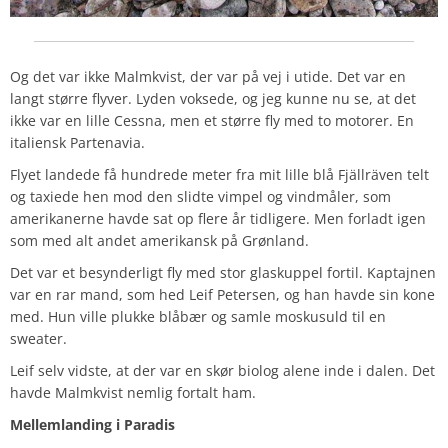
Og det var ikke Malmkvist, der var på vej i utide. Det var en
langt større flyver. Lyden voksede, og jeg kunne nu se, at det
ikke var en lille Cessna, men et større fly med to motorer. En
italiensk Partenavia.
Flyet landede få hundrede meter fra mit lille blå Fjällräven telt
og taxiede hen mod den slidte vimpel og vindmåler, som
amerikanerne havde sat op flere år tidligere. Men forladt igen
som med alt andet amerikansk på Grønland.
Det var et besynderligt fly med stor glaskuppel fortil. Kaptajnen
var en rar mand, som hed Leif Petersen, og han havde sin kone
med. Hun ville plukke blåbær og samle moskusuld til en
sweater.
Leif selv vidste, at der var en skør biolog alene inde i dalen. Det
havde Malmkvist nemlig fortalt ham.
Mellemlanding i Paradis