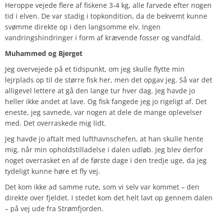
Heroppe vejede flere af fiskene 3-4 kg, alle farvede efter nogen
tid i elven. De var stadig i topkondition, da de bekvemt kunne
svømme direkte op i den langsomme elv. Ingen
vandringshindringer i form af krævende fosser og vandfald.
Muhammed og Bjerget
Jeg overvejede på et tidspunkt, om jeg skulle flytte min
lejrplads op til de større fisk her, men det opgav jeg. Så var det
alligevel lettere at gå den lange tur hver dag. Jeg havde jo
heller ikke andet at lave. Og fisk fangede jeg jo rigeligt af. Det
eneste, jeg savnede, var nogen at dele de mange oplevelser
med. Det overraskede mig lidt.
Jeg havde jo aftalt med lufthavnschefen, at han skulle hente
mig, når min opholdstilladelse i dalen udløb. Jeg blev derfor
noget overrasket en af de første dage i den tredje uge, da jeg
tydeligt kunne høre et fly vej.
Det kom ikke ad samme rute, som vi selv var kommet – den
direkte over fjeldet. I stedet kom det helt lavt op gennem dalen
– på vej ude fra Strømfjorden.