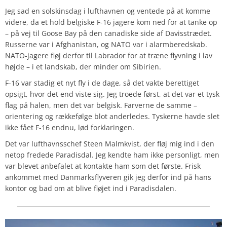
Jeg sad en solskinsdag i lufthavnen og ventede på at komme
videre, da et hold belgiske F-16 jagere kom ned for at tanke op
– på vej til Goose Bay på den canadiske side af Davisstrædet.
Russerne var i Afghanistan, og NATO var i alarmberedskab.
NATO-jagere fløj derfor til Labrador for at træne flyvning i lav
højde – i et landskab, der minder om Sibirien.
F-16 var stadig et nyt fly i de dage, så det vakte berettiget
opsigt, hvor det end viste sig. Jeg troede først, at det var et tysk
flag på halen, men det var belgisk. Farverne de samme –
orientering og rækkefølge blot anderledes. Tyskerne havde slet
ikke fået F-16 endnu, lød forklaringen.
Det var lufthavnsschef Steen Malmkvist, der fløj mig ind i den
netop fredede Paradisdal. Jeg kendte ham ikke personligt, men
var blevet anbefalet at kontakte ham som det første. Frisk
ankommet med Danmarksflyveren gik jeg derfor ind på hans
kontor og bad om at blive fløjet ind i Paradisdalen.