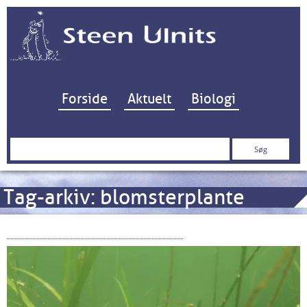
Hop til indhold
Forside
Aktuelt
Biologi
Søg
efter:
Tag-arkiv:
blomsterplante
Vil du høre ålegræsset gro…