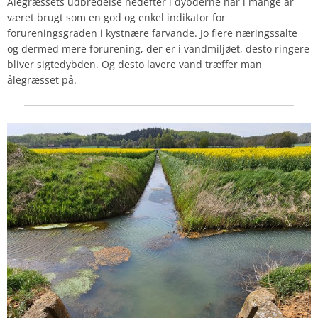
Ålegræssets udbredelse nedefter i dybderne har i mange år
været brugt som en god og enkel indikator for
forureningsgraden i kystnære farvande. Jo flere næringssalte
og dermed mere forurening, der er i vandmiljøet, desto ringere
bliver sigtedybden. Og desto lavere vand træffer man
ålegræsset på.