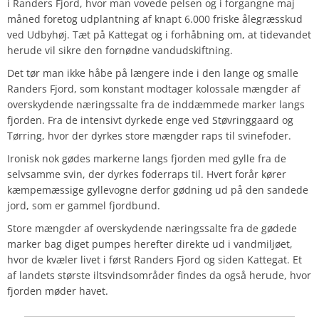
i Randers Fjord, hvor man vovede pelsen og i forgangne maj
måned foretog udplantning af knapt 6.000 friske ålegræsskud
ved Udbyhøj. Tæt på Kattegat og i forhåbning om, at tidevandet
herude vil sikre den fornødne vandudskiftning.
Det tør man ikke håbe på længere inde i den lange og smalle
Randers Fjord, som konstant modtager kolossale mængder af
overskydende næringssalte fra de inddæmmede marker langs
fjorden. Fra de intensivt dyrkede enge ved Støvringgaard og
Tørring, hvor der dyrkes store mængder raps til svinefoder.
Ironisk nok gødes markerne langs fjorden med gylle fra de
selvsamme svin, der dyrkes foderraps til. Hvert forår kører
kæmpemæssige gyllevogne derfor gødning ud på den sandede
jord, som er gammel fjordbund.
Store mængder af overskydende næringssalte fra de gødede
marker bag diget pumpes herefter direkte ud i vandmiljøet,
hvor de kvæler livet i først Randers Fjord og siden Kattegat. Et
af landets største iltsvindsområder findes da også herude, hvor
fjorden møder havet.