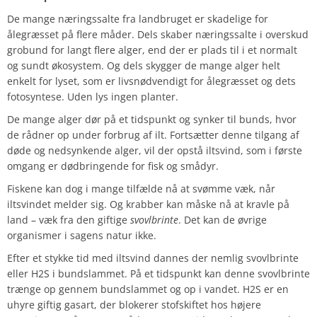
De mange næringssalte fra landbruget er skadelige for
ålegræsset på flere måder. Dels skaber næringssalte i overskud
grobund for langt flere alger, end der er plads til i et normalt
og sundt økosystem. Og dels skygger de mange alger helt
enkelt for lyset, som er livsnødvendigt for ålegræsset og dets
fotosyntese. Uden lys ingen planter.
De mange alger dør på et tidspunkt og synker til bunds, hvor
de rådner op under forbrug af ilt. Fortsætter denne tilgang af
døde og nedsynkende alger, vil der opstå iltsvind, som i første
omgang er dødbringende for fisk og smådyr.
Fiskene kan dog i mange tilfælde nå at svømme væk, når
iltsvindet melder sig. Og krabber kan måske nå at kravle på
land – væk fra den giftige
svovlbrinte
. Det kan de øvrige
organismer i sagens natur ikke.
Efter et stykke tid med iltsvind dannes der nemlig svovlbrinte
eller H2S i bundslammet. På et tidspunkt kan denne svovlbrinte
trænge op gennem bundslammet og op i vandet. H2S er en
uhyre giftig gasart, der blokerer stofskiftet hos højere