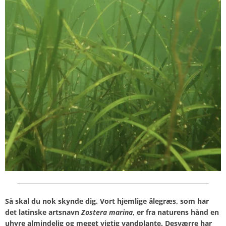
Så skal du nok skynde dig. Vort hjemlige ålegræs, som har
det latinske artsnavn
Zostera
marina
, er fra naturens hånd en
uhyre almindelig og meget vigtig vandplante. Desværre har