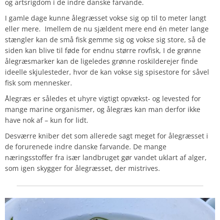
og artsrigdom i de indre danske farvande.
I gamle dage kunne ålegræsset vokse sig op til to meter langt
eller mere. Imellem de nu sjældent mere end én meter lange
stængler kan de små fisk gemme sig og vokse sig store, så de
siden kan blive til føde for endnu større rovfisk, I de grønne
ålegræsmarker kan de ligeledes grønne roskilderejer finde
ideelle skjulesteder, hvor de kan vokse sig spisestore for såvel
fisk som mennesker.
Ålegræs er således et uhyre vigtigt opvækst- og levested for
mange marine organismer, og ålegræs kan man derfor ikke
have nok af – kun for lidt.
Desværre kniber det som allerede sagt meget for ålegræsset i
de forurenede indre danske farvande. De mange
næringsstoffer fra især landbruget gør vandet uklart af alger,
som igen skygger for ålegræsset, der mistrives.