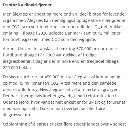
En stor kuldioxid-fjerner
Men ålegræs er andet og mere end en ideel biotop for levende
organismer. Ålegræs kan nemlig også optage store mængder af
den CO2, som vort moderne samfund udleder. Og det er ikke
småting. Tilbage i 2020 udledte Danmark samlet 42 millioner
ton drivhusgasser – med CO2 som den vigtigste.
Aarhus Universitet anslår, at omkring 670.000 hektar dansk
fjordbund tilbage i år 1900 var dækket af frodige
ålegræsbælter. I dag er der mindre end en tredjedel tilbage:
220.000 hektar.
Forskere vurderer, at 450.000 hektar ålegræs vil kunne optage
op mod 45 millioner ton CO2. Altså mere end den samlede
danske udledning. Hvis ålegræsset vel at mærke vil gro igen.
Det har eksempelvis knebet gevaldigt med reintroduktion i
Odense Fjord, hvor vandet helt enkelt er for uklart og forurenet
med næringssalte. Da kan man hverken se eller høre
ålegræsset gro.
Udplantning af ålegræs er sket flere steder landet over – senest