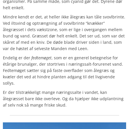
organismer. På samme måde, som cyanid gør det. Dyrene dør
helt enkelt.
Mindre kendt er det, at heller ikke ålegræs kan tåle svovlbrinte.
Ved iltsvind og optrængning af svovlbrinte “knækker”
ålegræsset i dets vækstzone, som er lige i overgangen mellem
bund og vand. Græsset dør helt enkelt. Det ser ud, som var det
skåret af med en kniv. De døde blade driver siden i land, som
var de høstet af selveste Manden med Leen.
Endelig er der
fedtemøget
, som er en generel betegnelse for
étårige brunalger, der stortrives i næringssalt-forurenet vand.
Fedtemøget sætter sig på faste overflader som ålegræs og
kvæler det ved at hindre planten adgang til det livgivende
sollys.
Er der tilstrækkeligt mange næringssalte i vandet, kan
ålegræsset bare ikke overleve. Og da hjælper ikke udplantning
af selv nok så mange friske skud.