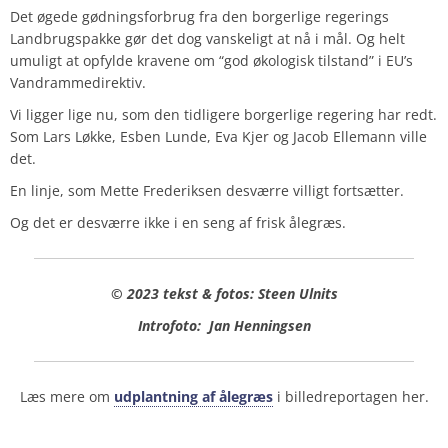
Det øgede gødningsforbrug fra den borgerlige regerings
Landbrugspakke gør det dog vanskeligt at nå i mål. Og helt
umuligt at opfylde kravene om “god økologisk tilstand” i EU’s
Vandrammedirektiv.
Vi ligger lige nu, som den tidligere borgerlige regering har redt.
Som Lars Løkke, Esben Lunde, Eva Kjer og Jacob Ellemann ville
det.
En linje, som Mette Frederiksen desværre villigt fortsætter.
Og det er desværre ikke i en seng af frisk ålegræs.
© 2023 tekst & fotos: Steen Ulnits
Introfoto:
Jan Henningsen
Læs mere om
udplantning af ålegræs
i billedreportagen her.