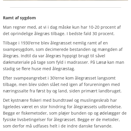
Ramt af sygdom
Man regner med, at vi i dag måske kun har 10-20 procent af
det oprindelige ålegræs tilbage. I bedste fald 30 procent.
Tilbage i 1930’erne blev ålegræsset nemlig ramt af en
svampesygdom, som decimerede bestanden og mængden af
ålegræs. Indtil da var ålegræs hyppigt brugt til såvel
dækmateriale på tage som fyld i madrasser. På Læsø kan man
stadig se flere huse med ålegræstag.
Efter svampeangrebet i 30’erne kom ålegræsset langsomt
tilbage, men blev siden slået ned igen af forureningen med
næringssalte fra først by og land, siden primært landbruget.
Det kystnære fiskeri med bundtrawl og muslingeskrab har
ligeledes været en stor hindring for ålegræssets udbredelse.
Begge er fiskemetoder, som pløjer bunden op og ødelægger de
fysiske livsbetingelser for ålegræsset. Begge er de metoder,
som derfor må udfases helt i de indre danske farvande.