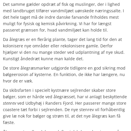
Det samme gælder opdræt af fisk og muslinger, der i lighed
med landbruget tilfører vandmiljøet uønskede næringssalte. I
det hele taget må de indre danske farvande friholdes mest
muligt for fysisk og kemisk påvirkning. Vi har for længst
passeret grænsen for, hvad vandmiljøet kan holde til.
Da ålegræs er en flerårig plante, tager det lang tid for den at
kolonisere nye områder eller rekolonisere gamle. Derfor
hjælper vi den nu mange steder ved udplantning af nye skud.
Kunstigt åndedræt kunne man kalde det.
De store ålegræsmarker udgjorde tidligere en god sikring mod
bølgeerosion af kysterne. En funktion, de ikke har længere, nu
hvor de er væk.
Da skibsfarten i specielt kystnære sejlrender skaber store
bølger, som er hårde ved ålegræsset, har vi anlagt beskyttende
stenrev
ved Udbyhøj i Randers Fjord. Her passerer mange store
coastere tæt forbi i sejlrenden. De nye stenrev vil forhåbentlig
give læ nok for bølger og strøm til, at det nye ålegræs kan få
fæste.