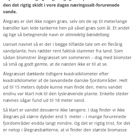
den det rigtig skidt i vore dages næringssalt-forurenede
vande.
Ålegræs er slet ikke nogen græs, selv om de op til meterlange
bændler kan lede tankerne hen på såvel græs som ål. Et andet
og lige så betegnende navn er
almindelig bændeltang
.
Uanset navnet så er der i begge tilfælde tale om en flerårig
vandplante, hvis rødder rent faktisk stammer fra land. Som
sådan blomstrer ålegræsset om sommeren – dog med blomster
så små og godt gemte, at de næsten ikke er til at se.
Ålegræsset dækkede tidligere kvadratkilometer efter
kvadratkilometer af de lavvandede danske fjordområder. Helt
ud til 15 meters dybde kunne man finde den, mens vandet
endnu var klart nok til den lyskrævende plante. Enkelte steder
nævnes sågar fund ud til 18 meter vand.
Så klart er vandet desværre ikke længere. I dag finder vi ikke
ålegræs på større dybder end 5 meter – i mange forurenede
fjordområder endda langt mindre. Og det er rigtig trist, for det
er netop i ålegræsbælterne, at vi finder den største biomasse