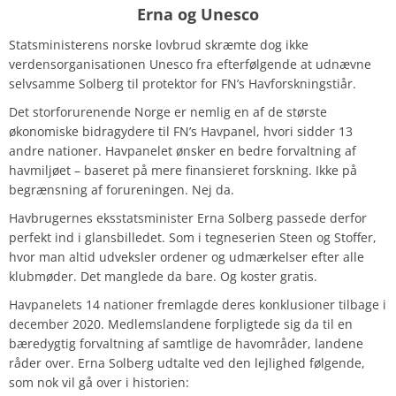
Erna og Unesco
Statsministerens norske lovbrud skræmte dog ikke
verdensorganisationen Unesco fra efterfølgende at udnævne
selvsamme Solberg til protektor for FN’s Havforskningstiår.
Det storforurenende Norge er nemlig en af de største
økonomiske bidragydere til FN’s Havpanel, hvori sidder 13
andre nationer. Havpanelet ønsker en bedre forvaltning af
havmiljøet – baseret på mere finansieret forskning.
Ikke på
begrænsning af forureningen. Nej da.
Havbrugernes eksstatsminister Erna Solberg passede derfor
perfekt ind i glansbilledet. Som i tegneserien Steen og Stoffer,
hvor man altid udveksler ordener og udmærkelser efter alle
klubmøder. Det manglede da bare. Og koster gratis.
Havpanelets 14 nationer fremlagde deres konklusioner tilbage i
december 2020. Medlemslandene forpligtede sig da til en
bæredygtig forvaltning af samtlige de havområder, landene
råder over. Erna Solberg udtalte ved den lejlighed følgende,
som nok vil gå over i historien: