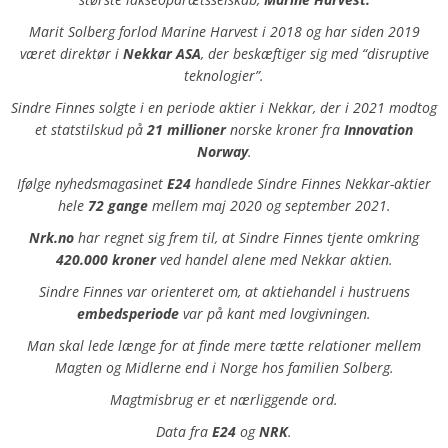
Marit Solberg forlod Marine Harvest i 2018 og har siden 2019
været direktør i
Nekkar ASA
, der beskæftiger sig med “disruptive
teknologier”.
Sindre Finnes solgte i en periode aktier i Nekkar, der i 2021 modtog
et statstilskud på
21 millioner
norske kroner fra
Innovation
Norway
.
Ifølge nyhedsmagasinet
E24
handlede Sindre Finnes Nekkar-aktier
hele
72 gange
mellem maj 2020 og september 2021.
Nrk.no
har regnet sig frem til, at Sindre Finnes tjente omkring
420.000 kroner
ved handel alene med Nekkar aktien.
Sindre Finnes var orienteret om, at aktiehandel i hustruens
embedsperiode
var på kant med lovgivningen.
Man skal lede længe for at finde mere tætte relationer mellem
Magten og Midlerne end i Norge hos familien Solberg.
Magtmisbrug er et nærliggende ord.
Data fra
E24
og
NRK
.