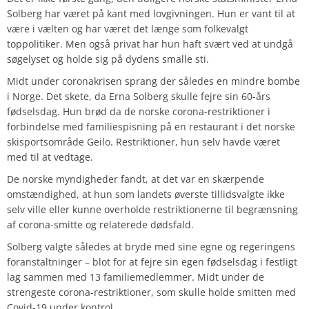
Solberg har været på kant med lovgivningen. Hun er vant til at
være i vælten og har været det længe som folkevalgt
toppolitiker. Men også privat har hun haft svært ved at undgå
søgelyset og holde sig på dydens smalle sti.
Midt under coronakrisen sprang der således en mindre bombe
i Norge. Det skete, da Erna Solberg skulle fejre sin 60-års
fødselsdag. Hun brød da de norske corona-restriktioner i
forbindelse med familiespisning på en restaurant i det norske
skisportsområde Geilo.
Restriktioner, hun selv havde været
med til at vedtage.
De norske myndigheder fandt, at det var en skærpende
omstændighed, at hun som landets øverste tillidsvalgte ikke
selv ville eller kunne overholde restriktionerne til begrænsning
af corona-smitte og relaterede dødsfald.
Solberg valgte således at bryde med sine egne og regeringens
foranstaltninger – blot for at fejre sin egen fødselsdag i festligt
lag sammen med 13 familiemedlemmer. Midt under de
strengeste corona-restriktioner, som skulle holde smitten med
Covid-19 under kontrol.