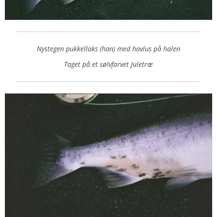
Nystegen pukkellaks (han) med havlus på halen
Taget på et sølvfarvet Juletræ