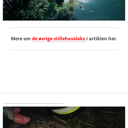
Mere om
de øvrige stillehavslaks
i artiklen her.
Solberg og tamlaksene