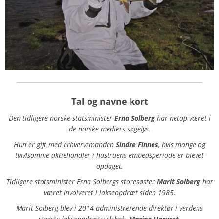
Tal og navne kort
Den tidligere norske statsminister
Erna Solberg
har netop været i
de norske mediers søgelys.
Hun er gift med erhvervsmanden
Sindre Finnes
, hvis mange og
tvivlsomme aktiehandler i hustruens embedsperiode er blevet
opdaget.
Tidligere statsminister Erna Solbergs storesøster
Marit Solberg
har
været involveret i lakseopdræt siden 1985.
Marit Solberg blev i 2014 administrerende direktør i verdens
største lakseopdrætsselskab,
Marine Harvest.