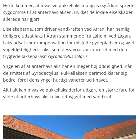
Hertil kommer, at invasive pukkellaks muligvis også kan sprede
sygdomme til atlanterhavslaksen. Hvilket de lokale elselskaber
allerede har gjort.
Elselskaberne, som driver vandkraften ved Ätran, har nemlig
tidligere udsat laks i Ätran stammende fra Laholm ved Lagan.
Laks udsat som kompensation for mistede gydepladser og øget
yngeldødelighed. Laks, som desværre var inficeret med den
frygtede lakseparasit
Gyrodactylus salaris
.
Yngelen af ​​atlanterhavslaks har en meget høj dødelighed, når
de smittes af Gyrodactylus. Pukkellaksen derimod klarer sig
bedre, fordi dens yngel hurtigt vandrer ud i havet.
Alt i alt kan invasive pukkellaks derfor udgøre en større fare for
vilde atlanterhavslaks i elve udbygget med vandkraft.