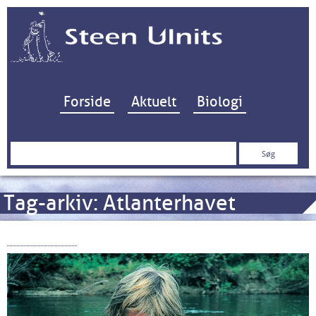
Hop til indhold
Forside
Aktuelt
Biologi
Søg
efter:
Tag-arkiv:
Atlanterhavet
Pukkellaks