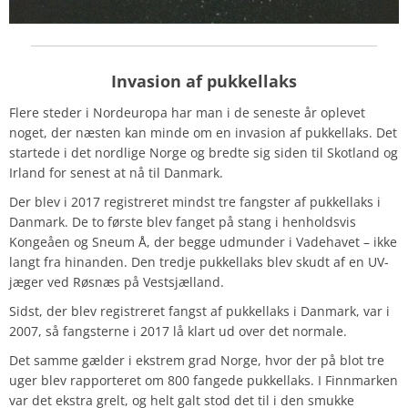
Invasion af pukkellaks
Flere steder i Nordeuropa har man i de seneste år oplevet
noget, der næsten kan minde om en invasion af pukkellaks. Det
startede i det nordlige Norge og bredte sig siden til Skotland og
Irland for senest at nå til Danmark.
Der blev i 2017 registreret mindst tre fangster af pukkellaks i
Danmark. De to første blev fanget på stang i henholdsvis
Kongeåen og Sneum Å, der begge udmunder i Vadehavet – ikke
langt fra hinanden. Den tredje pukkellaks blev skudt af en UV-
jæger ved Røsnæs på Vestsjælland.
Sidst, der blev registreret fangst af pukkellaks i Danmark, var i
2007, så fangsterne i 2017 lå klart ud over det normale.
Det samme gælder i ekstrem grad Norge, hvor der på blot tre
uger blev rapporteret om 800 fangede pukkellaks. I Finnmarken
var det ekstra grelt, og helt galt stod det til i den smukke