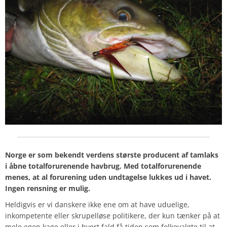
Norge er som bekendt verdens største producent af tamlaks
i åbne totalforurenende havbrug. Med totalforurenende
menes, at al forurening uden undtagelse lukkes ud i havet.
Ingen rensning er mulig.
Heldigvis er vi danskere ikke ene om at have uduelige,
inkompetente eller skrupelløse politikere, der kun tænker på at
mele egen kage eller i hvert fald få tiden som folkevalgte til at