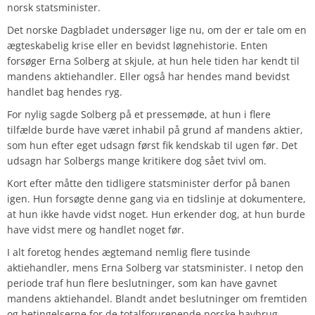
norsk statsminister.
Det norske Dagbladet undersøger lige nu, om der er tale om en
ægteskabelig krise eller en bevidst løgnehistorie. Enten
forsøger Erna Solberg at skjule, at hun hele tiden har kendt til
mandens aktiehandler. Eller også har hendes mand bevidst
handlet bag hendes ryg.
For nylig sagde Solberg på et pressemøde, at hun i flere
tilfælde burde have været inhabil på grund af mandens aktier,
som hun efter eget udsagn først fik kendskab til ugen før. Det
udsagn har Solbergs mange kritikere dog sået tvivl om.
Kort efter måtte den tidligere statsminister derfor på banen
igen. Hun forsøgte denne gang via en tidslinje at dokumentere,
at hun ikke havde vidst noget. Hun erkender dog, at hun burde
have vidst mere og handlet noget før.
I alt foretog hendes ægtemand nemlig flere tusinde
aktiehandler, mens Erna Solberg var statsminister. I netop den
periode traf hun flere beslutninger, som kan have gavnet
mandens aktiehandel. Blandt andet beslutninger om fremtiden
og betingelserne for de totalforurenende norske havbrug.