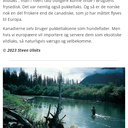
vildlaks”, man i hvert fald tidligere kunne finde i Brugsens
frysedisk. Det var nemlig også pukkellaks. Og så er de norske
nok en del friskere end de canadiske, som jo har måttet flyves
til Europa.
Kanadierne selv bruger pukkellaksene som hundefoder. Men
hvis vi europæere vil importere og servere dem som eksotiske
vildlaks, så naturligvis værsgo og velbekomme.
© 2023 Steen Ulnits