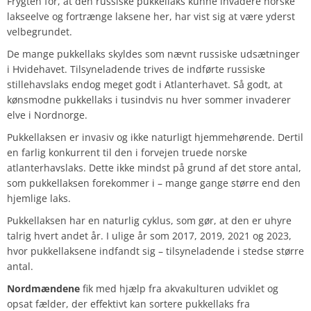
Frygten for, at den russiske pukkellaks kunne invadere norske
lakseelve og fortrænge laksene her, har vist sig at være yderst
velbegrundet.
De mange pukkellaks skyldes som nævnt russiske udsætninger
i Hvidehavet. Tilsyneladende trives de indførte russiske
stillehavslaks endog meget godt i Atlanterhavet. Så godt, at
kønsmodne pukkellaks i tusindvis nu hver sommer invaderer
elve i Nordnorge.
Pukkellaksen er invasiv og ikke naturligt hjemmehørende. Dertil
en farlig konkurrent til den i forvejen truede norske
atlanterhavslaks. Dette ikke mindst på grund af det store antal,
som pukkellaksen forekommer i – mange gange større end den
hjemlige laks.
Pukkellaksen har en naturlig cyklus, som gør, at den er uhyre
talrig hvert andet år. I ulige år som 2017, 2019, 2021 og 2023,
hvor pukkellaksene indfandt sig – tilsyneladende i stedse større
antal.
Nordmændene
fik med hjælp fra akvakulturen udviklet og
opsat fælder, der effektivt kan sortere pukkellaks fra