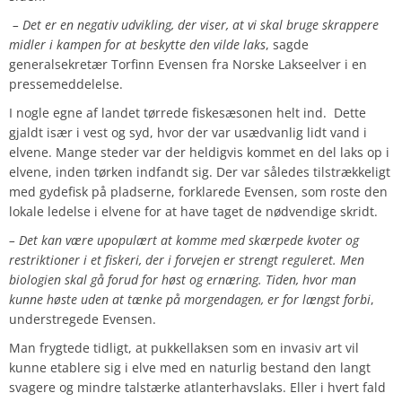
– Det er en negativ udvikling, der viser, at vi skal bruge skrappere
midler i kampen for at beskytte den vilde laks
, sagde
generalsekretær Torfinn Evensen fra Norske Lakseelver i en
pressemeddelelse.
I nogle egne af landet tørrede fiskesæsonen helt ind.
Dette
gjaldt især i vest og syd, hvor der var usædvanlig lidt vand i
elvene. Mange steder var der heldigvis kommet en del laks op i
elvene, inden tørken indfandt sig. Der var således tilstrækkeligt
med gydefisk på pladserne, forklarede Evensen, som roste den
lokale ledelse i elvene for at have taget de nødvendige skridt.
– Det kan være upopulært at komme med skærpede kvoter og
restriktioner i et fiskeri, der i forvejen er strengt reguleret. Men
biologien skal gå forud for høst og ernæring. Tiden, hvor man
kunne høste uden at tænke på morgendagen, er for længst forbi
,
understregede Evensen.
Man frygtede tidligt, at pukkellaksen som en invasiv art vil
kunne etablere sig i elve med en naturlig bestand den langt
svagere og mindre talstærke atlanterhavslaks. Eller i hvert fald