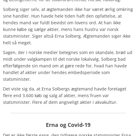
Solberg siger selv, at ægtemanden ikke har været ærlig omkring
sine handler. Hun havde hele tiden haft den opfattelse, at
hendes mand var fuldt bevidst om lovens ord. At han ikke
kunne købe og sælge aktier, mens hans hustru var norsk
statsminister. Siger altså Erna Solberg. Ægtemanden siger ikke
helt så meget.
Sagen, der i norske medier betegnes som en skandale, brød ud
midt under valgkampen til det norske lokalvalg. Solberg bad
efterfølgende sin mand om at gøre rede for, hvad han havde
handlet af aktier under hendes embedsperiode som
statsminister.
Det viste sig da, at Erna Solbergs ægtemand havde foretaget
flere end 3.600 køb og salg af aktier, mens fruen var
statsminister. Flere af dem angiveligt aktier i akvakultur.
Erna og Covid-19
Det er ikke første gang, den tidligere norske statsminister Erna