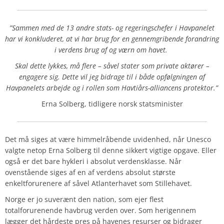
”Sammen med de 13 andre stats- og regeringschefer i Havpanelet
har vi konkluderet, at vi har brug for en gennemgribende forandring
i verdens brug af og værn om havet.
Skal dette lykkes, må flere – såvel stater som private aktører –
engagere sig. Dette vil jeg bidrage til i både opfølgningen af
Havpanelets arbejde og i rollen som Havtiårs-alliancens protektor.”
Erna Solberg, tidligere norsk statsminister
Det må siges at være himmelråbende uvidenhed, når Unesco
valgte netop Erna Solberg til denne sikkert vigtige opgave. Eller
også er det bare hykleri i absolut verdensklasse. Når
ovenstående siges af en af verdens absolut største
enkeltforurenere af såvel Atlanterhavet som Stillehavet.
Norge er jo suverænt den nation, som ejer flest
totalforurenende havbrug verden over. Som herigennem
lægger det hårdeste pres på havenes resurser og bidrager