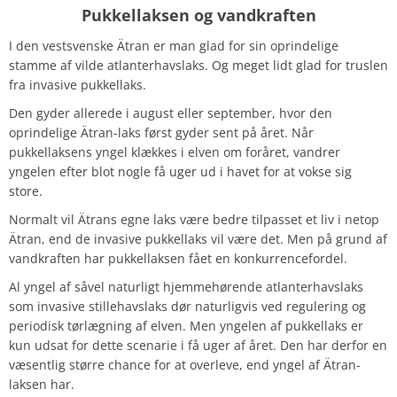
Pukkellaksen og vandkraften
I den vestsvenske Ätran er man glad for sin oprindelige
stamme af vilde atlanterhavslaks. Og meget lidt glad for truslen
fra invasive pukkellaks.
Den gyder allerede i august eller september, hvor den
oprindelige Ätran-laks først gyder sent på året. Når
pukkellaksens yngel klækkes i elven om foråret, vandrer
yngelen efter blot nogle få uger ud i havet for at vokse sig
store.
Normalt vil Ätrans egne laks være bedre tilpasset et liv i netop
Ätran, end de invasive pukkellaks vil være det. Men på grund af
vandkraften har pukkellaksen fået en konkurrencefordel.
Al yngel af såvel naturligt hjemmehørende atlanterhavslaks
som invasive stillehavslaks dør naturligvis ved regulering og
periodisk tørlægning af elven.
Men yngelen af ​​pukkellaks er
kun udsat for dette scenarie i få uger af året. Den har derfor en
væsentlig større chance for at overleve, end yngel af Ätran-
laksen har.