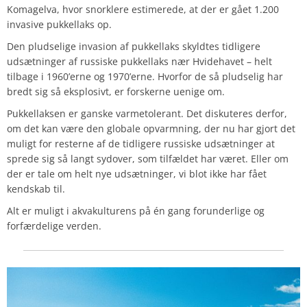
Komagelva, hvor snorklere estimerede, at der er gået 1.200
invasive pukkellaks op.
Den pludselige invasion af pukkellaks skyldtes tidligere
udsætninger af russiske pukkellaks nær Hvidehavet – helt
tilbage i 1960’erne og 1970’erne. Hvorfor de så pludselig har
bredt sig så eksplosivt, er forskerne uenige om.
Pukkellaksen er ganske varmetolerant. Det diskuteres derfor,
om det kan være den globale opvarmning, der nu har gjort det
muligt for resterne af de tidligere russiske udsætninger at
sprede sig så langt sydover, som tilfældet har været. Eller om
der er tale om helt nye udsætninger, vi blot ikke har fået
kendskab til.
Alt er muligt i akvakulturens på én gang forunderlige og
forfærdelige verden.