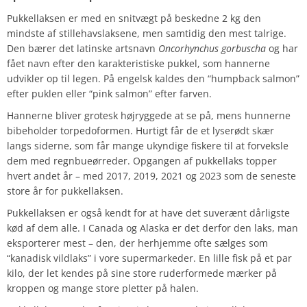
Pukkellaksen er med en snitvægt på beskedne 2 kg den
mindste af stillehavslaksene, men samtidig den mest talrige.
Den bærer det latinske artsnavn
Oncorhynchus gorbuscha
og har
fået navn efter den karakteristiske pukkel, som hannerne
udvikler op til legen. På engelsk kaldes den “humpback salmon”
efter puklen eller “pink salmon” efter farven.
Hannerne bliver grotesk højryggede at se på, mens hunnerne
bibeholder torpedoformen. Hurtigt får de et lyserødt skær
langs siderne, som får mange ukyndige fiskere til at forveksle
dem med regnbueørreder. Opgangen af pukkellaks topper
hvert andet år – med 2017, 2019, 2021 og 2023 som de seneste
store år for pukkellaksen.
Pukkellaksen er også kendt for at have det suverænt dårligste
kød af dem alle. I Canada og Alaska er det derfor den laks, man
eksporterer mest – den, der herhjemme ofte sælges som
“kanadisk vildlaks” i vore supermarkeder. En lille fisk på et par
kilo, der let kendes på sine store ruderformede mærker på
kroppen og mange store pletter på halen.