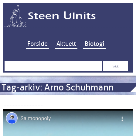
Hop til indhold
Forside
Aktuelt
Biologi
Søg
efter:
Tag-arkiv:
Arno Schuhmann
“Salmonopoly”