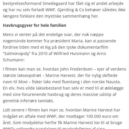
bestyrelsesformand Smedegaard har fået sig et andet arbejde
og har nu selv forladt WWF. Gjerding & Co behøver således ikke
længere forklare den mystiske sammenhæng her.
Havbrugsgyser for hele familien
Mens vi venter på det endelige svar, der nok næppe
nogensinde kommer fra præsident Maria, kan vi passende
fordrive tiden med et kig på den tyske dokumentarfilm
“Salmonopoly” fra 2010 af Wilfried Huismann og Arno
Schumann:
I filmen kan man se, hvordan John Frederiksen – ejer af verdens
største lakseopdræt – Marine Harvest, der for nylig skiftede
navn til Movi – fisker laks med fluestang i den norske Nausta.
En elv, hvis vilde laksebestand han selv er med til at ødelægge
med sine forurenende havbrug og deres massive udslip af
genetisk inferiøre tamlaks.
Lidt senere i filmen kan man se, hvordan Marine Harvest har
indgået en aftale med WWF, der modtager 100.000 euro om
året. Som modydelse herfor fik Marine Harvest lov til at bruge
WWF’s velkendte pandalogo til markedsføring af sine