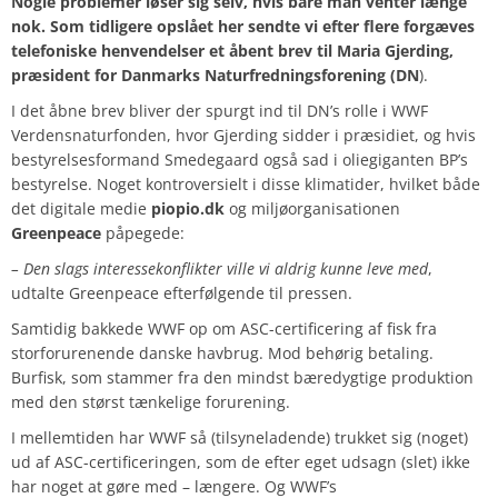
Nogle problemer løser sig selv, hvis bare man venter længe
nok. Som tidligere opslået her sendte vi efter flere forgæves
telefoniske henvendelser et åbent brev til Maria Gjerding,
præsident for Danmarks Naturfredningsforening (DN
).
I det åbne brev bliver der spurgt ind til DN’s rolle i WWF
Verdensnaturfonden, hvor Gjerding sidder i præsidiet, og hvis
bestyrelsesformand Smedegaard også sad i oliegiganten BP’s
bestyrelse. Noget kontroversielt i disse klimatider, hvilket både
det digitale medie
piopio.dk
og miljøorganisationen
Greenpeace
påpegede:
– Den slags interessekonflikter ville vi aldrig kunne leve med
,
udtalte Greenpeace efterfølgende til pressen.
Samtidig bakkede WWF op om ASC-certificering af fisk fra
storforurenende danske havbrug. Mod behørig betaling.
Burfisk, som stammer fra den mindst bæredygtige produktion
med den størst tænkelige forurening.
I mellemtiden har WWF så (tilsyneladende) trukket sig (noget)
ud af ASC-certificeringen, som de efter eget udsagn (slet) ikke
har noget at gøre med – længere. Og WWF’s