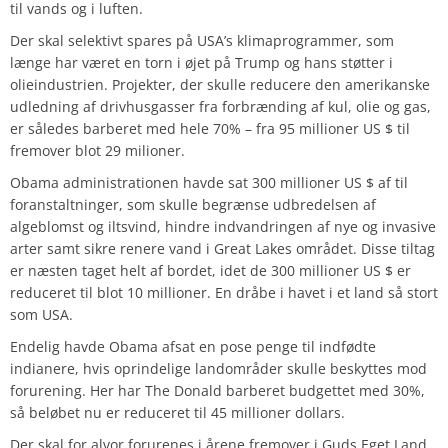
til vands og i luften.
Der skal selektivt spares på USA’s klimaprogrammer, som
længe har været en torn i øjet på Trump og hans støtter i
olieindustrien. Projekter, der skulle reducere den amerikanske
udledning af drivhusgasser fra forbrænding af kul, olie og gas,
er således barberet med hele 70% – fra 95 millioner US $ til
fremover blot 29 milioner.
Obama administrationen havde sat 300 millioner US $ af til
foranstaltninger, som skulle begrænse udbredelsen af
algeblomst og iltsvind, hindre indvandringen af nye og invasive
arter samt sikre renere vand i Great Lakes området. Disse tiltag
er næsten taget helt af bordet, idet de 300 millioner US $ er
reduceret til blot 10 millioner. En dråbe i havet i et land så stort
som USA.
Endelig havde Obama afsat en pose penge til indfødte
indianere, hvis oprindelige landområder skulle beskyttes mod
forurening. Her har The Donald barberet budgettet med 30%,
så beløbet nu er reduceret til 45 millioner dollars.
Der skal for alvor forurenes i årene fremover i Guds Eget Land.