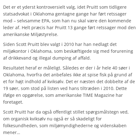
Det er et yderst kontroversielt valg, idet Pruitt som tidligere
statsadvokat i Oklahoma gentagne gange har ført retssager
mod – selvsamme EPA, som han nu skal være den kommende
leder af. Helt præcis har Pruitt 13 gange ført retssager mod den
amerikanske Miljøstyrelse.
Siden Scott Pruitt blev valgt i 2010 har han nedlagt det
miljøkontor i Oklahoma, som beskæftigede sig med forurening
af drikkevand og illegal dumping af affald.
Resultatet heraf er måleligt. Således er der i år hele 40 søer i
Oklahoma, hvorfra det anbefales ikke at spise fisk på grund af
et for højt indhold af kviksølv. Det er næsten det dobbelte af de
19 søer, som stod på listen ved hans tiltræden i 2010. Dette
ifølge en opgørelse, som amerikanske TIME Magazine har
foretaget.
Scott Pruitt har da også offentligt stillet spørgsmålstegn ved,
om organisk kviksølv nu også er så skadeligt for
folkesundheden, som miljømyndighederne og videnskaben
mener…