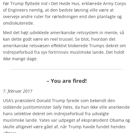
Før Trump flyttede ind i Det Hvide Hus, erklærede Army Corps
of Engineers nemlig, at den bedste løsning ville være at
overveje andre ruter for rørledningen end den planlagte og
omdiskuterede.
Med det højt udviklede amerikanske retssystem in mente, så
kan dette godt være en reel trussel. Se blot, hvordan det
amerikanske retsvæsen effektivt blokerede Trumps dekret om
indrejseforbud fra syv fortrinsvis muslimske lande. Det holdt
ikke mange dage.
–
You are fired!
7. februar 2017
USA’s præsident Donald Trump fyrede som bekendt den
siddende justitsminister
Sally Yates
, da hun ikke ville anerkende
hans selektive dekret om indrejseforbud fra udvalgte
muslimske lande. Yates var udpeget af ekspræsident Obama og
skulle alligevel være gået af, når Trump havde fundet hendes