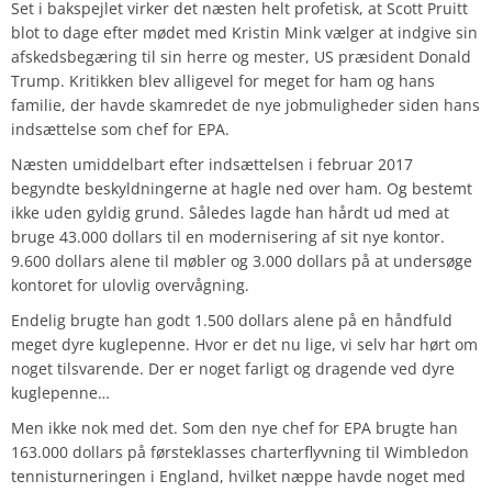
Set i bakspejlet virker det næsten helt profetisk, at Scott Pruitt
blot to dage efter mødet med Kristin Mink vælger at indgive sin
afskedsbegæring til sin herre og mester, US præsident Donald
Trump. Kritikken blev alligevel for meget for ham og hans
familie, der havde skamredet de nye jobmuligheder siden hans
indsættelse som chef for EPA.
Næsten umiddelbart efter indsættelsen i februar 2017
begyndte beskyldningerne at hagle ned over ham. Og bestemt
ikke uden gyldig grund. Således lagde han hårdt ud med at
bruge 43.000 dollars til en modernisering af sit nye kontor.
9.600 dollars alene til møbler og 3.000 dollars på at undersøge
kontoret for ulovlig overvågning.
Endelig brugte han godt 1.500 dollars alene på en håndfuld
meget dyre kuglepenne. Hvor er det nu lige, vi selv har hørt om
noget tilsvarende. Der er noget farligt og dragende ved dyre
kuglepenne…
Men ikke nok med det. Som den nye chef for EPA brugte han
163.000 dollars på førsteklasses charterflyvning til Wimbledon
tennisturneringen i England, hvilket næppe havde noget med