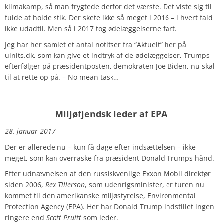
klimakamp, så man frygtede derfor det værste. Det viste sig til
fulde at holde stik. Der skete ikke så meget i 2016 – i hvert fald
ikke udadtil. Men så i 2017 tog ødelæggelserne fart.
Jeg har her samlet et antal notitser fra “Aktuelt” her på
ulnits.dk, som kan give et indtryk af de ødelæggelser, Trumps
efterfølger på præsidentposten, demokraten Joe Biden, nu skal
til at rette op på. – No mean task…
Miljøfjendsk leder af EPA
28. januar 2017
Der er allerede nu – kun få dage efter indsættelsen – ikke
meget, som kan overraske fra præsident Donald Trumps hånd.
Efter udnævnelsen af den russiskvenlige Exxon Mobil direktør
siden 2006,
Rex Tillerson
, som udenrigsminister, er turen nu
kommet til den amerikanske miljøstyrelse, Environmental
Protection Agency (EPA). Her har Donald Trump indstillet ingen
ringere end
Scott Pruitt
som leder.