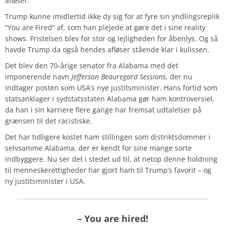
afløser.
Trump kunne imidlertid ikke dy sig for at fyre sin yndlingsreplik
“You are Fired” af, som han plejede at gøre det i sine reality
shows. Fristelsen blev for stor og lejligheden for åbenlys. Og så
havde Trump da også hendes afløser stående klar i kulissen.
Det blev den 70-årige senator fra Alabama med det
imponerende navn
Jefferson Beauregard Sessions
, der nu
indtager posten som USA’s nye justitsminister. Hans fortid som
statsanklager i sydstatsstaten Alabama gør ham kontroversiel,
da han i sin karriere flere gange har fremsat udtalelser på
grænsen til det racistiske.
Det har tidligere kostet ham stillingen som distriktsdommer i
selvsamme Alabama, der er kendt for sine mange sorte
indbyggere. Nu ser det i stedet ud til, at netop denne holdning
til menneskerettigheder har gjort ham til Trump’s favorit – og
ny justitsminister i USA.
– You are hired!