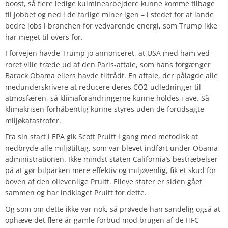
boost, så flere ledige kulminearbejdere kunne komme tilbage
til jobbet og ned i de farlige miner igen – i stedet for at lande
bedre jobs i branchen for vedvarende energi, som Trump ikke
har meget til overs for.
I forvejen havde Trump jo annonceret, at USA med ham ved
roret ville træde ud af den Paris-aftale, som hans forgænger
Barack Obama ellers havde tiltrådt. En aftale, der pålagde alle
medunderskrivere at reducere deres CO2-udledninger til
atmosfæren, så klimaforandringerne kunne holdes i ave. Så
klimakrisen forhåbentlig kunne styres uden de forudsagte
miljøkatastrofer.
Fra sin start i EPA gik Scott Pruitt i gang med metodisk at
nedbryde alle miljøtiltag, som var blevet indført under Obama-
administrationen. Ikke mindst staten California’s bestræbelser
på at gør bilparken mere effektiv og miljøvenlig, fik et skud for
boven af den olievenlige Pruitt. Elleve stater er siden gået
sammen og har indklaget Pruitt for dette.
Og som om dette ikke var nok, så prøvede han sandelig også at
ophæve det flere år gamle forbud mod brugen af de HFC