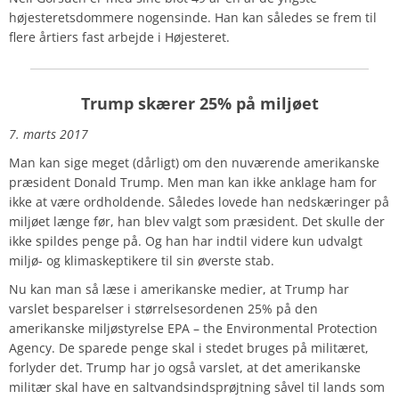
højesteretsdommere nogensinde. Han kan således se frem til
flere årtiers fast arbejde i Højesteret.
Trump skærer 25% på miljøet
7. marts 2017
Man kan sige meget (dårligt) om den nuværende amerikanske
præsident Donald Trump. Men man kan ikke anklage ham for
ikke at være ordholdende. Således lovede han nedskæringer på
miljøet længe før, han blev valgt som præsident. Det skulle der
ikke spildes penge på. Og han har indtil videre kun udvalgt
miljø- og klimaskeptikere til sin øverste stab.
Nu kan man så læse i amerikanske medier, at Trump har
varslet besparelser i størrelsesordenen 25% på den
amerikanske miljøstyrelse EPA – the Environmental Protection
Agency. De sparede penge skal i stedet bruges på militæret,
forlyder det. Trump har jo også varslet, at det amerikanske
militær skal have en saltvandsindsprøjtning såvel til lands som