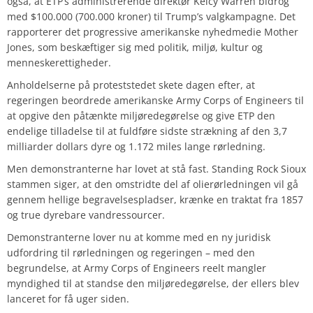
også, at ETP’s administrerende direktør Kelcy Warren bidrog
med $100.000 (700.000 kroner) til Trump’s valgkampagne. Det
rapporterer det progressive amerikanske nyhedmedie Mother
Jones, som beskæftiger sig med politik, miljø, kultur og
menneskerettigheder.
Anholdelserne på proteststedet skete dagen efter, at
regeringen beordrede amerikanske Army Corps of Engineers til
at opgive den påtænkte miljøredegørelse og give ETP den
endelige tilladelse til at fuldføre sidste strækning af den 3,7
milliarder dollars dyre og 1.172 miles lange rørledning.
Men demonstranterne har lovet at stå fast. Standing Rock Sioux
stammen siger, at den omstridte del af olierørledningen vil gå
gennem hellige begravelsespladser, krænke en traktat fra 1857
og true dyrebare vandressourcer.
Demonstranterne lover nu at komme med en ny juridisk
udfordring til rørledningen og regeringen – med den
begrundelse, at Army Corps of Engineers reelt mangler
myndighed til at standse den miljøredegørelse, der ellers blev
lanceret for få uger siden.