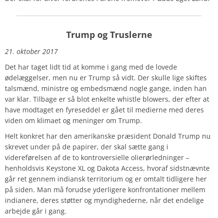
Trump og Truslerne
21. oktober 2017
Det har taget lidt tid at komme i gang med de lovede
ødelæggelser, men nu er Trump så vidt. Der skulle lige skiftes
talsmænd, ministre og embedsmænd nogle gange, inden han
var klar. Tilbage er så blot enkelte whistle blowers, der efter at
have modtaget en fyreseddel er gået til medierne med deres
viden om klimaet og meninger om Trump.
Helt konkret har den amerikanske præsident Donald Trump nu
skrevet under på de papirer, der skal sætte gang i
videreførelsen af de to kontroversielle olierørledninger –
henholdsvis Keystone XL og Dakota Access, hvoraf sidstnævnte
går ret gennem indiansk territorium og er omtalt tidligere her
på siden. Man må forudse yderligere konfrontationer mellem
indianere, deres støtter og myndighederne, når det endelige
arbejde går i gang.