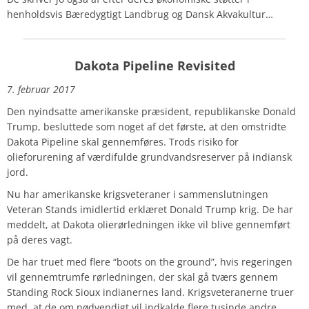
henholdsvis Bæredygtigt Landbrug og Dansk Akvakultur…
Dakota Pipeline Revisited
7. februar 2017
Den nyindsatte amerikanske præsident, republikanske Donald
Trump, besluttede som noget af det første, at den omstridte
Dakota Pipeline skal gennemføres. Trods risiko for
olieforurening af værdifulde grundvandsreserver på indiansk
jord.
Nu har amerikanske krigsveteraner i sammenslutningen
Veteran Stands imidlertid erklæret Donald Trump krig. De har
meddelt, at Dakota olierørledningen ikke vil blive gennemført
på deres vagt.
De har truet med flere “boots on the ground”, hvis regeringen
vil gennemtrumfe rørledningen, der skal gå tværs gennem
Standing Rock Sioux indianernes land. Krigsveteranerne truer
med, at de om nødvendigt vil indkalde flere tusinde andre