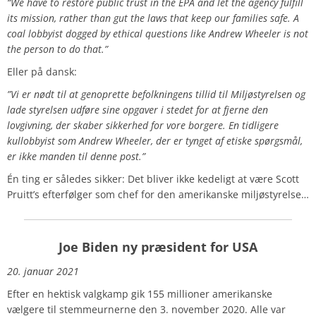
“We have to restore public trust in the EPA and let the agency fulfill
its mission, rather than gut the laws that keep our families safe. A
coal lobbyist dogged by ethical questions like Andrew Wheeler is not
the person to do that.”
Eller på dansk:
”Vi er nødt til at genoprette befolkningens tillid til Miljøstyrelsen og
lade styrelsen udføre sine opgaver i stedet for at fjerne den
lovgivning, der skaber sikkerhed for vore borgere. En tidligere
kullobbyist som Andrew Wheeler, der er tynget af etiske spørgsmål,
er ikke manden til denne post.”
Én ting er således sikker: Det bliver ikke kedeligt at være Scott
Pruitt’s efterfølger som chef for den amerikanske miljøstyrelse…
Joe Biden ny præsident for USA
20. januar 2021
Efter en hektisk valgkamp gik 155 millioner amerikanske
vælgere til stemmeurnerne den 3. november 2020. Alle var