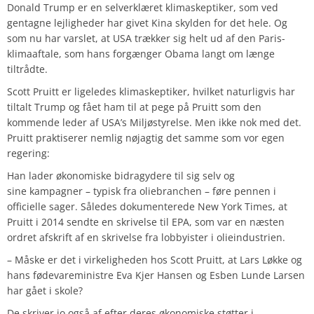
Donald Trump er en selverklæret klimaskeptiker, som ved
gentagne lejligheder har givet Kina skylden for det hele. Og
som nu har varslet, at USA trækker sig helt ud af den Paris-
klimaaftale, som hans forgænger Obama langt om længe
tiltrådte.
Scott Pruitt er ligeledes klimaskeptiker, hvilket naturligvis har
tiltalt Trump og fået ham til at pege på Pruitt som den
kommende leder af USA’s Miljøstyrelse. Men ikke nok med det.
Pruitt praktiserer nemlig nøjagtig det samme som vor egen
regering:
Han lader økonomiske bidragydere til sig selv og
sine kampagner – typisk fra oliebranchen – føre pennen i
officielle sager. Således dokumenterede New York Times, at
Pruitt i 2014 sendte en skrivelse til EPA, som var en næsten
ordret afskrift af en skrivelse fra lobbyister i olieindustrien.
– Måske er det i virkeligheden hos Scott Pruitt, at Lars Løkke og
hans fødevareministre Eva Kjer Hansen og Esben Lunde Larsen
har gået i skole?
De skriver jo også af efter deres økonomiske støtter i