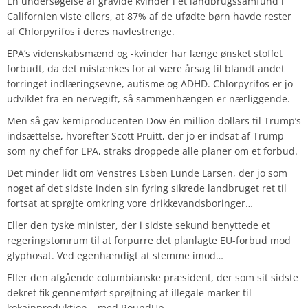
En undersøgelse af gravide kvinder i et landbrugssamfund i
Californien viste ellers, at 87% af de ufødte børn havde rester
af Chlorpyrifos i deres navlestrenge.
EPA’s videnskabsmænd og -kvinder har længe ønsket stoffet
forbudt, da det mistænkes for at være årsag til blandt andet
forringet indlæringsevne, autisme og ADHD. Chlorpyrifos er jo
udviklet fra en nervegift, så sammenhængen er nærliggende.
Men så gav kemiproducenten Dow én million dollars til Trump’s
indsættelse, hvorefter Scott Pruitt, der jo er indsat af Trump
som ny chef for EPA, straks droppede alle planer om et forbud.
Det minder lidt om Venstres Esben Lunde Larsen, der jo som
noget af det sidste inden sin fyring sikrede landbruget ret til
fortsat at sprøjte omkring vore drikkevandsboringer…
Eller den tyske minister, der i sidste sekund benyttede et
regeringstomrum til at forpurre det planlagte EU-forbud mod
glyphosat. Ved egenhændigt at stemme imod…
Eller den afgående columbianske præsident, der som sit sidste
dekret fik gennemført sprøjtning af illegale marker til
kokainproduktion – med RoundUp…