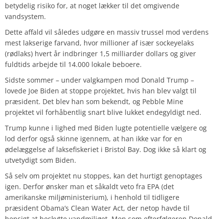
betydelig risiko for, at noget lækker til det omgivende
vandsystem.
Dette affald vil således udgøre en massiv trussel mod verdens
mest lakserige farvand, hvor millioner af især sockeyelaks
(rødlaks) hvert år indbringer 1,5 milliarder dollars og giver
fuldtids arbejde til 14.000 lokale beboere.
Sidste sommer – under valgkampen mod Donald Trump –
lovede Joe Biden at stoppe projektet, hvis han blev valgt til
præsident. Det blev han som bekendt, og Pebble Mine
projektet vil forhåbentlig snart blive lukket endegyldigt ned.
Trump kunne i lighed med Biden lugte potentielle vælgere og
lod derfor også skinne igennem, at han ikke var for en
ødelæggelse af laksefiskeriet i Bristol Bay. Dog ikke så klart og
utvetydigt som Biden.
Så selv om projektet nu stoppes, kan det hurtigt genoptages
igen. Derfor ønsker man et såkaldt veto fra EPA (det
amerikanske miljøministerium), i henhold til tidligere
præsident Obama’s Clean Water Act, der netop havde til
hensigt at beskytte vandmiljøet. Men som efterfølgeren Donald