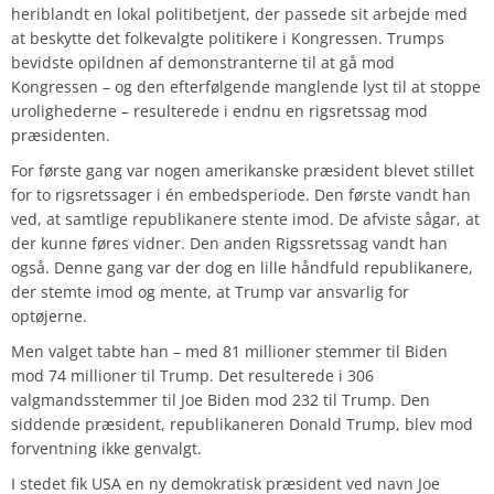
heriblandt en lokal politibetjent, der passede sit arbejde med
at beskytte det folkevalgte politikere i Kongressen. Trumps
bevidste opildnen af demonstranterne til at gå mod
Kongressen – og den efterfølgende manglende lyst til at stoppe
urolighederne – resulterede i endnu en rigsretssag mod
præsidenten.
For første gang var nogen amerikanske præsident blevet stillet
for to rigsretssager i én embedsperiode. Den første vandt han
ved, at samtlige republikanere stente imod. De afviste sågar, at
der kunne føres vidner. Den anden Rigssretssag vandt han
også. Denne gang var der dog en lille håndfuld republikanere,
der stemte imod og mente, at Trump var ansvarlig for
optøjerne.
Men valget tabte han – med 81 millioner stemmer til Biden
mod 74 millioner til Trump. Det resulterede i 306
valgmandsstemmer til Joe Biden mod 232 til Trump. Den
siddende præsident, republikaneren Donald Trump, blev mod
forventning ikke genvalgt.
I stedet fik USA en ny demokratisk præsident ved navn Joe