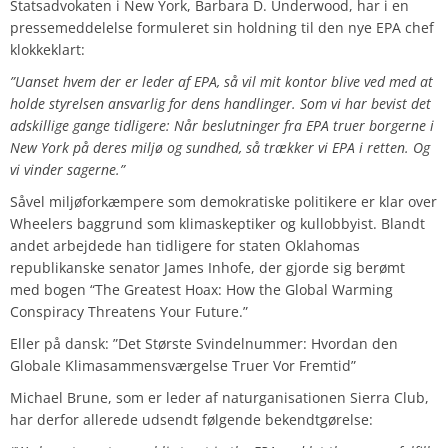
Statsadvokaten i New York, Barbara D. Underwood, har i en
pressemeddelelse formuleret sin holdning til den nye EPA chef
klokkeklart:
”Uanset hvem der er leder af EPA, så vil mit kontor blive ved med at
holde styrelsen ansvarlig for dens handlinger. Som vi har bevist det
adskillige gange tidligere: Når beslutninger fra EPA truer borgerne i
New York på deres miljø og sundhed, så trækker vi EPA i retten. Og
vi vinder sagerne.”
Såvel miljøforkæmpere som demokratiske politikere er klar over
Wheelers baggrund som klimaskeptiker og kullobbyist. Blandt
andet arbejdede han tidligere for staten Oklahomas
republikanske senator James Inhofe, der gjorde sig berømt
med bogen “The Greatest Hoax: How the Global Warming
Conspiracy Threatens Your Future.”
Eller på dansk: ”Det Største Svindelnummer: Hvordan den
Globale Klimasammensværgelse Truer Vor Fremtid”
Michael Brune, som er leder af naturganisationen Sierra Club,
har derfor allerede udsendt følgende bekendtgørelse: