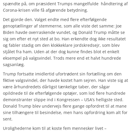
spændte på, om præsident Trumps mangelfulde håndtering af
Corona-krisen ville få afgørende betydning.
Det gjorde den. Valget endte med flere efterfølgende
genoptællinger af stemmerne, som alle viste det samme: Joe
Biden havde overraskende vundet, og Donald Trump måtte se
sig om efter et nyt sted at bo. Han erkendte dog ikke resultatet
og fabler stadig om den klokkeklare jordskredsejr, som blev
stjålet fra ham. Uden at der dog kunne findes blot et enkelt
eksempel på valgsvindel. Trods mere end et halvt hundrede
sagsanlæg.
Trump fortsatte imidlertid ufortrødent sin fortælling om den
fiktive valgsvindel, der havde kostet ham sejren. Han viste sig at
være århundredets dårligst tænkelige taber, der sågar
opildnede til de efterfølgende optøjer, som lod flere hundrede
demonstranter slippe ind i Kongressen – USA’s helligste sted.
Donald Trump blev undervejs flere gange opfordret til at mane
sine tilhængere til besindelse, men hans opfordring kom alt for
sent.
Urolighederne kom til at koste fem mennesker livet –