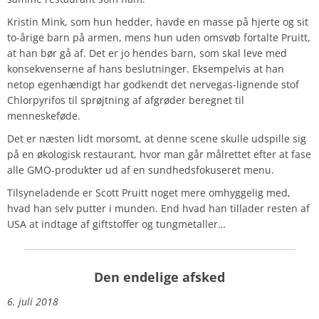
Kristin Mink, som hun hedder, havde en masse på hjerte og sit
to-årige barn på armen, mens hun uden omsvøb fortalte Pruitt,
at han bør gå af. Det er jo hendes barn, som skal leve med
konsekvenserne af hans beslutninger. Eksempelvis at han
netop egenhændigt har godkendt det nervegas-lignende stof
Chlorpyrifos til sprøjtning af afgrøder beregnet til
menneskeføde.
Det er næsten lidt morsomt, at denne scene skulle udspille sig
på en økologisk restaurant, hvor man går målrettet efter at fase
alle GMO-produkter ud af en sundhedsfokuseret menu.
Tilsyneladende er Scott Pruitt noget mere omhyggelig med,
hvad han selv putter i munden. End hvad han tillader resten af
USA at indtage af giftstoffer og tungmetaller…
Den endelige afsked
6. juli 2018