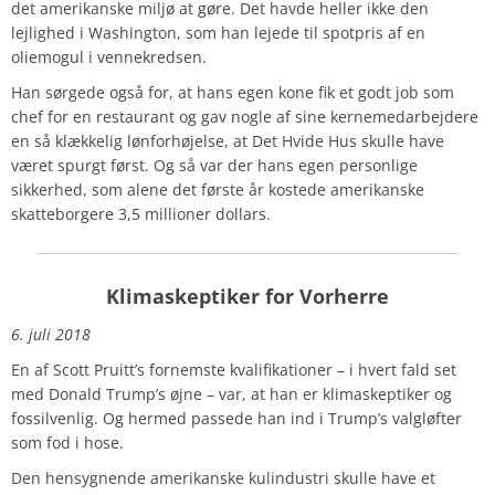
det amerikanske miljø at gøre. Det havde heller ikke den
lejlighed i Washington, som han lejede til spotpris af en
oliemogul i vennekredsen.
Han sørgede også for, at hans egen kone fik et godt job som
chef for en restaurant og gav nogle af sine kernemedarbejdere
en så klækkelig lønforhøjelse, at Det Hvide Hus skulle have
været spurgt først. Og så var der hans egen personlige
sikkerhed, som alene det første år kostede amerikanske
skatteborgere 3,5 millioner dollars.
Klimaskeptiker for Vorherre
6. juli 2018
En af Scott Pruitt’s fornemste kvalifikationer – i hvert fald set
med Donald Trump’s øjne – var, at han er klimaskeptiker og
fossilvenlig. Og hermed passede han ind i Trump’s valgløfter
som fod i hose.
Den hensygnende amerikanske kulindustri skulle have et