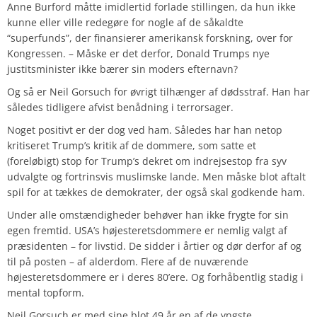
Anne Burford måtte imidlertid forlade stillingen, da hun ikke
kunne eller ville redegøre for nogle af de såkaldte
“superfunds”, der finansierer amerikansk forskning, over for
Kongressen. – Måske er det derfor, Donald Trumps nye
justitsminister ikke bærer sin moders efternavn?
Og så er Neil Gorsuch for øvrigt tilhænger af dødsstraf. Han har
således tidligere afvist benådning i terrorsager.
Noget positivt er der dog ved ham. Således har han netop
kritiseret Trump’s kritik af de dommere, som satte et
(foreløbigt) stop for Trump’s dekret om indrejsestop fra syv
udvalgte og fortrinsvis muslimske lande. Men måske blot aftalt
spil for at tækkes de demokrater, der også skal godkende ham.
Under alle omstændigheder behøver han ikke frygte for sin
egen fremtid. USA’s højesteretsdommere er nemlig valgt af
præsidenten – for livstid. De sidder i årtier og dør derfor af og
til på posten – af alderdom. Flere af de nuværende
højesteretsdommere er i deres 80’ere. Og forhåbentlig stadig i
mental topform.
Neil Gorsuch er med sine blot 49 år en af de yngste