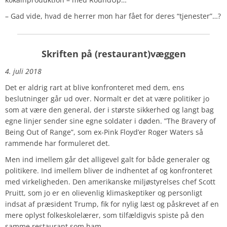
– Gad vide, hvad de herrer mon har fået for deres “tjenester”…?
Skriften på (restaurant)væggen
4. juli 2018
Det er aldrig rart at blive konfronteret med dem, ens
beslutninger går ud over. Normalt er det at være politiker jo
som at være den general, der i største sikkerhed og langt bag
egne linjer sender sine egne soldater i døden. ”The Bravery of
Being Out of Range”, som ex-Pink Floyd’er Roger Waters så
rammende har formuleret det.
Men ind imellem går det alligevel galt for både generaler og
politikere. Ind imellem bliver de indhentet af og konfronteret
med virkeligheden. Den amerikanske miljøstyrelses chef Scott
Pruitt, som jo er en olievenlig klimaskeptiker og personligt
indsat af præsident Trump, fik for nylig læst og påskrevet af en
mere oplyst folkeskolelærer, som tilfældigvis spiste på den
samme restaurant som ham.