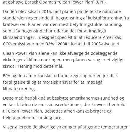
at ophæve Barack Obama’s “Clean Power Plan” (CPP).
Da den blev søsat i 2015, bød planen på de første nationale
standarder nogensinde til begrænsning af kulstofforurening fra
kraftværker. Planen var den mest betydningsfulde handling,
som USA nogensinde har udarbejdet for at imødegå
klimaændringer – designet specielt til at reducere Amerikas
CO2-emissioner med
32% i 2030
i forhold til 2005-niveauet.
Clean Power Plan alene kan ikke afværge de ødelæggende
virkninger af klimaændringer, men planen var og er et vigtigt
skridt i retning mod dette mål.
EPA og den amerikanske forbundsregering har en juridisk
forpligtelse til og et moralsk ansvar for at imødegå
klimaforurening.
Dette med henblik på at beskytte amerikanernes sundhed og
velfærd. Uden de emissionsreduktioner, der kræves i henhold
til Clean Power Plan, udsættes amerikanske borgere og
hele planeten for unødig fare.
Vi ser allerede de alvorlige virkninger af stigende temperaturer