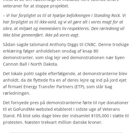
veteraner for at stoppe projektet.
– Vi har forpligtet os til at hjælpe befolkningen i Standing Rock. Vi
har forpligtet os til ikke-vold, og vi vil gøre alt i vores magt for at
sikre, at miljøet og menneskers liv respekteres. Den rørledning vil
ikke blive gennemført. Ikke på vores vagt.
Sådan sagde talsmand Anthony Diggs til CNBC. Denne trodsige
erklæring følger anholdelsen onsdag af knap 80
demonstranter, som slog lejr ved demonstrationen nær byen
Cannon Ball i North Dakota.
Det lokale politi sagde efterfølgende, at demonstranterne blev
anholdt, da de flyttede fra en af deres lejre og ind på jord ejet
af firmaet Energy Transfer Partners (ETP), som står bag
rørledningen.
Det fornyede pres på demonstranterne førte til nye donationer
til et GoFundMe websted etableret i sidste uge af Veterans
Stand. På blot seks dage blev der indsamlet $105,000 i støtte til
protesten. Næsten trekvart million danske kroner.