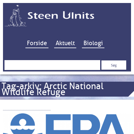
Hop til indhold
Forside
Aktuelt
Biologi
Søg
efter:
Tag-arkiv:
Arctic National
Wildlife Refuge
Trump og miljøet