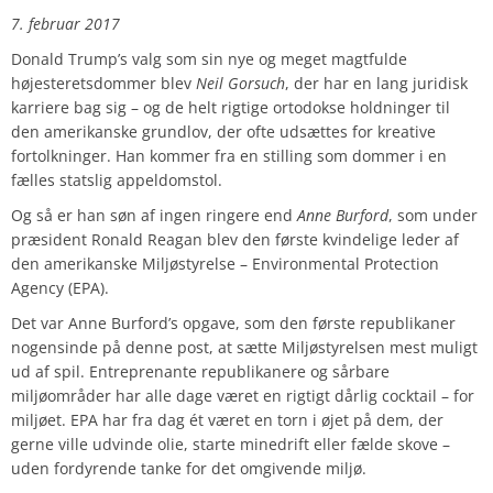
7. februar 2017
Donald Trump’s valg som sin nye og meget magtfulde
højesteretsdommer blev
Neil Gorsuch
, der har en lang juridisk
karriere bag sig – og de helt rigtige ortodokse holdninger til
den amerikanske grundlov, der ofte udsættes for kreative
fortolkninger. Han kommer fra en stilling som dommer i en
fælles statslig appeldomstol.
Og så er han søn af ingen ringere end
Anne Burford
, som under
præsident Ronald Reagan blev den første kvindelige leder af
den amerikanske Miljøstyrelse – Environmental Protection
Agency (EPA).
Det var Anne Burford’s opgave, som den første republikaner
nogensinde på denne post, at sætte Miljøstyrelsen mest muligt
ud af spil. Entreprenante republikanere og sårbare
miljøområder har alle dage været en rigtigt dårlig cocktail – for
miljøet. EPA har fra dag ét været en torn i øjet på dem, der
gerne ville udvinde olie, starte minedrift eller fælde skove –
uden fordyrende tanke for det omgivende miljø.