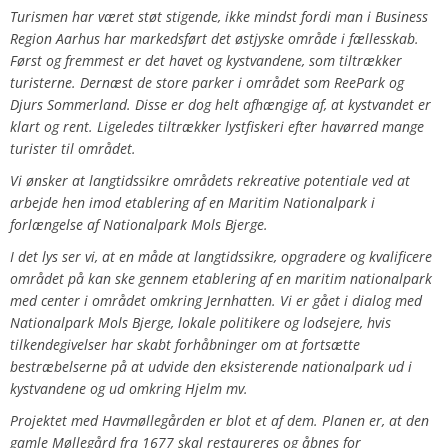
Turismen har været støt stigende, ikke mindst fordi man i
Business
Region Aarhus
har markedsført det østjyske område i fællesskab.
Først og fremmest er det havet og kystvandene, som tiltrækker
turisterne. Dernæst de store parker i området som ReePark og
Djurs Sommerland. Disse er dog helt afhængige af, at kystvandet er
klart og rent. Ligeledes tiltrækker lystfiskeri efter havørred mange
turister til området.
Vi ønsker at langtidssikre områdets rekreative potentiale ved at
arbejde hen imod etablering af en Maritim Nationalpark i
forlængelse af Nationalpark Mols Bjerge.
I det lys ser vi, at en måde at langtidssikre, opgradere og kvalificere
området på kan ske gennem etablering af en maritim nationalpark
med center i området omkring Jernhatten. Vi er gået i dialog med
Nationalpark Mols Bjerge, lokale politikere og lodsejere, hvis
tilkendegivelser har skabt forhåbninger om at fortsætte
bestræbelserne på at udvide den eksisterende nationalpark ud i
kystvandene og ud omkring Hjelm mv.
Projektet med
Havmøllegården
er blot et af dem. Planen er, at den
gamle Møllegård fra 1677 skal restaureres og åbnes for