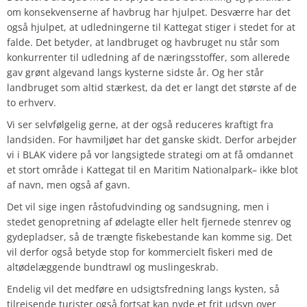
om konsekvenserne af havbrug har hjulpet. Desværre har det
også hjulpet, at udledningerne til Kattegat stiger i stedet for at
falde. Det betyder, at landbruget og havbruget nu står som
konkurrenter til udledning af de næringsstoffer, som allerede
gav grønt algevand langs kysterne sidste år. Og her står
landbruget som altid stærkest, da det er langt det største af de
to erhverv.
Vi ser selvfølgelig gerne, at der også reduceres kraftigt fra
landsiden. For havmiljøet har det ganske skidt. Derfor arbejder
vi i BLAK videre på vor langsigtede strategi om at få omdannet
et stort område i Kattegat til en
Maritim Nationalpark
– ikke blot
af navn, men også af gavn.
Det vil sige ingen råstofudvinding og sandsugning, men i
stedet genopretning af ødelagte eller helt fjernede stenrev og
gydepladser, så de trængte fiskebestande kan komme sig. Det
vil derfor også betyde stop for kommercielt fiskeri med de
altødelæggende bundtrawl og muslingeskrab.
Endelig vil det medføre en udsigtsfredning langs kysten, så
tilrejsende turister også fortsat kan nyde et frit udsyn over