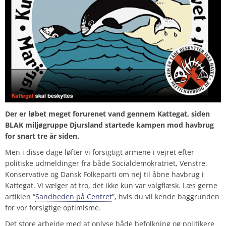
Der er løbet meget forurenet vand gennem Kattegat, siden
BLAK miljøgruppe Djursland startede kampen mod havbrug
for snart tre år siden.
Men i disse dage løfter vi forsigtigt armene i vejret efter
politiske udmeldinger fra både Socialdemokratriet, Venstre,
Konservative og Dansk Folkeparti om nej til åbne havbrug i
Kattegat. Vi vælger at tro, det ikke kun var valgflæsk. Læs gerne
artiklen “
Sandheden på Centret
”, hvis du vil kende baggrunden
for vor forsigtige optimisme.
Det store arbejde med at oplyse både befolkning og politikere