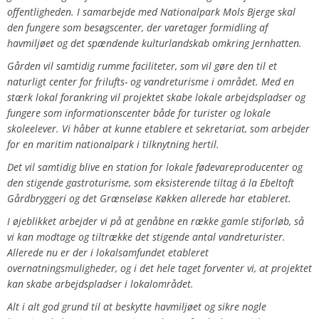
offentligheden. I samarbejde med Nationalpark Mols Bjerge skal
den fungere som besøgscenter, der varetager formidling af
havmiljøet og det spændende kulturlandskab omkring Jernhatten.
Gården vil samtidig rumme faciliteter, som vil gøre den til et
naturligt center for frilufts- og vandreturisme i området. Med en
stærk lokal forankring vil projektet skabe lokale arbejdspladser og
fungere som informationscenter både for turister og lokale
skoleelever. Vi håber at kunne etablere et sekretariat, som arbejder
for en maritim nationalpark i tilknytning hertil.
Det vil samtidig blive en station for lokale fødevareproducenter og
den stigende gastroturisme, som eksisterende tiltag á la Ebeltoft
Gårdbryggeri og det Grænseløse Køkken allerede har etableret.
I øjeblikket arbejder vi på at genåbne en række gamle stiforløb, så
vi kan modtage og tiltrække det stigende antal vandreturister.
Allerede nu er der i lokalsamfundet etableret
overnatningsmuligheder, og i det hele taget forventer vi, at projektet
kan skabe arbejdspladser i lokalområdet.
Alt i alt god grund til at beskytte havmiljøet og sikre nogle