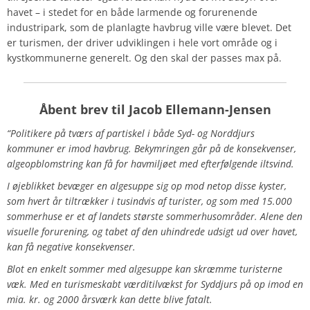
havet – i stedet for en både larmende og forurenende
industripark, som de planlagte havbrug ville være blevet. Det
er turismen, der driver udviklingen i hele vort område og i
kystkommunerne generelt. Og den skal der passes max på.
Åbent brev
til Jacob Ellemann-Jensen
“Politikere på tværs af partiskel i både Syd- og Norddjurs
kommuner er imod havbrug. Bekymringen går på de konsekvenser,
algeopblomstring kan få for havmiljøet med efterfølgende iltsvind.
I øjeblikket bevæger en algesuppe sig op mod netop disse kyster,
som hvert år tiltrækker i tusindvis af turister, og som med 15.000
sommerhuse er et af landets største sommerhusområder. Alene den
visuelle forurening, og tabet af den uhindrede udsigt ud over havet,
kan få negative konsekvenser.
Blot en enkelt sommer med algesuppe kan skræmme turisterne
væk. Med en turismeskabt værditilvækst for Syddjurs på op imod en
mia. kr. og 2000 årsværk kan dette blive fatalt.