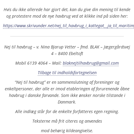
Hvis du ikke allerede har gjort det, kan du give din mening til kende
og protestere mod de nye havbrug ved at klikke ind på siden her:
https://www.skrivunder.net/nej_til_havbrug_i_kattegat__ja_til_mariti
Nej til havbrug – v. Nina Bjarup Vetter – fmd. BLAK – Jægergårdsvej
4 – 8400 Ebeltoft
Mobil 6139 4064 – Mail:
blaknejtilhavbrug@gmail.com
Tilbage til indholdsfortegnelsen
“Nej til havbrug” er en sammenslutning af foreninger og
enkeltpersoner, der alle er imod etableringen af forurenende åbne
havbrug i danske farvande. Som ikke ønsker norske tilstande i
Danmark.
Alle indlæg står for de enkelte forfatteres egen regning.
Teksterne må frit citeres og anvendes
mod behørig kildeangivelse.