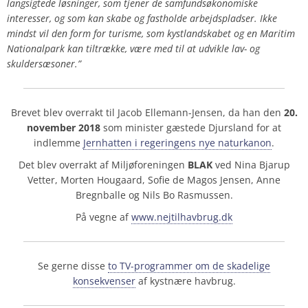
langsigtede løsninger, som tjener de samfundsøkonomiske
interesser, og som kan skabe og fastholde arbejdspladser. Ikke
mindst vil den form for turisme, som kystlandskabet og en Maritim
Nationalpark kan tiltrække, være med til at udvikle lav- og
skuldersæsoner.”
Brevet blev overrakt til Jacob Ellemann-Jensen, da han den
20.
november 2018
som minister gæstede Djursland for at
indlemme
Jernhatten i regeringens nye naturkanon
.
Det blev overrakt af Miljøforeningen
BLAK
ved Nina Bjarup
Vetter, Morten Hougaard, Sofie de Magos Jensen, Anne
Bregnballe og Nils Bo Rasmussen.
På vegne af
www.nejtilhavbrug.dk
Se gerne disse
to
TV-programmer om de skadelige
konsekvenser
af kystnære havbrug
.