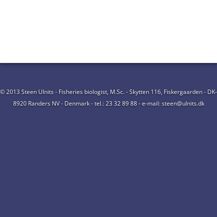
© 2013 Steen Ulnits - Fisheries biologist, M.Sc. - Skytten 116, Fiskergaarden - DK-
8920 Randers NV - Denmark - tel.: 23 32 89 88 - e-mail: steen@ulnits.dk