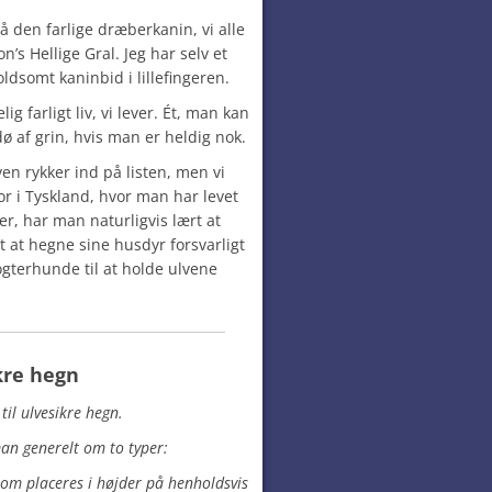
å den farlige dræberkanin, vi alle
’s Hellige Gral. Jeg har selv et
oldsomt kaninbid i lillefingeren.
ig farligt liv, vi lever. Ét, man kan
ø af grin, hvis man er heldig nok.
ven rykker ind på listen, men vi
or i Tyskland, hvor man har levet
r, har man naturligvis lært at
 at hegne sine husdyr forsvarligt
gterhunde til at holde ulvene
kre hegn
 til ulvesikre hegn.
man generelt om to typer:
 som placeres i højder på henholdsvis