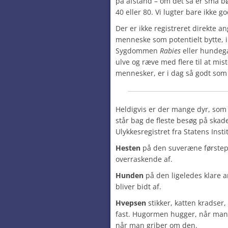
på afstand – om det så er små bø
40 eller 80. Vi lugter bare ikke g
Der er ikke registreret direkte a
menneske som potentielt bytte, i
Sygdommen
Rabies
eller hundega
ulve og ræve med flere til at mis
mennesker, er i dag så godt som
Heldigvis er der mange dyr, som 
står bag de fleste besøg på skad
Ulykkesregistret fra Statens Inst
Hesten
på den suveræne førstep
overraskende af.
Hunden
på den ligeledes klare 
bliver bidt af.
Hvepsen
stikker, katten kradser,
fast. Hugormen hugger, når man 
når man griber om den.