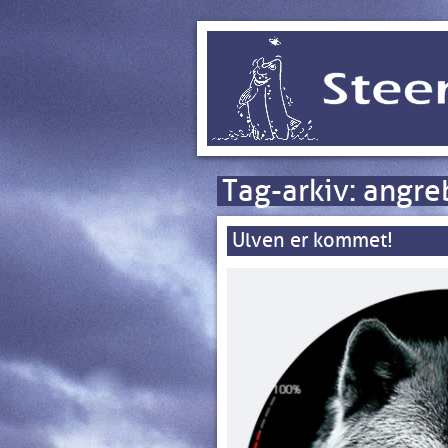
Tag-arkiv:
angre
Ulven er kommet!