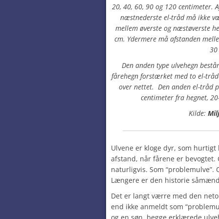
20, 40, 60, 90 og 120 centimeter. 
næstnederste el-tråd må ikke v
mellem øverste og næstøverste h
cm. Ydermere må afstanden mellem
30
Den anden type ulvehegn består 
fårehegn forstærket med to el-tråd
over nettet. Den anden el-tråd p
centimeter fra hegnet, 20
Kilde:
Mil
Ulvene er kloge dyr, som hurtigt 
afstand, når fårene er bevogtet. 
naturligvis. Som “problemulve”. 
Længere er den historie såmænd
Det er langt værre med den netop
end ikke anmeldt som “problemul
og en søn, begge erklærede ulve