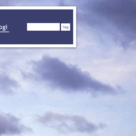
Søg
ogi
efter: