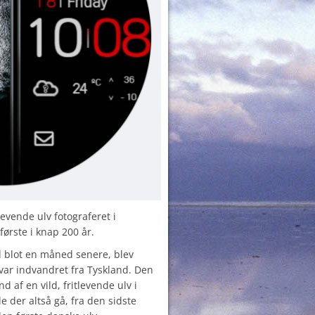
evende ulv fotograferet i
første i knap 200 år.
d blot en måned senere, blev
 var indvandret fra Tyskland. Den
 af en vild, fritlevende ulv i
 der altså gå, fra den sidste