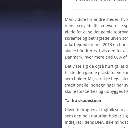
Man vidste fra andre steder, hvo
dens fornyede tilstedeværelse sp
glade for at se det gamle toprov
skræmte og betragtede ulven so
udarbejdede man i 2013 en hand
skulle håndteres, hvis den for alv
Danmark, hvor mere end 60% af l
Det viste sig da også hurtigt, at
hilste den gamle prædator velk
som holder får, var ikke begejstre
traditionelle indhegninger har s
skulle forstærkes og udbygges fø
Tal fra skadestuen
Ulven betragtes af fagfolk som a
som den helt naturligt holder sig
indlejret i dens DNA. Ikke minds