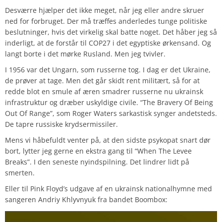
Desværre hjælper det ikke meget, når jeg eller andre skruer
ned for forbruget. Der må træffes anderledes tunge politiske
beslutninger, hvis det virkelig skal batte noget. Det håber jeg så
inderligt, at de forstår til COP27 i det egyptiske ørkensand. Og
langt borte i det mørke Rusland. Men jeg tvivler.
I 1956 var det Ungarn, som russerne tog. I dag er det Ukraine,
de prøver at tage. Men det går skidt rent militært, så for at
redde blot en smule af æren smadrer russerne nu ukrainsk
infrastruktur og dræber uskyldige civile. “The Bravery Of Being
Out Of Range”, som Roger Waters sarkastisk synger andetsteds.
De tapre russiske krydsermissiler.
Mens vi håbefuldt venter på, at den sidste psykopat snart dør
bort, lytter jeg gerne en ekstra gang til “When The Levee
Breaks”. I den seneste nyindspilning. Det lindrer lidt på
smerten.
Eller til Pink Floyd’s udgave af en ukrainsk nationalhymne med
sangeren Andriy Khlyvnyuk fra bandet Boombox: