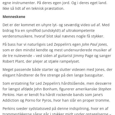
egne instrumenter. På deres egen jord. Og i deres eget land.
Ikke så lidt af en teknisk præstation.
Menneskene
Det er der kommet en uhyre lyt- og seværdig video ud af. Med
bidrag fra en syndflod (undskyld!) af ultrakompetente
verdensmusikere, hvoraf blot skal nævnes nogle få stykker.
På bass har vi naturligvis Led Zeppelin’s egen
John Paul Jones
,
som er den mindst kendte og mest undervurderede musiker af
de tre nulevende – ved siden af guitarist Jimmy Page og sanger
Robert Plant, der plejer at stjæle rampelyset.
Meget passende både starter og slutter videoen med Jones, der
elegant håndterer de fire strenge på den lange bassguitar.
Som erstatning for Led Zeppelin’s hårdtslående, men desværre
for længst afdøde John Bonham, figurerer amerikanske
Stephen
Perkins
. Han er kendt fra hårdt rockende bands som Jane’s
Addiction og Porno for Pyros, hvor han slår en proper tromme.
Perkins sveder sydstatssved på denne indspilning, hvor en af
trommestikkerne sågar går i stykker midt under optagelserne –