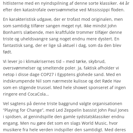
hitlisterne med en nyindspilning af denne sorte klassiker. 44 år
efter den katastrofale oversvømmelse ved Mississippi floden.
En karakteristisk udgave, der er trofast mod originalen, men
som samtidig tilfører sangen meget nyt. Ikke mindst John
Bonham’s slæbende, men kraftfulde trommer tilføjer denne
triste og uheldsvangre sang noget endnu mere dystert. En
fantastisk sang, der er lige så aktuel i dag, som da den blev
født.
Vi lever jo i klimakrisernes tid – med tørke, skybrud,
oversvømmelser og smeltende poler. Ja, faktisk afholder vi
netop i disse dage COP27 i Egyptens glohede sand. Med en
indskrumpende Nil som nærmeste kulisse og det Røde Hav
som en stigende trussel. Med hele showet sponseret af ingen
ringere end CocaCola…
Vel sagtens på denne triste baggrund valgte organisationen
“Playing for Change”, med Led Zeppelin bassist John Paul Jones
i spidsen, at genindspille den gamle sydstatsklassiker endnu
engang. Men nu gøre det som en slags World Music, hvor
musikere fra hele verden indspiller den samtidigt. Med deres