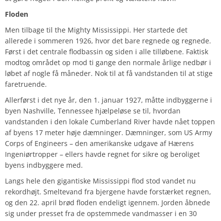
Floden
Men tilbage til the Mighty Mississippi. Her startede det
allerede i sommeren 1926, hvor det bare regnede og regnede.
Først i det centrale flodbassin og siden i alle tilløbene. Faktisk
modtog området op mod ti gange den normale årlige nedbør i
løbet af nogle få måneder. Nok til at få vandstanden til at stige
faretruende.
Allerførst i det nye år, den 1. januar 1927, måtte indbyggerne i
byen Nashville, Tennessee hjælpeløse se til, hvordan
vandstanden i den lokale Cumberland River havde nået toppen
af byens 17 meter høje dæmninger. Dæmninger, som US Army
Corps of Engineers – den amerikanske udgave af Hærens
Ingeniørtropper – ellers havde regnet for sikre og beroliget
byens indbyggere med.
Langs hele den gigantiske Mississippi flod stod vandet nu
rekordhøjt. Smeltevand fra bjergene havde forstærket regnen,
og den 22. april brød floden endeligt igennem. Jorden åbnede
sig under presset fra de opstemmede vandmasser i en 30