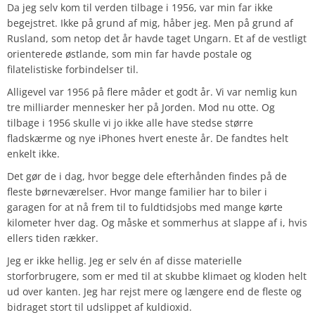
Da jeg selv kom til verden tilbage i 1956, var min far ikke
begejstret. Ikke på grund af mig, håber jeg. Men på grund af
Rusland, som netop det år havde taget Ungarn. Et af de vestligt
orienterede østlande, som min far havde postale og
filatelistiske forbindelser til.
Alligevel var 1956 på flere måder et godt år. Vi var nemlig kun
tre milliarder mennesker her på Jorden. Mod nu otte. Og
tilbage i 1956 skulle vi jo ikke alle have stedse større
fladskærme og nye iPhones hvert eneste år. De fandtes helt
enkelt ikke.
Det gør de i dag, hvor begge dele efterhånden findes på de
fleste børneværelser. Hvor mange familier har to biler i
garagen for at nå frem til to fuldtidsjobs med mange kørte
kilometer hver dag. Og måske et sommerhus at slappe af i, hvis
ellers tiden rækker.
Jeg er ikke hellig. Jeg er selv én af disse materielle
storforbrugere, som er med til at skubbe klimaet og kloden helt
ud over kanten. Jeg har rejst mere og længere end de fleste og
bidraget stort til udslippet af kuldioxid.