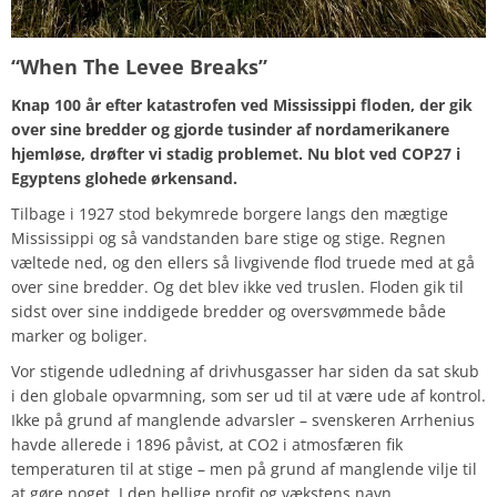
“When The Levee Breaks”
Knap 100 år efter katastrofen ved Mississippi floden, der gik
over sine bredder og gjorde tusinder af nordamerikanere
hjemløse, drøfter vi stadig problemet. Nu blot ved COP27 i
Egyptens glohede ørkensand.
Tilbage i 1927 stod bekymrede borgere langs den mægtige
Mississippi og så vandstanden bare stige og stige. Regnen
væltede ned, og den ellers så livgivende flod truede med at gå
over sine bredder. Og det blev ikke ved truslen. Floden gik til
sidst over sine inddigede bredder og oversvømmede både
marker og boliger.
Vor stigende udledning af drivhusgasser har siden da sat skub
i den globale opvarmning, som ser ud til at være ude af kontrol.
Ikke på grund af manglende advarsler – svenskeren Arrhenius
havde allerede i 1896 påvist, at CO2 i atmosfæren fik
temperaturen til at stige – men på grund af manglende vilje til
at gøre noget. I den hellige profit og vækstens navn.