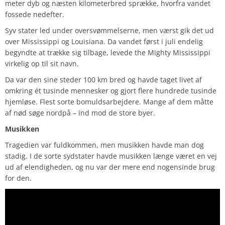
meter dyb og næsten kilometerbred sprække, hvorfra vandet
fossede nedefter.
Syv stater led under oversvømmelserne, men værst gik det ud
over Mississippi og Louisiana. Da vandet først i juli endelig
begyndte at trække sig tilbage, levede the Mighty Mississippi
virkelig op til sit navn.
Da var den sine steder 100 km bred og havde taget livet af
omkring ét tusinde mennesker og gjort flere hundrede tusinde
hjemløse. Flest sorte bomuldsarbejdere. Mange af dem måtte
af nød søge nordpå – ind mod de store byer.
Musikken
Tragedien var fuldkommen, men musikken havde man dog
stadig. I de sorte sydstater havde musikken længe været en vej
ud af elendigheden, og nu var der mere end nogensinde brug
for den.