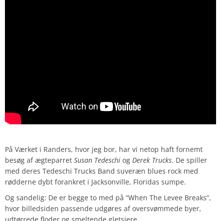
På Værket i Randers, hvor jeg bor, har vi netop haft fornemt
besøg af ægteparret
Susan Tedeschi
og
Derek Trucks
. De spiller
med deres Tedeschi Trucks Band suveræn blues rock med
rødderne dybt forankret i Jacksonville, Floridas sumpe.
Og sandelig: De er begge to med på “When The Levee Breaks”,
hvor billedsiden passende udgøres af oversvømmede byer,
udtørrede floder og smeltende gletsjere.