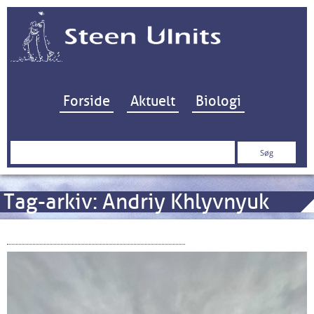
Hop til indhold
Forside
Aktuelt
Biologi
Søg
efter:
Tag-arkiv:
Andriy Khlyvnyuk
Når diget bryder sammen…