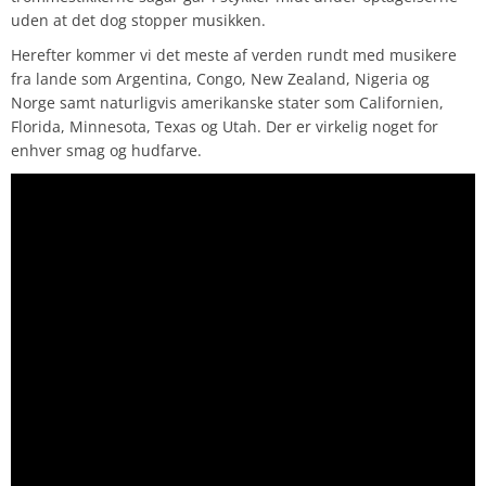
uden at det dog stopper musikken.
Herefter kommer vi det meste af verden rundt med musikere
fra lande som Argentina, Congo, New Zealand, Nigeria og
Norge samt naturligvis amerikanske stater som Californien,
Florida, Minnesota, Texas og Utah. Der er virkelig noget for
enhver smag og hudfarve.