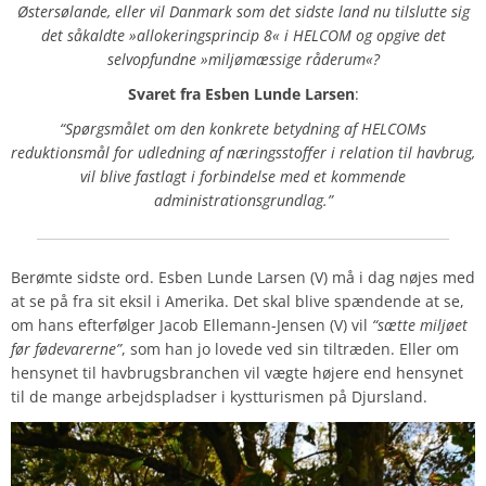
Østersølande, eller vil Danmark som det sidste land nu tilslutte sig
det såkaldte »allokeringsprincip 8« i HELCOM og opgive det
selvopfundne »miljømæssige råderum«?
Svaret
fra Esben Lunde Larsen
:
“Spørgsmålet om den konkrete betydning af HELCOMs
reduktionsmål for udledning af næringsstoffer i relation til havbrug,
vil blive fastlagt i forbindelse med et kommende
administrationsgrundlag.”
Berømte sidste ord. Esben Lunde Larsen (V) må i dag nøjes med
at se på fra sit eksil i Amerika. Det skal blive spændende at se,
om hans efterfølger Jacob Ellemann-Jensen (V) vil
“sætte miljøet
før fødevarerne”
, som han jo lovede ved sin tiltræden. Eller om
hensynet til havbrugsbranchen vil vægte højere end hensynet
til de mange arbejdspladser i kystturismen på Djursland.