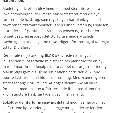
naturkanon.
Mødet og indvielsen blev imødeset med stor interesse fra
lokalbefolkningen, der længe har protesteret mod de nye
forurenende havbrug, som regeringen har planlagt – med
daværende fødevareminister
Esben Lunde Larsen
(V) i spidsen,
sekunderet af partifællen MF
Jacob Jensen
(V), der har en
lønnet bestyrelsespost i det storforurenende Musholm
Havbrug – en af ansøgerne til yderligere forurening af Kattegat
ud for Djursland.
Den lokale miljøforening
BLAK
benyttede naturligvis
lejligheden til at fortælle ministeren om planerne for en ny
marin / maritim nationalpark i farvandet ud for Jernhatten og
Marsk Stigs gamle ø Hjelm. En nationalpark, der vil kunne
booste kystturismen i hidtil uset omfang. Med kroner og ører i
stedet for alger og iltsvind. At noget sådant ikke vil være
foreneligt med en stærkt forurenende fiskeproduktion fra
kilometerstore havbrug tydeligt synlige fra land.
Lokalt er der derfor massiv modstand
mod nye havbrug, som
vil forurene kystvandet og ødelægge mulighederne for den