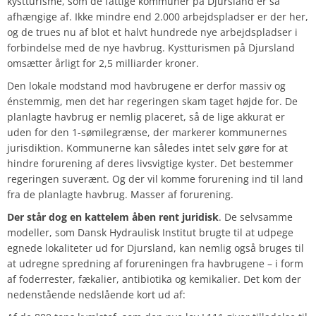
kystturisme, som de fattige kommuner på Djursland er så
afhængige af. Ikke mindre end
2.000
arbejdspladser er der her,
og de trues nu af blot et halvt hundrede nye arbejdspladser i
forbindelse med de nye havbrug. Kystturismen på Djursland
omsætter årligt for
2,5 milliarder
kroner.
Den lokale modstand mod havbrugene er derfor massiv og
énstemmig, men det har regeringen skam taget højde for. De
planlagte havbrug er nemlig placeret, så de lige akkurat er
uden for den 1-sømilegrænse, der markerer kommunernes
jurisdiktion. Kommunerne kan således intet selv gøre for at
hindre forurening af deres livsvigtige kyster. Det bestemmer
regeringen suverænt. Og der vil komme forurening ind til land
fra de planlagte havbrug. Masser af forurening.
Der står dog en kattelem åben rent juridisk
. De selvsamme
modeller, som
Dansk Hydraulisk Institut
brugte til at udpege
egnede lokaliteter ud for Djursland, kan nemlig også bruges til
at udregne spredning af forureningen fra havbrugene – i form
af foderrester, fækalier, antibiotika og kemikalier. Det kom der
nedenstående nedslående kort ud af: