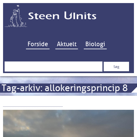
Hop til indhold
Forside
Aktuelt
Biologi
Søg
efter:
Tag-arkiv:
allokeringsprincip 8
Kampen om Kattegat