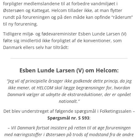
forpligter medlemslandene til at forbedre vandmiljøet i
Østersøen og Kattegat. Helcom tillader ikke, at man flytter
rundt på forureningen og på den måde kan opfinde “råderum”
til ny forurening.
Tidligere miljø- og fødevareminister Esben Lunde Larsen (V)
følte sig imidlertid ikke forpligtet af de konventioner, som
Danmark ellers selv har tiltrådt:
Esben Lunde Larsen
(V) om
Helcom
:
“Jeg vil af principielle årsager ikke godkende dette princip, da jeg
ikke mener, at HELCOM skal lægge begrænsninger for, hvordan
Danmark vælger at udnytte de ekstrareduktioner, der er opnået
nationalt.”
Det blev understreget af følgende spørgsmål i Folketingssalen –
Spørgsmål
nr. S 593
:
– Vil Danmark fortsat insistere på retten til at øge forureningen
med næringsstoffer i Østersøen på trods af modstand fra de andre