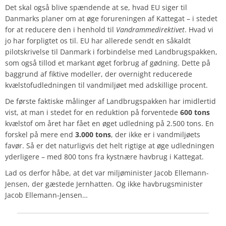
Det skal også blive spændende at se, hvad
EU
siger til
Danmarks planer om at øge forureningen af Kattegat – i stedet
for at reducere den i henhold til
Vandrammedirektivet
. Hvad vi
jo har forpligtet os til. EU har allerede sendt en såkaldt
pilotskrivelse
til Danmark i forbindelse med Landbrugspakken,
som også tillod et markant øget forbrug af gødning. Dette på
baggrund af fiktive modeller, der overnight reducerede
kvælstofudledningen til vandmiljøet med adskillige procent.
De første faktiske målinger af Landbrugspakken har imidlertid
vist, at man i stedet for en reduktion på forventede
600 tons
kvælstof om året har fået en
øget
udledning på
2.500
tons. En
forskel på mere end
3.000 tons
, der
ikke
er i vandmiljøets
favør. Så er det naturligvis det helt rigtige at øge udledningen
yderligere – med 800 tons fra kystnære havbrug i Kattegat.
Lad os derfor håbe, at det var miljøminister Jacob Ellemann-
Jensen, der gæstede Jernhatten. Og ikke havbrugsminister
Jacob Ellemann-Jensen…