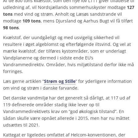
Af de 800 tons kvælstof, som den nye lov L111 giver tilladelse til
udledning af, vil Nordsjællands sommerhuskyster modtage
127
tons
med vind og strøm. Anholt og Læsøs sandstrande vil
modtage
109
tons
, mens Djursland og Aarhus Bugt vil få tilført
98
tons
.
Kvælstof, der uundgåeligt og med usvigelig sikkerhed vil
resultere i øget algeblomst og efterfølgende iltsvind. Og vel at
mærke kvælstof, der tilføres kystområder, som er underlagt
Vandplanerne og dermed i sidste ende EU’s
Vandrammedirektiv. Områder, hvis miljøtilstand derfor
ikke
må
forringes.
Læs gerne artiklen “
Strøm og Stille
” for yderligere information
om vind og strøm i danske farvande.
Det danske vandmiljø har det generelt så dårligt, at
117
ud af
119
definerede områder stadig ikke lever op til
Vandrammedirektivets krav om “god økologisk tilstand”. En
sådan skulle være opnået allerede i 2015, men har nu måttet
udsættes til 2021.
Kattegat er ligeledes omfattet af
Helcom-konventionen
, der