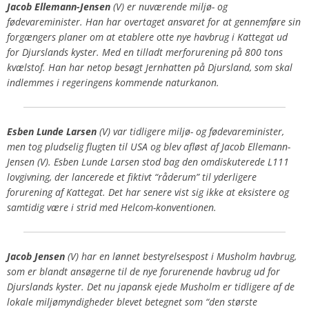
Jacob Ellemann-Jensen
(V) er nuværende miljø- og
fødevareminister. Han har overtaget ansvaret for at gennemføre sin
forgængers planer om at etablere otte nye havbrug i Kattegat ud
for Djurslands kyster. Med en tilladt merforurening på 800 tons
kvælstof. Han har netop besøgt Jernhatten på Djursland, som skal
indlemmes i regeringens kommende naturkanon.
Esben Lunde Larsen
(V) var tidligere miljø- og fødevareminister,
men tog pludselig flugten til USA og blev afløst af Jacob Ellemann-
Jensen (V). Esben Lunde Larsen stod bag den omdiskuterede
L111
lovgivning, der lancerede et fiktivt “råderum” til yderligere
forurening af Kattegat. Det har senere vist sig
ikke
at eksistere og
samtidig være i strid med Helcom-konventionen.
Jacob Jensen
(V) har en lønnet bestyrelsespost i Musholm havbrug,
som er blandt ansøgerne til de nye forurenende havbrug ud for
Djurslands kyster. Det nu japansk ejede Musholm er tidligere af de
lokale miljømyndigheder blevet betegnet som “den største